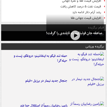
افزایش قیمت طلا و نقره جهانی
قیمت نفت ۵ درصد کاهش یافت
رشد آرام دلار ادامه دارد
افزایش قیمت جهانی طلا
فیلم برگزیده
صاعقه جان فوتبالیست تایلندی را گرفت!
برگزیده ورزشی
حمله تند فیگو به اینفانتینو: دروغگو، پَست‌ و
حیله‌گر!
جنجال جدید نیمار در برزیل +فیلم
رامین رضاییان رسماً از استقلال جدا شد