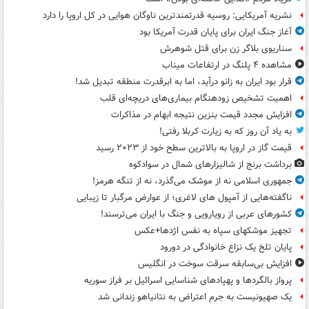
نشریه آمریکایی: روسیه قدرتمندترین ناوگان هوایی در کل اروپا را دارد
آغاز جنگ ایران برای پایان قدرت آمریکا بود
سناریوی بلاگر زن برای قتل شوهرش
مشاهده ۴ پلنگ در ارتفاعات میناب
قرار بود ایران به زانو درآید، اما به ابرقدرت منطقه تبدیل شد!
اهمیت تشخیص زودهنگام بیماری‌های دریچه‌ای قلب
افزایش مجدد قیمت بنزین نتیجه ابهام در مذاکرات
به یاد آن روز که به زیارت کربلا رفتی!
قیمت گاز در اروپا به بالاترین سطح خود از ۲۰۲۳ رسید
برداشت برنج از شالیزارهای شمال در سوادکوه
جمهوری اسلامی نه از موشک می‌گذرد، نه از تنگه هرمز!
ناگفته‌هایی از آمپول های لاغری؛ از عوارض مرگبار تا زیبایی
کشورهای عربی از رویارویی و جنگ با ایران می‌ترسند!
تجهیز موشکهای سپاه به نفس اژدها+عکس
پایان تلخ یک نزاع خانوادگی در دورود
افزایش بی‌سابقه سرقت سوخت در انگلیس
پرواز بالگردها و پهپادهای شناسایی اسرائیل بر فراز سوریه
یک صهیونیست به جرم اعتراض به نتانیاهو زندانی شد