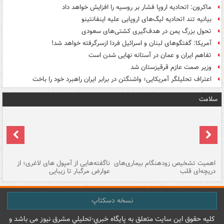
ماکرون: اتحادیه اروپا فشار بر روسیه را افزایش خواهد داد
بیانیه تند اتحادیه لیگ‌های اروپایی علیه اینفانتینو
تحول بزرگ یمن در هدف‌گیری کشتی‌های سعودی
آمریکا: گفتگوهای لبنان و اسرائیل فردا ازسرگرفته خواهد شد!
تفاهم ایران و عمان در آستانه نهایی شدن است
وزیر صمت عازم قرقیزستان شد
اعتراف تحلیلگر آمریکایی؛ واشنگتن در برابر ایران راهبرد خود را باخت
سلامت
اهمیت تشخیص زودهنگام بیماری‌های
ناگفته‌هایی از آمپول های لاغری؛ از
دریچه‌ای قلب
عوارض مرگبار تا زیبایی
تا
نسخه دسکتاپ
کليه حقوق اين سايت متعلق به پایگاه خبري-تحليلي مشرق نيوز می باشد و