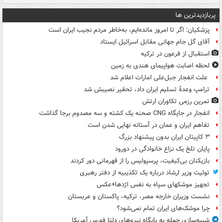
پربازدیدترین ها
پزشکیان: اگر تا امروز مانده‌ایم، به‌خاطر مردم نجیب ایران است
آقای گل جام جهانی مقابل اسرائیل ایستاد
استقبال از فرعون در ترکیه
لحظه اصابت هواپیمای هندی به زمین
علت انفجار جبل‌علی امارات اعلام شد
ترامپ وعدۀ تسلیم ایران داد، تحقیر نصیبش شد
تمرین رزمی تکاوران ارتش
انفجار در جایگاه CNG صحنه یک کشته و سه مصدوم برجا گذاشت
تفاهم ایران و عمان در آستانه نهایی شدن است
۳ کاپیتان ایران بدون پیشنهاد بزرگ
پایان تلخ یک نزاع خانوادگی در دورود
بازیکنان بی‌کیفیت، پرسپولیس را از قهرمانی دور کردند
توئیت وزیر ارشاد درباره یک تکذیبیه از دفتر رهبری
تجهیز موشکهای سپاه به نفس اژدها+عکس
نشست وزیران خارجه مصر، ترکیه، پاکستان و عربستان
چرا موشک‌های ایران تمام نمی‌شود؟
شبیه‌سازی حمله به پایگاه نیروهای دلتا فورس آمریکا