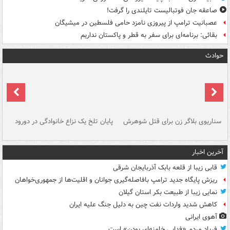
صاعقه جان فوتبالیست تایلندی را گرفت!
عصبانیت ترامپ از پیروزی نامزد حامی فلسطین در میشیگان
بقائی: برنامه‌ای برای سفر به قطر و پاکستان نداریم
حوادث
سناریوی بلاگر زن برای قتل شوهرش
پایان تلخ یک نزاع خانوادگی در دورود
و 
آخرین اخبار
قابی زیبا از قلعه بابک آذربایجان شرقی
ریزش پایگاه جدید ترامپ بافاصله‌گیری جوانان و اقلیت‌ها از جمهوری‌خواهان
نمایی زیبا از طبیعت بکر استان گیلان
کاهش شدید واردات نفت چین به دلیل جنگ علیه ایران
آهوی ایرانی
فریاد مردم «فدایی خامنه‌ای بودن» است