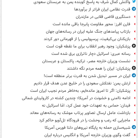
واکنش کمال شرف به پاسخ کوبنده یمن به عربستان سعودی
قدرت نظامی ایران فراتر از برآوردها
دستگیری قاضی قلابی در مازندران
فارن افرز: محور مقاومت پابرجا باقی مانده است
بازتاب پیامدهای جنگ علیه ایران در رسانه‌های جهان
بازیکنان بی‌کیفیت، پرسپولیس را از قهرمانی دور کردند
پزشکیان: وجود رهبر انقلاب برای ما نقطه قوت است
رسانه عبری: اسرائیل دچار ناترازی برق شده است
نشست وزیران خارجه مصر، ترکیه، پاکستان و عربستان
پزشکیان: ایران را همه مردم نگه داشتند
ایران در مسیر تبدیل شدن به قدرت برتر منطقه است!
ارتش یمن: نفتکش سعودی را در خلیج عدن هدف قرار دادیم
پزشکیان: اگر تا امروز مانده‌ایم، به‌خاطر مردم نجیب ایران است
ادامه ناامنی و خشونت در آمریکا؛ چندین کشته در کارولینای شمالی
فیدان: حماس به تعهدات خود عمل کرد، امّا اسرائیل نه
بازداشت عامل ارسال تصاویر پرتاب موشک به رسانه‌های معاند
ماجرایی که رعب و وحشت را در فرودگاه تل‌آویو حاکم کرد
شبیه‌سازی حمله به پایگاه نیروهای دلتا فورس آمریکا
گفت وگوی وزیران خارجه آمریکا و انگلیس درباره ایران