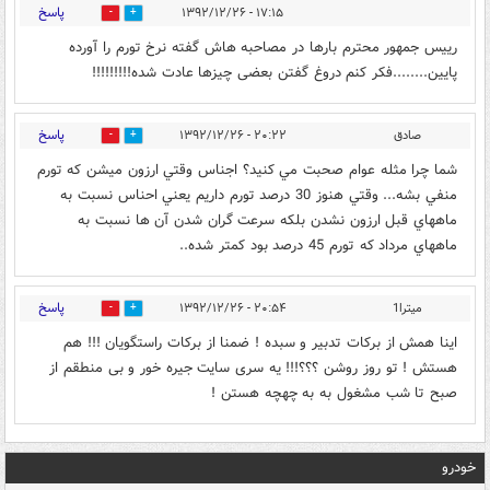
پاسخ
۱۷:۱۵ - ۱۳۹۲/۱۲/۲۶
0
0
رییس جمهور محترم بارها در مصاحبه هاش گفته نرخ تورم را آورده
پایین........فکر کنم دروغ گفتن بعضی چیزها عادت شده!!!!!!!!!
پاسخ
صادق
۲۰:۲۲ - ۱۳۹۲/۱۲/۲۶
0
0
شما چرا مثله عوام صحبت مي كنيد؟ اجناس وقتي ارزون ميشن كه تورم
منفي بشه... وقتي هنوز 30 درصد تورم داريم يعني احناس نسبت به
ماههاي قبل ارزون نشدن بلكه سرعت گران شدن آن ها نسبت به
ماههاي مرداد كه تورم 45 درصد بود كمتر شده..
پاسخ
میترا1
۲۰:۵۴ - ۱۳۹۲/۱۲/۲۶
0
0
اینا همش از برکات تدبیر و سبده ! ضمنا از برکات راستگویان !!! هم
هستش ! تو روز روشن ؟؟؟!!! یه سری سایت جیره خور و بی منطقم از
صبح تا شب مشغول به به چهچه هستن !
خودرو