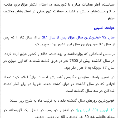
سیاست، آغاز عملیات مبارزه با تروریسم در استان الانبار عراق برای مقابله
با تروریست‌های داعش و تشدید حملات تروریستی در استان‌های مختلف
عراق.
حوادث امنیتی
سال 92 خونین‌ترین سال عراق پس از سال 87:
عراق سال 92 را که پس
از سال 87 خونین‌ترین سال این کشور بود، سپری کرد.
براساس اطلاعاتی که وزارتخانه‌های بهداشت، دفاع و کشور عراق ارائه کرده،
در سال گذشته بیش از 7500 نفر در عراق کشته شده‌اند که این میزان در
سال 87 نزدیک به 9 هزار نفر بود.
در همین راستا، سازمان انگلیسی "شمارش اجساد عراق" اعلام کرد: تعداد
افرادی که در سال گذشته در عراق کشته شدند تقریبا دو برابر آمار کشته
شدگان در سه سال گذشته است.
خونین‌ترین روزهای سال گذشته بغداد به ترتیب ماه به شرح زیر است:
19 آوریل (30 فروردین):
در انفجار دو بمب در داخل یک قهوه‌خانه در
محله «العامریة» 30 نفر کشته و 60 تن زخمی شدند.