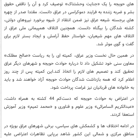
های حویجه را یک «جنایت وحشتناک» توصیف کرد و آن را ناقض حقوق
بشر و ضربه زننده به فرایند دموکراسی در عراق دانست. مقتدا صدر از چهره
های برجسته شیعه عراق نیز ضمن انتقاد از شیوه برخورد نیروهای دولتی،
کشته شدگان را بیگناه دانست. همچنین ائتلاف همپیمانی ملی عراق از
ائتلاف های مهم شیعیان، خواستار حفظ آرامش و ایجاد بستر لازم برای
گفت و گوی موثر شد.
در همین حال نخست وزیر عراق، کمیته ای را به ریاست «صالح مطلک»
معاون سنی خود تشکیل داد تا درباره حوادث حویجه و شهرهای دیگر عراق
تحقیق کند و تصمیم های لازم را اتخاذ کند.این کمیته پس از چند روز
اعلام کرد که همه بازداشت شدگان حوادث حویجه آزاد خواهند شد و باید
به خانواده های قربانیان نیز غرامت پرداخت شود.
در اعتراض به حوادث حویجه که دست‌کم 44 کشته به همراه داشت،
«عبدالکریم السامرائی» وزیر علوم و فناوری و «محمد تمیم» وزیر آموزش
استعفا کردند.
در ادامه اختلاف ها و کشمکش های سیاسی، برخی شهرهای عراق بویژه در
مناطق مرکزی و شمالی این کشور شاهد برپایی تظاهرات اعتراضی علیه