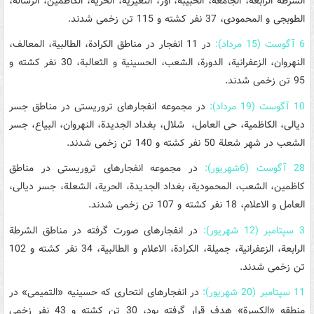
الشرطة الرابعة، الجامعه، الحبیبة، اور، النعیریة، الحریة، الکاظمین، الرسالة،
الطوبجی و المحمودی، 37 نفر کشته و 115 تن زخمی شدند.
6 آگوست (15 مرداد):
در 11 انفجار در مناطق الکرادة، الطالبیة، المعالف،
النهروان، الزعفرانیة، الدورة، الشعب، الحسینیة و الثعالبة، 30 نفر کشته و
95 تن زخمی شدند.
10 آگوست (19 مرداد):
در مجموعه انفجارهای تروریستی در مناطق جسر
دیالی، الکاظمیة، حی العامل، شلال، بغداد الجدیدة، النهروان، البیاع، جسر
الشعب در شهر شعلة 50 نفر کشته و 140 تن زخمی شدند.
28 آگوست (6شهریور):
در مجموعه انفجارهای تروریستی در مناطق
کاظمین، الشعب، المحمودیة، بغداد الجدیدة، الحریة، الشعلة، جسر دیالی،
العامل و الاعلام، 18 نفر کشته و 107 تن زخمی شدند.
3 سپتامبر (12 شهریور):
در انفجارهای صورت گرفته در مناطق الشرطة
الرابعة، الزعفرانیة، جمیلة، الکرادة، الاعلام و الطالبیة، 34 نفر کشته و 102
تن زخمی شدند.
11 سپتامبر (20 شهریور):
در انفجارهای انتحاری که حسینیه «التمیمی» در
منطقه «الکسرة» هدف قرار گرفته بود، 30 تن کشته و 43 نفر زخمی