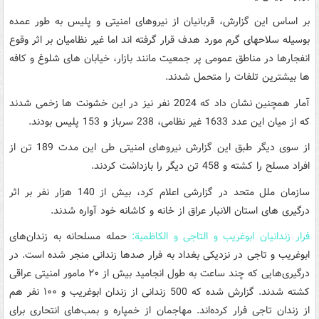
بر اساس این گزارش، قربانیان از نیروهای امنیتی و پلیس به طور عمده
بوسیله سلاحهای گرم مورد هدف قرار گرفته اند اما غیر نظامیان بر اثر وقوع
انفجارها در مناطق عمومی پر جمعیت مانند بازار، خیابان های شلوغ و کافه
ها بیشترین تلفات را متحمل شدند.
آمار همچنین نشان داد که 2024 نفر نیز در این خشونت ها زخمی شدند
که از میان این عدد 1633 غیر نظامی، 238 سرباز و 153 پلیس بودند.
از سوی دیگر طبق این گزارش نیروهای امنیتی طی این مدت 189 تن از
افراد مسلح را کشته و 458 تن دیگر را بازداشت کردند.
سازمان ملل متحد در گزارشی اعلام کرد، بیش از 140 هزار نفر بر اثر
درگیری های استان الانبار عراق از خانه و کاشانه خود آواره شدند.
فرار زندانیان ابوغریب و التاجی و الکاظمیة:
حمله مسلحانه به زندان‌های
ابوغریب و تاجی در نزدیکی بغداد به فرار صدها زندانی منجر شده است. در
درگیری‌هایی که چند ساعت به طول انجامید بیش از ٢٠ مامور امنیتی عراقی
کشته شدند. گزارش شده که 500 زندانی از زندان ابوغریب و ١٠٠ نفر هم
از زندان تاجی فرار کرده‌اند. مهاجمان از خمپاره و بمب‌های انتحاری برای