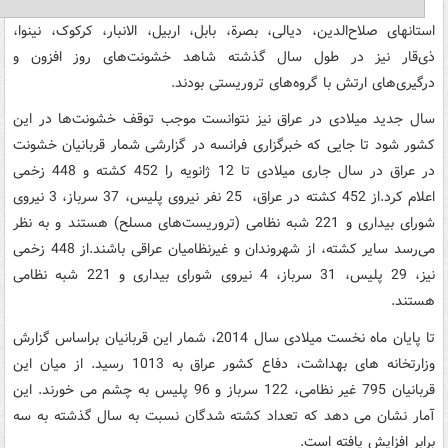
استانهای صلاح‌الدین، دیالی، بصرة، بابل، اربیل، الانبار، کرکوک، نینوا،
ذی‌قار نیز در طول سال گذشته شاهد خشونت‌های روز افزون و
درگیری‌های ارتش با گروه‌های تروریستی بودند.
سال جدید میلادی در عراق نیز نتوانست موجب توقف خشونت‌ها در این
کشور شود تا جایی که خبرگزاری فرانسه در گزارشی شمار قربانیان خشونت
در عراق در سال جاری میلادی تا 12 ژانویه را 452 کشته و 448 زخمی
اعلام کرد.از 452 کشته در عراق، 25 نفر نیروی پلیس، 37 سرباز، 3 نیروی
شورای بیداری و 221 شبه نظامی (تروریست‌های مسلح) هستند و به نظر
می‌رسد سایر کشته، از شهروندان و غیرنظامیان عراقی باشند.از 448 زخمی
نیز، 29 پلیس، 31 سرباز، 4 نیروی شورای بیداری و 221 شبه نظامی
هستند.
تا پایان ماه نخست میلادی سال 2014، شمار این قربانیان براساس گزارش
وزارتخانه های بهداشت، دفاع کشور عراق به 1013 رسید. از میان این
قربانیان 795 غیر نظامی، 122 سرباز و 96 پلیس به چشم می خورند. این
آمار نشان می دهد که تعداد کشته شدگان نسبت به سال گذشته به سه
برابر افزایش یافته است.