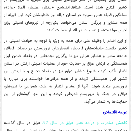
کشور افتتاح شده است، شتافته‌اند.شیخ «عدنان غضبان الملا جواد»،
سخنگوی قبیله «بنی تمیم» در استان دیاله نیز خاطرنشان کرد: این قبیله از
همه عشایر و بزرگان استان می‌خواهد یکپارچه از نیروهای امنیتی برای
اجرای موفقیت‌آمیز عملیات در الانبار حمایت کنند.
او این اقدام را وظیفه ملی برای همه به ویژه با توجه به حوادث امنیتی در
کشور دانست.خانواده‌های قربانیان انفجارهای تروریستی در بغداد، فعالان
جامعه مدنی و عشایر عراقی نیز با برگزاری تجمعاتی در بغداد ضمن ابراز
همبستگی با ارتش عراق بر حمایت خود از عملیات امنیتی ارتش در استان
الانبار تأکید کردند.شیوخ عشایر عراق نیز در بغداد تجمع و با ارتش این
کشور ابراز همبستگی کردند و از همه عراقی‌ها خواستند برای مبارزه با
تروریسم متحد شوند. آنها از عشایر الانبار به علت همراهی با نیروهای
عراقی در جنگ با تروریسم قدردانی کردند و این تنها گوشه‌ای از این
حمایت‌ها به شمار می‌آید.
عرصه اقتصادی
کاهش صادرات و درآمد نفتی عراق در سال 92:
عراق در سال گذشته
میلادی، 2.39 میلیون بشکه نفت در روز صادر کرده است، این در حالی