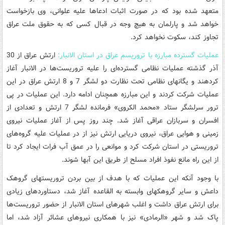
متعهد شده بود که در صورت اثبات ادعاها علیه علوانی، وی بازخواست
خواهد شد و پارلمان به هیچ وجه در قبال کسی که به حقوق ملت عراق
تجاوز کند، سکوت نخواهد کرد.
عملیات گسترده مبارزه با تروریسم عراق در استان الانبار:
ارتش عراق از 30
آذر گذشته عملیات نظامی گسترده‌ای را علیه تروریست‌ها در الانبار آغاز
کردهند و یگانهای نظامی تحت نظارت دو لشگر 7 و 8 ارتش عراق در این
عملیات شرکت کردند و این مبارزه همچنان ادامه دارد. این عملیات در پی
ترور سرلشگر ستاد «محمد الکروی» فرمانده لشگر 7 ارتش و تعدادی از
افسران و سربازان عراقی آغاز شد. چند روز پس از آغاز عملیات نیروی
زمینی و هوایی عراق، نیروی دریایی ارتش نیز از در عملیات علیه گروه‌های
تروریستی در استان شرکت کرد و موانعی را در عمق آب فرات ایجاد کرد تا
از این راه مانع نفوذ افراد مسلح از طریق این آبها شوند.
با وجود آنکه این عملیات که با هدف از بین بردن تروریستهای گروهک
داعش و سایر گروهکهای وابسته به القاعده آغاز شد، دستاوردهای زیادی
برای ارتش عراق داشت و اغلب شهرهای استان الانبار از حضور تروریست‌ها
پاک شد و شهر «الرمادی» نیز با همکاری نیروهای عشائر آزاد شد، اما