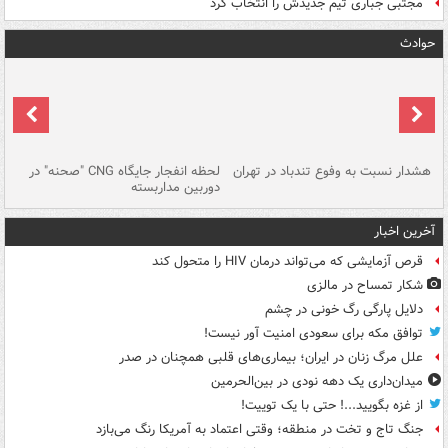
مجتبی جباری تیم جدیدش را انتخاب کرد
حوادث
ای
هشدار نسبت به وفوع تندباد در تهران
لحظه انفجار جایگاه CNG "صحنه" در
دس
دوربین مداربسته
ات
آخرین اخبار
قرص آزمایشی که می‌تواند درمان HIV را متحول کند
شکار تمساح در مالزی
دلایل پارگی رگ خونی در چشم
توافق مکه برای سعودی امنیت آور نیست!
علل مرگ زنان در ایران؛ بیماری‌های قلبی همچنان در صدر
میدان‌داری یک دهه نودی در بین‌الحرمین
از غزه بگویید...! حتی با یک توییت!
جنگ تاج و تخت در منطقه؛ وقتی اعتماد به آمریکا رنگ می‌بازد