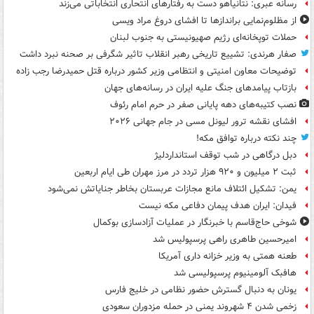
رسانه عبری: نتانیاهو دست به رفتارهای انتحاری انتخاباتی می‌زند
از مظلوم‌نمایی براندازها تا افشای دروغ مراد ویسی
حملات توپخانه‌ای رژیم صهیونیستی به جنوب لبنان
صفار هرندی: تشییع تاریخی رهبر انقلاب تاثیر شگرفی بر صحنه نبرد داشت
توضیحات معاون امنیتی و انتظامی وزیر کشور درباره قتل حمیدرضا رجب زاده
بازتاب پیامدهای جنگ علیه ایران در رسانه‌های جهان
نصب کتیبه‌های دهه پایانی صفر در حرم امام رئوف
افشای نقشه ترور لیونل مسی در جام جهانی ۲۰۲۶
چند نکته درباره توافق مکه!
دبل درگاهی در شب توقف استانداردلیژ
ثبت ۲ میلیون و ۹۲۰ هزار تردد در مرز مهران طی ایام اربعین
یمن: تشکیل ائتلاف مانع مجازات عربستان بخاطر جنایاتش نمی‌شود
فیدان: ایران هدف پیمان دفاعی مکه نیست
شوخی حاج‌قاسم با خبرنگار در عملیات آزادسازی بوکمال
امیرحسین طاهری راهی پرسپولیس شد
طعنه همتی به وزیر خزانه داری آمریکا
هافبک آلومینیوم پرسپولیسی شد
یونان به دنبال گسترش حضور نظامی در خلیج فارس
زخمی شدن ۴ شهروند یمنی در حمله مزدوران سعودی