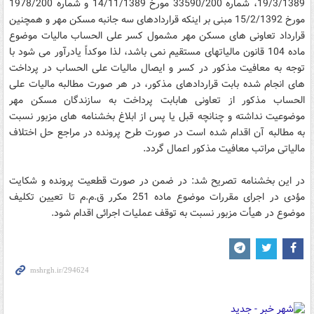
19/3/1389، شماره 33590/200 مورخ 14/11/1389 و شماره 1978/200
مورخ 15/2/1392 مبنی بر اینکه قراردادهای سه جانبه مسکن مهر و همچنین
قرارداد تعاونی های مسکن مهر مشمول کسر علی الحساب مالیات موضوع
ماده 104 قانون مالیاتهای مستقیم نمی باشد، لذا موکداً یادرآور می شود با
توجه به معافیت مذکور در کسر و ایصال مالیات علی الحساب در پرداخت
های انجام شده بابت قراردادهای مذکور، در هر صورت مطالبه مالیات علی
الحساب مذکور از تعاونی هابابت پرداخت به سازندگان مسکن مهر
موضوعیت نداشته و چنانچه قبل یا پس از ابلاغ بخشنامه های مزبور نسبت
به مطالبه آن اقدام شده است در صورت طرح پرونده در مراجع حل اختلاف
مالیاتی مراتب معافیت مذکور اعمال گردد.
در این بخشنامه تصریح شد: در ضمن در صورت قطعیت پرونده و شکایت
مؤدی در اجرای مقررات موضوع ماده 251 مکرر ق.م.م تا تعیین تکلیف
موضوع در هیأت مزبور نسبت به توقف عملیات اجرائی اقدام شود.