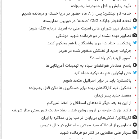
تأیید ربایش و قتل حمیدرضا رجب‌زاده
خدمه ناو لینکلن: پس از ۸ ماه حضور در دریا خسته و درمانده‌ شدیم
لحظه انفجار جایگاه CNG "صحنه" در دوربین مداربسته
هشدار دبیر شورای عالی امنیت ملی به امریکا درباره تنگه هرمز
تصاویر دیده‌ نشده از دو فرمانده شهید موشکی
پزشکیان: جنایات امروز واشنگتن را هم محکوم کنید
جزئیات جدید از نفتکش منفجر شده در هرمز
"سوپر ال‌نینو"در راه است؟
پاسخ معنادار هوافضای سپاه به تهدیدات آمریکایی‌ها
حتی اوکراین هم به ترکیه حمله کرد
پاکستان: باید در برابر اسرائیل متحد شویم
تشکیل تیم کارآگاهان زبده برای دستگیری عاملان قتل رجب‌زاده
مقصد جدید پسر زیدان
از این به بعد دیگر نامه‌های استقلال را امضا نمی‌کنم
تاکید وزارت خارجه بر لزوم روشن شدن ابعاد جنایت تروریستی مزار شریف
کاریکاتور/ تلاش‌های بی‌پایان ترامپ برای مذاکره با ایران
تصاویری از آیت‌الله سید مجتبی خامنه‌ای در حال تدریس
سردار علی عظمایی در کنار دو فرمانده شهید