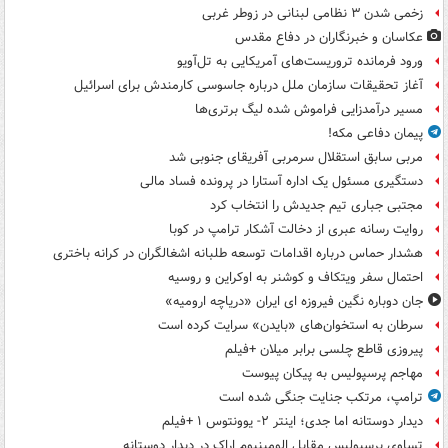
زخمی شدن ۳ نظامی لبنانی در زوطر غربی
عکاسان و خبرنگاران در دفاع مقدس
ورود فرمانده تروریست‌های آمریکایی به تل‌آویو
آغاز تحقیقات سازمان ملل درباره جاسوسی کارمندش برای اسرائیل
مسیر درآمدزایی فراموش شده لیگ برتری‌ها
پیمان دفاعی مکه!
مربی سابق استقلال سرمربی آفریقای جنوبی شد
دستگیری مسئول یک اداره آستارا در پرونده فساد مالی
مجتبی جباری تیم جدیدش را انتخاب کرد
روایت رسانه عبری از دخالت آشکار ترامپ در کوبا
هشدار حماس درباره اقدامات توسعه طلبانه اشغالگران در کرانه باختری
احتمال سفر ویتکاف و کوشنر به اوکراین و روسیه
جان دوباره نگین فیروزه ای ایران «دریاچه ارومیه»
سرطان به استخوان‌های «بایدن» سرایت کرده است
پیروزی قاطع چلسی برابر میلان +فیلم
مهاجم پرسپولیس به پیکان پیوست
ترامپ، مرتکب جنایت جنگی شده است
دیدار دوستانه اما جدی؛ اینتر ۲- یوونتوس ۱ +فیلم
تساوی پرسپولیس مقابل الومینیوم اراک در دیدار دوستانه