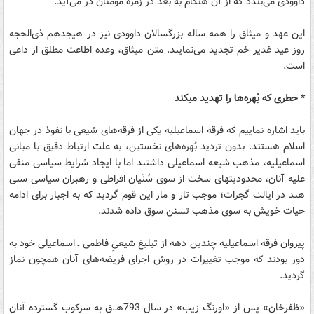
داوودی می‌بندد که از آن هنگام به بعد در زمره مومنان در می‌آید.
این عهد و میثاق را همه ساله بزرگسالان داوودی نیز در هیجدهم ذی‌الحجه
روز عید غدیر خم تجدید می‌نمایند. متن میثاق، وعده اطاعت مطلق از داعی
است.
* خطری که بُهره‌ها را تهدید می‎کند
باید اشاره نماییم که فرقه اسماعیلیه یکی از فرقه‌های شیعی با نفوذ در جهان
اسلام هستند. بدون تردید بُهره‌های نخستین، به علت ارتباط دقیق با مبانی
اسماعیلیه، مذهب شیعه اسماعیلی داشتند اما با ایجاد شرایط سیاسی منفی
علیه آنان، محدودیت‎های سخت از سوی سُنّیان افراطی و رهبران سیاسی سنی
هند در ایالت گجرات؛ موجب تار و مار این قوم گردید که به اجبار برای ادامه
حیات خویش به سوی مذهب تسنن سوق داده شدند.
پیروان فرقه اسماعیلیه چندین دهه از تبلیغ شیعیِ فاطمی ـ اسماعیلی خود به
دور بودند که موجب تغییرات در روش اجرای فریضه‌های آنان همچون نماز
گردید.
«ظفرخان» پس از «اورنگ زیب» در سال 793هـ‎.ق به سرکوب گسترده آنان