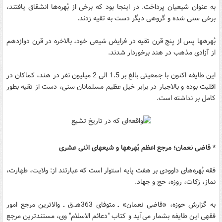
به عنوان شیعیان پرداخت. در اینجا بود که برخی از بُهره‌ها انشقاق یافتند،
برخی سنی شده و گروهی دیگر دست به تقیه زدند.
بُهره‎ها پس از پنج قرن تقیه در فرایض شیعی خود، بالاخره در قرن دوازدهم
از آزادی مذهب در هند برخوردار شدند.
این طایفه اکنون با جمعیتی بالغ‎ بر 1.5 الی 2 میلیون نفر در هند، کماکان در
اقلیت بوده و بالاجبار در برابر خیل عظیم مسلمانان سنی، دست از تقیه بطور
کامل بر نداشته است.
* قاضی نعمان؛ مرجع اعظم بُهره‎ها و شیعه‏ای اثنی عشری
فقه بُهره‌های داوودی بر هفت پایه استوار است که عبارتند از: ولایت، طهارت،
نماز، زکات، روزه، حج و جهاد.
به گزارش حوزه، «قاضی نعمان» ـ متوفای 363هـ‎‎.ق ـ والاترین مرجع امور
فقهی این طایفه بشمار می‌آید و کتاب "دعائم الاسلام" وی، مستندترین مرجع