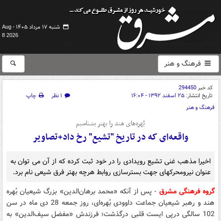
شنبه ۱۷ مرداد ۱۴۰۵ -
Aug
8 2026
فرهنگ و هنر
کد خبر
294450
تاریخ انتشار:
۲۵ اسفند ۱۳۹۲ - ۱۶:۰۴
۱ نظر
چاپ
فرهنگ و هنر
بُهره‌‌های هند را بهتر بشناسیم
واقعه‌ای که در تاریخ "تشیع"­ رخ داد+تصاویر
اخیرا مذهب غنی تشیع رویدادی را در خود ثبت کرده که از آن می توان به
عنوان نیرومحرکه‎ای جهت بسترسازی روابط هرچه بهتر فرق شیعی نام برد.
گروه فرهنگی مشرق
- پس از آنکه «محمد برهان‌الدین» بزرگ شيعيان بُهره
هند و رهبر شيعيان جماعت داوودی بُهره‌ای، روز جمعه 28 دی ماه در سن
102 سالگی درپی ایست قلبی درگذشت؛ فرزندش «مفضل سیف‌الدین» به