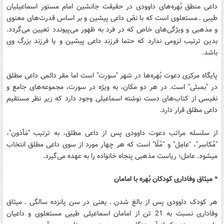
داعی منطق بُهره‌های داوودی در حقیقت جانشین امام مستور اسماعیلیان
طیبی ـ مستعلوی است که با نصّ داعی پیشین و بر اساس قدرت‌های معنوی
و مذهبی و ویژگی‌های خاص که در فرد به ظهور می‌پیوندد تعیین می‌گردد.
بدین ترتیب لزومی ندارد که حتما فرزند داعی پیشین و یا فرزند بزرگ وی
باشد.
پایگاه مرکزی دعوت بُهره‌ها در شهر "سورِت" است اما مقر دائمی داعی مطلق
در "بمبئی" است. در هر دو مکان، به ویژه در سورت، مجموعه‌های جامع و
نفیسی از کتاب‌های دست نوشته اسماعیلی وجود دارد که زیر نظر مستقیم
داعی مطلق قرار دارد.
از سلسله مراتب دعوت داوودی پس از داعی مطلق، به ترتیب "مَأذون"،
"مُکاسِر"، "عامِل" و "مُلّا" است که هر چهار مورد از سوی داعی مطلق انتخاب
می‎شود. عامل؛ ریاست مذهبی پنجاه خانواده را به عهده می‌گیرد.
* میثاق وفاداری کودکان بُهره با امامان
هر کودک داوودی پس از بالغ شدن ـ یعنی در سن پانزده سالگی ـ میثاق
وفاداری نسبت به 21 تن از امامان اسماعیلی طیبی مستعلوی و داعیان