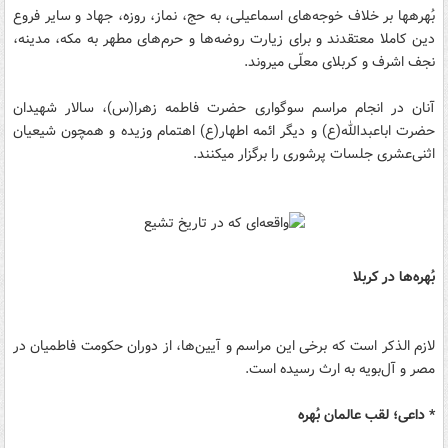
بُهره‎ها بر خلاف خوجه‌های اسماعیلی، به حج، نماز، روزه، جهاد و سایر فروع
دین کاملا معتقدند و برای زیارت روضه‌ها و حرم‌های مطهر به مکه، مدینه،
نجف اشرف و کربلای معلّی می‎روند.
آنان در انجام مراسم سوگواری حضرت فاطمه زهرا‌(س)، سالار شهیدان
حضرت اباعبدالله(ع) و دیگر ائمه اطهار(ع) اهتمام وزیده و همچون شیعیان
اثنی‌عشری جلسات پرشوری را برگزار می‎کنند.
بُهره‌ها در کربلا
لازم الذکر است که برخی این مراسم‌ و آیین‌ها، از دوران حکومت فاطمیان در
مصر و آل‌بویه به ارث رسیده است.
* داعی؛ لقب عالمان بُهره