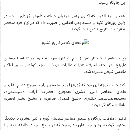
این جایگاه رسید.
مفضل سیف‌الدین که اکنون رهبر شيعيان جماعت داوودی بُهره‌ای است، در
اولین روزهای تکیه بر مسند پدر، اقدامی را صورت داد که در نوع خود منحصر
به فرد و در تاریخ تشیع ثبت گردید.
وی به همراه 9 هزار نفر از هم کیشان خود به حرم مولانا امیرالمومنین
علی(ع) در نجف اشرف، عتبات عالیات کربلا، مسجد کوفه و سایر اماکن
مقدس شیعی مشرف شد.
نکته جالب توجه این بود که بُهره‏ها برای نخستین بار با مراجع عظام تقلید و
علمای معاصر اثنی عشری همچون حضرات آیات «سیستانی»،
«سیدمحمدسعید حکیم»، «شیخ اسحاق فیاض» و «شیخ بشیر نجفی»
ملاقات و گفتگو کردند.
تاکنون ملاقات بزرگان و علمای معاصر شیعیان بُهره و اثنی عشری با یکدیگر
محقق نگردیده بود و این اتفاق نادری بود که در تاریخ، این دو طایفه شیعی با