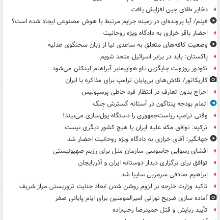
ذخایر طلای چین افزایش یافت
فیلم/ آیا پرونده‌ای در زمینه جرایم مرتبط با هوش مصنوعی ایجاد شده است؟
احضار باقر خرازی به دادگاه ویژه روحانیت
وضعیت کافه‌های متعلق به ساعدی نیا از زبان سخنگوی عدلیه
پاکستان: باید در برابر اسرائیل متحد شویم
تئودور روزولت جایگزین ناو هواپیمابر آبراهام لینکلن می‌شود
کاریکاتور/ تلاش‌های بی‌پایان ترامپ برای مذاکره با ایران
اخراج بدون تعارف در انتظار فرد خاطی پرسپولیس
اتمام بودجه پنتاگون در آستانه گسترش جنگ
وقتی ترامپ ریاست‌جمهوری را دستگاه پول‌سازی می‌بیند!
ترکیه: توافق مکه علیه ایران یا هیچ کشور دیگری نیست
جهانگیر: آقای خرازی به دادگاه ویژه روحانیت احضار شد
افشای رسوایی جاسوسی سازمان ملل برای رژیم صهیونیستی
توافق برای برگزاری دیدار دوستانه ایران و آذربایجان
ابراهیم صادقی سرمربی سایپا شد
تاکید وزارت خارجه بر لزوم روشن شدن ابعاد جنایت تروریستی مراز شریف
آماده سازی ضریح نورانی امیرالمومنین برای ایام پایانی صفر
تأیید ربایش و قتل حمیدرضا رجب‌زاده