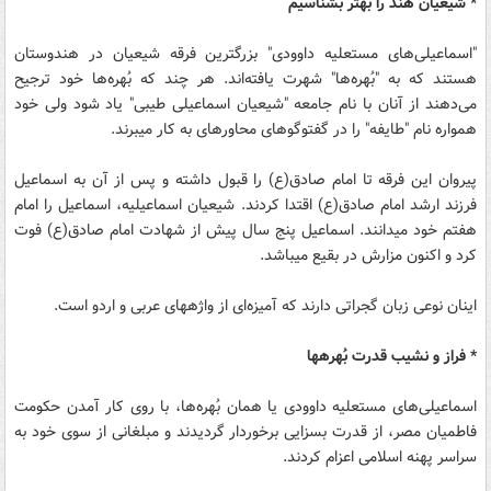
* شیعیان هند را بهتر بشناسیم
"اسماعیلی‌های مستعلیه داوودی" بزرگترین فرقه شیعیان در هندوستان
هستند که به "بُهره‌ها" شهرت یافته‌اند. هر چند که بُهره‌ها خود ترجیح
می‌دهند از آنان با نام جامعه "شیعیان اسماعیلی طیبی" یاد شود ولی خود
همواره نام "طایفه" را در گفت‎وگوهای محاوره‎ای به کار می‎برند.
پیروان این فرقه تا امام صادق(ع) را قبول داشته و پس از آن به اسماعیل
فرزند ارشد امام صادق(ع) اقتدا کردند. شیعیان اسماعیلیه، اسماعیل را امام
هفتم خود می‎دانند. اسماعیل پنج سال پیش از شهادت امام صادق‌(ع) فوت
کرد و اکنون مزارش در بقیع می‎باشد.
اینان نوعی زبان گجراتی دارند که آمیزه‌ای از واژه‎های عربی و اردو است.
* فراز و نشیب قدرت بُهره‎ها
اسماعیلی‌های مستعلیه داوودی یا همان بُهره‌ها، با روی کار آمدن حکومت
فاطمیان مصر، از قدرت بسزایی برخوردار گردیدند و مبلغانی از سوی خود به
سراسر پهنه اسلامی اعزام کردند.