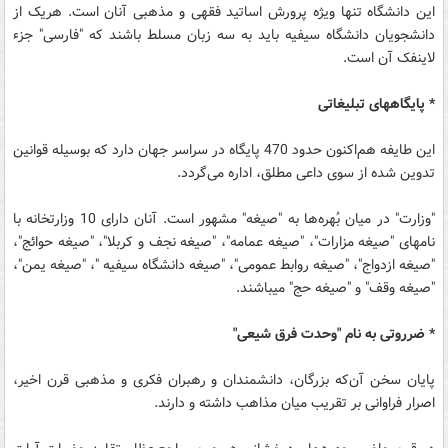
این دانشگاه تنها ویژه‌ پرورش اساتید فقهی و مذهبی آنان است. هریک از
دانشجویان دانشگاه سیفیه باید به سه زبان مسلط باشند که "فارسی" جزء
لاینفک آن است.
* پایگاه‎های تبلیغاتی
این طایفه هم‌اکنون حدود 470 پایگاه در سراسر جهان دارد که بوسیله قوانین
تدوین شده از سوی داعی مطلق، اداره می‌گردد.
"وزارت" در میان بُهره‌ها به "صیغه" مشهور است. آنان دارای 10 وزارتخانه با
نام‎های "صیغه مزارات"، "صیغه عمامه"، "صیغه نجف و کربلا"، "صیغه حوائج"،
"صیغه ازدواج"، "صیغه روابط عمومی"، "صیغه دانشگاه سیفیه "، "صیغه یمن"،
"صیغه وقف" و "صیغه حج" می‎باشند.
* ضرروتی به نام "وحدت فرق شیعی"
پایان سخن آن‌که بزرگان، دانشمندان و رهبران فکری و مذهبی قرن اخیر،
اصرار فراوانی بر تقریب میان مذاهب داشته و دارند.