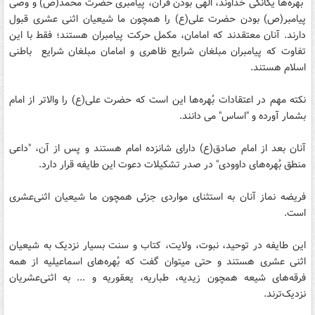
بُهره‌ها یگانگی خداوند، الهی بودن قرآن، پیامبری حضرت محمد‌(ص) و وصی
پیامبر(ص) بودن حضرت علی‌(ع) را همچون ما شیعیان اثنی عشری قبول
دارند. آنان معتقدند که امامان، مکمل حرکت پیامبران هستند؛ فقط با این
تفاوت که پیامبران مبلغان شرایع ظاهری و امامان مبلغان شرایع باطنی
اسلام هستند.
نکته مهم در اعتقادات بُهره‌ها این است که حضرت علی(ع) را والاتر از امام
بشمار آورده و "اساس" می دانند.
آنان بعد از امام صادق‌(ع) دارای شانزده امام هستند و پس از آن، "داعی
منطق بُهره‌های داوودی" در صدر تشکیلات دعوت این طایفه قرار دارد.
فریضه نماز آنان به استثنای مواردی جزئی همچون ما شیعیان اثنی‌عشری
است.
این طایفه در توحید، نبوت، ولایت، کتاب و سنت بسیار نزدیک به شیعیان
اثنی عشری هستند و حتی می‎توان گفت که بُهره‌های اسماعیلیه از همه
فرقه‌های شیعه همچون زیدیه، طباریه، یعقوریه و ... به اثنی‌عشریان
نزدیک‌ترند.