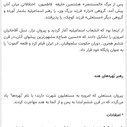
پس از مرگ «المستنصر» هشتمین خلیفه فاطمیون اختلافاتی میان آنان
پیش آمد. گروهی «نزار» فرزند بزرگ وی، را رهبر اسماعیلیه بشمار آورده و
گروهی دیگر «مستعلی» فرزند کوچک، را پذیرفتند.
از اینجا بود که انشعاب اسماعیلیه آغاز گردید و پیروان نزار، نسل آقاخانیان
امروزی را تشکیل دادند که «حسین صباح» مشهورترین پیشوای آنان،در قرن
ششم هجری ـ دوران حکومت سلجوقیان ـ در ایران قیام کرد و قلعه "الموت" را
به عنوان پایگاه خود قرار داد.
رهبر بُهره‌های هند
پیروان مستعلی که امروزه به مستعلیون شهرت دارند؛ با نام "بُهره‌ها" یاد
می‌گردد که در قرن ششم ابتدا به یمن و از آنجا به هند مهاجرت کردند.
* اعتقادات