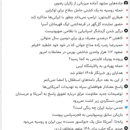
جاده‌های مشهد آماده میزبانی از زائران رضوی
حمله روسیه به یک کشتی حامل سلاح برای اوکراین
هیلاری کلینتون: ترامپ نمی‌داند چطور با ایرانی‌ها مذاکره کند
حضور نماینده گل‌گهر در قرعه‌کشی لیگ قهرمانان آسیا
درگیر شدن گردشگر اسپانیایی با نظامی صهیونیست
کاهش ۳ درصدی مصرف برق برای دومین سال متوالی
حمیدرضا رجب زاده مداح جوانی که در خود خود غلطید +فیلم
صعود ۱۱۲ هزار واحدی شاخص بورس در معاملات امروز
پرونده یونیک فایننس به کجا رسید؟
حمله پهپادی به پالایشگاه لیبی
هدایای روز خبرنگار ۱۴۰۵ اعلام شد
از این به بعد دیگر نامه‌های استقلال را امضا نمی‌کنم
پاسخ معنادار هوافضای سپاه به تهدیدات آمریکایی‌ها
توضیحات جدید مقاومت عراق درباره تعویق پاسخ به آمریکا و عربستان
چمن دستگردی زیر کشت نمی‌رود
حدس بزنید ایران چه رنگی است؟
بازیکن سابق پرسپولیس به فجرسپاسی پیوست
پانه‌تا: آمریکا مثل یک «بوکسور مست» بین ایران و روسیه می‌دود
صدور برگه جلب برای ۱۴۸ متهم متخلف ارزی