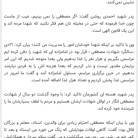
نشینی نمی‌کنند.
پدر شهید احمدی روشن گفت: اگر مصطفی را نمی بینیم، عیب از ماست
چون خدا فرموده که حتی در مخیله تان هم فکر نکنید که شهدا مرده اند و
این یک قانون الهی است.
وی با تاکید بر اینکه شهدا خودشان امور را مدیریت می کنند؛ بیان کرد: ۲۱دی
،سالگرد شهادت مصطفی ؛ قرار بود در امامزاده ای که شهید را دفن کرده ایم
مراسمی بگیریم و هزار نفر را غذا بدهیم ولی بعدا متوجه شدیم که این امر
برایمان مقدور نیست و نذر کردیم که بعدا هزینه اش را به فردی نیازمند
بدهیم. در حین برگزاری مراسم، مسئول امامزاده آمد و گفت ما امروز در
مراسمی غذا پخش کردیم و تعداد هزار غذا اضافه آمده است.
پدر شهید هسته ای کشورمان تاکید کرد: با وجود گذشت دو سال از شهادت
مصطفی انگار در اوائل شهادت ایشان هستیم و مردم با لطف بسیارشان ما را
شرمنده خود کرده اند.
وی با بیان اینکه مصطفی احترام زیادی برای والدین، استاد، معلم و بزرگان
قائل بود؛ گفت: گاهی اوقات موبایلش که زنگ می خورد می ایستاد و بعد تا
کمر خم می شد، سر روی میز میگذاشت و می گفت سلام سردار و همکارانش