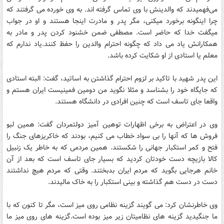
می‌فهمیدند که والدینش با وی تماس گرفته اند. به وی خورده می گرفتند که
چرا اینگونه برخورد میکنی، مگر پدر و مادرت اینجا هستند و او در جواب
میگفت خدا که حاضر است. مصطفی ضمن خشنود کردن پدر و مادر به
همکارانش یاد می داد که چگونه احترام والدین را حفظ کنند.یاد ندارم که
معلم یا استادی از او شکایت کرده باشد.
این پدر شهید با تاکید بر لزوم احترام گذاشتن به اساتید، گفت: البته استادی
که جایگاه خود را بشناسد و مثلا نگوید من دومین فمینیست ایران هستم و
واقعا جای تاسف است که چنین افرادی در دانشگاه هستند.
وی در اعتراض به برخی اظهارات توهین آمیز دولتمردان گفت: همین لبو
فروش ها که آنها را بی سواد خطاب می کنیم، بودند که خاکریزهای جنگ را
فتح و کمر استکبار جهانی را شکستند. همین مردمی که به خاطر یک زنبیل
کالا بازیچه دست خودتان کردید که بسیار جای تاسف است که بعد از آن
خانم هرجایی بگوید که مردم ایران بدبختند. وقتی که مردم هیچ نداشتند
دست در دست هم گذاشته و بینی استکبار را به خاک مالیدند.
وی خاطرنشان کرد: می گویند گزینه نظامی روی میز است، مگر تا کنون که با
ما جنگیدید گزینه های نظامیتان زیر میز بوده است.گزینه های روی میز ما