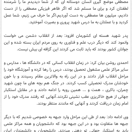
مصطفی موضع گیری انسان دوستانه ای که از شما دیدیدم ما را شرمنده
لطفتان کرد و برای ما مسلم شد که اگر ظاهر فیزیکی مصطفی را از دست
دادیم، میلیون ها مصطفی به دست آوردیم.اگر ما حرف می زنیم، شما عمل
کردید و با عملتان به ما درس شهید پروری و بصیرت آموختید.
پدر شهید هسته ای کشورمان افزود: بعد از انقلاب دشمن می خواست
وانمود کند که دیگر درب علم و فناوری به روی مردم ایران بسته شده و این
جوانان کشور بودند که باید ثابت می کردند این گزافه ای بیش نیست.
احمدی روشن بیان کرد: در زمان انقلاب کسانی که در دانشگاه ها ، مدارس و
سایر مراکز علمی مشغول تحصیل بودند، درس را رها کرده و آموزشگاه خود را
مراحل انقلاب قرار دادند و در این راه به والاترین مقام رسیدند و با خون
خودشان مدرک تحصیلی کسب کردند. در جنگ هم بچه های ما چون شهید
چمران، باکری ، همت و ... همین رویه را ادامه دادند و در مقابل استکبار
جهانی از هیچ خاکریزی عقب نشینی نکردند.آنهایی که رفتند مدرک خود را از
امام زمان دریافت کردند و آنهایی که ماندند منتظر بودند.
وی ادامه داد: بعد از طی این مراحل وارد جبهه به خصوصی شدیم که با دیگر
جبهه ها متفاوت بود و در این جبهه بود که دانشجویان و همه مراکز علمی
باید به استکبار جهانی تو دهنی میزدند. دانشجویان و دانشمندان ایران