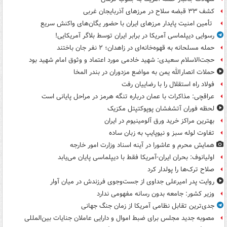
کشف ۳۳ قبضه سلاح در مرزهای آذربایجان غربی
تأمین امنیت پایدار مرزهای ایران با حضور یگان‌های واکنش سریع
رسوایی دیپلماسی آمریکا در برابر ایران توسط بلاگر آمریکایی!
حمله مسلحانه به قهوه‌خانه‌ای در زاهدان؛ ۲ نفر جان باختند
حجت‌الاسلام سعیدی: شهید خادمی مورد اعتماد و وثوق امام شهید بود
حملات انصارالله یمن به مواضع مزدوران در بندر المخا
فولاد راه استقلال را با رضاییان رفت
عراقچی: مذاکرات با عمان درباره تنگه هرمز در مراحل پایانی است
لحظه فوران آتشفشان پوپوکتپتل مکزیک
بهترین مراکز خرید ورق آلومینیوم در ایران
تفاوت لوله سبز و نیوپایپ به زبان ساده
همایش محرم و عاشورا در آینه اسناد وزارت امور خارجه
اولیانوف: بحران ایران-آمریکا فقط با دیپلماسی پایان می‌یابد
صلاح ترک‌ها را پولدار کرد
روایت پدر امیرعلی جداوی از جست‌وجوی فرزندش در میان آوار
وزیر کشور: جامعه بدون رسانه مفهومی ندارد
جدی‌ترین تقابل نظامی آمریکا از زمان جنگ جهانی
مصوبه جدید مجلس برای ضبط اموال و دارایی عاملان جنایات بین‌المللی