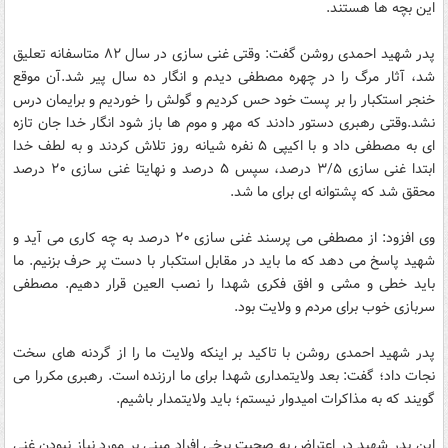
این بچه ها هستند.
پدر شهید احمدی روشن گفت: وقتی غنی سازی در سال ۸۲ متاسفانه تعلیق
شد، آثار مرگ را در چهره مصطفی دیدم و انگار ده سال پیر شد.آن موقع
خنجر استکبار را بر پست خود حس کردیم و گولش را خوردیم و برایمان درس
نشد.وقتی رهبری دستور دادند که مهر و موم ها باز شود انگار خدا جان تازه
ای به مصطفی داد و با اکیپی ۵ نفره شیانه روز تلاش کردند و به لطف خدا
ابتدا غنی سازی ۳/۵ درصد، سپس ۵ درصد و نهایتا غنی سازی ۲۰ درصد
محقق شد که پشتوانه ای برای ما شد.
وی افزود: از مصطفی می پرسند غنی سازی ۲۰ درصد به چه کاری می آید و
شهید پاسخ می دهد که ما باید در مقابل استکبار با دست پر حرف بزنیم. ما
باید خطی و مشی و افق فکری شهدا را نصب العین قرار دهیم. مصطفی
سربازی خوب برای مردم و ولایت بود.
پدر شهید احمدی روشن با تاکید بر اینکه ولایت ما را از گردنه های سخت
نجات داد؛ گفت: بعد ولایتمداری شهدا برای ما ارزنده است. رهبری مکررا می
گویند که به مذاکرات امیدوار نیستم؛ باید ولایتمدار باشیم.
این پدر شهید در اعتراض به صحبت برخی افراد مبنی بر مورد نیاز نبودن غنی