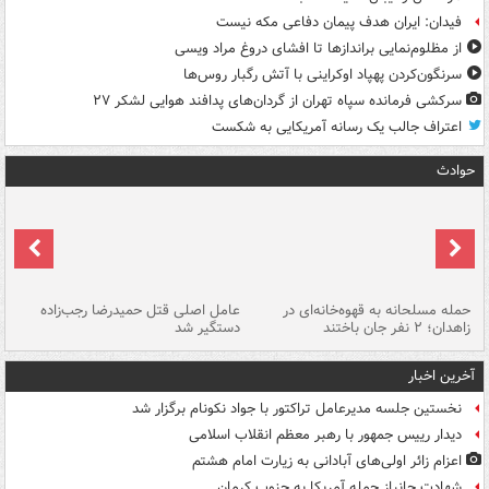
فیدان: ایران هدف پیمان دفاعی مکه نیست
از مظلوم‌نمایی براندازها تا افشای دروغ مراد ویسی
سرنگون‌کردن پهپاد اوکراینی با آتش رگبار روس‌ها
سرکشی فرمانده سپاه تهران از گردان‌های پدافند هوایی لشکر ۲۷
اعتراف جالب یک رسانه آمریکایی به شکست
حوادث
حمله مسلحانه به قهوه‌خانه‌ای در
عامل اصلی قتل حمیدرضا رجب‌زاده
گر
زاهدان؛ ۲ نفر جان باختند
دستگیر شد
نا
آخرین اخبار
نخستین جلسه مدیرعامل تراکتور با جواد نکونام برگزار شد
دیدار رییس جمهور با رهبر معظم انقلاب اسلامی
اعزام زائر اولی‌های آبادانی به زیارت امام هشتم
شهادت جانباز حمله آمریکا به جنوب کرمان