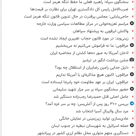
سخنگوی سپاه: راهبرد فعلی ما حفظ تنگه هرمز است
ضرب‌الاجل رئیس کل دادگستری تهران برای نظارت بر قیمت‌ها
حاجی‌بابایی: مجلس پرقدرت در حال تدوین قانون تنگه هرمز است
مراسم تعزیه‌خوانی در مرکز مطالعات سیاسی وزارت خارجه
واکنش ابرقویی به پیشنهاد سپاهان
زینی‌وند: در مورد قانون حجاب تغییری ایجاد نشده است
عراقچی: ما نه فراموش می‌کنیم نه می‌بخشیم
اذعان آمریکا به عبور ده‌ها کشتی از محاصره ایران
جشن برداشت انگور در ترشیز
دلیل جدایی رامین رضاییان از استقلال چه بود؟
عراقچی: اکنون هیچ مذاکره‌ای با آمریکا نداریم
عراقچی: ایران بر عهد مقاومت خود پابرجا ایستاده است
حضور سخنگوی سپاه بر سر مزار شهید سلیمانی
عامل اصلی قتل حمیدرضا رجب‌زاده دستگیر شد
بررسی ۳۰۰ روز پس از آتش‌بس: چه بر سر غزه آمد؟
مرد سال والیبال آسیا انتخاب شد
عادی‌سازی تولید زیرزمینی در نمایش خانگی
حمله اسرائیل به شهرستان نبطیه در جنوب لبنان
دستگیری متهم متواری مخل نظام ارزی کشور در پیرانشهر