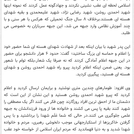
اسلامی لحظه ای عقب نشینی نکردند و جهادگونه عمل کردند که نمونه اینها
شهید احمدی روشن، شهید رضایی نژاد، شهید علیمحمدی و بقیه شهدای
هسته ای هستند.برخلاف ۸ سال جنگ تحمیلی که هرکس با هر سنی و با
چند آموزش نظامی وارد جبهه می شد، این جبهه سربازان به خصوصی می
طلبد.
این پدر شهید با بیان اینکه بعد از شهادت شهدای هسته ای شما حضور خود
را اعلام و حماسه ای بزرگ ساختید؛ گفت: حدود ۶ هزار دانشجو برای حضور
در این جبهه اعلام آمادگی کردند که نه صرفا یک شعار،بلکه توام با شعور
بود. یعنی ضمن اینکه اعلام کردید پیرو راه شهید احمدی روشن و شهدای
هسته ای هستید، پیگیری کردید.
وی افزود: طومارهای چندین متری نوشتید و برایمان ارسال کردید و اعلام
کردید که پیرو شهید احمدی روشن هستید و این نشان از این است که
دشمنان ما از احمق ترین افراد روزگارند چون فکر می کنند اگر یک مصطفی را
شهید کنند بقیه پا پس می کشند و خانواده ها از ورود فرزندانشان به جبهه
علمی جلوگیری می کنند.در حالی که شما عَلَم شهدا را برداشتید و با پس
گرفتن خاکریزها از استکبارجهانی موجب دلخوشی رهبری، مردم و خانواده
شهدا شدید و به دنیا فهماندید که مردم ایران اسلامی از خواسته خود عقب