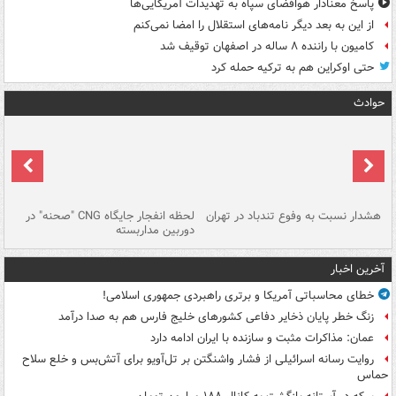
پاسخ معنادار هوافضای سپاه به تهدیدات آمریکایی‌ها
از این به بعد دیگر نامه‌های استقلال را امضا نمی‌کنم
کامیون با راننده ۸ ساله در اصفهان توقیف شد
حتی اوکراین هم به ترکیه حمله کرد
حوادث
ای
هشدار نسبت به وفوع تندباد در تهران
لحظه انفجار جایگاه CNG "صحنه" در
دس
دوربین مداربسته
ات
آخرین اخبار
خطای محاسباتی آمریکا و برتری راهبردی جمهوری اسلامی!
زنگ خطر پایان ذخایر دفاعی کشورهای خلیج فارس هم به صدا درآمد
عمان: مذاکرات مثبت و سازنده با ایران ادامه دارد
روایت رسانه اسرائیلی از فشار واشنگتن بر تل‌آویو برای آتش‌بس و خلع سلاح
حماس