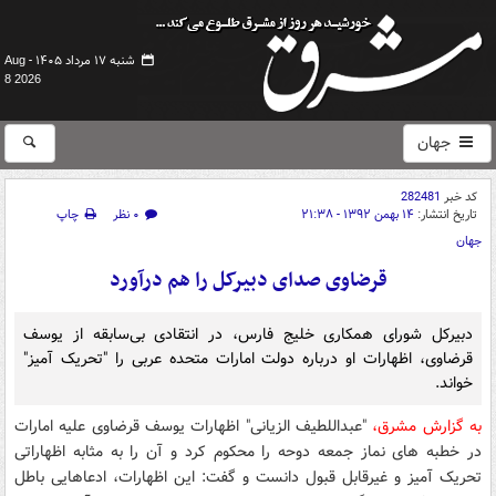
شنبه ۱۷ مرداد ۱۴۰۵ -
Aug
8 2026
جهان
کد خبر
282481
تاریخ انتشار:
۱۴ بهمن ۱۳۹۲ - ۲۱:۳۸
۰ نظر
چاپ
جهان
قرضاوی صدای دبیرکل را هم درآورد
دبیرکل شورای همکاری خلیج فارس، در انتقادی بی‌سابقه از یوسف
قرضاوی، اظهارات او درباره دولت امارات متحده عربی را "تحریک آمیز"
خواند.
به گزارش مشرق،
"عبداللطیف الزیانی" اظهارات یوسف قرضاوی علیه امارات
در خطبه های نماز جمعه دوحه را محکوم کرد و آن را به مثابه اظهاراتی
تحریک آمیز و غیرقابل قبول دانست و گفت: این اظهارات، ادعاهایی باطل