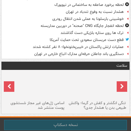
لحظه برخورد صاعقه به ساختمانی در نیویورک
هشدار نسبت به وفوع تندباد در تهران
خوشبینی بارسلونا به عملی شدن انتقال رودری
لحظه انفجار جایگاه CNG "صحنه" در دوربین مداربسته
ترک ها روی ستاره بلژیکی دست گذاشتند
قطع دست عربستان سعودیِ تحت حمایت آمریکا
عملیات ارتش پاکستان در خیبرپختونخوا؛ ۸ نفر کشته شدند
دستگیری باند جاعلان حرفه‌ای مدارک اتباع خارجی در تهران
سلامت
تنگی انگشتر و کفش در گرما؛ واکنش
اسامی ژل‌های غیر مجاز شستشوی
مر
طبیعی بدن یا هشدار جدی؟
پوست منتشر شد
نسخه دسکتاپ