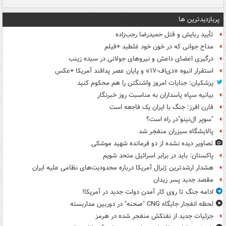
پربازدیدترین ها
تأیید ربایش و قتل حمیدرضا رجب‌زاده
مداح جوانی که در خون خود غلطید +فیلم
درگیری اعضای داعش و نیروهای جولانی در سیده زینب
استقرار انبوه «دی‌اف‑۱۷» و پایان عصر پدافند آمریکا +عکس
پزشکیان: جنایات امروز واشنگتن را هم محکوم کنید
بیانیه سپاه پاسداران به مناسبت روز خبرنگار
فارن افرز: جنگ با ایران یک فاجعه است
"سوپر ال‌نینو"در راه است؟
پالایشگاه سیزران منفجر شد
تصاویر دیده‌ نشده از دو فرمانده شهید موشکی
پاکستان: باید در برابر اسرائیل متحد شویم
هشدار ارشدترین ژنرال آمریکا درباره محدودیت‌های نظامی علیه ایران
مقصد جدید پسر زیدان
ادامه جنگ تا روی کار آمدن دولت جدید در آمریکا!
لحظه انفجار جایگاه CNG "صحنه" در دوربین مداربسته
جزئیات جدید از نفتکش منفجر شده در هرمز