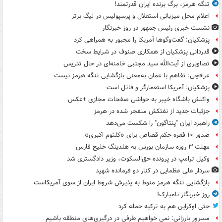
تنگه هرمز، برگ برنده ایران قدرتمند!
اعلام محل میزبانی استقلال و پرسپولیس در لیگ برتر
نشست خبری رئیس جمهور در روز خبرنگار
پزشکیان: گفت‌وگوها آمریکا را مجبور به همراهی کرد
قدردانی پزشکیان از همکاری صنوف در شرایط سخت
تصاویری از آیت‌الله سید مجتبی خامنه‌ای در حال تدریس
عراقچی: تفاهم با عمان به‌معنی بازگشایی تنگه هرمز نیست
پزشکیان: آمریکا استعمارگر و قاتل است
واکنش باشگاه خیبر به حواشی صفحات مجازی +عکس
جزئیات جدید از نفتکش منفجر شده در هرمز
راهبرد ایران "پنتاگون" را شکست می‌دهد
صدور ۱۰ فقره حکم قصاص برای «کلثوم اکبری»
مهلت ۳ روزه سازمان بورس به هلدینگ خلیج فارس
وکیل ترامپ در پرونده حق‌السکوت، وزیر دادگستری شد
سردار علی عظمایی در کنار دو فرمانده شهید
بازگشایی تنگه هرمز منوط به پذیرش شروط ایران از سوی آمریکاست
روز خبرنگار نامبارک!
حتی اوکراین هم به ترکیه حمله کرد
مسرور بارزانی: نمی خواهیم طرفی در درگیری‌های منطقه باشیم