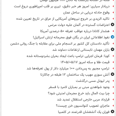
سکه در آستانه بازگشت به کانال ۱۸۸ میلیون تومان
دریادار سیاری: امروز هر خبر دقیق، تیری بر قلب امپراطوری دروغ است
وقوع حادثه دریایی در ساحل عمان
تاکید الزیدی بر خروج نیروهای آمریکایی از عراق در تاریخ تعیین شده
اعتراضات گسترده در آلمان علیه دولت مرتس
هشدار کانادا درباره عواقب تعرفه ۵۰ درصدی آمریکا
نفوذ اطلاعاتی ایران در یگان فوق محرمانه ارتش اسرائیل!
تأکید دادستان کل کشور بر انسجام ملی برای مقابله با جنگ روانی دشمن
باران مهمان تابستانی ارتفاعات دماوند شد
کوبا: فرمان اجرایی ترامپ باعث ایجاد بحران بشردوستانه شده
قیمت طلا و سکه امروز ۱۴۰۵/۰۵/۱۷
ترامپ مجبور به پس‌دادن ۱۰۰ میلیارد دلار از پول تعرفه‌ها شد
آتش سوزی مهیب یک ساختمان ۱۲ طبقه در جاکارتا
پدر لیونل مسی درگذشت
وجود شواهدی مبنی بر بمباران لامرد با فسفر
چرا بیت المال باید خرج مجرمان امنیتی شود؟
قرارداد مربی خارجی استقلال تمدید شد
ماجرای تصویب کنوانسیون خزر چیست؟
فوران یک آتشفشان قدرتمند در کلمبیا