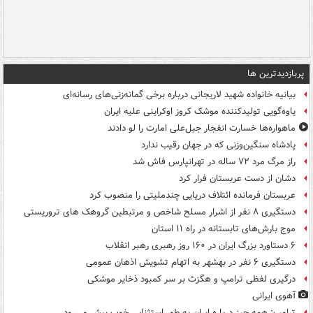
پربازدیدترین ها
بیانیه خانواده شهید لاریجانی درباره برخی گمانه‌زنی‌های رسانه‌ای
یاوه‌گویی تولیدکننده موشک کروز اوکراینی علیه ایران
ماهواره‌ها خسارت انفجار جبل‌علی امارت را لو دادند
پادشاه سنگین‌وزنی که در جهان رقیب ندارد
راز مرگ مرد ۷۲ ساله در تهرانپارس فاش شد
دشان از دست عربستان فرار کرد
عربستان فرمانده ائتلاف دریایی چندملیتی را منصوب کرد
دستگیری ۸ نفر از اشرار مسلح شاخص و مرتبطین گروهک های تروریستی
موج بارش‌های تابستانه در راه ۱۱ استان
۶ دستاورد بزرگ ایران در ۱۶۰ روز رهبری رهبر انقلاب
دستگیری ۶ نفر در بهشهر به اتهام تشویش اذهان عمومی
درگیری لفظی ترامپ و هگزث بر سر کمبود ذخایر موشکی
آهوی ایرانی
ترامپ: همه چیز درباره ایران به طور استثنایی خوب پیش می‌رود