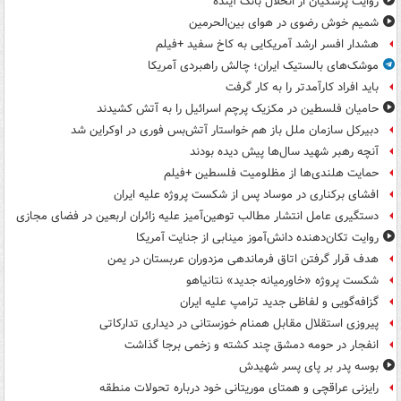
روایت پزشکیان از انحلال بانک آینده
شمیم خوش رضوی در هوای بین‌الحرمین
هشدار افسر ارشد آمریکایی به کاخ سفید +فیلم
موشک‌های بالستیک ایران؛ چالش راهبردی آمریکا
باید افراد کارآمدتر را به کار گرفت
حامیان فلسطین در مکزیک پرچم اسرائیل را به آتش کشیدند
دبیرکل سازمان ملل باز هم خواستار آتش‌بس فوری در اوکراین شد
آنچه رهبر شهید سال‌ها پیش دیده بودند
حمایت هلندی‌ها از مظلومیت فلسطین +فیلم
افشای برکناری در موساد پس از شکست پروژه علیه ایران
دستگیری عامل انتشار مطالب توهین‌آمیز علیه زائران اربعین در فضای مجازی
روایت تکان‌دهنده دانش‌آموز مینابی از جنایت آمریکا
هدف قرار گرفتن اتاق‌ فرماندهی مزدوران عربستان در یمن
شکست پروژه «خاورمیانه جدید» نتانیاهو
گزافه‌گویی و لفاظی جدید ترامپ علیه ایران
پیروزی استقلال مقابل همنام خوزستانی در دیداری تدارکاتی
انفجار در حومه دمشق چند کشته و زخمی برجا گذاشت
بوسه‌ پدر بر پای پسر شهیدش
رایزنی عراقچی و همتای موریتانی خود درباره تحولات منطقه