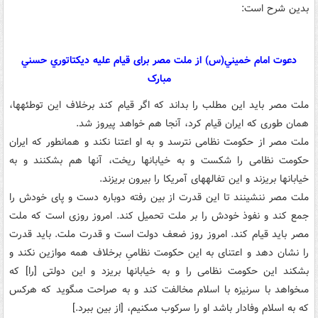
بدين شرح است:
دعوت امام خميني(س) از ملت مصر براى قيام عليه ديکتاتوري حسني
مبارک
ملت مصر بايد اين مطلب را بداند که اگر قيام کند برخلاف اين توطئه‏ها،
همان طورى که ايران قيام کرد، آنجا هم خواهد پيروز شد.
ملت مصر از حکومت نظامى نترسد و به او اعتنا نکند و همان‏طور که ايران
حکومت نظامى را شکست و به خيابانها ريخت، آنها هم بشکنند و به
خيابانها بريزند و اين تفاله‏هاى آمريکا را بيرون بريزند.
ملت مصر ننشينند تا اين قدرت از بين رفته دوباره دست و پاى خودش را
جمع کند و نفوذ خودش را بر ملت تحميل کند. امروز روزى است که ملت
مصر بايد قيام کند. امروز روز ضعف دولت است و قدرت ملت. بايد قدرت
را نشان دهد و اعتناى به اين حکومت نظامىِ برخلاف همه موازين نکند و
بشکند اين حکومت نظامى را و به خيابانها بريزد و اين دولتى [را] که
مى‏خواهد با سرنيزه با اسلام مخالفت کند و به صراحت مى‏گويد که هرکس
که به اسلام وفادار باشد او را سرکوب مى‏کنيم، [از بين ببرد.]