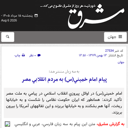
پنجشنبه ۱۵ مرداد ۱۴۰۵ -
Aug 6 2026
جهان
کد خبر
27534
تاریخ انتشار:
۱۲ بهمن ۱۳۸۹ - ۱۲:۵۱
۰ نظر
چاپ
جهان
به سه زبان منتشر شد؛
پيام امام خميني(س) به مردم انقلابي مصر
امام خميني(س) در اوائل پيروزي انقلاب اسلامي در پيامي به ملت مصر
تأکيد کردند: همان‏طور که ايران حکومت نظامى را شکست و به خيابانها
ريخت، آنها هم بشکنند و به خيابانها بريزند و اين تفاله‏هاى آمريکا را بيرون
بريزند.
به گزارش مشرق،
متن اين پيام به سه زبان فارسي، عربي و انگليسي