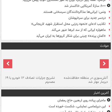
۸۰۰ سازۀ آمریکایی خاکستر شد
ونس: ایرانی‌ها مذاکره‌کنندگان سرسختی هستند
دردسر جدید برای سرخپوشان
تکذیب ادعای «نحوه ردزنی محل استقرار شهید لاریجانی»
ماهواره ایرانی که از سد ابرها عبور می‌کند
«کمانِ پرنده» چینی برای شکار کروزها به ایران می‌آید
حوادث
تصادف مرگبار در محور اهواز–شوش ۲
آتش‌سوزی در منطقه حفاظت‌شده
تشریح جزئیات تصادف ۱۲ خودرو با ۱۹
پا
دیزمار مهار شد
مصدوم
آخرین اخبار
ماجرای پیاده روی اربعین حاج رمضان
این دیپلماسی نمایشی، شکست خورده است