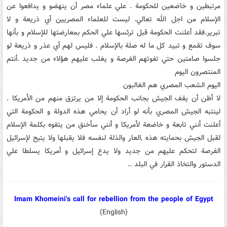
مرتبطين و خاضعين للحکومة . علي علماء مصر أن ينهضو و يدافعوا عن
الإسلام من اجل الله تعالي. ليست للعلماء المصريين أي ذريعة و لا
تبرير.فقد أعلنت الحکومة قبل ترئسها علي الحکم بمعارضتها للإسلام و بأنها
سوف تقمع و تبيد کل ما له صلة بالإسلام . فليس لهم أي عذر و ذريعة لو
جلسوا صامتين حتي تفوتهم الفرصة و يغلب عليهم هؤلاء من جديد .أنتم
المنتصرون اليوم
اليوم الشعب المصري هم الغالبون
لا أظن أن يقف الجيش بجانب الحکومة إلا من يرتزق منهم من الأمريکا .
لينتبه الجيش المصري بأنه لو أراد أن يحامي هذه الدولة و الحکومة التي
أعلنت أنني تابعة و خاضعة لأمريکا و أنني سأخنق من يتفوه بکلمة الإسلام
لقبل الجيش بحمايته هذه ,العار والذلة لنفسه فلا يقبلها ولا يتيح لإسرائيل
الفرصة لتحکم عليهم من جديد ولا يدع إسرائيل و أمريکا يسلطا علي
الدستور والتخاذ القرار في البلد ..
Imam Khomeini's call for rebellion from the people of Egypt
(English)