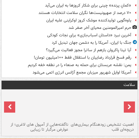
«کمانِ پرنده» چینی برای شکار کروزها به ایران می‌آید
۷۰ درصد از صهیونیست‌ها نگران سلامت انتخابات هستند
یاوه‌گویی تولیدکننده موشک کروز اوکراینی علیه ایران
حرم امیرالمومنین محیای آخر صفر شد
آخرین نبرد «داستان اسباب‌بازی» برای نجات کودکی
جنگ با ایران، آمریکا را به دشمن جهان تبدیل کرد
آیا تینا پاکروان بازهم از ساترا مجوز فعالیت می‌گیرد؟
رقم فسخ قرارداد رضاییان با استقلال فقط ۱۰۰میلیون تومان!
یمن: نقشه عربستان برای حمله به صنعاء را در نطفه خفه کردیم
آمریکا اوایل شهریور میزبان مجمع آژانس انرژی اتمی می‌شود
سلامت
اهمیت تشخیص زودهنگام بیماری‌های
ناگفته‌هایی از آمپول های لاغری؛ از
دریچه‌ای قلب
عوارض مرگبار تا زیبایی
تا