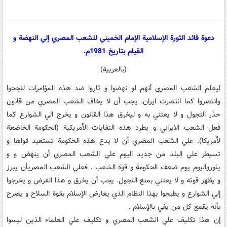
دعوة قائد الثورة الإسلامية الإمام الخميني للشعب المصري إلي النهضة و
القيام بتاريخ 1981م.
(بالعربية)
ليعلم الشعب المصري أنهم لو نهضوا و ثاروا ضد هذه المؤامرات لنجحوا
وانتصروا کما انتصرت ايران. يجب أن لا يخاف الشعب المصري من قانون
حذر التجول و لا يعتني به و ليخرق هذا القانون و يخرج الي الشوارع کما
فعل الشعب الايراني و يطرد هذه النفايات الأمريکية (الحکومة الخاضعة
لأمريکا). علي الشعب المصري أن لا يدع هذه الحکومة تستعيد قواها و
تسيطر علي البلد من جديد اليوم علي الشعب المصري أن ينهض و و
يثورواليوم يوم ضعف الحکومة و قوة الشعب . فعلي الشعب المصريأن يبرز
و يظهر قوته و لا يعتني بمنع التجول. يجب أن يخرق و هذا الفرض و يخرجوا
إلي الشوارع و يطيحوا بهذا النظام الذي يعارض الإسلام بقوة السلاح و يصرح
بأنه يقمع کل من يفي بالإسلام .
إن هذا تکليف علي الشعب المصري و تکليف علي العلماء الذين ليسوا