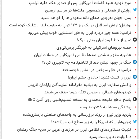
موج تهدید علیه قضات آمریکایی پس از صدور حکم علیه ترامپ
روایتی از همدلی و همسویی ملت‌ها در مراسم اربعین
یمن: جهان به‌زودی صدای ناله سعودی‌ها را خواهد شنید
یونیفل: ارتش اسرائیل در یک روز ۱۱۳ توپ به جنوب لبنان شلیک کرده است
ترامپ: همه چیز درباره ایران به طور استثنایی خوب پیش می‌رود
عبور از خط قرمز ایران یعنی مرگ!
حمله نیروهای اسرائیلی به خبرنگار پرس‌تی‌وی
«ضربه مغزی» شدن صدها نظامی آمریکایی در حملات ایران
جنگ در جبهه لبنان بعد از تفاهم‌نامه چه تغییری کرده؟
ترامپ در حال سوختن در آتشی خودساخته
ایران را تست نکنید! جاده‌ی خشم ایران!
واکنش سفارت ایران به بیانیه مغرضانه نمایندگان پارلمان اتریش
کریدورهای شمالی و جنوبی تنگه هرمز حذف می‌شوند
پاسخ قاطع ملیحه محمدی به نسخه تسلیم‌طلبی روی آنتن BBC
پرشدگی سدها به ۵۸درصد رسید
بازدید وزیر نیرو از روند برق‌رسانی به واحدهای صنعتی بازسازی‌شده
زنجیرهایی که آمریکا را به زیر سطح آب می‌کشند!
تثبیت دستاوردهای نظامی ایران در مرزهای غربی در سایه جنگ رمضان
دانا وایت به بن‌بست رسید