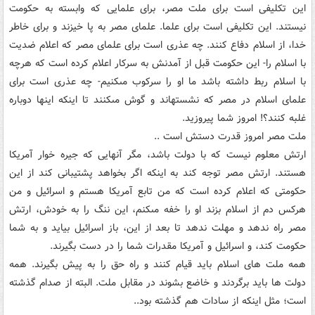
اين تکليفى است براى ملت مصر، براى علمايى که وابسته به حکومت
نيستند. اين تکليفى است براى علما. علماى مصر به پا خيزند و براى خاطر
خدا، از اسلام دفاع کنند. چه عذرى است براى علماى مصر که اعلام ضديت
با اسلام را- اين حکومت قبل از آمدنش به سرکار اعلام کرده است که هرچه
با اسلام ربط داشته باشد ما او را سرکوب مى‏کنيم- چه عذرى است براى
علماى اسلام در مصر که نشسته‏اند و گوش مى‏کنند تا اينکه اينها دوباره
غلبه کنند؟! امروز شما پيروزيد.
ملت مصر امروز قدرت دستش است ..
ارتش معلوم نيست که با دولت باشد، مگر آنهايى که جيره خوار آمريکا
هستند. ارتش مصر توجه کند به اينکه اگر بخواهد پشتيبانى کند از اين
حکومتى که اعلام کرده است که من تابع آمريکا هستم و اسرائيل و من
هرکس دم از اسلام بزند او را خفه مى‏کنم، اين ننگ را به خودش، ارتش
مصر راه ندهد و مهلت ندهد تا بعد از اين، باز اسرائيل بيايد و به شما
حکومت کند، و اسرائيل و آمريکا مقدرات شما را در دست بگيرند.
همه ملت هاى اسلام بايد قيام کنند و راه حق را به پيش بگيرند. همه
دولت ها بايد برگردند و خاضع بشوند در مقابل ملت. البته از صدام گذشته
است؛ مثل اينکه از سادات هم گذشته بود..