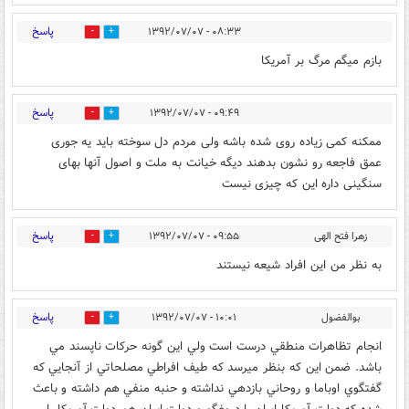
پاسخ
۰۸:۳۳ - ۱۳۹۲/۰۷/۰۷
0
0
بازم میگم مرگ بر آمریکا
پاسخ
۰۹:۴۹ - ۱۳۹۲/۰۷/۰۷
0
0
ممكنه كمى زياده روى شده باشه ولى مردم دل سوخته بايد يه جورى
عمق فاجعه رو نشون بدهند ديگه خيانت به ملت و اصول آنها بهاى
سنگينى داره اين كه چيزى نيست
پاسخ
زهرا فتح الهی
۰۹:۵۵ - ۱۳۹۲/۰۷/۰۷
0
0
به نظر من این افراد شیعه نیستند
پاسخ
بوالفضول
۱۰:۰۱ - ۱۳۹۲/۰۷/۰۷
0
0
انجام تظاهرات منطقي درست است ولي اين گونه حركات ناپسند مي
باشد. ضمن اين كه بنظر ميرسد كه طيف افراطي مصلحاتي از آنجايي كه
گفتگوي اوباما و روحاني بازدهي نداشته و حنبه منفي هم داشته و باعث