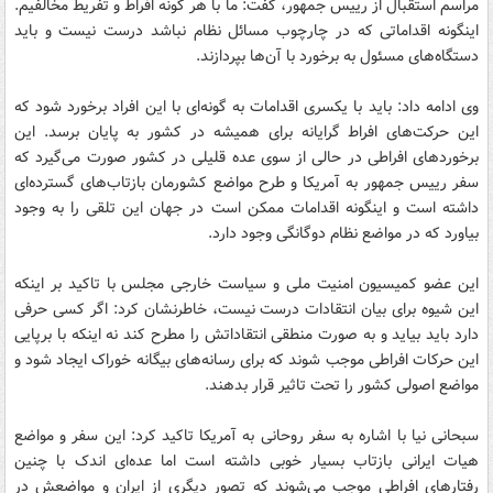
مراسم استقبال از رییس جمهور، گفت: ما با هر گونه افراط و تفریط مخالفیم.
اینگونه اقداماتی که در چارچوب مسائل نظام نباشد درست نیست و باید
دستگاه‌های مسئول به برخورد با آن‌ها بپردازند.
وی ادامه داد: باید با یکسری اقدامات به گونه‌ای با این افراد برخورد شود که
این حرکت‌های افراط گرایانه برای همیشه در کشور به پایان برسد. این
برخوردهای افراطی در حالی از سوی عده قلیلی در کشور صورت می‌گیرد که
سفر رییس جمهور به آمریکا و طرح مواضع کشورمان بازتاب‌های گسترده‌ای
داشته است و اینگونه اقدامات ممکن است در جهان این تلقی را به وجود
بیاورد که در مواضع نظام دوگانگی وجود دارد.
این عضو کمیسیون امنیت ملی و سیاست خارجی مجلس با تاکید بر اینکه
این شیوه برای بیان انتقادات درست نیست، خاطرنشان کرد: اگر کسی حرفی
دارد باید بیاید و به صورت منطقی انتقاداتش را مطرح کند نه اینکه با برپایی
این حرکات افراطی موجب شوند که برای رسانه‌های بیگانه خوراک ایجاد شود و
مواضع اصولی کشور را تحت تاثیر قرار بدهند.
سبحانی نیا با اشاره به سفر روحانی به آمریکا تاکید کرد: این سفر و مواضع
هیات ایرانی بازتاب بسیار خوبی داشته است اما عده‌ای اندک با چنین
رفتارهای افراطی موجب می‌شوند که تصور دیگری از ایران و مواضعش در