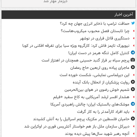
دیزمار مهار شد
مص
آخرین اخبار
حماقت ترامپ با ذخایر انرژی جهان چه کرد؟
چرا تابستان فصل محبوب میکروب‌هاست؟
دستگیری قاتل فراری در نوشهر
نیویورک تایمز فاش کرد: کارگروه ویژه سیا برای تفرقه افکنی در کوبا
کنترل کامل تنگه هرمز در دست ایران!
پرچم سیاه بر فراز گنبد حسینی همچنان در اهتزاز است
ماجرای پیاده روی اربعین حاج رمضان
این دیپلماسی نمایشی، شکست خورده است
روایت پزشکیان از انحلال بانک آینده
شمیم خوش رضوی در هوای بین‌الحرمین
هشدار افسر ارشد آمریکایی به کاخ سفید +فیلم
موشک‌های بالستیک ایران؛ چالش راهبردی آمریکا
باید افراد کارآمدتر را به کار گرفت
حامیان فلسطین در مکزیک پرچم اسرائیل را به آتش کشیدند
دبیرکل سازمان ملل باز هم خواستار آتش‌بس فوری در اوکراین شد
آنچه رهبر شهید سال‌ها پیش دیده بودند