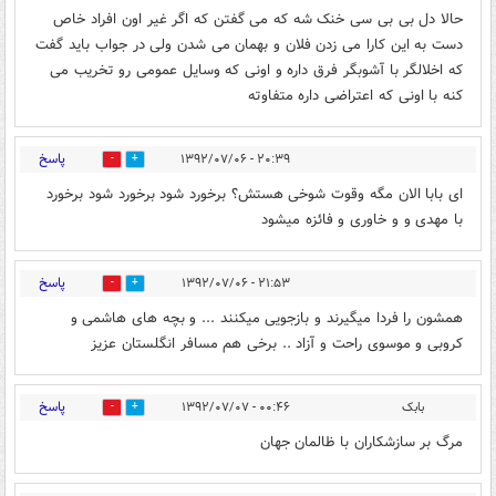
حالا دل بی بی سی خنک شه که می گفتن که اگر غیر اون افراد خاص
دست به این کارا می زدن فلان و بهمان می شدن ولی در جواب باید گفت
که اخلالگر با آشوبگر فرق داره و اونی که وسایل عمومی رو تخریب می
کنه با اونی که اعتراضی داره متفاوته
پاسخ
۲۰:۳۹ - ۱۳۹۲/۰۷/۰۶
0
0
ای بابا الان مگه وقوت شوخی هستش؟ برخورد شود برخورد شود برخورد
با مهدی و و خاوری و فائزه میشود
پاسخ
۲۱:۵۳ - ۱۳۹۲/۰۷/۰۶
0
1
همشون را فردا میگیرند و بازجویی میکنند ... و بچه های هاشمی و
کروبی و موسوی راحت و آزاد .. برخی هم مسافر انگلستان عزیز
پاسخ
بابک
۰۰:۴۶ - ۱۳۹۲/۰۷/۰۷
0
0
مرگ بر سازشکاران با ظالمان جهان