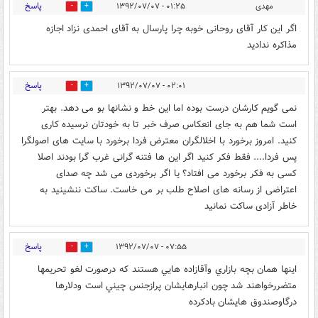
پاسخ
مهدی
۰۱:۲۵ - ۱۳۹۲/۰۷/۰۷
0
0
اگر این کار آقای روحانی خوبه چرا پارسال به آقای احمدی نزاد اجازه
مذاکره ندادید
پاسخ
۰۲:۰۱ - ۱۳۹۲/۰۷/۰۷
0
0
نمی گویم کارشان درست بوده اما این خط و نشانها بو می دهد. بهتر
است شما هم به جای انعکاس صرف خبر تا به خودتان نرسیده کاری
کنید. امروز برخورد با اخلالگران معترض فردا برخورد با سایت های اصولگرا
پس فردا.... فقط فکر کنید اگر این ها فتنه گرانی غرب گرا بودند اصلا
کسی به فکر برخورد می افتاد؟ یا اگر برخوردی می شد چه صدای
اعتراضی از رسانه های اصلاح طلب بر می خاست. ساکت ننشینید به
خاطر آزادی ساکت نمانید
پاسخ
۰۷:۵۵ - ۱۳۹۲/۰۷/۰۷
0
0
اينها همان بچه بازاري وآقازاده هايي هستند كه درصورت لغو تحريمها
متضررخواهند شد چون انبارهايشان پرازجنس چيني است ودلارها
درگاوصندوق هايشان بادكرده