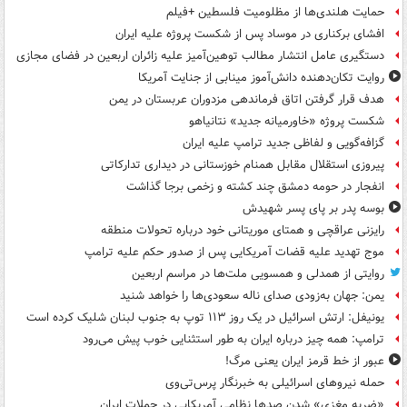
حمایت هلندی‌ها از مظلومیت فلسطین +فیلم
افشای برکناری در موساد پس از شکست پروژه علیه ایران
دستگیری عامل انتشار مطالب توهین‌آمیز علیه زائران اربعین در فضای مجازی
روایت تکان‌دهنده دانش‌آموز مینابی از جنایت آمریکا
هدف قرار گرفتن اتاق‌ فرماندهی مزدوران عربستان در یمن
شکست پروژه «خاورمیانه جدید» نتانیاهو
گزافه‌گویی و لفاظی جدید ترامپ علیه ایران
پیروزی استقلال مقابل همنام خوزستانی در دیداری تدارکاتی
انفجار در حومه دمشق چند کشته و زخمی برجا گذاشت
بوسه‌ پدر بر پای پسر شهیدش
رایزنی عراقچی و همتای موریتانی خود درباره تحولات منطقه
موج تهدید علیه قضات آمریکایی پس از صدور حکم علیه ترامپ
روایتی از همدلی و همسویی ملت‌ها در مراسم اربعین
یمن: جهان به‌زودی صدای ناله سعودی‌ها را خواهد شنید
یونیفل: ارتش اسرائیل در یک روز ۱۱۳ توپ به جنوب لبنان شلیک کرده است
ترامپ: همه چیز درباره ایران به طور استثنایی خوب پیش می‌رود
عبور از خط قرمز ایران یعنی مرگ!
حمله نیروهای اسرائیلی به خبرنگار پرس‌تی‌وی
«ضربه مغزی» شدن صدها نظامی آمریکایی در حملات ایران