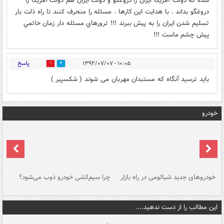
شده كه دولت آمريكا ايران را دروغگو و دولت ايران هم دولت آمريكا را
دروغگو بداند . با هدايت اين كارها . مسئله را منحرف كنند تا راه ذلت بار
تسليم شدن ايران را به پيش ببرند !!! ترورهاي مسئله دار زمان خاتمي
پيش چشم ماست !!!
پاسخ
۱۰:۰۵ - ۱۳۹۲/۰۷/۰۷
0
0
باید ترسید آنگاه که مستبدان مهربان می شوند ( شکسپیر )
خودرو
خودروهای جدید شیائومی در راه بازار
چرا سیم‌کشی خودرو ذوب می‌شود؟
شو
این مطالب را از دست ندهید....