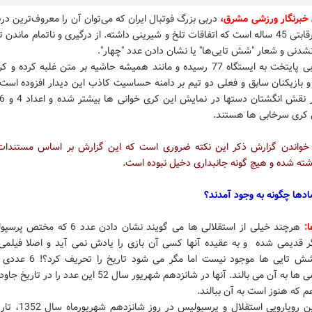
 خبرنگار ورزشی مشرق،
دربی بزرگ فوتبال ایران که می‌توان آن را معروف‌ترین در
دانست، رقابتی 45 ساله است که اتفاقات تلخ و شیرینی داشته. از درگیری و ناتمام ماندن
شدنی و شعار "شش تایی‌ها" یا نشان دادن عدد "چهار".
اکنون دربی پایتخت به ایستگاه 77 رسیده و مانند همیشه حاشیه بر متن غلبه کرده
و بازیکنان سابق و فعلی دو تیم بر دامنه حساسیت کاذب این دیدار افزوده است
کری سرخابی ها هستند.
 خواندن گزارش ذکر این نکته ضروری است که این گزارش بر اساس مستندات
شته شده و هیچ گونه جانبداری دخیل نبوده است.
مادها چگونه به وجود آمدند؟
هرچند خیلی از استقلالی ها می گویند نشان دادن عدد
 قدیمی شده و به عقیده آنها کسی آن بازی را یادش نمی آید و اصلا فیلمی 
معروف شش تایی ها موجود نیست اما مگر 
پرسپولیسی ها به آن می بالند. آنها در شانزدهم شهریور سال 52 این عدد ر
م که هنوز است به آن ببالند.
دوازدهمین رویارویی استقلال و پ