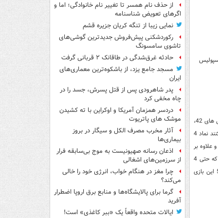
از حذف نام همسر تا تغییر نام خانوادگی؛ اما و
اگرهای تعویض شناسنامه
نمایی زیبا از تنگه کریان جزیره قشم
رکوردشکنی پیش‌فروش جدیدترین گوشی‌های
تاشوی سامسونگ
حادثه غرق‌شدگی در طاقانک ۲ قربانی گرفت
مسجد جامع یزد، از باشکوه‌ترین معماری‌های
ایران
پدر شاهرودی پس از قتل پسرش، جسد را در
چاه مخفی کرد
دردسر همزمان آمریکا و اوکراین با ته کشیدن
موشک های پاتریوت
اما مشابه این روند برای پرسپولیس هم در دربی ها اتفاق افتاده است و پرسپولیس 3 برد متوالی در دربی های 42،
آثار مخرب مصرف الکل و سیگار در بروز
43 و 44، یک تساوی در دربی 45 و مجددا یک برد در دربی 46 داشته است و اگر استقلالی ها ادعا می کنند نماد 4
بیماری‌ها
لال 4 نماد آنها بوده است و علاوه بر
اذعان رسانه صهیونیست به موج بی‌سابقه فرار
6 تایی ها نماد 4 هم متعلق به پرسپولیس است. برخی دیگر از دوآتیشه های پرسپولیس مدعی هستند که حتی 4
از سرزمین‌های اشغالی
زودتر از 6 نماد پرسپولیس شده و در دربی هشتم استقلال را 4-1 برده اند و پس از برد 6-0 سال 52 این بازی
چرا مغز در هنگام خواب، انرژی خود را خالی
می‌کند؟
گرما برای پالایشگاه‌ها و منابع برق اروپا اضطرار
آفرید
ایالات متحده واقعاً یک «ببر کاغذی» است!