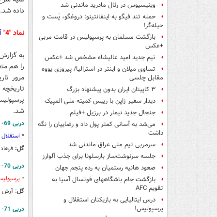
وینیسیوس در رئال مادرید ماندنی شد
داده شد.
حمله تند فیگو به اینفانتینو: دروغگو، پَست‌ و
حیله‌گر!
نماد "4"
آب
بازگشت مسلمان به پرسپولیس در قامت مربی
+عکس
تیم جدید امید عالیشاه مشخص شد +عکس
را هم متعلق به 
تساوی میلان و اینتر در استرالیا/ پیروزی یووه
مرور تار
مقابل چلسی
۳ کاپیتان ایران بدون پیشنهاد بزرگ
دیدار سفیر ژاپن با رییس کمیته ملی المپیک
شد.
جنجال جدید نیمار در برزیل +فیلم
دربی 69- جمعه 23 مهر 1389
می‌شد به آسانی کمتر پول داد و رضاییان را نگه
داشت
*
استقلال
سرمربی تیم ملی عراق ماندنی شد
گل‌:
فرهاد مج
جلسه سرنوشت‌ساز بارسلونا برای جذب آلوارز
دربی 70- جمعه 10 فروردین 1390
صعود هانیه رستمیان به رده پنجم جهان
*
پرسپولی
بازگشت جام باشگاههای فوتسال آسیا به
تقویم AFC
گل
: آرش بر
درس ایتالیایی‌ به بازیکنان استقلال و
پرسپولیس!
دربی 71- جمعه 25 شهریور 1390