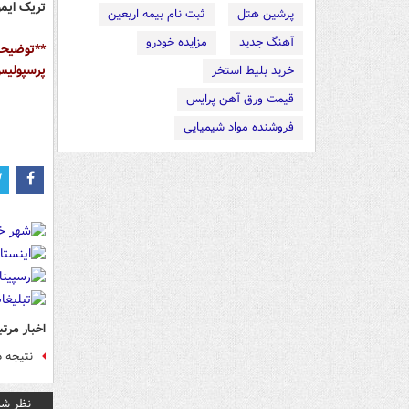
تریک ایمون زاید در 10 دقیقه 
پرشین هتل
ثبت نام بیمه اربعین
آهنگ جدید
مزایده خودرو
**توضیحا
پرسپولیس 
خرید بلیط استخر
قیمت ورق آهن پرایس
فروشنده مواد شیمیایی
اخبار مرتب
نتیجه دربی 78 استقلال - پرسپولیس را پ
نظر شم