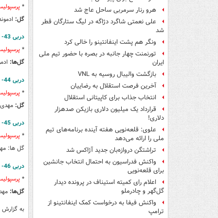
*
پرسپولی
هرو رنار سرمربی ساحل عاج شد
گل:
ادموند ب
علی نعمتی شاگرد دژاگه در لیگ ستارگان قطر
شد
دربی 43- بیستم تیر سال 1376
ونگر هم پشت اینفانتینو را خالی کرد
*
پرسپولی
تورنمنت چهار جانبه در بصره با حضور تیم ملی
گل‌ها:
ادموند بزیک (30)،
ایران
بازگشت والیبال روسیه به VNL
دربی 44- بیست و دوم آبان سال 1377
آخرین فرصت استقلال به رضاییان
*
پرسپولی
انتخاب جذاب برای کاپیتانی استقلال
گل‌:
مهدی ه
قرارداد یک میلیون دلاری بازیکن صدهزار
دلاری!
دربی 45- دوم فروردین سال 1378
علوی: قلعه‌نویی هفته آینده برنامه‌های تیم
*
پرسپولی
ملی را ارائه می‌دهد
گل ها: مهدی هاشمی نسب (3)
تراِشتگن دروازه‌بان جدید آژاکس شد
واکنش فدراسیون به احتمال انتخاب جانشین
دربی 46- بیستم تیر سال 1378
برای قلعه‌نویی
*
پرسپولی
اعلام رای کمیته استیناف در پرونده دیدار
گل‌گهر و چادرملو
گل‌ها:
مهدی هاشمی نسب (12
واکنش فیفا به درخواست کمک اینفانتینو از
به گزارش م
ترامپ