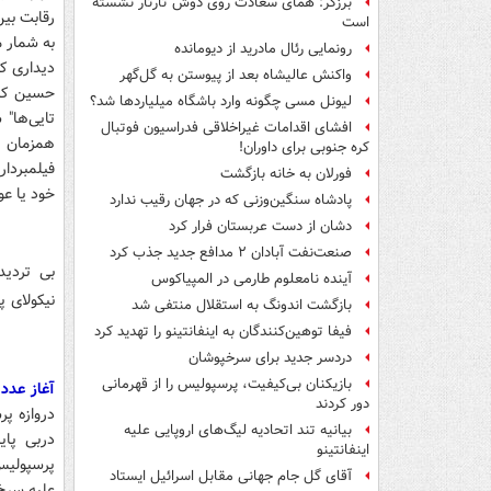
برزگر: همای سعادت روی دوش تارتار نشسته
رقابت بین
است
به شمار 
رونمایی رئال مادرید از دیومانده
واکنش عالیشاه بعد از پیوستن به گل‌گهر
لیونل مسی چگونه وارد باشگاه میلیاردها شد؟
تایی‌ها" 
افشای اقدامات غیراخلاقی فدراسیون فوتبال
کره جنوبی برای داوران!
فیلمبردار
فورلان به خانه بازگشت
خود یا عو
پادشاه سنگین‌وزنی که در جهان رقیب ندارد
دشان از دست عربستان فرار کرد
صنعت‌نفت آبادان ۲ مدافع جدید جذب کرد
آینده نامعلوم طارمی در المپیاکوس
نیکولای پ
بازگشت اندونگ به استقلال منتفی شد
فیفا توهین‌کنندگان به اینفانتینو را تهدید کرد
دردسر جدید برای سرخپوشان
بازیکنان بی‌کیفیت، پرسپولیس را از قهرمانی
آغاز عدد 4:
دور کردند
بیانیه تند اتحادیه لیگ‌های اروپایی علیه
اینفانتینو
آقای گل جام جهانی مقابل اسرائیل ایستاد
علیه سرخ