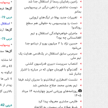
رامین رضاییان رسماً از استقلال جدا شد
*
پرسپولی
دوست نداشتم با ذهن درگیر در پرسپولیس
گل‌ها:
فرهاد مجید
بمانم
دربی 72- دوشنبه 16 آبان‌ 1390
تغییرات جدید یوفا در لیگ‌های اروپایی
دست رد وینیسیوس به حقوقی هم سطح
*
استقلال
رونالدو!
گل‌‌ها:
آرش برهانی (33) و حنیف عمران
ماجرای خواهرخواندگی استقلال و تیم
افغانستانی چه بود؟
دربی 73- جمعه 18 آذرماه 1390
حسین نژاد با ۲ میلیون یورو از دینامو جدا
*
پرسپولی
می‌شود
گل‌‎ها:
مجتبی جباری(
سرمربی سابق استقلال در یک‌قدمی هدایت یک
تیم ملی
انتصاب سرپرست دبیری فدراسیون کشتی
گفت‌وگو با قهرمان جهان که در مبارزه با اشرار
جانباز شد
نشست اضطراری اینفانتینو با مدیران ارشد فیفا
تیم بعدی محمد صلاح مشخص شد
بالاترین گل
روزنامه‌های ورزشی امروز چهارشنبه ۱۴ مرداد
۱۴۰۵
طارمی مشتری معروف پیدا کرد
دربی 42- بیست و هفتم مهر سال 1375
شرط صلاح برای پیوستن به الاتحاد