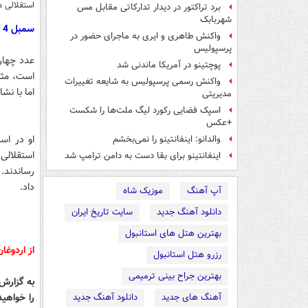
استقلالی ه
برد تراکتور در دیدار تدارکاتی مقابل مس
شهربابک
سمبل 4 را چه کسی برای استقلالی ها باب کرد؟
واکنش طاهری و ایری به ماجرای حضور در
پرسپولیس
عدد چهار
پوچتینو در آمریکا ماندنی شد
است، مثل
واکنش رسمی پرسپولیس به شایعه تغییرات
اما با نشان دادن عدد 4 در بازی پرسپولیس
مدیریتی
اسپک فضایی رکورد لیگ ملت‌ها را شکست
+عکس
او در اس
والدانو: اینفانتینو را نمی‌بخشم
استقلالی
اینفانتینو برای بقا دست به دامن ترامپ شد
داد.
آپ آهنگ
موزیک شاه
دانلود آهنگ جدید
سایت تاریخ ایران
بهترین هتل های استانبول
از اردوغا
رزرو هتل استانبول
بهترین جراح بینی ترمیمی
به گزارش 
آهنگ های جدید
دانلود آهنگ جدید