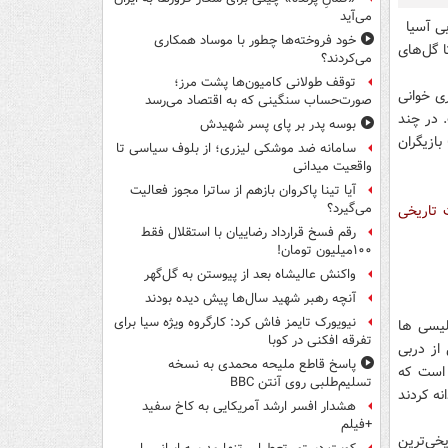
می‌آید
بی آسیا
خود فروخته‌ها چطور با موساد همکاری
 تا گل‌های
می‌کردند؟
توقف طولانی کامیون‌ها پشت مرز؛
 و کری خوانی
صورت‌حساب سنگینی که به اقتصاد می‌رسد
. در چند
بوسه‌ پدر بر پای پسر شهیدش
سال اخیر نقش انگشتان دستها در نمایش این کری خوانی ها بیشتر شده و اعداد 4 و 6 بازیگران
سامانه ضد موشکی لیزری؛ از بلوف سیاسی تا
واقعیت میدانی
آیا تینا پاکروان بازهم از ساترا مجوز فعالیت
می‌گیرد؟
 تاریخی
رقم فسخ قرارداد رضاییان با استقلال فقط
۱۰۰میلیون تومان!
واکنش عالیشاه بعد از پیوستن به گل‌گهر
آنچه رهبر شهید سال‌ها پیش دیده بودند
نیویورک تایمز فاش کرد: کارگروه ویژه سیا برای
 6 که مختص پرسپولیسی ها
تفرقه افکنی در کوبا
از دربی
پاسخ قاطع ملیحه محمدی به نسخه
می شود تاریخ را تحریف کرد؟! 6 عددی است که
تسلیم‌طلبی روی آنتن BBC
ا در تاریخ جاودانه کردند
هشدار افسر ارشد آمریکایی به کاخ سفید
+فیلم
رسپولیس در روز شانزدهم شهریورماه سال 1352، تاریخی‌ترین