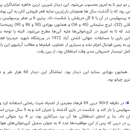
 دو تیم تا به امروز محسوب می‌شود. این دیدار شیرین ترین خاطره تماشاگران 
می رود که با گذشت سال ها همچنان بارزترین نمایه فخر فروشی آنان به آبی پوش
دیداری که پرسپولیس در آن با 6 گل حریفش را شکست داد. برتری 6 
شد که تا به امروز در کری‌خوانی‌ها علیه آبی‌ها مطرح می‌شود. البته با توجه به
همزمان این بازی با مسابقات جهانی کشتی آزاد 1972 در ورزشگاه شهید ح
ی به زمین فوتبال اعزام نشد و بسیاری از تصاویر، فیلم‌ها و مطالب آرشیوی این ب
امل تیمسار خسروانی مدیر وقت استقلال بود، از بین رفت.
بی تردید همایون بهزادی ستاره این دیدار بود. تماشاگر ا
تری چیانو بود.
در دقیقه 3+90 دربی 69 فرهاد مجیدی از اشتباه شیث رضایی استفاده کر
دروازه پرسپولیس را باز کند و شکست در بازی گذشته را جبرا
دربی پایان داد. بنا بر ادعای استقلالی ها آن برد سرآغازی 
پرسپولیس در دربی که پس از این موفقیت‌ها عدد 4 به عنوان سمبل کری‌خوانی
‌های پایتخت مطرح شد. شعار معروف پرویز سوبله چوبله هم بعد از این بردها به