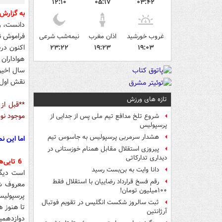
۱۲:۱۰
۰۵:۱۷
۰۳:۴۲
به گزارش
فراموش ن
غروب خورشید
اذان مغرب
نیمه‌شب شرعی
۲۳:۲۲
۱۹:۲۳
۱۹:۰۳
هواداران 
نقش اول 
تازه های ورزش
**قبل از
موجود نو
شروع تلخ مدافع تیم ملی پس از جدایی از
پرسپولیس
هشدار سرمربی پرسپولیس به جاسوس تیم
اما این ن
پیروزی استقلال مقابل همنام خوزستانی در
دیداری تدارکاتی
6 تایی‌ها:
دانا وایت به بن‌بست رسید
است دیگر
رقم فسخ قرارداد رضاییان با استقلال فقط
۱۰۰میلیون تومان!
ثبت سالروز شکست انگلیس در تقویم فوتبال
تا هنوز ه
آرژانتین