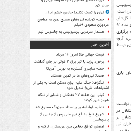
کویت دستور تعطیلی تنها مدرسه ایرانی را
پرسپولیس
صادر کرد
ان است.
ایران را تست نکنید! جاده‌ی خشم ایران!
بر صفر پرسپولیس با گل‌های
حمله کوبنده نیروهای مسلح یمن به مواضع
حسین کلانی (32)، ایرج سلیمانی (45 و 56) و همایون بهزادی (50 و 86 و 90) زمینه‌ساز نماد "6
مزدوران سعودی +فیلم
 برگزاری
هشدار سرمربی پرسپولیس به جاسوس تیم
یدرنیا فعلی، گروه
آخرین اخبار
ازی توسط
قیمت جهانی طلا امروز ۱۶ مرداد
برخورد پراید با تیر برق ۲ فوتی بر جای گذاشت
حمله سایبری گسترده به بورس آمریکا
ین دیدار 60 هزار نفر و داور بازی
صنعا: نیروهای ما در کمین‌ هستند
تلگراف: جنگ علیه ایران ممکن است به یکی از
اشتباهات تاریخ تبدیل شود
کپلر: این هفته ۲۷ نفتکش و شناور از تنگه
هرمز عبور کردند
د و توانست
تنظیم قولنامه برای اسناد سبزرنگ ممنوع شد
ن کند و به 5 سال نبردن استقلال در
شروع تلخ مدافع تیم ملی پس از جدایی از
بود، بر 4 برد متوالی استقلال بر
پرسپولیس
‌های هواداران آبی
امضای توافق دفاعی بین عربستان، ترکیه و
 مظلومی