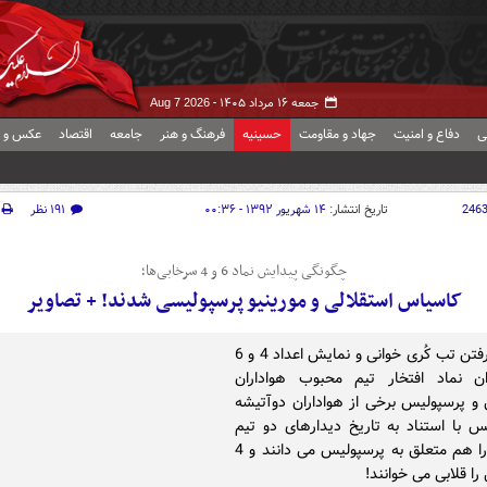
جمعه ۱۶ مرداد ۱۴۰۵ -
Aug 7 2026
ی
دفاع و امنیت
جهاد و مقاومت
حسینیه
فرهنگ و هنر
جامعه
اقتصاد
عکس و ف
246
تاریخ انتشار:
۱۴ شهریور ۱۳۹۲ - ۰۰:۳۶
۱۹۱ نظر
چگونگی پیدایش نماد 6 و 4 سرخابی‌ها؛
کاسیاس استقلالی و مورینیو پرسپولیسی شدند! + تصاویر
با بالا گرفتن تب کُری خوانی و نمایش اعداد 4 و 6
ان نماد افتخار تیم محبوب هواداران
 و پرسپولیس برخی از هواداران دوآتیشه
س با استناد به تاریخ دیدارهای دو تیم
نماد 4 را هم متعلق به پرسپولیس می دانند و 4
را قلابی می خوانند!