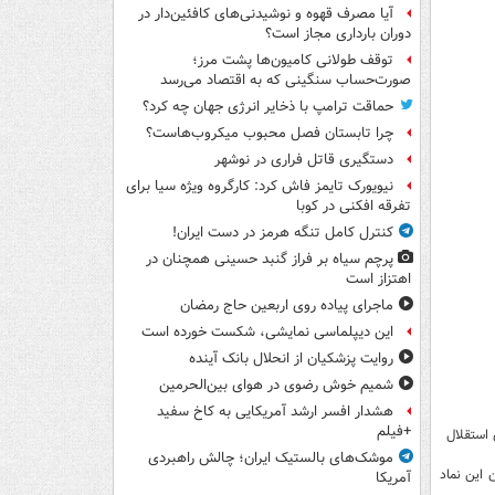
آیا مصرف قهوه و نوشیدنی‌های کافئین‌دار در
دوران بارداری مجاز است؟
توقف طولانی کامیون‌ها پشت مرز؛
صورت‌حساب سنگینی که به اقتصاد می‌رسد
حماقت ترامپ با ذخایر انرژی جهان چه کرد؟
چرا تابستان فصل محبوب میکروب‌هاست؟
دستگیری قاتل فراری در نوشهر
نیویورک تایمز فاش کرد: کارگروه ویژه سیا برای
تفرقه افکنی در کوبا
کنترل کامل تنگه هرمز در دست ایران!
پرچم سیاه بر فراز گنبد حسینی همچنان در
اهتزاز است
ماجرای پیاده روی اربعین حاج رمضان
این دیپلماسی نمایشی، شکست خورده است
روایت پزشکیان از انحلال بانک آینده
شمیم خوش رضوی در هوای بین‌الحرمین
هشدار افسر ارشد آمریکایی به کاخ سفید
+فیلم
موشک‌های بالستیک ایران؛ چالش راهبردی
این نماد
آمریکا