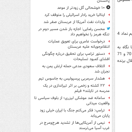
پاکستان
۱۰ خوشحالی گل زودتر از موعد
ایتالیا خرید رادار اسرائیلی را متوقف کرد
واردات نفت آمریکا از عربستان صفر شد
محسن رضایی: اجازه باز شدن مسیر دوم در
به گزارش مشرق، برخی از هواداران دوآتیشه پرسپولیس با استناد به تاریخ دیدارهای دو تیم نماد 4
تنگه هرمز را نخواهیم داد
درخواست عامری برای تعویق عملیات
نگاه به
انتقام‌جویانه علیه عربستان
تاریخچه دربی دو تیم این نماد آبی ها زیر سوال می رود چرا که استقلال در 3 دربی 69، 70 و 71
دستور ترامپ برای تحقیق درباره چگونگی
افشای کمبود تسلیحات
ند و در دربی 73 مجدداً استقلال برنده
ائتلاف سعودی مدعی حمله ارتش یمن به
نجران شد
هشدار سرمربی پرسپولیس به جاسوس تیم
۲۲ کشته و زخمی بر اثر تیراندازی در یک
مدرسه در تایلند+ فیلم
سامانه ضد موشکی لیزری؛ از بلوف سیاسی تا
واقعیت میدانی
ترامپ: فکر می‌کنم جنگ با ایران خیلی زود
پایان می‌یابد
نیمی از آمریکایی‌ها از تشدید هرج‌ومرج در
غرب آسیا می‌ترسند