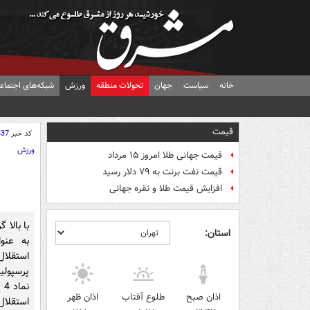
خانه
سیاست
جهان
تحولات منطقه
ورزش
شبکه‌های اجتماع
قیمت
کد خبر
337
ورزش
قیمت جهانی طلا امروز ۱۵ مرداد
قیمت نفت برنت به ۷۹ دلار رسید
افزایش قیمت طلا و نقره جهانی
استان:
به عنو
استقلال
پرسپولی
اذان صبح
طلوع آفتاب
اذان ظهر
استقلال 