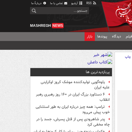
RSS
آرشیو
تماس با ما
دربارهٔ ما
MASHREGH
NEWS
یلم
دیدگاه
پیوندها
بازار
چاپ
پربازدیدترین ها
یاوه‌گویی تولیدکننده موشک کروز اوکراینی
علیه ایران
۶ دستاورد بزرگ ایران در ۱۶۰ روز رهبری رهبر
انقلاب
ترامپ: همه چیز درباره ایران به طور استثنایی
خوب پیش می‌رود
پدر شاهرودی پس از قتل پسرش، جسد را در
چاه مخفی کرد
«کمانِ پرنده» چینی برای شکار کروزها به ایران