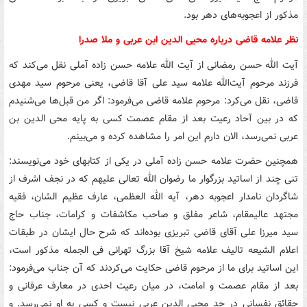
مذکور از اعجوبه‌‏‌هاى دهر بود.
نظر علامه قاضی درباره محیی الدین ابن عربی و ملا صدرا
آیت الله حسن رمضانی از آیت الله علامه حسن زاده آملی نقل می‌کند که
فرزند مرحوم آیت‌الله علامه سید علی آقا قاضی، یعنی مرحوم سید مهدی
قاضی، نقل می‌کرد: مرحوم علامه قاضی می‌فرمود: اگر من قبل‌ها می‌شنیدم
که در بین آحاد رعیت بعد از مقام عصمت کسی به پایه محی الدین بن
عربی نمی‌رسد، الان دارم این امر را مشاهده کرده و می‌بینم.
همچنین حضرت علامه حسن زاده آملی در یکی از کتابهای خود می‌نویسند:
تنى چند از اساتید بزرگوار ما رضوان الله تعالى علیهم که در نجف اشرف از
شاگردان نامدار اعجوبه دهر، آیه الله العظمى، عارف عظیم الشان، فقیه
مجتهد عالیمقام، شاعر مفلق و صاحب مکاشفات و کرامات، جناب حاج
سید میرزا على آقاى قاضى تبریزى بوده‌اند که شرح حال ایشان در طبقات
اعلام الشیعه تالیف علامه شیخ آقا بزرگ تهرانى‏ فى الجمله مذکور است،
این اساتید براى ما از مرحوم قاضى حکایت مى‌کردند که آن جناب مى‌فرمود:
بعد از مقام عصمت و امامت، در میان رعیت احدى در معارف عرفانى و
حقائق نفسانى در حد محیى الدین عربى نیست و کسى به او نمى‌رسد. و