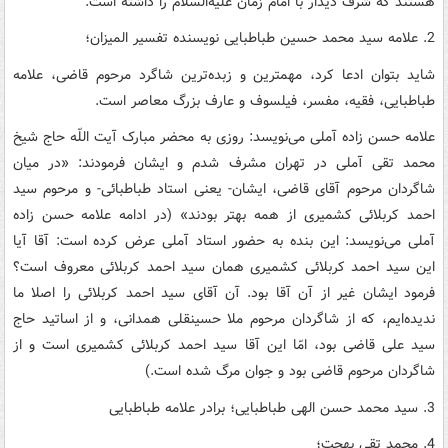
هستند که شرف دیدار با امام زمان علیه‌السلام را داشته است.
2. علامه سید محمد حسین طباطبایی نویسنده تفسیر المیزان؛
شاید بتوان ادعا کرد، مهمترین و زبده‌ترین شاگرد مرحوم قاضی، علامه
طباطبایی، فقیه، مفسر، فیلسوف و عارف بزرگ معاصر است.
علامه حسن زاده آملی می‌نویسد: روزی به محضر مبارک آیت اللّه حاج شیخ
محمد تقى آملى در تهران مشرف شدم و ایشان فرمودند: «در میان
شاگردان مرحوم آقاى قاضى، ایشان- یعنى استاد طباطبائى- و مرحوم سید
احمد کربلائى کشمیرى از همه بهتر بودند» (در ادامه علامه حسن زاده
آملی می‌‌نویسد: این بنده به حضور استاد آملى عرض کرده است: آقا آیا
این سید احمد کربلائى کشمیرى همان سید احمد کربلائى معروف است؟
فرمود ایشان غیر از آن آقا بود. آن آقاى سید احمد کربلائى را اصلا ما
ندیده‌‏ایم، که از شاگردان مرحوم ملا حسینقلى همدانى، و از اساتید حاج
سید على قاضى بود، امّا این آقا سید احمد کربلائى کشمیرى است و از
شاگردان مرحوم قاضى بود و جوان مرگ شده است.)
3. سید محمد حسن الهی طباطبایی؛ برادر علامه طباطبایی
4. محمد تقی بهجت؛