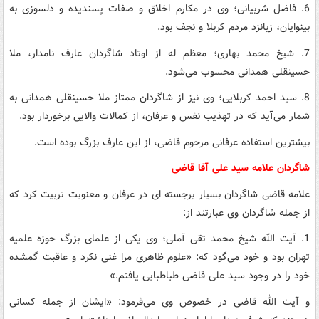
6. فاضل شربیانی؛ وی در مکارم اخلاق و صفات پسندیده و دلسوزی به
بینوایان، زبانزد مردم کربلا و نجف بود.
7. شیخ محمد بهاری؛ معظم له از اوتاد شاگردان عارف نامدار، ملا
حسینقلی همدانی محسوب می‌شود.
8. سید احمد کربلایی؛ وی نیز از شاگردان ممتاز ملا حسینقلی همدانی به
شمار می‌آید که در تهذیب نفس و عرفان، از کمالات والایی برخوردار بود.
بیشترین استفاده عرفانی مرحوم قاضی، از این عارف بزرگ بوده است.
شاگردان علامه سید علی آقا قاضی
علامه قاضی شاگردان بسیار برجسته ای در عرفان و معنویت تربیت کرد که
از جمله شاگردان وی عبارتند از:
1. آیت الله شیخ محمد تقی آملی؛ وی یکی از علمای بزرگ حوزه علمیه
تهران بود و خود می‌گود که: «علوم ظاهری مرا غنی نکرد و عاقبت گمشده
خود را در وجود سید علی قاضی طباطبایی یافتم.»
و آیت الله قاضی در خصوص وی می‌فرمود: «ایشان از جمله کسانی