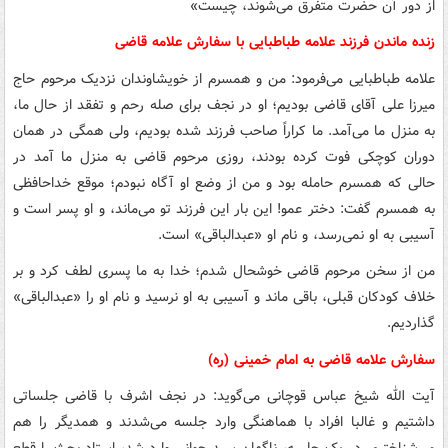
از دور آن حضرت متفرق می‌شوند، چیست»
زنده ماندن فرزند علامه طباطبایی با سفارش علامه قاضی
علامه طباطبایی می‌فرمود: من و همسرم از خویشاوندان نزدیک مرحوم حاج
میرزا علی آقای قاضی بودیم؛ او در نجف برای صله رحم و تفقد از حال ما،
به منزل ما می‌آمد. ما کراراً صاحب فرزند شده بودیم، ولی همگی در همان
دوران کوچکی فوت کرده بودند، روزی مرحوم قاضی به منزل ما آمد در
حالی که همسرم حامله بود و من از وضع او آگاه نبودم؛ موقع خداحافظی
به همسرم گفت: دختر عمو! این بار این فرزند تو می‌ماند، و او پسر است و
آسیبی به او نمی‌رسد، و نام او «عبدالباقی» است.
من از سخن مرحوم قاضی خوشحال شدم؛ خدا به ما پسری لطف کرد و بر
خلاف کودکان قبلی، باقی ماند و آسیبی به او نرسید و نام او را «عبدالباقی»
گذاردیم.
سفارش علامه قاضی به امام خمینی (ره)
آیت الله شیخ عباس قوچانی می‌گوید: در نجف اشرف با قاضی جلساتی
داشتیم و غالبا افراد با هماهنگی وارد جلسه می‌شدند و همدیگر را هم