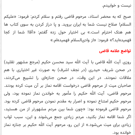
نیست و خوابیدم.
صبح که به محضر استاد، مرحوم قاضی رفتم و سلام کردم: فرمود: «علیکم
السلام! صلاح نیست شما به ایران بروید. و پا دراز کردن به سوی کتاب ها
هم هتک احترام است.» بی اختیار حول زده گفتم: «آقا! شما از کجا
فهمیده‌اید؟» فرمود: «از وادی‌السلام فهمیده‌ام.»
تواضع علامه قاضی
روزی آیت الله قاضی با آیت الله سید محسن حکیم (مرجع مشهور تقلید)
در صحن شریف حیدری (در نجف اشرف) به صورت غیر اختیاری با هم
ملاقات نمودند. در این وقت، در صحن جنازه‌ای را تشییع می‌کردند،
صاحبان میت از مرحوم قاضی درخواست اقامه نماز بر آن میت کرده بودند.
مرحوم قاضی، آیت الله حکیم را مأمور به خواندن نماز نموده بود، ولی
مرحوم حکیم امتناع نموده و اصرار به مقدم نمودن مرحوم قاضی کرده بود.
مرحوم قاضی فرموده بود: «چون شما بین مردم مشهورتر از من هستید،
اگر شما اقامه نماز بکنید، مردم زیادی جمع می‌شوند و این، سبب ثواب
زیادی برای میت می‌شود.» از این رو، مرحوم آیت الله حکیم بر جنازه نماز
خوانده بود.