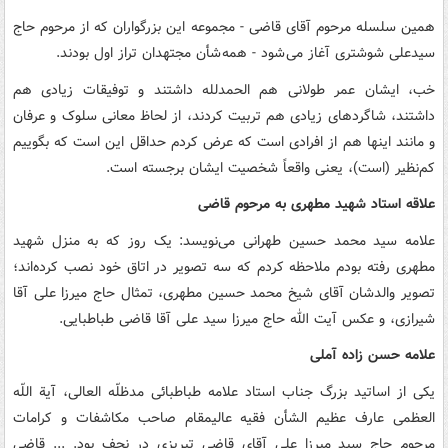
همین سلسله مرحوم آقای قاضی - مجموعه این بزرگواران که از مرحوم حاج
سیدعلی شوشتری آغاز می شود - همه شأن مجتهدان تراز اول بودند.
خب، ایشان عمر طولانی هم الحمدلله داشتند و توفیقات زیادی هم
داشتند، شاگردهای زیادی هم تربیت کردند، از لحاظ معانی سلوک و عرفان
و مانند اینها هم از افرادی است که عرض کردم حداقل این است که بگوییم
کم‌نظیر (است)، یعنی واقعاً شخصیت ایشان برجسته است.
علاقه استاد شهید مطهری به مرحوم قاضی
علامه سید محمد حسین طهرانی می‌نویسد: یک روز که به منزل شهید
مطهری رفته بودم ملاحظه کردم که سه تصویر در اتاق خود نصب کرده‌اند؛
تصویر والدشان آقای شیخ محمد حسین مطهری، تمثال حاج میرزا علی آقا
شیرازی، و عکس آیت الله حاج میرزا سید علی آقا قاضی طباطبایی.
علامه حسن زاده آملی
یکى از اساتید بزرگ جناب استاد علامه طباطبائى مدظلّه العالى، آیة اللّه
العظمى عارف عظیم الشأن فقیه عالیمقام صاحب مکاشفات و کرامات
مرحوم حاج سید میرزا على آقاى قاضى تبریزى در نجف بود. ... قاضى