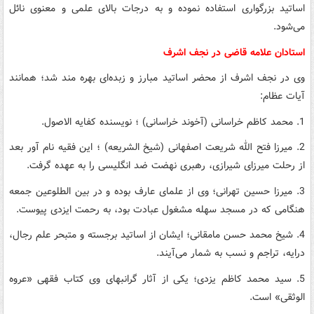
اساتید بزرگواری استفاده نموده و به درجات بالای علمی و معنوی نائل
می‌شود.
استادان علامه قاضی در نجف اشرف
وی در نجف اشرف از محضر اساتید مبارز و زبده‌ای بهره مند شد؛ همانند
آیات عظام:
1. محمد کاظم خراسانی (آخوند خراسانی) ؛ نویسنده کفایه الاصول.
2. میرزا فتح الله شریعت اصفهانی (شیخ الشریعه) ؛ این فقیه نام آور بعد
از رحلت میرزای شیرازی، رهبری نهضت ضد انگلیسی را به عهده گرفت.
3. میرزا حسین تهرانی؛ وی از علمای عارف بوده و در بین الطلوعین جمعه
هنگامی که در مسجد سهله مشغول عبادت بود، به رحمت ایزدی پیوست.
4. شیخ محمد حسن مامقانی؛ ایشان از اساتید برجسته و متبحر علم رجال،
درایه، تراجم و نسب به شمار می‌آیند.
5. سید محمد کاظم یزدی؛ یکی از آثار گرانبهای وی کتاب فقهی «عروه
الوثقی» است.