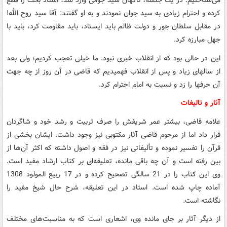
می‌شناختیم. در یک جلسه، ناگهان سید جوانی وارد شد، استاد بحث را قطع
کرده و احترام زیادی به سید جوان نمودند و به او گفتند: آقا سید روح الله!
در مقابل سلطان جور و دولت ظالم باید ایستاد، باید مقاومت کرد، باید با
جهل مبارزه کرد.
این در حالی بود که از انقلاب خبری نبود. ما خیلی تعجب کردیم؛ ولی بعد
از سالهای زیاد و پس از انقلاب فهمیدیم که قاضی در آن روز از چه جهت
آن حرفها را زد و نسبت به امام احترام کرد.
آثار و تالیفات
علامه قاضی، بیشتر عمر شریفش را صرف تربیت و رشد خود و شاگردان
قرار داد اما از مرحوم قاضی آثار مکتوبی نیز وجود داشت. ایشان بخشی از
قرآن را تفسیر نموده و تألیفاتی نیز در فقه و اصول داشته که اکثر آن‌ها از
بین رفته است و آن چه باقی مانده، تعلیقه‌ای بر کتاب ارشاد مفید است.
وی این کتاب را در 21 سالگی تصحیح کرده و در 17 ربیع المولود 1308
آماده چاپ شده است. استاد در این تعلیقه، شرح حال شیخ مفید را
نگاشته است.
از دیگر آثار بر جای مانده وی، اشعاری است که به مناسبت‌های مختلف