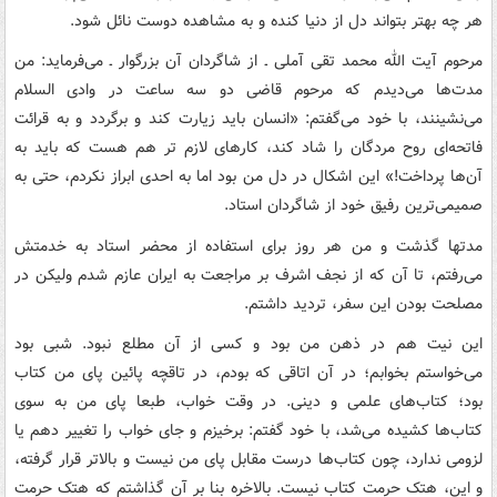
هر چه بهتر بتواند دل از دنیا کنده و به مشاهده دوست نائل شود.
مرحوم آیت الله محمد تقی آملی ـ از شاگردان آن بزرگوار ـ می‌فرماید: من
مدت‌ها می‌دیدم که مرحوم قاضی دو سه ساعت در وادی السلام
می‌نشینند، با خود می‌گفتم: «انسان باید زیارت کند و برگردد و به قرائت
فاتحه‌ای روح مردگان را شاد کند، کارهای لازم تر هم هست که باید به
آن‌ها پرداخت!» این اشکال در دل من بود اما به احدی ابراز نکردم، حتی به
صمیمی‌ترین رفیق خود از شاگردان استاد.
مدتها گذشت و من هر روز برای استفاده از محضر استاد به خدمتش
می‌رفتم، تا آن که از نجف اشرف بر مراجعت به ایران عازم شدم ولیکن در
مصلحت بودن این سفر، تردید داشتم.
این نیت هم در ذهن من بود و کسی از آن مطلع نبود. شبی بود
می‌خواستم بخوابم؛ در آن اتاقی که بودم، در تاقچه پائین پای من کتاب
بود؛ کتاب‌های علمی و دینی. در وقت خواب، طبعا پای من به سوی
کتاب‌ها کشیده می‌شد، با خود گفتم: برخیزم و جای خواب را تغییر دهم یا
لزومی ندارد، چون کتاب‌ها درست مقابل پای من نیست و بالاتر قرار گرفته،
و این، هتک حرمت کتاب نیست. بالاخره بنا بر آن گذاشتم که هتک حرمت