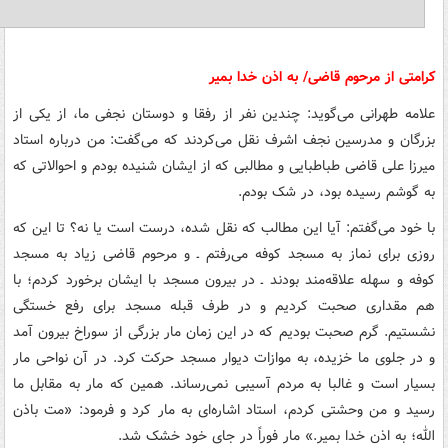
کرامتی از مرحوم قاضی/ به اذن خدا بمیر
علامه طهرانی می‌گوید: چندین نفر از رفقا و دوستان نجفی ما، از یکی از
بزرگان و مدرسین نجف اشرف نقل می‌کردند که می‌گفت: من درباره استاد
میرزا علی قاضی طباطبایی و مطالبی که از ایشان شنیده بودم و احوالاتی که
به گوشم رسیده بود، در شک بودم.
با خود می‌گفتم: آیا این مطالب که نقل شده، درست است یا نه؟ تا این که
روزی برای نماز به مسجد کوفه می‌رفتم ـ و مرحوم قاضی زیاد به مسجد
کوفه و سهله علاقه‌مند بودند ـ در بیرون مسجد با ایشان برخورد کردم؛ با
هم مقداری صحبت کردیم و در طرف قبله مسجد برای رفع خستگی
نشستیم. گرم صحبت بودیم که در این زمان مار بزرگی از سوراخ بیرون آمد
و در جلوی ما خزیده، به موازات دیوار مسجد حرکت کرد. در آن نواحی مار
بسیار است و غالبا به مردم آسیبی نمی‌رساند. همین که مار به مقابل ما
رسید و من وحشتی کردم، استاد اشاره‌ای به مار کرد و فرمود: «مت باذن
الله؛ به اذن خدا بمیر.­» مار فوراً در جای خود خشک شد.