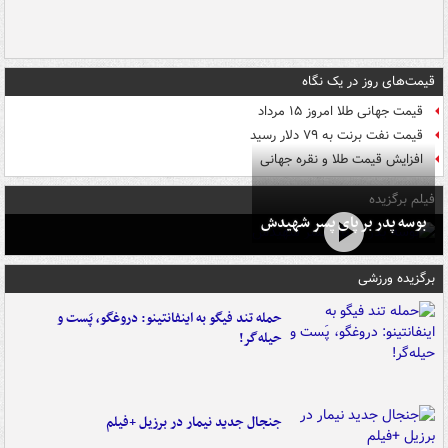
قیمت‌های روز در یک نگاه
قیمت جهانی طلا امروز ۱۵ مرداد
قیمت نفت برنت به ۷۹ دلار رسید
افزایش قیمت طلا و نقره جهانی
فیلم برگزیده
بوسه‌ پدر بر پای پسر شهیدش
برگزیده ورزشی
حمله تند فیگو به اینفانتینو: دروغگو، پَست‌ و
حیله‌گر!
جنجال جدید نیمار در برزیل +فیلم