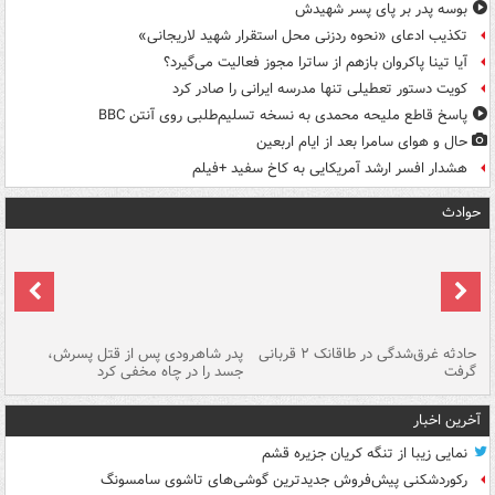
بوسه‌ پدر بر پای پسر شهیدش
تکذیب ادعای «نحوه ردزنی محل استقرار شهید لاریجانی»
آیا تینا پاکروان بازهم از ساترا مجوز فعالیت می‌گیرد؟
کویت دستور تعطیلی تنها مدرسه ایرانی را صادر کرد
پاسخ قاطع ملیحه محمدی به نسخه تسلیم‌طلبی روی آنتن BBC
حال و هوای سامرا بعد از ایام اربعین
هشدار افسر ارشد آمریکایی به کاخ سفید +فیلم
حوادث
شته
حادثه غرق‌شدگی در طاقانک ۲ قربانی
پدر شاهرودی پس از قتل پسرش،
دس
گرفت
جسد را در چاه مخفی کرد
آخرین اخبار
نمایی زیبا از تنگه کریان جزیره قشم
رکوردشکنی پیش‌فروش جدیدترین گوشی‌های تاشوی سامسونگ