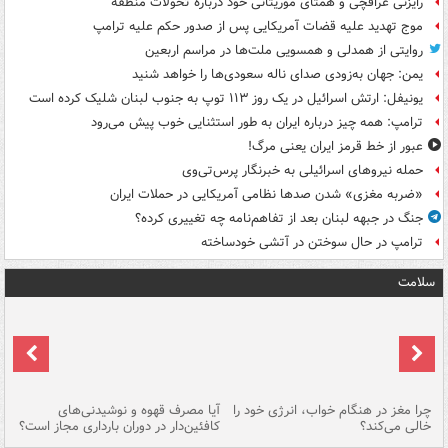
رایزنی عراقچی و همتای موریتانی خود درباره تحولات منطقه
موج تهدید علیه قضات آمریکایی پس از صدور حکم علیه ترامپ
روایتی از همدلی و همسویی ملت‌ها در مراسم اربعین
یمن: جهان به‌زودی صدای ناله سعودی‌ها را خواهد شنید
یونیفل: ارتش اسرائیل در یک روز ۱۱۳ توپ به جنوب لبنان شلیک کرده است
ترامپ: همه چیز درباره ایران به طور استثنایی خوب پیش می‌رود
عبور از خط قرمز ایران یعنی مرگ!
حمله نیروهای اسرائیلی به خبرنگار پرس‌تی‌وی
«ضربه مغزی» شدن صدها نظامی آمریکایی در حملات ایران
جنگ در جبهه لبنان بعد از تفاهم‌نامه چه تغییری کرده؟
ترامپ در حال سوختن در آتشی خودساخته
سلامت
ت
چرا مغز در هنگام خواب، انرژی خود را
آیا مصرف قهوه و نوشیدنی‌های
چر
خالی می‌کند؟
کافئین‌دار در دوران بارداری مجاز است؟
می