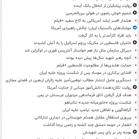
روایت پزشکیان از انحلال بانک آینده
شمیم خوش رضوی در هوای بین‌الحرمین
هشدار افسر ارشد آمریکایی به کاخ سفید +فیلم
موشک‌های بالستیک ایران؛ چالش راهبردی آمریکا
باید افراد کارآمدتر را به کار گرفت
حامیان فلسطین در مکزیک پرچم اسرائیل را به آتش کشیدند
دبیرکل سازمان ملل باز هم خواستار آتش‌بس فوری در اوکراین شد
آنچه رهبر شهید سال‌ها پیش دیده بودند
حمایت هلندی‌ها از مظلومیت فلسطین +فیلم
افشای برکناری در موساد پس از شکست پروژه علیه ایران
دستگیری عامل انتشار مطالب توهین‌آمیز علیه زائران اربعین در فضای مجازی
روایت تکان‌دهنده دانش‌آموز مینابی از جنایت آمریکا
هدف قرار گرفتن اتاق‌ فرماندهی مزدوران عربستان در یمن
شکست پروژه «خاورمیانه جدید» نتانیاهو
گزافه‌گویی و لفاظی جدید ترامپ علیه ایران
پیروزی استقلال مقابل همنام خوزستانی در دیداری تدارکاتی
انفجار در حومه دمشق چند کشته و زخمی برجا گذاشت
بوسه‌ پدر بر پای پسر شهیدش