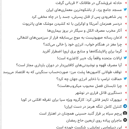
حادثه غرق‌شدگی در طاقانک ۲ قربانی گرفت
مسجد جامع یزد، از باشکوه‌ترین معماری‌های ایران
پدر شاهرودی پس از قتل پسرش، جسد را در چاه مخفی کرد
دردسر همزمان آمریکا و اوکراین با ته کشیدن موشک های پاتریوت
آثار مخرب مصرف الکل و سیگار در بروز بیماری‌ها
اذعان رسانه صهیونیست به موج بی‌سابقه فرار از سرزمین‌های اشغالی
چرا مغز در هنگام خواب، انرژی خود را خالی می‌کند؟
گرما برای پالایشگاه‌ها و منابع برق اروپا اضطرار آفرید
ایالات متحده واقعاً یک «ببر کاغذی» است!
آیا مصرف قهوه و نوشیدنی‌های کافئین‌دار در دوران بارداری مجاز است؟
توقف طولانی کامیون‌ها پشت مرز؛ صورت‌حساب سنگینی که به اقتصاد می‌رسد
حماقت ترامپ با ذخایر انرژی جهان چه کرد؟
چرا تابستان فصل محبوب میکروب‌هاست؟
دستگیری قاتل فراری در نوشهر
نیویورک تایمز فاش کرد: کارگروه ویژه سیا برای تفرقه افکنی در کوبا
کنترل کامل تنگه هرمز در دست ایران!
پرچم سیاه بر فراز گنبد حسینی همچنان در اهتزاز است
ماجرای پیاده روی اربعین حاج رمضان
این دیپلماسی نمایشی، شکست خورده است