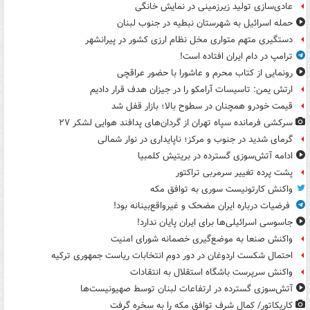
عادی‌سازی تولید زیرزمینی در نمایش خانگی
حمله اسرائیل به شهرستان نبطیه در جنوب لبنان
دستگیری متهم متواری مخل نظام ارزی کشور در پیرانشهر
ترامپ در دام ایران افتاده است!
رونمایی از کتاب محرم و عاشورا با حضور عراقچی
ارتش یمن: تاسیسات آرامکو را در جیزان هدف قرار دادیم
قیمت خودرو همچنان در سطوح بالا؛ بازار قفل شد
سرکشی فرمانده سپاه تهران از گردان‌های پدافند هوایی لشکر ۲۷
گرمای شدید در جنوب و مرکز؛ ناپایداری در نوار شمالی
ادامه آتش‌سوزی گسترده در بریتیش کلمبیا
پشت پرده تغییر سرمربی تراکتور
واکنش کارتونیست سوری به توافق مکه
فرضیات درباره ایران مضحک و غیرواقع‌بینانه بود!
جاسوسی اسرائیلی‌ها برای ایران پایان ندارد!
واکنش صنعا به موضع‌گیری خصمانه شورای امنیت
احتمال شکست اردوغان در دور دوم انتخابات ریاست جمهوری ترکیه
واکنش سرپرست باشگاه استقلال به انتقادات
آتش‌سوزی گسترده در ارتفاعات لبنان توسط صهیونیست‌ها
کاریکاتور/ کمال شرف توافق مکه را به سخره گرفت