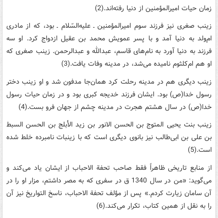
زمان حیات امیرالمؤمنین از دنیا رفته‌اند.(2)
زینب صغری نیز فرزند سوم امیرالمؤمنین ـ علیه‌السّلام ـ بود، که از مادری
ام‌ولد به دنیا آمد و با پسر عمویش محمد بن عقیل ازدواج کرد. او سه
فرزند به دنیا آورد به نام‌های قاسم، عبدالله و عبدالرحمن. زینب صغری که
او هم ام‌کلثوم نامیده می‌شد، در مدینه وفات یافت.(3)
زینب دیگری هم در مدینه رحلت کرد همان‌جا مدفون شد و او زینب دختر
رسول خدا(ص) بود. ایشان فرزند خدیجه کبری بود و در زمان حیات رسول
خدا(ص) در سال هشتم هجرت در مدینه چشم از جهان فرو بست.(4)
زینب بنت یحیی المتوج بن الحسن الانور بن زید الأبلج بن الحسن السبط
بن علی بن ابی‌طالب نیز بانوی دیگری است که با زینبات نامبرده خلط شده
است.(5)
از منابع تاریخی ظاهراً فقط صاحب تحفة الاحباب از ایشان یاد می‌کند و
می‌گوید: «من در سال 1340 ق در سفری که به مصر داشتم،‌ مزار او را در
آن سامان زیارت کردم.» پس از مؤلف تحفة الاحباب، ناسخ التواریخ نیز آن
را به نقل از همین کتاب، تکرار می‌کند.(6)