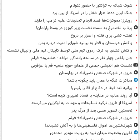
شوک شبانه به تراکتور با حضور نکونام
جنگ ایران ده‌ها هزار شغل را در آمریکا از بین برد
رویترز: دموکرات‌ها قصد انجام تحقیقات علیه ترامپ را دارند
پرتاب تخم‌مرغ به سمت نخست‌وزیر کوزوو در وسط پارلمان!
نقشه کشی برای فتنه و اصرار بر دروغ
واکنش عربستان و قطر به بیانیه شورای امنیت درباره یمن
واکنش کشفیا به ترک اردوی تیم ملی توسط کاپیتان تیم ملی والیبال نشسته
جان باختن چهار نفر در سانحه رانندگی مراغه - هشترود+ فیلم
نشست هم اندیشی جمعی از علمای حوزه علمیه قم با عراقچی
حریق در شهرک صنعتی نصیرآباد در بهارستان
مذاکرات تنگه با عمان باید چگونه باشد؟
بیانیه تند فیفا در دفاع از آقای رئیس!
آیا روند عدلیه در مقابله با فساد تغییری کرده است؟
آمریکا از طریق ترکیه تسلیحات و مهمات به اوکراین می‌فرستد
نخستین تصویر مسی بعد از مرگ پدر
حریق در شهرک صنعتی نصیرآباد+ فیلم
شهرک‌نشین‌ها اموال فلسطینی‌ها را به آتش کشیدند!
آخرین وضعیت میدان نبرد به روایت مهدی محمدی