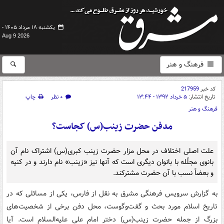
یکشنبه ۱۸ مرداد ۱۴۰۵ -
Aug 9 2026
فرهنگ و هنر
کد خبر
217959
تاریخ انتشار:
۵ خرداد ۱۳۹۲ - ۱۳:۴۴
۰ نظر
چاپ
فرهنگ و هنر
مدفن حضرت زینب(س) کجاست؟
علت اصلی اختلاف در محل مزار حضرت زینب کبری(س) اشتراک نام آن
بانوی مجلّله با بانوان دیگری است که آنها نیز «زینب» نام دارند و در کنیه
و بعضاً نسب با آن حضرت مشترکند.
به گزارش سرویس فرهنگی مشرق به نقل از فارس، یکی از مسائلی که در
تاریخ اسلام مورد بحث و گفت‌وگوست، محل دفن برخی از شخصیت‌های
بزرگ از جمله حضرت زینب(س) دختر امام علی علیه‌السلام است. آیا