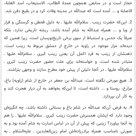
حجاز است و در منابعی همچون عمدة الطالب، الاستیعاب، اسد الغابة،
الاصابة و ... آمده است که عبدالله در مدینه وفات کرد و در بقیع دفن شد.
2. این‌که حضرت زینب ـ سلام‌الله علیها ـ به دلیل قحطی و گرسنگی و فرار
از وبا و ... همراه عبدالله به شام آمده باشد، ریشه تاریخی ندارد، بلکه
صرفاً یک حدس و استنباط از سوی برخی تاریخ‌نویسان است. زیرا همین که
دیده‌اند مزار موجود در راویه در خارج از دمشق مربوط به زینب است،
ذهنشان از زینب به فرد اکمل آن یعنی زینب کبری ـ سلام‌الله علیها ـ
متبادر شده است، و خواسته‌اند برای علت حضور حضرت زینب کبری ـ
سلام‌الله علیها ـ در آنجا دلیلی از پیش خود مطرح سازند و وجهی بتراشند.
3. هیچ مورخی نگفته است، عبدالله بن جعفر در خارج از شام (راویه) باغ،
مزارع، روستا و ... داشته است، تا این‌که بخواهد به آن دیار هجرت کند و
به کار آن بپردازد.
4. به فرض آن‌که عبدالله در شام باغ و بستانی داشته باشد، چه انگیزه‌ای
وجود دارد که ایشان همسرش حضرت زینب کبری ـ سلام‌الله علیها ـ را هم
به آنجا بیاورد؟ زینبی که پیش از آن در لباس اسارت به شام آمده بود و به
صورتی نامناسب همراه برادرزاده‌اش امام زین‌العابدین ـ علیه‌السّلام ـ به