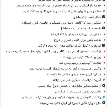
خدمه ناو لینکلن: پس از ۸ ماه حضور در دریا خسته و درمانده‌ شدیم
هشدار دبیر شورای عالی امنیت ملی به امریکا درباره تنگه هرمز
شکار تمساح در مالزی
تشکیل تیم کارآگاهان زبده برای دستگیری عاملان قتل رجب‌زاده
طبیعت بکر جاده اسالم به خلخال
مجتبی جباری تیم جدیدش را انتخاب کرد
نقشه کشی برای فتنه و اصرار بر دروغ
کاریکاتور/ کمال شرف توافق مکه را به سخره گرفت
توضیحات معاون امنیتی و انتظامی وزیر کشور درباره قتل حمیدرضا رجب زاده
رویای اف-۳۵ ترکیه در بن‌بست
هافبک آلومینیوم پرسپولیسی شد
واکنش عربستان و قطر به بیانیه شورای امنیت درباره یمن
فیدان: ایران هدف پیمان دفاعی مکه نیست
آمریکا نتوانست؛ دیگران هم نمی توانند
از مظلوم‌نمایی براندازها تا افشای دروغ مراد ویسی
نخستین تصویر مسی بعد از مرگ پدر
واکنش کنایه‌آمیز به عضویت ترکیه در پیمان مشترک با عربستان
جان دوباره نگین فیروزه ای ایران «دریاچه ارومیه»