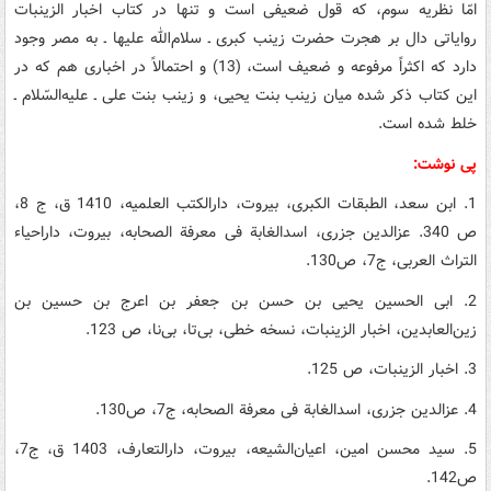
امّا نظریه سوم، که قول ضعیفی است و تنها در کتاب اخبار الزینبات
روایاتی دال بر هجرت حضرت زینب کبری ـ سلام‌الله علیها ـ به مصر وجود
دارد که اکثراً مرفوعه و ضعیف است، (13) و احتمالاً در اخباری هم که در
این کتاب ذکر شده میان زینب بنت یحیی، و زینب بنت علی ـ علیه‌السّلام ـ
خلط شده است.
پی نوشت:
1. ابن سعد، الطبقات الکبری، بیروت، دارالکتب العلمیه، 1410 ق، ج 8،
ص 340. عزالدین جزری، اسدالغابة فی معرفة الصحابه، بیروت، داراحیاء
التراث العربی، ج7، ص130.
2. ابی الحسین یحیی بن حسن بن جعفر بن اعرج بن حسین بن
زین‌العابدین، اخبار الزینبات، نسخه خطی، بی‌تا، بی‌نا، ص 123.
3. اخبار الزینبات، ص 125.
4. عزالدین جزری، اسدالغابة فی معرفة الصحابه، ج7، ص130.
5. سید محسن امین، اعیان‌الشیعه، بیروت، دارالتعارف، 1403 ق، ج7،
ص142.