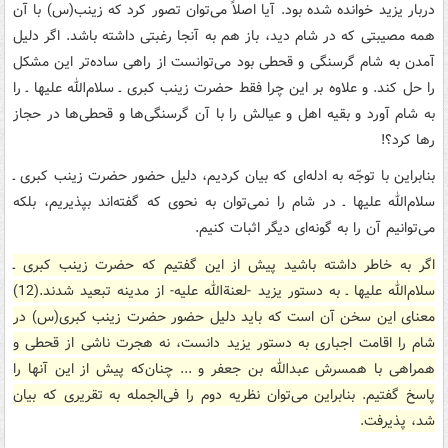
دربار یزید خوانده شده بود. آیا اصلاً‌ می‌توان تصور کرد که زینب(س) با آن
همه مصیبتی که در شام دید، باز هم به آنجا رغبتی داشته باشد. اگر دلیل
آمدن به شام گرسنگی و قحطی بود می‌توانست از راهی‌ ساده‌تر این مشکل
را حل کند. و علاوه بر این چرا فقط حضرت زینب کبری ـ سلام‌الله علیها ـ را
به شام آورد و بقیه اهل و عیالش را با آن گرسنگی‌ها و قحطی‌ها در حجاز
رها کرد؟!
بنابراین با توجّه به ادله‌ای که بیان کردیم، دلیل حضور حضرت زینب کبری ـ
سلام‌الله علیها ـ در شام را نمی‌توان به نحوی که گفته‌اند بپذیریم، بلکه
می‌توانیم آن را به گونه‌ای دیگر اثبات کنیم.
اگر به خاطر داشته باشید پیش از این گفتیم که حضرت زینب کبری ـ
سلام‌الله علیها ـ به دستور یزید -لعنةالله علیه- از مدینه تبعید شدند.(12)
معنای این سخن آن است که باید دلیل حضور حضرت زینب کبری(س) در
شام را اقامت اجباری به دستور یزید دانست، نه هجرت ناشی از قحطی و
همراهی با همسرش عبدالله بن جعفر و ... چنان‌که پیش از این آنها را
پاسخ گفتیم. بنابراین می‌توان نظریه دوم را فی‌الجمله به تقریری که بیان
شد، پذیرفت.