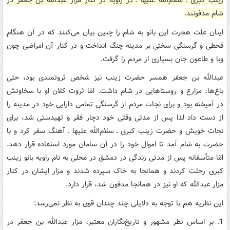
زینب کبری ـ سلام‌الله علیها ـ در راویه در کنار مزار عبدالله بن جعفر در
شام مدفونند.
اینان علت هجرت این بانو به شام را چنین بیان می‌کنند که در آن هنگام
قحطی و گرسنگی سختی بر مدینه چنگ انداخت و در کنار آن امراضی چون
وبا و طاعون جان بسیاری از مردم را گرفت.
عبدالله بن جعفر همسر حضرت زینب نیز شخص ثروتمندی بود، حتی
باغ‌ها، مزارع و روستاهایی در شام داشت. امّا ثروت‌ کلان او با سخاوتش
در آمیخته بود و برای نجات مردم از گرسنگی تمامی دارایی خود در مدینه را
از دست داد لذا پس از مدتی وقتی خود دچار فقر و تهیدستی شد، برای
نجات خویش و حضرت زینب کبری ـ سلام‌الله علیها ـ آهنگ سفر کرد و با
حضرت به شام آمد تا اموال خود را در آن سامان مورد استفاده قرار دهد.
امّا متأسفانه پس از مدتی زندگی در دمشق در محلی به نام راویه بانو زینب
کبری رحلت کردند و همانجا به خاک سپرده شدند و مزار ایشان در کنار
مزار عبدالله که او نیز در همانجا مدفون شد، قرار دارد.
این نظریه هم با توجه به دلایلی چند چندان قوی به نظر نمی‌رسد:
1. بر اساس نظر مشهور و تاریخ‌نگاران معتبر، مزار عبدالله بن جعفر در