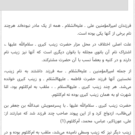
فرزندان امیرالمؤمنین علی ـ علیه‌‌السّلام ـ همه از یک مادر نبوده‌اند هرچند
نام برخی از آنها یکی بوده است.
علت اصلی اختلاف در محل مزار حضرت زینب کبری ـ سلام‌الله علیها ـ،
اشتراک نام آن بانوی مجلله با بانوان دیگری است که آنها نیز زینب نام
دارند و در کنیه و بعضاً نسب با آن حضرت مشترکند.
از جمله امیرالمؤمنین ـ علیه‌السّلام ـ سه فرزند داشتند به نام زینب،
نخستین آنها فرزند حضرت فاطمه ـ علیها‌السّلام ـ و زینب کبری خوانده
می‌شد. هر چند زینب کبری ـ علیهاالسلام ـ ، ملقب به ام‌کلثوم بود، امّا
شهرت او به همان زینب کبری بوده نه ام‌کلثوم.
حضرت زینب کبری ـ سلام‌الله علیها ـ با پسرعمویش عبدالله بن جعفر بن
ابی‌طالب، ازدواج کرد و از این پیوند صاحب چند فرزند شد که عبارتند از:
علی، عون‌اکبر، عباس، محمد، أم‌کلثوم.(1)
زینب دیگر نیز که زینب وسطی نامیده می‌شد، ملقب به ام‌کلثوم بوده و در