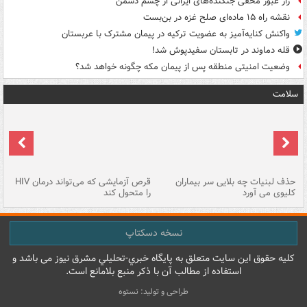
راز عبور مخفی جنگنده‌های ایرانی از چشم دشمن
نقشه راه ۱۵ ماده‌ای صلح غزه در بن‌بست
واکنش کنایه‌آمیز به عضویت ترکیه در پیمان مشترک با عربستان
قله دماوند در تابستان سفیدپوش شد!
وضعیت امنیتی منطقه پس از پیمان مکه چگونه خواهد شد؟
سلامت
حذف لبنیات چه بلایی سر بیماران
قرص آزمایشی که می‌تواند درمان HIV
عل
کلیوی می آورد
را متحول کند
قل
نسخه دسکتاپ
کليه حقوق اين سايت متعلق به پایگاه خبري-تحليلي مشرق نيوز می باشد و
استفاده از مطالب آن با ذکر منبع بلامانع است.
طراحی و تولید: نستوه