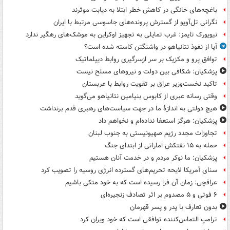
باغچه‌های خانگی در کاهش خطر ابتلا به دیابت موثرند
نگرانی تل‌آویو از گسترش پرونده‌های جاسوسی مرتبط با ایران
نیویورک تایمز: غرب تمایلی به تجهیز اوکراین به موشک‌های رهگیر ندارد
آیا از نفوذ نتانیاهو در واشنگتن کاسته شده است؟
توافق پرو و مکزیک بر سر ازسرگیری روابط دیپلماتیک
پزشکیان: شکافی بین دولت و نیروهای مسلح نیست
تاکید نخست‌وزیر عراق بر تقویت روابط با عربستان
وقتی رسانه عبری از کابوس بنیامین نتانیاهو می‌گوید
هیچ دولتی به اندازۀ ما در جهت سیاست‌های رهبری قدم برنداشت
پزشکیان: هرگز استعفا نداده‌ام و نخواهم داد
تجاوزات مجدد رژیم صهیونیستی به جنوب لبنان
حمله به ۱۵ نفتکش‌ اماراتی از ابتدای جنگ
پزشکیان: ما نوکر مردم و در خدمت آنان هستیم
سنای آمریکا لایحه تحریم‌های گسترده انرژی روسیه را تصویب کرد
عراقچی: زمان آن فرا رسیده است که به خود متکی باشیم
۶ فوتی و ۵ مصدوم بر اثر تصادف زنجیره‌ای
بدون تعارف با پدر و پسر قهرمان
ترامپ التماس‌کننده توافقی است که خود ویران کرد