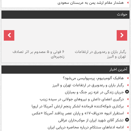
هشدار مقام ارشد یمن به عربستان سعودی
حوادث
رگبار باران و رعدوبرق در ارتفاعات
۶ فوتی و ۵ مصدوم بر اثر تصادف
گر
تهران و البرز
زنجیره‌ای
قط
آخرین اخبار
هافبک آلومینیوم، پرسپولیسی می‌شود؟
رگبار باران و رعدوبرق در ارتفاعات تهران و البرز
جریان زندگی در غزه زیر جنگ و بمباران
درگیری اعضای داعش و نیروهای جولانی در سیده زینب
برکناری شوکه‌کننده فرمانده لشکر پنجم ارتش آمریکا در اروپا
استقرار انبوه «دی‌اف‑۱۷» و پایان عصر پدافند آمریکا +عکس
تشکر آقای شهید ایران از موکب‌داران عراقی
ادامه ادعاهای سنتکام درباره محاصره دریایی ایران