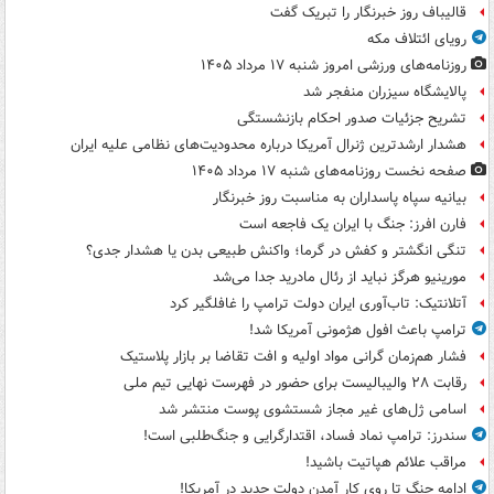
قالیباف روز خبرنگار را تبریک گفت
رویای ائتلاف مکه
روزنامه‌های ورزشی امروز ‌شنبه ۱۷ مرداد ۱۴۰۵
پالایشگاه سیزران منفجر شد
تشریح جزئیات صدور احکام بازنشستگی
هشدار ارشدترین ژنرال آمریکا درباره محدودیت‌های نظامی علیه ایران
صفحه نخست روزنامه‌های شنبه ۱۷ مرداد ۱۴۰۵
بیانیه سپاه پاسداران به مناسبت روز خبرنگار
فارن افرز: جنگ با ایران یک فاجعه است
تنگی انگشتر و کفش در گرما؛ واکنش طبیعی بدن یا هشدار جدی؟
مورینیو هرگز نباید از رئال مادرید جدا می‌شد
آتلانتیک: تاب‌آوری ایران دولت ترامپ را غافلگیر کرد
ترامپ باعث افول هژمونی آمریکا شد!
فشار هم‌زمان گرانی مواد اولیه و افت تقاضا بر بازار پلاستیک
رقابت ۲۸ والیبالیست برای حضور در فهرست نهایی تیم ملی
اسامی ژل‌های غیر مجاز شستشوی پوست منتشر شد
سندرز: ترامپ نماد فساد، اقتدارگرایی و جنگ‌طلبی است!
مراقب علائم هپاتیت باشید!
ادامه جنگ تا روی کار آمدن دولت جدید در آمریکا!