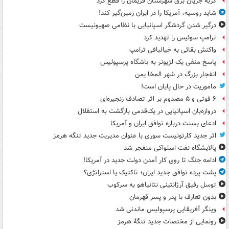
گربه جریان برق شهرستان فریمان را قطع کرد
شاید روسیه، آمریکا را در ایران زمین‌گیر کند!
درگیر شدن گردشگر اسپانیایی با نظامی صهیونیست
ترامپ سوئیس را تهدید کرد
واکنش بقائی به خیالبافی ترامپ
پاسخ منفی یک لژیونر به باشگاه پرسپولیس
انفجار بزرگ در شهر المخا یمن
ماموریت در حال پایان است!
۶ فوتی و ۵ مصدوم بر اثر تصادف زنجیره‌ای
دروازه‌بان اسپانیایی در یک‌قدمی بازگشت به استقلال
ادعای بسنت درباره توافق ایران و آمریکا
اثر جدید کارتونیست سوری با عنوان مدیریت جدید تنگه هرمز
پالایشگاه نفت اسلواکی منفجر شد
ادامه جنگ تا روی کار آمدن دولت جدید در آمریکا!
پشت پرده توافق جدید ایران؛ تاکتیک یا استراتژی؟
توسل رفیق آرژانتینی نتانیاهو به سرکوب
بدون تعارف با پدر و پسر قهرمان
وینگر آفریقایی پرسپولیس ماندنی شد
رونمایی از مختصات جدید تنگۀ هرمز