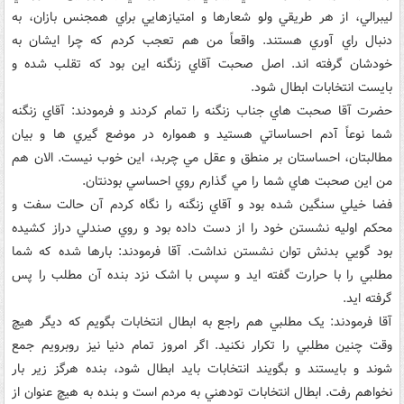
ليبرالي، از هر طريقي ولو شعارها و امتيازهايي براي همجنس بازان، به
دنبال راي آوري هستند. واقعاً من هم تعجب کردم که چرا ايشان به
خودشان گرفته اند. اصل صحبت آقاي زنگنه اين بود که تقلب شده و
بايست انتخابات ابطال شود.
حضرت آقا صحبت هاي جناب زنگنه را تمام کردند و فرمودند: آقاي زنگنه
شما نوعاً آدم احساساتي هستيد و همواره در موضع گيري ها و بيان
مطالبتان، احساستان بر منطق و عقل مي چربد، اين خوب نيست. الان هم
من اين صحبت هاي شما را مي گذارم روي احساسي بودنتان.
فضا خيلي سنگين شده بود و آقاي زنگنه را نگاه کردم آن حالت سفت و
محکم اوليه نشستن خود را از دست داده بود و روي صندلي دراز کشيده
بود گويي بدنش توان نشستن نداشت. آقا فرمودند: بارها شده که شما
مطلبي را با حرارت گفته ايد و سپس با اشک نزد بنده آن مطلب را پس
گرفته ايد.
آقا فرمودند: يک مطلبي هم راجع به ابطال انتخابات بگويم که ديگر هيچ
وقت چنين مطلبي را تکرار نکنيد. اگر امروز تمام دنيا نيز روبرويم جمع
شوند و بايستند و بگويند انتخابات بايد ابطال شود، بنده هرگز زير بار
نخواهم رفت. ابطال انتخابات تودهني به مردم است و بنده به هيچ عنوان از