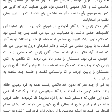
احمدي نژاد طوري عرصه را طراحي نمود که راي به موسوي معادل راي به
هاشمي شد و افکار عمومي را احمدي نژاد طوري هدايت کرد که گويي هر
کس به موسوي رأي بدهد، انگار به هاشمي راي داده است و ... اين يعني
تقلب در انتخابات.
آقاي دکتر زارعي که با آقاي آخوندي در شوراي نگهبان به عنوان نمايندگان
کانديداها حضور داشت، با عصبانيت زير لب مي گفت پس چه کسي بود
که دائم بدون اينکه نتيجه اي معلوم شده باشد از همان لحظات اوليه آغاز
انتخابات با بيرون تماس مي گرفت و دائم آمارهاي دروغ به بيرون مي داد
که تعداد آراء فلان مقدار شده است. آقاي زارعي که حسابي از دست
آخوندي شاکي بود، دستشان را مدام بالا مي بردند. آقا نگاهي به آقاي
زارعي کردند و فرمودند که ديگر خسته شده اند. تا چنين گفتند آقاي زارعي
دستشان را پايين آوردند و آقا والسلامي گفتند و جلسه چند ساعته به
پايان رسيد.
به غير از چند نفر که بدون خداحافظي رفتند، همه به گرد رهبري حلقه
زدند. خانم کروبي جلو آمدند و با آقا احوالپرسي کردند و گفتند: آقا نمي
شود اين هايي که دستگير شده اند را آزاد نماييد؟ آقا فرمودند: خانم کروبي
بنده در اين فيلم هاي تبليغاتي آقاي کروبي مي ديدم که ايشان مدام
افتخار مي کنند به اينکه مجرمين را از زندان آزاد کرده اند. (اشاره به ژست