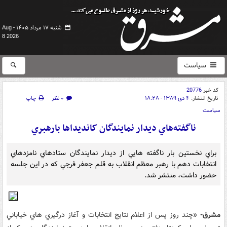
شنبه ۱۷ مرداد ۱۴۰۵ -
Aug
8 2026
سیاست
کد خبر
20776
تاریخ انتشار:
۴ دی ۱۳۸۹ - ۱۸:۲۸
۰ نظر
چاپ
سیاست
ناگفته‌هاي ديدار نمايندگان کانديداها بارهبري
براي نخستين بار ناگفته هايي از ديدار نمايندگان ستادهاي نامزدهاي
انتخابات دهم با رهبر معظم انقلاب به قلم جعفر فرجي که در اين جلسه
حضور داشت، منتشر شد.
مشرق-
«چند روز پس از اعلام نتايج انتخابات و آغاز درگيري هاي خياباني