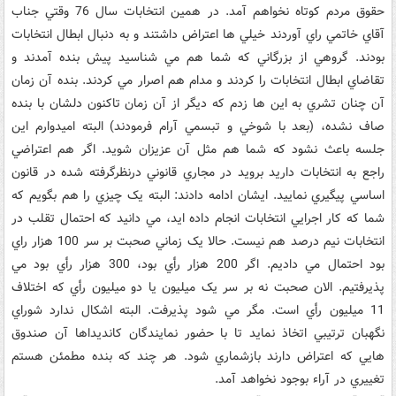
حقوق مردم کوتاه نخواهم آمد. در همين انتخابات سال 76 وقتي جناب
آقاي خاتمي راي آوردند خيلي ها اعتراض داشتند و به دنبال ابطال انتخابات
بودند. گروهي از بزرگاني که شما هم مي شناسيد پيش بنده آمدند و
تقاضاي ابطال انتخابات را کردند و مدام هم اصرار مي کردند. بنده آن زمان
آن چنان تشري به اين ها زدم که ديگر از آن زمان تاکنون دلشان با بنده
صاف نشده، (بعد با شوخي و تبسمي آرام فرمودند) البته اميدوارم اين
جلسه باعث نشود که شما هم مثل آن عزيزان شويد. اگر هم اعتراضي
راجع به انتخابات داريد برويد در مجاري قانوني درنظرگرفته شده در قانون
اساسي پيگيري نماييد. ايشان ادامه دادند: البته يک چيزي را هم بگويم که
شما که کار اجرايي انتخابات انجام داده ايد، مي دانيد که احتمال تقلب در
انتخابات نيم درصد هم نيست. حالا يک زماني صحبت بر سر 100 هزار راي
بود احتمال مي داديم. اگر 200 هزار رأي بود، 300 هزار رأي بود مي
پذيرفتيم. الان صحبت نه بر سر يک ميليون يا دو ميليون رأي که اختلاف
11 ميليون رأي است. مگر مي شود پذيرفت. البته اشکال ندارد شوراي
نگهبان ترتيبي اتخاذ نمايد تا با حضور نمايندگان کانديداها آن صندوق
هايي که اعتراض دارند بازشماري شود. هر چند که بنده مطمئن هستم
تغييري در آراء بوجود نخواهد آمد.