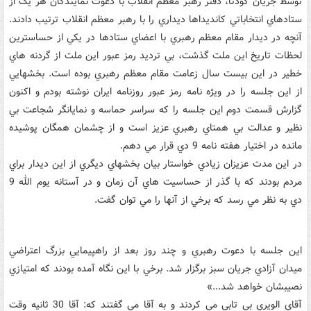
توسط جريان کودتا، دفتر رهبر معظم انقلاب با دعوت نمايندگان هر يک از
ستادهاي انتخاباتي کانديداها ديداري را با رهبر معظم انقلاب ترتيب دادند.
آنچه در ديدار مقام معظم رهبري با اعضاي ستادها در يکي از حساسترين
لحظات تاريخ اين ملت گذشت، بي ترديد رمز عبور اين ملت از گردنه هاي
خطير در اين بيست سال زعامت مقام معظم رهبري بوده است. بخشهايي
از اين جلسه را در ويژه نامه رمز عبور روزنامه ايران نوشته بودم و اکنون
گزارش قسمت دوم اين جلسه را که سراسر حماسه و نمايانگر شجاعت بي
نظير و عدالت بي همتاي رهبري عزيز است و از چشمان همگان پوشيده
مانده در اختيار هفته نامه 9 دي قرار مي دهم.
در اين مدت عزيزان زيادي خواستار بيان بخشهاي ديگري از اين ديدار براي
مردم بودند که با گذر از حساسيت هاي آن زمان و در آستانه يوم الله 9
دي به نظر مي رسد که برخي از آنها را مي توان گفت.
اين جلسه با دعوت رهبري و چند روز بعد از راهپيمايي بزرگ اعتراضي
ميدان آزادي جريان سبز برگزار شد. برخي با اين نگاه آمده بودند که امتيازي
نصيبشان خواهد شد...»
آقاي الويري بي تابي مي کردند و به آقا مي گفتند که: آقا 30 ثانيه وقت