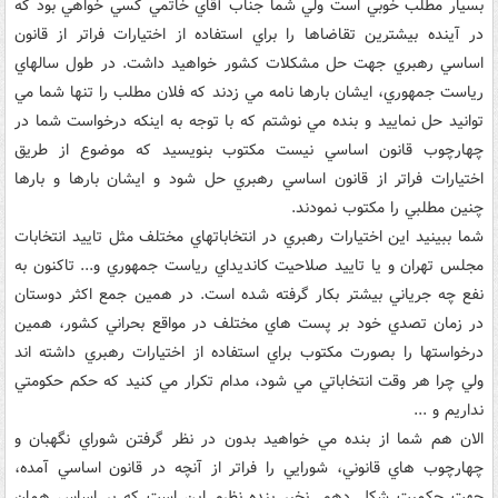
بسيار مطلب خوبي است ولي شما جناب آقاي خاتمي کسي خواهي بود که
در آينده بيشترين تقاضاها را براي استفاده از اختيارات فراتر از قانون
اساسي رهبري جهت حل مشکلات کشور خواهيد داشت. در طول سالهاي
رياست جمهوري، ايشان بارها نامه مي زدند که فلان مطلب را تنها شما مي
توانيد حل نماييد و بنده مي نوشتم که با توجه به اينکه درخواست شما در
چهارچوب قانون اساسي نيست مکتوب بنويسيد که موضوع از طريق
اختيارات فراتر از قانون اساسي رهبري حل شود و ايشان بارها و بارها
چنين مطلبي را مکتوب نمودند.
شما ببينيد اين اختيارات رهبري در انتخاباتهاي مختلف مثل تاييد انتخابات
مجلس تهران و يا تاييد صلاحيت کانديداي رياست جمهوري و... تاکنون به
نفع چه جرياني بيشتر بکار گرفته شده است. در همين جمع اکثر دوستان
در زمان تصدي خود بر پست هاي مختلف در مواقع بحراني کشور، همين
درخواستها را بصورت مکتوب براي استفاده از اختيارات رهبري داشته اند
ولي چرا هر وقت انتخاباتي مي شود، مدام تکرار مي کنيد که حکم حکومتي
نداريم و ...
الان هم شما از بنده مي خواهيد بدون در نظر گرفتن شوراي نگهبان و
چهارچوب هاي قانوني، شورايي را فراتر از آنچه در قانون اساسي آمده،
جهت حکميت شکل دهم. نخير بنده نظرم اين است که بر اساس همان