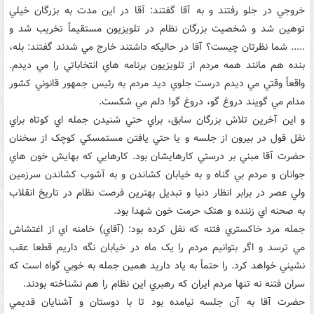
خروجي در جلو رفتند و به آقا گفتند: آقا در اين مدت به بزرگان خيلي
توهين شد و شخصيت بزرگان نظام در تلويزيون مستقيماً تخريب شد و
..... شما نظرتان چيست؟ آقا در حاليکه داشتند خارج مي شدند گفتند: بله،
بنده هم مانند همه مردم از تلويزيون برنامه هاي انتخاباتي را مي ديدم.
واقعاً وقتي مي ديدم درست جلوي ديد مردم به رئيس جمهور قانوني کشور
مدام مي گويند دروغ گو، دروغ گو! دلم مي شکست.
و اين آخرين تلاش بزرگان سابق، براي حتي شنيدن جمله اي کوتاه براي
نقل قول در بيرون از جلسه و يا حتي يافتن مستمسکي کوچک از سخنان
حضرت آقا مبني بر درستي کارهايشان بود. کارهايي که بهايش خون هاي
جوانان و مردم بي گناه و به خيابان کشاندن و به آشوب کشاندن سرزمين
ولي عصر در برابر انظار دنيا و تبديل بهترين فرصت نظام در تاريخ انقلاب
به صحنه اي زننده و هتک حرمت خون شهدا بود.
جمله مرد خاکستري فتنه که نقل کرده بود: (آقاي) خامنه اي از اغتشاش
مي ترسد و اگر بتوانيم مردم را يک ماه در خيابان نگه داريم قطعا عقب
نشيني خواهد کرد. را حتماً به ياد داريد همين جمله به خوبي گواه است که
سران فتنه نه تنها مردم ايران که رهبري اين نظام را هم نشناخته بودند.
حضرت آقا به آن جلسه نيامده بود تا با دوستان و آشنايان قديمي