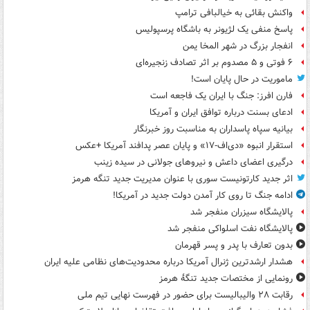
واکنش بقائی به خیالبافی ترامپ
پاسخ منفی یک لژیونر به باشگاه پرسپولیس
انفجار بزرگ در شهر المخا یمن
۶ فوتی و ۵ مصدوم بر اثر تصادف زنجیره‌ای
ماموریت در حال پایان است!
فارن افرز: جنگ با ایران یک فاجعه است
ادعای بسنت درباره توافق ایران و آمریکا
بیانیه سپاه پاسداران به مناسبت روز خبرنگار
استقرار انبوه «دی‌اف‑۱۷» و پایان عصر پدافند آمریکا +عکس
درگیری اعضای داعش و نیروهای جولانی در سیده زینب
اثر جدید کارتونیست سوری با عنوان مدیریت جدید تنگه هرمز
ادامه جنگ تا روی کار آمدن دولت جدید در آمریکا!
پالایشگاه سیزران منفجر شد
پالایشگاه نفت اسلواکی منفجر شد
بدون تعارف با پدر و پسر قهرمان
هشدار ارشدترین ژنرال آمریکا درباره محدودیت‌های نظامی علیه ایران
رونمایی از مختصات جدید تنگۀ هرمز
رقابت ۲۸ والیبالیست برای حضور در فهرست نهایی تیم ملی