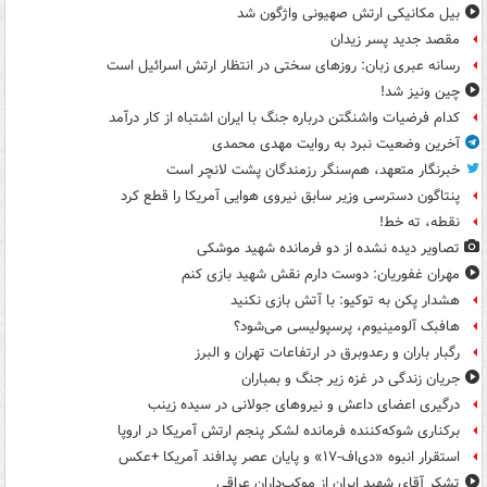
بیل مکانیکی ارتش صهیونی واژگون شد
مقصد جدید پسر زیدان
رسانه عبری زبان: روزهای سختی در انتظار ارتش اسرائیل است
چین ونیز شد!
کدام فرضیات واشنگتن درباره جنگ با ایران اشتباه از کار درآمد
آخرین وضعیت نبرد به روایت مهدی محمدی
خبرنگار متعهد، هم‌سنگر رزمندگان پشت لانچر است
پنتاگون دسترسی وزیر سابق نیروی هوایی آمریکا را قطع کرد
نقطه، ته خط!
تصاویر دیده‌ نشده از دو فرمانده شهید موشکی
مهران غفوریان: دوست دارم نقش شهید بازی کنم
هشدار پکن به توکیو: با آتش بازی نکنید
هافبک آلومینیوم، پرسپولیسی می‌شود؟
رگبار باران و رعدوبرق در ارتفاعات تهران و البرز
جریان زندگی در غزه زیر جنگ و بمباران
درگیری اعضای داعش و نیروهای جولانی در سیده زینب
برکناری شوکه‌کننده فرمانده لشکر پنجم ارتش آمریکا در اروپا
استقرار انبوه «دی‌اف‑۱۷» و پایان عصر پدافند آمریکا +عکس
تشکر آقای شهید ایران از موکب‌داران عراقی