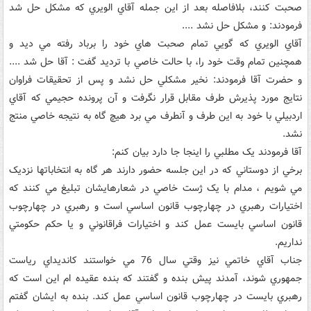
صحبت کنند، بلافاصله بعد از اين جمله آقاي الويري که مشکل حل شد
فرمودند: و مشکل حل نشد ....
آقاي الويري که گويي تمام صحبت هاي خود را برباد رفته مي ديد و
همچنين تمام وقت خود را، با حالت خاصي با ترديد گفت : آقا حل شد ....
و حضرت آقا فرمودند: نخير مشکلي حل نشد و پس از تحقيقات فراوان
نتايج مورد پذيرش طرف مقابل قرار نگرفت و آن پرونده حجيمي که آقاي
اردبيلي با خود به اين طرف و آنطرف مي برد هيچ گاه به نتيجه خاصي منتج
نشد.
آقا فرمودند يک مطلبي را اينجا جا دارد بيان کنم:
برخي از دوستاني که در اين جلسه حضور دارند هر گاه به انتخاباتها نزديک
مي شويم ، مدام با يک ژست خاصي در شعارهايشان تبليغ مي کنند که
اختيارات رهبري در چهارچوب قانون اساسي است و رهبري در چهارچوب
قانون اساسي بايست عمل کند و اختيارات فراقانوني و يا حکم حکومتي
نداريم.
جناب آقاي خاتمي نيز وقتي سال 76 مي خواستند کانديداي رياست
جمهوري شوند، آمدند پيش بنده و گفتند که بنده عقيده ام اين است که
رهبري بايست در چهارچوب قانون اساسي عمل کند. بنده به ايشان گفتم