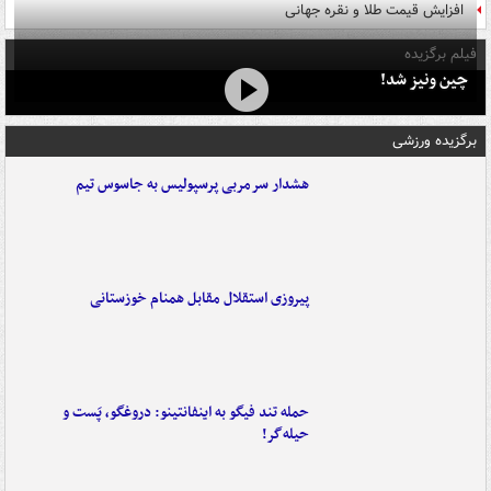
افزایش قیمت طلا و نقره جهانی
فیلم برگزیده
چین ونیز شد!
برگزیده ورزشی
هشدار سرمربی پرسپولیس به جاسوس تیم
پیروزی استقلال مقابل همنام خوزستانی
حمله تند فیگو به اینفانتینو: دروغگو، پَست‌ و
حیله‌گر!