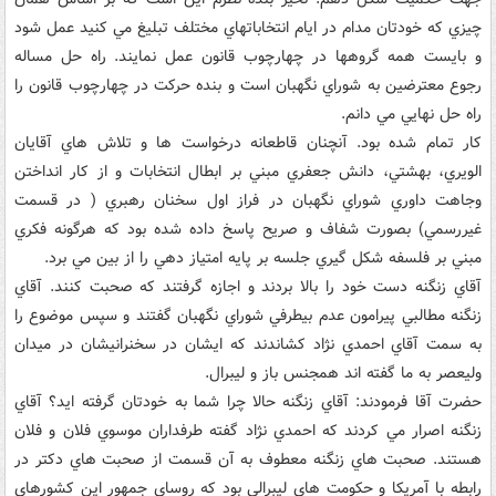
چيزي که خودتان مدام در ايام انتخاباتهاي مختلف تبليغ مي کنيد عمل شود
و بايست همه گروهها در چهارچوب قانون عمل نمايند. راه حل مساله
رجوع معترضين به شوراي نگهبان است و بنده حرکت در چهارچوب قانون را
راه حل نهايي مي دانم.
کار تمام شده بود. آنچنان قاطعانه درخواست ها و تلاش هاي آقايان
الويري، بهشتي، دانش جعفري مبني بر ابطال انتخابات و از کار انداختن
وجاهت داوري شوراي نگهبان در فراز اول سخنان رهبري ( در قسمت
غيررسمي) بصورت شفاف و صريح پاسخ داده شده بود که هرگونه فکري
مبني بر فلسفه شکل گيري جلسه بر پايه امتياز دهي را از بين مي برد.
آقاي زنگنه دست خود را بالا بردند و اجازه گرفتند که صحبت کنند. آقاي
زنگنه مطالبي پيرامون عدم بيطرفي شوراي نگهبان گفتند و سپس موضوع را
به سمت آقاي احمدي نژاد کشاندند که ايشان در سخنرانيشان در ميدان
وليعصر به ما گفته اند همجنس باز و ليبرال.
حضرت آقا فرمودند: آقاي زنگنه حالا چرا شما به خودتان گرفته ايد؟ آقاي
زنگنه اصرار مي کردند که احمدي نژاد گفته طرفداران موسوي فلان و فلان
هستند. صحبت هاي زنگنه معطوف به آن قسمت از صحبت هاي دکتر در
رابطه با آمريکا و حکومت هاي ليبرالي بود که روساي جمهور اين کشورهاي