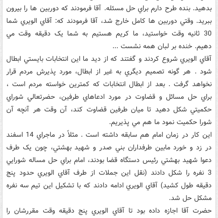
بدهيد. بنده طرح دارم براي حل مسئله. آقا فرمودند که دوربين ها را بيرون
ببريد. وقتي دوربين ها کامل خارج شد، آقا فرمودند که: آقاي الويري شما
30 ثانيه وقت خواستيد، ما کريم هستيم به شما يک دقيقه وقت مي
دهيم. خنده بر لبان همه نشست ...
آقاي الويري شروع کردند و گفتند که از ديد ما اين انتخابات بايستي ابطال
شود . هر گونه تصميم ديگري به غير از ابطال، مورد پذيرش مردم قرار
نخواهد گرفت . بعد از ابطال انتخابات که کمترين خواسته مردم است ،
براي حل مسائل و قضاوت در مورد ادعاهاي طرفين، حضرتعالي شوراي
حکميتي شکل دهيد تا ميان طرفين قضاوت کند، آن وقت هر آنچه آن
شورا حکميت نمود ما هم مي پذيريم.
اين کار در زمان امام هم سابقه داشته است . مثلاً در ماجراي 14 اسفند
در زد و خورد مابين طرفداران بني صدر و شهيد بهشتي، چون يک طرف
دعوا شهيد بهشتي رئيس دستگاه قضا بودند، امام براي حل مساله شورايي
3 نفره را شکل دادند (نقل اين جملات از طرف آقاي الويري حدود پنج
دقيقه طول کشيد) آقاي الويري ادامه دادند که با تشکيل اين تيم سه نفره
مشکل حل شد.
حضرت آقا اجازه داده بود تا آقاي الويري پنج دقيقه وقت مقررشان را