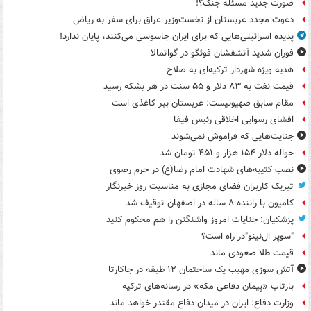
صورت جدید مسئله جنگ؟!
دعوت مجدد عربستان از نخست‌وزیر عراق برای سفر به ریاض
پدیده اسرائیلی‌هایی که برای ایران جاسوسی می‌کنند، پایان ندارد!
فوران شدید آتشفشان فوئگو در گواتمالا
هدیه ویژه شهردار ترکیه‌ای به صلاح
قیمت نفت به ۸۳ دلار و ۵۵ سنت در هر بشکه رسید
مقام سابق صهیونیست: عربستان ببر کاغذی است
افشای رسوایی اخلاقی رئیس فیفا
جنایت‌هایی که فراموش نمی‌شوند
حواله دلار ۱۵۴ هزار و ۴۵۱ تومان شد
نصب کتیبه‌های شهادت امام رضا(ع) در حرم رضوی
تبریک کاربران فضای مجازی به مناسبت روز خبرنگار
کامیون با راننده ۸ ساله در اصفهان توقیف شد
پزشکیان: جنایات امروز واشنگتن را هم محکوم کنید
"سوپر ال‌نینو"در راه است؟
قیمت طلا صعودی ماند
آتش سوزی مهیب یک ساختمان ۱۲ طبقه در جاکارتا
بازتاب «پیمان دفاعی مکه» در رسانه‌های ترکیه
وزارت دفاع: ایران در میدان دفاع مقتدر خواهد ماند