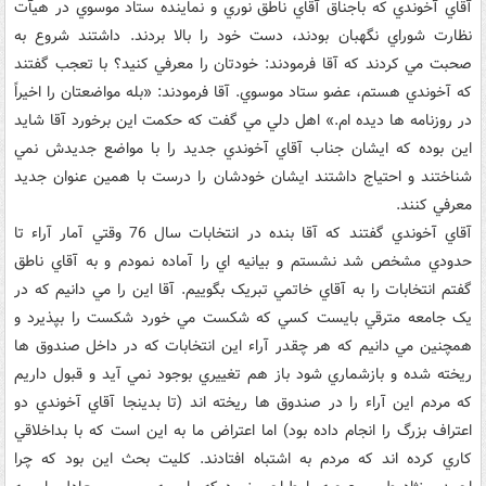
آقاي آخوندي که باجناق آقاي ناطق نوري و نماينده ستاد موسوي در هيآت
نظارت شوراي نگهبان بودند، دست خود را بالا بردند. داشتند شروع به
صحبت مي کردند که آقا فرمودند: خودتان را معرفي کنيد؟ با تعجب گفتند
که آخوندي هستم، عضو ستاد موسوي. آقا فرمودند: «بله مواضعتان را اخيراً
در روزنامه ها ديده ام.» اهل دلي مي گفت که حکمت اين برخورد آقا شايد
اين بوده که ايشان جناب آقاي آخوندي جديد را با مواضع جديدش نمي
شناختند و احتياج داشتند ايشان خودشان را درست با همين عنوان جديد
معرفي کنند.
آقاي آخوندي گفتند که آقا بنده در انتخابات سال 76 وقتي آمار آراء تا
حدودي مشخص شد نشستم و بيانيه اي را آماده نمودم و به آقاي ناطق
گفتم انتخابات را به آقاي خاتمي تبريک بگوييم. آقا اين را مي دانيم که در
يک جامعه مترقي بايست کسي که شکست مي خورد شکست را بپذيرد و
همچنين مي دانيم که هر چقدر آراء اين انتخابات که در داخل صندوق ها
ريخته شده و بازشماري شود باز هم تغييري بوجود نمي آيد و قبول داريم
که مردم اين آراء را در صندوق ها ريخته اند (تا بدينجا آقاي آخوندي دو
اعتراف بزرگ را انجام داده بود) اما اعتراض ما به اين است که با بداخلاقي
کاري کرده اند که مردم به اشتباه افتادند. کليت بحث اين بود که چرا