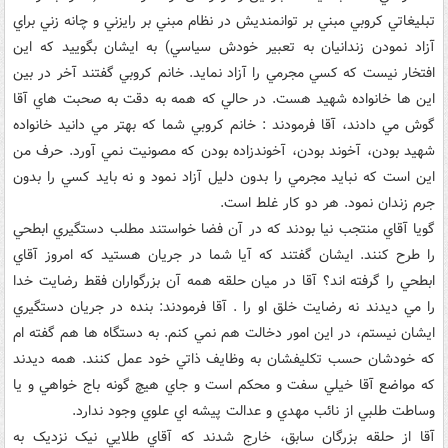
تبليغاتي کروبي مبني بر توانمنديش در نظام مبني بر رايزني و چانه زني براي
آزاد نمودن زندانيان به تعبير خودش سياسي) به ايشان بگوييد که اين
افتخار نيست که کسي مجرمي را آزاد نمايد. خانم کروبي گفتند آخر در بين
اين ها خانواده شهيد هست. در حالي که همه به دقت به صحبت هاي آقا
گوش مي دادند، آقا فرمودند : خانم کروبي شما که بهتر مي دانيد خانواده
شهيد بودن، آخوند بودن، آخوندزاده بودن که مصونيت نمي آورد. حرف من
اين است که نبايد مجرمي را بدون دليل آزاد نمود و نه بايد کسي را بدون
جرم زندان نمود. هر دو کار غلط است.
گويا آقاي منتجب نيا بودند که در آن فضا خواستند مطلب دستگيري ابطحي
را طرح کنند. ايشان گفتند که آيا شما در جريان هستيد که امروز آقاي
ابطحي را گرفته اند؟ آقا در ميان حلقه همه آن بزرگواران فقط رضايت خدا
را مي ديدند نه رضايت خلق او را . آقا فرمودند: بنده در جريان دستگيري
ايشان نيستم، در اين امور دخالت هم نمي کنم. به دستگاه ها هم گفته ام
که خودشان حسب تکليفشان به وظايف ذاتي خود عمل کنند. همه ديدند
که مواضع آقا خيلي سفت و محکم است و جاي هيچ گونه باج خواهي و يا
وساطت طلبي از نائب مهدي و عدالت پيشه اي علوي وجود ندارد.
آقا از حلقه بزرگان سابق، خارج شدند که آقاي طلايي نيک نزديک به