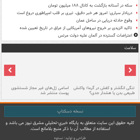
سکه در آستانه بازگشت به کانال ۱۸۸ میلیون تومان
دریادار سیاری: امروز هر خبر دقیق، تیری بر قلب امپراطوری دروغ است
وقوع حادثه دریایی در ساحل عمان
تاکید الزیدی بر خروج نیروهای آمریکایی از عراق در تاریخ تعیین شده
اعتراضات گسترده در آلمان علیه دولت مرتس
سلامت
تنگی انگشتر و کفش در گرما؛ واکنش
اسامی ژل‌های غیر مجاز شستشوی
مر
طبیعی بدن یا هشدار جدی؟
پوست منتشر شد
نسخه دسکتاپ
کليه حقوق اين سايت متعلق به پایگاه خبري-تحليلي مشرق نيوز می باشد و
استفاده از مطالب آن با ذکر منبع بلامانع است.
طراحی و تولید: نستوه