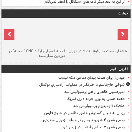
از این به بعد دیگر نامه‌های استقلال را امضا نمی‌کنم
حوادث
ای
هشدار نسبت به وفوع تندباد در تهران
لحظه انفجار جایگاه CNG "صحنه" در
دس
دوربین مداربسته
ات
آخرین اخبار
فیدان: ایران هدف پیمان دفاعی مکه نیست
شوخی حاج‌قاسم با خبرنگار در عملیات آزادسازی بوکمال
امیرحسین طاهری راهی پرسپولیس شد
طعنه همتی به وزیر خزانه داری آمریکا
هافبک آلومینیوم پرسپولیسی شد
یونان به دنبال گسترش حضور نظامی در خلیج فارس
زخمی شدن ۴ شهروند یمنی در حمله مزدوران سعودی
زخمی شدن ۳ نظامی لبنانی در زوطر غربی