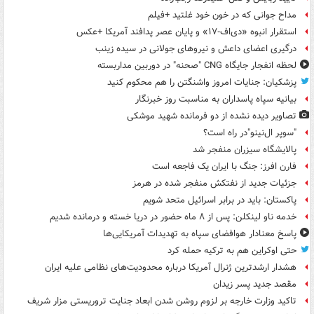
مداح جوانی که در خون خود غلتید +فیلم
استقرار انبوه «دی‌اف‑۱۷» و پایان عصر پدافند آمریکا +عکس
درگیری اعضای داعش و نیروهای جولانی در سیده زینب
لحظه انفجار جایگاه CNG "صحنه" در دوربین مداربسته
پزشکیان: جنایات امروز واشنگتن را هم محکوم کنید
بیانیه سپاه پاسداران به مناسبت روز خبرنگار
تصاویر دیده‌ نشده از دو فرمانده شهید موشکی
"سوپر ال‌نینو"در راه است؟
پالایشگاه سیزران منفجر شد
فارن افرز: جنگ با ایران یک فاجعه است
جزئیات جدید از نفتکش منفجر شده در هرمز
پاکستان: باید در برابر اسرائیل متحد شویم
خدمه ناو لینکلن: پس از ۸ ماه حضور در دریا خسته و درمانده‌ شدیم
پاسخ معنادار هوافضای سپاه به تهدیدات آمریکایی‌ها
حتی اوکراین هم به ترکیه حمله کرد
هشدار ارشدترین ژنرال آمریکا درباره محدودیت‌های نظامی علیه ایران
مقصد جدید پسر زیدان
تاکید وزارت خارجه بر لزوم روشن شدن ابعاد جنایت تروریستی مزار شریف