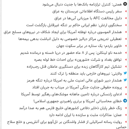
همتی: کنترل ترازنامه بانک‌ها با جدیت دنبال می‌شود
سفر رئیس دستگاه اطلاعاتی عربستان به عراق
دلیل مخالفت AFC با میزبانی آبی‌ها در عراق
سخنگوی ارتش: نظم ایرانی حاکم بر تنگه غیرقابل بازگشت است
هشدار الموسوی درباره توطئه آمریکا برای ایجاد شکاف در نیروهای مسلح عراق
تعطیلی تدریجی مراکز دیالیز خصوصی به دلیل انباشت بدهی بیمه‌ها
خاویر باردم؛ یک ستاره در برابر سکوت جهان
خدمه ناو لینکلن: پس از ۸ ماه حضور در دریا خسته و درمانده‌ شدیم
توافق بغداد و شرکت «شورون» برای احداث خط لوله بصره
تشکیل تیم کارآگاهان زبده برای دستگیری عاملان قتل رجب‌زاده
ولایتی: نیروهای خارجی باید منطقه را ترک کنند
هشدار دبیر شورای عالی امنیت ملی به امریکا درباره تنگه هرمز
پرونده حقوقی جنایت جنگی آمریکا در میناب به جریان افتاد
ادعای زلنسکی درباره تامین ماهانه موشک‌های رهگیر توسط آمریکا
خطای محاسباتی آمریکا و برتری راهبردی جمهوری اسلامی!
زنگ خطر پایان ذخایر دفاعی کشورهای خلیج فارس هم به صدا درآمد
عمان: مذاکرات مثبت و سازنده با ایران ادامه دارد
روایت رسانه اسرائیلی از فشار واشنگتن بر تل‌آویو برای آتش‌بس و خلع سلاح
حماس