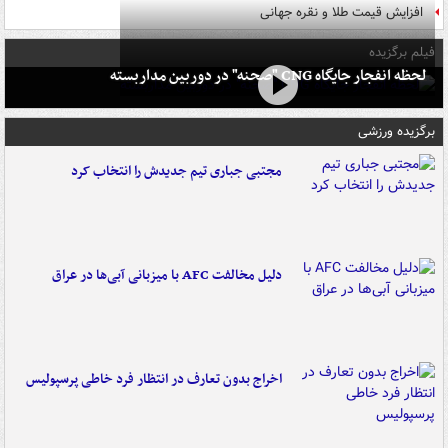
افزایش قیمت طلا و نقره جهانی
فیلم برگزیده
لحظه انفجار جایگاه CNG "صحنه" در دوربین مداربسته
برگزیده ورزشی
مجتبی جباری تیم جدیدش را انتخاب کرد
دلیل مخالفت AFC با میزبانی آبی‌ها در عراق
اخراج بدون تعارف در انتظار فرد خاطی پرسپولیس