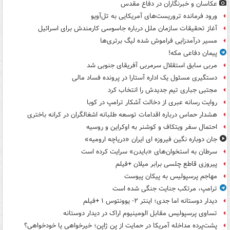
عکاسان و خبرنگاران در دفاع مقدس
ورود فرمانده تروریست‌های آمریکایی به تل‌آویو
آغاز تحقیقات سازمان ملل درباره جاسوسی کارمندش برای اسرائیل
مسیر درآمدزایی فراموش شده لیگ برتری‌ها
پیمان دفاعی مکه!
مربی سابق استقلال سرمربی آفریقای جنوبی شد
دستگیری مسئول یک اداره آستارا در پرونده فساد مالی
مجتبی جباری تیم جدیدش را انتخاب کرد
روایت رسانه عبری از دخالت آشکار ترامپ در کوبا
هشدار حماس درباره اقدامات توسعه طلبانه اشغالگران در کرانه باختری
احتمال سفر ویتکاف و کوشنر به اوکراین و روسیه
جان دوباره نگین فیروزه ای ایران «دریاچه ارومیه»
سرطان به استخوان‌های «بایدن» سرایت کرده است
پیروزی قاطع چلسی برابر میلان +فیلم
مهاجم پرسپولیس به پیکان پیوست
ترامپ، مرتکب جنایت جنگی شده است
دیدار دوستانه اما جدی؛ اینتر ۲- یوونتوس ۱ +فیلم
تساوی پرسپولیس مقابل الومینیوم اراک در دیدار دوستانه
پشت‌پرده مداخله آمریکا در حمایت از یِن ژاپن؛ خیرخواهی یا خودخواهی؟