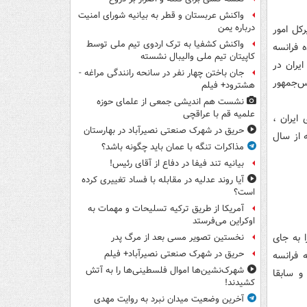
واکنش عربستان و قطر به بیانیه شورای امنیت
درباره یمن
مدیرکل امور
واکنش کشفیا به ترک اردوی تیم ملی توسط
 فرانسه
کاپیتان تیم ملی والیبال نشسته
هد داشت؛ حضور مجدد ژاک اودیبر در دور دوم مذاکرات 1+5 با ایران در
جان باختن چهار نفر در سانحه رانندگی مراغه -
س‌جمهور
هشترود+ فیلم
نشست هم اندیشی جمعی از علمای حوزه
علمیه قم با عراقچی
های هسته‌‌ای ایران ،
حریق در شهرک صنعتی نصیرآباد در بهارستان
 از سال
مذاکرات تنگه با عمان باید چگونه باشد؟
بیانیه تند فیفا در دفاع از آقای رئیس!
آیا روند عدلیه در مقابله با فساد تغییری کرده
است؟
آمریکا از طریق ترکیه تسلیحات و مهمات به
اوکراین می‌فرستد
لادی ژاک اودیبر را به جای
نخستین تصویر مسی بعد از مرگ پدر
حریق در شهرک صنعتی نصیرآباد+ فیلم
 فرانسه
شهرک‌نشین‌ها اموال فلسطینی‌ها را به آتش
و سابقا
کشیدند!
آخرین وضعیت میدان نبرد به روایت مهدی