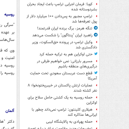
کوبا: فرمان اجرایی ترامپ باعث ایجاد بحران
بشردوستانه شده
روسیه
ترامپ مجبور به پس‌دادن ۱۰۰ میلیارد دلار از
پول تعرفه‌ها شد
"سرگی ری
تنگه هرمز، برگ برنده ایران قدرتمند!
بر عهده 
راهبرد ایران "پنتاگون" را شکست می‌دهد
سال‌هاست
وکیل ترامپ در پرونده حق‌السکوت، وزیر
دادگستری شد
حتی اوکراین هم به ترکیه حمله کرد
امنیت و 
مسرور بارزانی: نمی خواهیم طرفی در
روسیه دس
درگیری‌های منطقه باشیم
روسیه را
قطع دست عربستان سعودیِ تحت حمایت
آمریکا
عملیات ارتش پاکستان در خیبرپختونخوا؛ ۸
نفر کشته شدند
حمله روسیه به یک کشتی حامل سلاح برای
اوکراین
هیلاری کلینتون: ترامپ نمی‌داند چطور با
آلمان
ایرانی‌ها مذاکره کند
دکتر "ه
حمله پهپادی به پالایشگاه لیبی
گفت‌وگو در
توضیحات جدید مقاومت عراق درباره تعویق