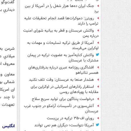
گفت‌وگو 
جنگ ایران ده‌ها هزار شغل را در آمریکا از بین
ديداري بس
برد
رویترز: دموکرات‌ها قصد انجام تحقیقات علیه
ترامپ را دارند
واکنش عربستان و قطر به بیانیه شورای امنیت
درباره یمن
آمریکا از طریق ترکیه تسلیحات و مهمات به
اوکراین می‌فرستد
واکنش کنایه‌آمیز به عضویت ترکیه در پیمان
ميلادي د
مشترک با عربستان
معروف ا
افشاگری روزنامه عبری درباره بدرفتاری‌های
همسر نتانیاهو
معاون وز
هشدار صنعا به عربستان: وقت تلف نکنید
شمالی بود
استقرار رادارهای اسرائیلی در اوکراین برای
ای امریکا
مقابله با پهپادهای روسی
تا چند س
درخواست پنتاگون برای تولید سریع سلاح
تعهدات خ
آتش‌سوزی در تأسیسات آرامکو در جنوب غرب
عربستان
رویای اف-۳۵ ترکیه در بن‌بست
آمریکا نتوانست؛ دیگران هم نمی توانند
انگلیس