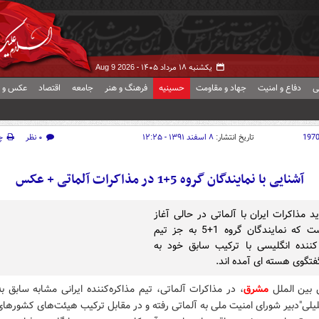
یکشنبه ۱۸ مرداد ۱۴۰۵ -
Aug 9 2026
ی
دفاع و امنیت
جهاد و مقاومت
حسینیه
فرهنگ و هنر
جامعه
اقتصاد
عکس و ف
197
تاریخ انتشار:
۸ اسفند ۱۳۹۱ - ۱۲:۲۵
۰ نظر
چ
آشنایی با نمایندگان گروه 5+1 در مذاکرات آلماتی + عکس
د مذاکرات ایران با آلماتی در حالی آغاز
شده است که نمایندگان گروه 1+5 به جز تیم
کننده انگلیسی با ترکیب سابق خود به
فتگوی هسته ای آمده اند.
 بین الملل
مشرق
،
در مذاکرات آلماتی، تیم مذاکره‌کننده ایرانی مشابه سابق 
یلی
"
دبیر شورای امنیت ملی به آلماتی رفته و در مقابل ترکیب هیئت‌های کشورهای