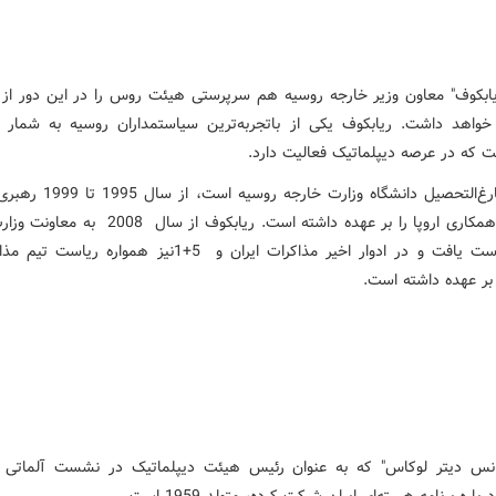
ابکوف" معاون وزیر خارجه روسیه هم سرپرستی هیئت روس را در این دور از 
خواهد داشت. ریابکوف یکی از باتجربه‌ترین سیاستمداران روسیه به شمار م
 که در عرصه دیپلماتیک فعالیت دارد
.
وی که فارغ‌التحصیل دانشگاه وزارت خارج
همکاری اروپا را بر عهده داشته است. ریابکوف از سال
2008
به معاونت وزار
ت یافت و در ادوار اخیر مذاکرات ایران و
1+5
نیز همواره ریاست تیم مذاکر
 بر عهده داشته است
.
انس دیتر لوکاس" که به عنوان رئیس هیئت دیپلماتیک در نشست آلماتی 
باره برنامه هسته‌ای ایران شرکت کرده، ‌متولد 1959 است
.