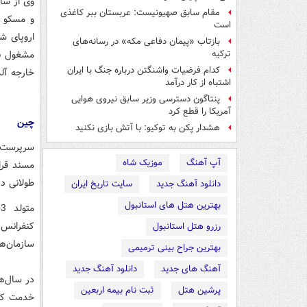
مقام سابق صهیونیست: عربستان ببر کاغذی
و مسکو د
است
اروپای ش
بازتاب «پیمان دفاعی مکه» در رسانه‌های
ترکیه
کدام فرضیات واشنگتن درباره جنگ با ایران
خارجه آلم
اشتباه از کار درآمد
پنتاگون دسترسی وزیر سابق نیروی هوایی
آمریکا را قطع کرد
چین
هشدار پکن به توکیو: با آتش بازی نکنید
سرپرست ت
آپ آهنگ
موزیک شاه
طولانی در
دانلود آهنگ جدید
سایت تاریخ ایران
بهترین هتل های استانبول
رزرو هتل استانبول
سازمان‌ه
بهترین جراح بینی ترمیمی
آهنگ های جدید
دانلود آهنگ جدید
پرشین هتل
ثبت نام بیمه اربعین