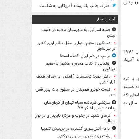
دن چنين
اعتراف جالب یک رسانه آمریکایی به شکست
آخرین اخبار
حمله اسرائیل به شهرستان نبطیه در جنوب
لبنان
دستگیری متهم متواری مخل نظام ارزی کشور
در پیرانشهر
شرمن به دلیل فعالیت‌هایی که منجر به توافق هسته‌ای آمریکا به کره شمالی در سال 1997
ترامپ در دام ایران افتاده است!
 آمریکا
رونمایی از کتاب محرم و عاشورا با حضور
عراقچی
ارتش یمن: تاسیسات آرامکو را در جیزان هدف
 با کره
قرار دادیم
نده هسته
قیمت خودرو همچنان در سطوح بالا؛ بازار قفل
مه‌اي که
شد
 سال به
سرکشی فرمانده سپاه تهران از گردان‌های
پدافند هوایی لشکر ۲۷
گرمای شدید در جنوب و مرکز؛ ناپایداری در نوار
شمالی
ادامه آتش‌سوزی گسترده در بریتیش کلمبیا
پشت پرده تغییر سرمربی تراکتور