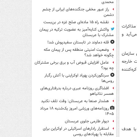
محمدی
راز عبور مخفی جنگنده‌های ایرانی از چشم
دشمن
نقشه راه ۱۵ ماده‌ای صلح غزه در بن‌بست
مذاکرات
واکنش کنایه‌آمیز به عضویت ترکیه در پیمان
ی‌آید و
مشترک با عربستان
قله دماوند در تابستان سفیدپوش شد!
وضعیت امنیتی منطقه پس از پیمان مکه
ه روسیه است، از سال 1995 تا 1999 رهبری سازمان
چگونه خواهد شد؟
ت خارجه
عامل افزایش قبوض آب و برق برخی مشترکان
چه بود؟
ه‌کننده
سرنگون‌کردن پهپاد اوکراینی با آتش رگبار
روس‌ها
افشاگری روزنامه عبری درباره بدرفتاری‌های
همسر نتانیاهو
هشدار صنعا به عربستان: وقت تلف نکنید
روزنامه‌های ورزشی امروز یک‌شنبه ۱۸ مرداد
۱۴۰۵
دیوار طارمی جلوی عربستان
با هدف
استقرار رادارهای اسرائیلی در اوکراین برای
مقابله با پهپادهای روسی