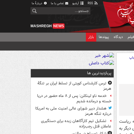
RSS
آرشیو
تماس با ما
دربارهٔ ما
MASHREGH
NEWS
یلم
دیدگاه
پیوندها
بازار
اپ
پربازدیدترین ها
ترس کارشناس کویتی از تسلط ایران بر تنگۀ
هرمز
خدمه ناو لینکلن: پس از ۸ ماه حضور در دریا
خسته و درمانده‌ شدیم
هشدار دبیر شورای عالی امنیت ملی به امریکا
درباره تنگه هرمز
به ریاست
تشکیل تیم کارآگاهان زبده برای دستگیری
عاملان قتل رجب‌زاده
 دیگر به
شکار تمساح در مالزی