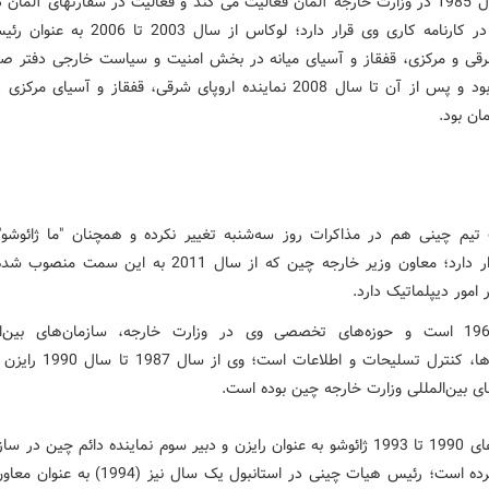
وی از سال 1985 در وزارت خارجه آلمان فعالیت می کند و فعالیت در سفارتهای آلمان 
ر کارنامه کاری وی قرار دارد
؛ لوکاس از سال 2003 تا 2006 ب
رقی و مرکزی، قفقاز و آسیای میانه در بخش امنیت و سیاست خارجی دفتر ص
مشغول بود و پس از آن تا سال 2008 نماینده اروپای شرقی، قفقاز و آسیای مر
ان بود.
یم چینی هم در مذاکرات روز سه‌شنبه تغییر نکرده و همچنان "ما ژائوشو"
مسند قرار دارد؛ معاون وزیر خارجه چین که از سال 2011 به این س
 امور دیپلماتیک دارد
.
متولد 1963 است و حوزه‌های تخصصی وی در وزارت خارجه، سازمان‌های بین‌ا
کنفرانس‌ها، کنترل تسلیحات و اطلاعات ا
ای بین‌المللی وزارت خارجه چین بوده است.
در سال‌های 1990 تا 1993 ژائوشو به عنوان رایزن و دبیر سوم نماینده دائم چین در
خدمت کرده است؛ رئیس هیات چینی در استانبول یک سال نیز 