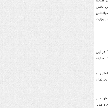
در آمریکا
ه عنوان رئیس بخش
دراعظمی
کزی در وزارت
 در این
مت منصوب شده، سابقه
لمللی و
ست؛ وی از سال 1987 تا سال 1990 رایزن دپارتمان
 سازمان ملل
(1994) به عنوان معاون و مدیر