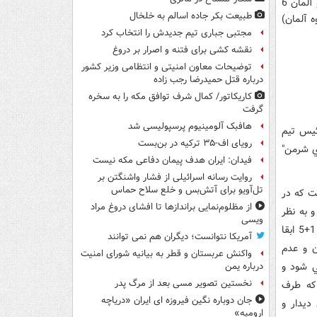
جز انگلیس تقریبا دست‌نخورده باقی مانده است، آمریکا، روسیه، چین، انگلیس، فرانسه و آلمان 6
طبیعت بکر جاده اسالم به خلخال
ت به علاوه آلمان)
مجتبی جباری تیم جدیدش را انتخاب کرد
نقشه کشی برای فتنه و اصرار بر دروغ
توضیحات معاون امنیتی و انتظامی وزیر کشور
درباره قتل حمیدرضا رجب زاده
کاریکاتور/ کمال شرف توافق مکه را به سخره
گرفت
هافبک آلومینیوم پرسپولیسی شد
رئيس تيم
رویای اف-۳۵ ترکیه در بن‌بست
 "وندي شرمن"
فیدان: ایران هدف پیمان دفاعی مکه نیست
روایت رسانه اسرائیلی از فشار واشنگتن بر
تل‌آویو برای آتش‌بس و خلع سلاح حماس
ست که در
از مظلوم‌نمایی براندازها تا افشای دروغ مراد
 به نظر
ویسی
مي‌رسد کري وي را در منصب خود به عنوان رئيس تيم مذاکره‌کننده آمريکايي در گروه 1+5 ابقا
آمریکا نتوانست؛ دیگران هم نمی توانند
ن و عدم
واکنش عربستان و قطر به بیانیه شورای امنیت
ي شود و
درباره یمن
نخستین تصویر مسی بعد از مرگ پدر
 که طرف
جان دوباره نگین فیروزه ای ایران «دریاچه
ف ایرانی دیدار و
ارومیه»