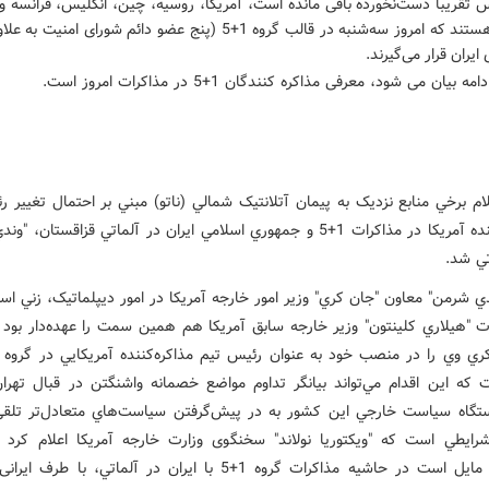
کشوری هستند که امروز سه‌شنبه در قالب گروه 1+5 (پنج عضو دائم شورای امنی
ایران قرار می‌گیرند
.
 بیان می شود، معرفی مذاکره کنندگان 1+5 در مذاکرات امروز است.
لام برخي منابع نزديک به پيمان آتلانتيک شمالي (ناتو) مبني بر احتمال تغيير 
مذاکره‌کننده آمريکا در مذاکرات 1+5 و جمهوري اسلامي ايران در آلماتي قزاقستان،
تي شد
.
ي شرمن" معاون "جان کري" وزير امور خارجه آمريکا در امور ديپلماتيک، زني ا
رت "هيلاري کلينتون" وزير خارجه سابق آمريکا هم همين سمت را عهده‌دار بود و
 که اين اقدام مي‌تواند بيانگر تداوم مواضع خصمانه واشنگتن در قبال تهرا
تگاه سياست خارجي اين کشور به در پيش‌گرفتن سياست‌هاي متعادل‌تر تلق
رايطي است که "ویکتوریا نولاند" سخنگوی وزارت خارجه آمریکا اعلام کرد
آمریکایی مایل است در حاشیه مذاکرات گروه 1+5 با ايران در آلماتي، با طر