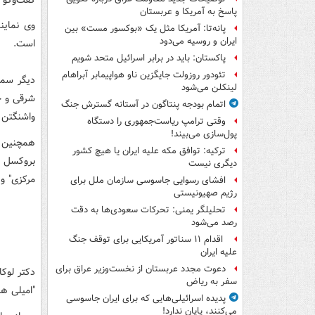
پاسخ به آمریکا و عربستان
وی نماین
پانه‌تا: آمریکا مثل یک «بوکسور مست» بین
ایران و روسیه می‌دود
است
.
پاکستان: باید در برابر اسرائیل متحد شویم
تئودور روزولت جایگزین ناو هواپیمابر آبراهام
لینکلن می‌شود
شرقی و ج
اتمام بودجه پنتاگون در آستانه گسترش جنگ
واشنگتن
وقتی ترامپ ریاست‌جمهوری را دستگاه
پول‌سازی می‌بیند!
همچنین ا
ترکیه: توافق مکه علیه ایران یا هیچ کشور
بروکسل و
دیگری نیست
مرکزی" و 
افشای رسوایی جاسوسی سازمان ملل برای
رژیم صهیونیستی
تحلیلگر یمنی: تحرکات سعودی‌ها به دقت
رصد می‌شود
اقدام ۱۱ سناتور آمریکایی برای توقف جنگ
علیه ایران
دعوت مجدد عربستان از نخست‌وزیر عراق برای
دکتر لوکا
سفر به ریاض
"امیلی ه
پدیده اسرائیلی‌هایی که برای ایران جاسوسی
می‌کنند، پایان ندارد!