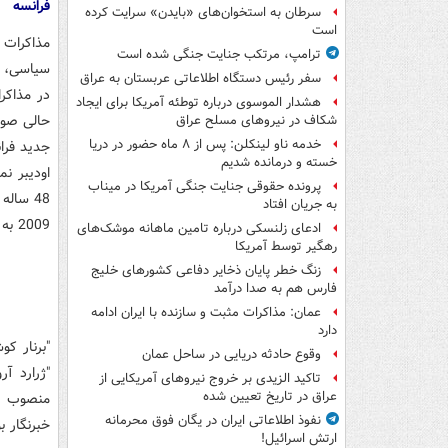
فرانسه
سرطان به استخوان‌های «بایدن» سرایت کرده
است
ترامپ، مرتکب جنایت جنگی شده است
سیاسی، ا
سفر رئیس دستگاه اطلاعاتی عربستان به عراق
هشدار الموسوی درباره توطئه آمریکا برای ایجاد
حالی صور
شکاف در نیروهای مسلح عراق
خدمه ناو لینکلن: پس از ۸ ماه حضور در دریا
جدید فرا
خسته و درمانده‌ شدیم
پرونده حقوقی جنایت جنگی آمریکا در میناب
48 سال
به جریان افتاد
2009 به این سمت منصوب شده است.
ادعای زلنسکی درباره تامین ماهانه موشک‌های
رهگیر توسط آمریکا
زنگ خطر پایان ذخایر دفاعی کشورهای خلیج
فارس هم به صدا درآمد
عمان: مذاکرات مثبت و سازنده با ایران ادامه
دارد
وقوع حادثه دریایی در ساحل عمان
"ژرارد آ
تاکید الزیدی بر خروج نیروهای آمریکایی از
عراق در تاریخ تعیین شده
منصوب کر
نفوذ اطلاعاتی ایران در یگان فوق محرمانه
خبرنگار 
ارتش اسرائیل!