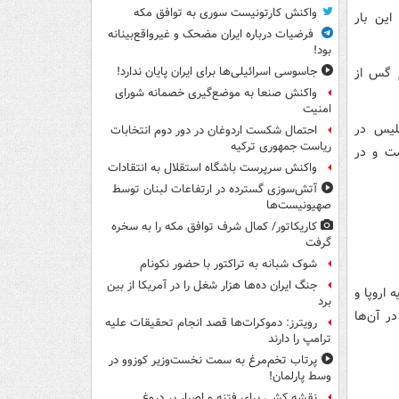
واکنش کارتونیست سوری به توافق مکه
آید. این بار
فرضیات درباره ایران مضحک و غیرواقع‌بینانه
بود!
م گس از
جاسوسی اسرائیلی‌ها برای ایران پایان ندارد!
واکنش صنعا به موضع‌گیری خصمانه شورای
امنیت
نگلیس در
احتمال شکست اردوغان در دور دوم انتخابات
ریاست جمهوری ترکیه
نگلیس پیوست و در
واکنش سرپرست باشگاه استقلال به انتقادات
آتش‌سوزی گسترده در ارتفاعات لبنان توسط
صهیونیست‌ها
کاریکاتور/ کمال شرف توافق مکه را به سخره
گرفت
شوک شبانه به تراکتور با حضور نکونام
جنگ ایران ده‌ها هزار شغل را در آمریکا از بین
اروپا و
برد
 آن‌ها
رویترز: دموکرات‌ها قصد انجام تحقیقات علیه
ترامپ را دارند
پرتاب تخم‌مرغ به سمت نخست‌وزیر کوزوو در
وسط پارلمان!
نقشه کشی برای فتنه و اصرار بر دروغ