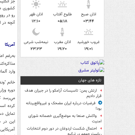
اذان صبح
طلوع آفتاب
اذان ظهر
رو در روی 
۱۲:۱۰
۰۵:۱۸
۰۳:۴۴
آنچه در ادامه
غروب خورشید
اذان مغرب
نیمه‌شب شرعی
آمریکا
۲۳:۲۳
۱۹:۲۰
۱۹:۰۱
به‌رغم اع
وارد آلما
تازه های جهان
خانم "وند
دوره وزا
ارتش یمن: تاسیسات آرامکو را در جیزان هدف
قرار دادیم
فرضیات درباره ایران مضحک و غیرواقع‌بینانه
کرده است
بود!
تمايل دس
واکنش صنعا به موضع‌گیری خصمانه شورای
اين در ش
امنیت
احتمال شکست اردوغان در دور دوم انتخابات
ریاست جمهوری ترکیه