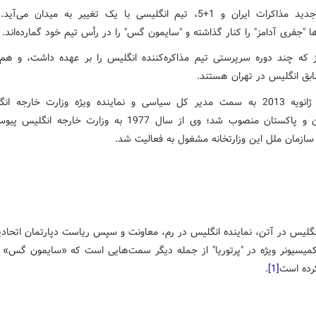
در دور جدید مذاکرات ایران و 1+5، تیم انگلیسی با یک تغییر به میدان می‌
ا "جفری آدامز" را کنار گذاشته و "سایمون گس" را در رأس تیم خود گمارده‌اند
.
 که چند دوره سرپرستی تیم مذاکره‌کننده انگلیس را بر عهده داشت، و ه
بق انگلیس در تهران هستند
.
گس در ژانویه 2013 به سمت مدیر کل سیاسی و نماینده ویژه وزارت خارجه ا
افغانستان و پاکستان منصوب شد؛ وی از سال 1977 به وزارت خارجه ا
 سازمان ملل این وزارتخانه مشغول به فعالیت شد
.
گلیس در آتن، نماینده انگلیس در رم، معاونت و سپس ریاست دپارتمان اتحادیه 
میسیونر ویژه در
"
پرتوریا
"
از جمله دیگر سمت‌هایی است که «سایمون گس» در
رده است
[1]
.