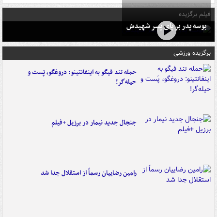
فیلم برگزیده
بوسه‌ پدر بر پای پسر شهیدش
برگزیده ورزشی
حمله تند فیگو به اینفانتینو: دروغگو، پَست‌ و
حیله‌گر!
جنجال جدید نیمار در برزیل +فیلم
رامین رضاییان رسماً از استقلال جدا شد