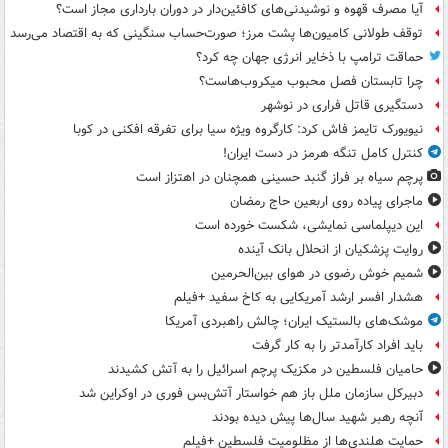
آیا مصرف قهوه و نوشیدنی‌های کافئین‌دار در دوران بارداری مجاز است؟
توقف طولانی کامیون‌ها پشت مرز؛ صورت‌حساب سنگینی که به اقتصاد می‌رسد
حماقت ترامپ با ذخایر انرژی جهان چه کرد؟
چرا تابستان فصل محبوب میکروب‌هاست؟
دستگیری قاتل فراری در نوشهر
نیویورک تایمز فاش کرد: کارگروه ویژه سیا برای تفرقه افکنی در کوبا
کنترل کامل تنگه هرمز در دست ایران!
پرچم سیاه بر فراز گنبد حسینی همچنان در اهتزاز است
ماجرای پیاده روی اربعین حاج رمضان
این دیپلماسی نمایشی، شکست خورده است
روایت پزشکیان از انحلال بانک آینده
شمیم خوش رضوی در هوای بین‌الحرمین
هشدار افسر ارشد آمریکایی به کاخ سفید +فیلم
موشک‌های بالستیک ایران؛ چالش راهبردی آمریکا
باید افراد کارآمدتر را به کار گرفت
حامیان فلسطین در مکزیک پرچم اسرائیل را به آتش کشیدند
دبیرکل سازمان ملل باز هم خواستار آتش‌بس فوری در اوکراین شد
آنچه رهبر شهید سال‌ها پیش دیده بودند
حمایت هلندی‌ها از مظلومیت فلسطین +فیلم