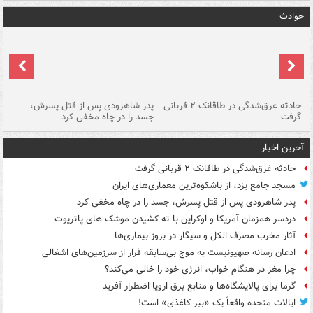
حوادث
شته
حادثه غرق‌شدگی در طاقانک ۲ قربانی
پدر شاهرودی پس از قتل پسرش،
دس
گرفت
جسد را در چاه مخفی کرد
آخرین اخبار
حادثه غرق‌شدگی در طاقانک ۲ قربانی گرفت
مسجد جامع یزد، از باشکوه‌ترین معماری‌های ایران
پدر شاهرودی پس از قتل پسرش، جسد را در چاه مخفی کرد
دردسر همزمان آمریکا و اوکراین با ته کشیدن موشک های پاتریوت
آثار مخرب مصرف الکل و سیگار در بروز بیماری‌ها
اذعان رسانه صهیونیست به موج بی‌سابقه فرار از سرزمین‌های اشغالی
چرا مغز در هنگام خواب، انرژی خود را خالی می‌کند؟
گرما برای پالایشگاه‌ها و منابع برق اروپا اضطرار آفرید
ایالات متحده واقعاً یک «ببر کاغذی» است!