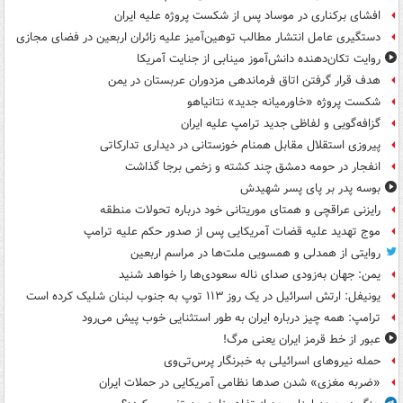
افشای برکناری در موساد پس از شکست پروژه علیه ایران
دستگیری عامل انتشار مطالب توهین‌آمیز علیه زائران اربعین در فضای مجازی
روایت تکان‌دهنده دانش‌آموز مینابی از جنایت آمریکا
هدف قرار گرفتن اتاق‌ فرماندهی مزدوران عربستان در یمن
شکست پروژه «خاورمیانه جدید» نتانیاهو
گزافه‌گویی و لفاظی جدید ترامپ علیه ایران
پیروزی استقلال مقابل همنام خوزستانی در دیداری تدارکاتی
انفجار در حومه دمشق چند کشته و زخمی برجا گذاشت
بوسه‌ پدر بر پای پسر شهیدش
رایزنی عراقچی و همتای موریتانی خود درباره تحولات منطقه
موج تهدید علیه قضات آمریکایی پس از صدور حکم علیه ترامپ
روایتی از همدلی و همسویی ملت‌ها در مراسم اربعین
یمن: جهان به‌زودی صدای ناله سعودی‌ها را خواهد شنید
یونیفل: ارتش اسرائیل در یک روز ۱۱۳ توپ به جنوب لبنان شلیک کرده است
ترامپ: همه چیز درباره ایران به طور استثنایی خوب پیش می‌رود
عبور از خط قرمز ایران یعنی مرگ!
حمله نیروهای اسرائیلی به خبرنگار پرس‌تی‌وی
«ضربه مغزی» شدن صدها نظامی آمریکایی در حملات ایران