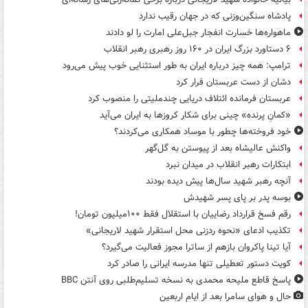
پادشاه سنگین‌وزنی که در جهان رقیب ندارد
ماهواره‌ها خسارت انفجار جبل‌علی امارت را لو دادند
۶ دستاورد بزرگ ایران در ۱۶۰ روز رهبری رهبر انقلاب
ترامپ: همه چیز درباره ایران به طور استثنایی خوب پیش می‌رود
دشان از دست عربستان فرار کرد
عربستان فرمانده ائتلاف دریایی چندملیتی را منصوب کرد
«کمانِ پرنده» چینی برای شکار کروزها به ایران می‌آید
خود فروخته‌ها چطور با موساد همکاری می‌کردند؟
واکنش عالیشاه بعد از پیوستن به گل‌گهر
ابتکارات رهبر انقلاب در میدان نبرد
آنچه رهبر شهید سال‌ها پیش دیده بودند
بوسه‌ پدر بر پای پسر شهیدش
رقم فسخ قرارداد رضاییان با استقلال فقط ۱۰۰میلیون تومان!
تکذیب ادعای «نحوه ردزنی محل استقرار شهید لاریجانی»
آیا تینا پاکروان بازهم از ساترا مجوز فعالیت می‌گیرد؟
کویت دستور تعطیلی تنها مدرسه ایرانی را صادر کرد
پاسخ قاطع ملیحه محمدی به نسخه تسلیم‌طلبی روی آنتن BBC
حال و هوای سامرا بعد از ایام اربعین