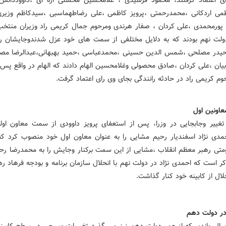
 اعتماد گرفتند، محمود فرشیدی ، غلامحسین محسنی اژه ای ،داووددان
می اردکانی ،محمدرحمتی ،پرویز کاظمی ،علی رضاطهماسبی ،سیدکاظم وزیری
ورمحمدی ،علی کردان ، صفار هرندی ومرحوم جمال کریمی راد وزیران منتخ
دولت نهم بودند که به دلایل مختلفی از سمت های خود عزل شدندوجایشان را
یدر مصلحی ،شمس الدین حسینی ،محمدعباسی ،حمید بهبهانی،عبدالرضا مص
ابیان ،علی کردان ،صادق محصولی وغلامحسین الهام دادند که الهام در واقع پس 
م کریمی راد در حادثه رانندگی بجای وی رای اعتماد گرفت.
عاونین اول
 تغییر وجابجایی در وزرا، پس از استعفای پرویز داوودی از سمت معاون او
مدی نژاد اسفندیار رحیم مشایی را به عنوان معاون اول خود منصوب کرد ک
تی رهبر معظم انقلاب ،مشایی از این سمت برکنار وجایش را به محمدرضا رحی
کر است که احمدی نژاد در دولت نهم با انحلال سازمان برنامه و بودجه فرهاد رهب
حلال از کابینه خود کنار گذاشت.
در دولت دهم
ل واندی که از عمر دولت دهم نیز می گذرد تغییرات وسیعی در سطح کابین