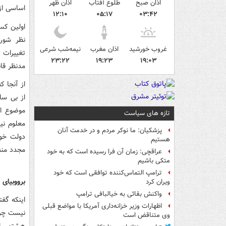
اذان صبح
طلوع آفتاب
اذان ظهر
اساسی از
۱۲:۱۰
۰۵:۱۷
۰۳:۴۲
اولین کس
نظر شورا
غروب خورشید
اذان مغرب
نیمه‌شب شرعی
تغییرات 
۲۳:۲۲
۱۹:۲۳
۱۹:۰۳
مدنظر قا
از آنجا 
از بی سا
موضوع ای
تازه های سیاست
معلوم نی
پزشکیان: ما نوکر مردم و در خدمت آنان
دولت خوا
هستیم
مجدد منج
عراقچی: زمان آن فرا رسیده است که به خود
متکی باشیم
ترامپ التماس‌کننده توافقی است که خود
برووبیای و
ویران کرد
واکنش بقائی به خیالبافی ترامپ
اینکه گف
اظهارات وزیر خزانه‌داری آمریکا با مواضع قبلی
وی متناقض است