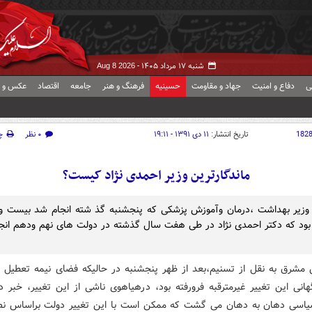
شنبه ۱۷ مرداد ۱۴۰۵ -
Aug 8 2026
ی
دفاع و امنیت
جهاد و مقاومت
حسینیه
فرهنگ و هنر
جامعه
اقتصاد
عکس و ف
182
تاریخ انتشار:
۱۱ دی ۱۳۹۱ - ۱۹:۱۱
۰ نظر
چ
ماندگارترین وزیر احمدی نژاد کیست؟
 وزیر بهداشت ،درمان وآموزش پزشکی که پنجشنبه گذ شته انجام شد بیست 
بود که دکتر احمدی نژاد در طی هفت سال گذشته در دولت های نهم ودهم انجا
 مشرق به نقل از تسنیم،بعد از ظهر پنجشنبه در حالیکه فضای نیمه تعطیل 
انی این تغییر غیرمترقبه فرورفته بود، درهیاهوی ناشی از این تغییر، خبر د
اسی دهان به دهان می گشت که ممکن است با این تغییر دولت براساس ن