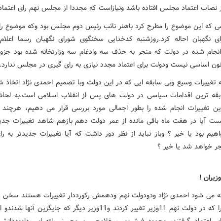
 نصاب اعتماد مجلس افتاده باشد ونیازاست که مجددا از مجلس نهم رای اعتماد 
ی که این موضوع را مطرح کرد باهنر نائب رئیس دوم مجلس بود وکه موضوع را ب
ی نگهبان احاله کرد.روزشنبه کدخدایی سخنگوی شورای نگهبان رسما اعلام
انجام شده در دولت که منجر به حذف سه وادغام سه وزارتخانه شده بود جزو 
نون اساسی نیست ودولت برای اعتماد مجدد نیازی به رای گیری در مجلس ندارد.
که تغییرات وسیع وبی سابقه ایی که در این دولت وبا تصمیم احمدی نژاد اتخاذ 
بقه ترین اقدامات سیاسی در دولت های پس از انقلاب اسلامی است.به لحا
ن تغییرات انجام شده را بطور اجمالی مورد بررسی قرار می دهیم، هرچند 
ست آیا در هفت ماه باقی مانده از عمر دولت دهم بازهم شاهد تغییرات جدی
هیم بود یا خیر ؟ وباز نباید از نظر دور داشت که آیا تغییرات جدیدتر به رای
ر خواهد شد یا خیر ؟
زیران !
ته می شود احمدی نژاد ودودولت نهم ودهمش رکورددار تغییرات هستند سخن گز
نیست چرا که در دولت نهم 11وزیر تغییر کردند و11وزیر دیگر که جایگزین آن