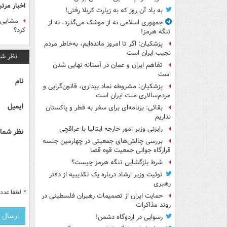
اخبار مرتب
به یاد آن روز که به زیارت کربلا رفتی!
مشایی د
جمهوری اسلامی نه از موشک می‌گذرد، نه از
کرد؟
تنگه هرمز!
پزشکیان: اگر تا امروز مانده‌ایم، به‌خاطر مردم
نجیب ایران است
نظر شم
تفاهم ایران و عمان در آستانه نهایی شدن
است
نام
پزشکیان: مشروطه نماد بیداری، قانون‌گرایی و
مردم‌سالاری ملت ایران است
ایمیل
بقائی: برنامه‌ای برای سفر به قطر و پاکستان
نداریم
رایزنی وزیر امور خارجه ایتالیا با عراقچی
نظر شما 
بررسی چالش‌های جمعیتی در چهارمین جلسه
قرارگاه جوانی جمعیت قوه قضا
شرط بازگشایی تنگه هرمز چیست؟
توئیت وزیر ارشاد درباره یک تکذیبیه از دفتر
رهبری
*
لطفا عدد م
حمایت ایران از تصمیمات رهبران فلسطینی در
روند مذاکرات
رسوایی در اردوگاه دشمن!