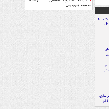
نبرد ما علیه طرح سلطه‌جویی عربستان است،
نه مردم جنوب یمن
مان
وق
یراندازی
فیلم