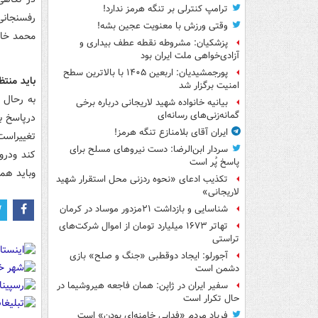
ترامپ کنترلی بر تنگه هرمز ندارد!
وقتی ورزش با معنویت عجین بشه!
محمد خاتمی نیز شاهد 5تغییر ب
پزشکیان: مشروطه نقطه عطف بیداری و
آزادی‌خواهی ملت ایران بود
پورجمشیدیان: اربعین ۱۴۰۵ با بالاترین سطح
باید منتظ
امنیت برگزار شد
به رحال 
بیانیه خانواده شهید لاریجانی درباره برخی
گمانه‌زنی‌های رسانه‌ای
درپاسخ ب
ایران آقای بلامنازع تنگه هرمز!
تغییراست
سردار ابن‌الرضا: دست نیروهای مسلح برای
کند ودرو
پاسخ پُر است
وباید همچ
تکذیب ادعای «نحوه ردزنی محل استقرار شهید
لاریجانی»
شناسایی و بازداشت ۲۱مزدور موساد در کرمان
تهاتر ۱۶۷۳ میلیارد تومان از اموال شرکت‌های
تراستی
آجورلو: ایجاد دوقطبی «جنگ و صلح‌» بازی
دشمن است
سفیر ایران در ژاپن: همان فاجعه هیروشیما در
حال تکرار است
فریاد مردم «فدایی خامنه‌ای بودن» است