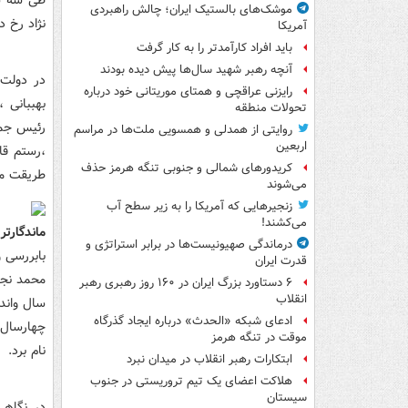
موشک‌های بالستیک ایران؛ چالش راهبردی
نژاد رخ د
آمریکا
باید افراد کارآمدتر را به کار گرفت
آنچه رهبر شهید سال‌ها پیش دیده بودند
در دولت 
رایزنی عراقچی و همتای موریتانی خود درباره
بهببانی 
تحولات منطقه
رئیس جمه
روایتی از همدلی و همسویی ملت‌ها در مراسم
اربعین
،رستم قا
کریدورهای شمالی و جنوبی تنگه هرمز حذف
طریقت من
می‌شوند
زنجیرهایی که آمریکا را به زیر سطح آب
می‌کشند!
ماندگارتر
درماندگی صهیونیست‌ها در برابر استراتژی و
بابررسی 
قدرت ایران
محمد نجا
۶ دستاورد بزرگ ایران در ۱۶۰ روز رهبری رهبر
انقلاب
سال واند
ادعای شبکه «الحدث» درباره ایجاد گذرگاه
چهارسال د
موقت در تنگه هرمز
نام برد.
ابتکارات رهبر انقلاب در میدان نبرد
هلاکت اعضای یک تیم تروریستی در جنوب
سیستان