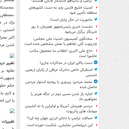
هشتم رای
ترامپ و نتانیاهو جنایتکار جنگی هستند!
،محمدناظ
امنیت خلیج فارس باید به دست کشورهای
منطقه تأمین شود
،مصطفی پ
ماموریت در حال پایان است!
نژاد در 
نشست خبری رئیس‌جمهور همزمان با روز
احمدی ،ح
خبرنگار برگزار می‌شود
اکبر محر
سخنگوی کمیسیون امنیت ملی مجلس:
چارچوب کلی تفاهم با عمان مشخص شده است
شدن مرحو
حاج علی اکبری: انقلاب ما محصول مکتب
عاشورا است
تغییر درم
دست بالای ایران در مذاکرات جاری!
استقبال خاص دخترک عراقی از زائران اربعین
علاوه بر
حسینی
جمهور،اح
محمد مرندی: پیروزی با روحیه استوار مردمی
حکم حکوم
حاصل شده
و لازم بذ
اجازه باز شدن مسیر دوم در تنگه هرمز را
نخواهیم داد
با این ان
دردسر همزمان آمریکا و اوکراین با ته کشیدن
موشک های پاتریوت
حماقت ترامپ با ذخایر انرژی جهان چه کرد؟
تغییرات 
این دیپلماسی نمایشی، شکست خورده است
طی سه سا