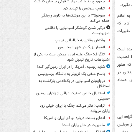
برخورد پراید با تیر برق ۲ فوتی بر جای گذاشت
بگیرد.
ترامپ سوئیس را تهدید کرد
ه اعلام
سوخو۳۵ با این موشک‌ها به ناوهای‌جنگی
حمله می‌کند
 کرد که
درگیر شدن گردشگر اسپانیایی با نظامی
تغییرات
صهیونیست
واکنش بقائی به خیالبافی ترامپ
انفجار بزرگ در شهر المخا یمن
شده است
تلگراف: جنگ علیه ایران ممکن است به یکی از
ظ اهمیت
اشتباهات تاریخ تبدیل شود
که هنوز
شاید روسیه، آمریکا را در ایران زمین‌گیر کند!
دتری در
پاسخ منفی یک لژیونر به باشگاه پرسپولیس
 اعتماد
دروازه‌بان اسپانیایی در یک‌قدمی بازگشت به
استقلال
استقبال خاص دخترک عراقی از زائران اربعین
حسینی
ترامپ: فکر می‌کنم جنگ با ایران خیلی زود
پایان می‌یابد
افه ایی
ادعای بسنت درباره توافق ایران و آمریکا
ها شدندو از مجلس
ماموریت در حال پایان است!