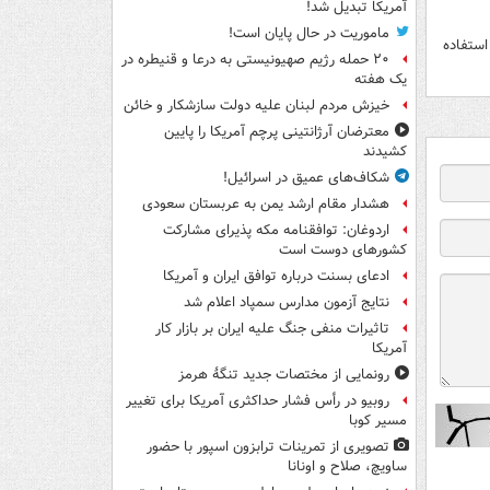
آمریکا تبدیل شد!
ماموریت در حال پایان است!
استفاده
۲۰ حمله رژیم صهیونیستی به درعا و قنیطره در
یک هفته
خیزش مردم لبنان علیه دولت سازشکار و خائن
معترضان آرژانتینی پرچم آمریکا را پایین
کشیدند
شکاف‌های عمیق در اسرائیل!
هشدار مقام ارشد یمن به عربستان سعودی
اردوغان: توافقنامه مکه پذیرای مشارکت
کشورهای دوست است
ادعای بسنت درباره توافق ایران و آمریکا
نتایج آزمون مدارس سمپاد اعلام شد
تاثیرات منفی جنگ علیه ایران بر بازار کار
آمریکا
رونمایی از مختصات جدید تنگۀ هرمز
روبیو در رأس فشار حداکثری آمریکا برای تغییر
مسیر کوبا
تصویری از تمرینات ترابزون اسپور با حضور
ساویچ، صلاح و اونانا