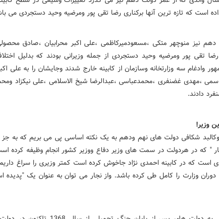
اده است که تازه ترین آنها برکناری رضا تقی پور ومرضیه وحید دستجردی می با
دهم نیز منوچهر متکی ،مسعودمیرکاظمی ،علی اکبر محرابیان ،صادق محصول
،رضا تقی پور ومرضیه وحید دستجردی از جمله وزیرانی بودند که بدلیل اختلاف
ور وادغام سه وزارتخانه وسازمان از کابینه خارج شدند وجایشان را به علی اکب
سمی ،مهدی غضنفری ،محمدعباسی ،عبدالرضا شیخ الاسلامی ،علی نیکزاد وم
فرد دادند.
ین وزیر!
وکالبد شکافی دولت های نهم ودهم به یک نکته اساسی پی می بریم که به جز
ر " که در هردولت در سمت های وزیر دفاع ووزیر کشور انجام وظیفه کرده ا
ی است که در کابینه احمدی نژاد جاخوش کرده است کمتر وزیری را سراغ داریم
وران وزارت را کامل طی کرده باشد. واز نجار می توان به عنوان یک "پدیده اس
در نگاهی به دولت های پس از پایان جنگ تحمیلی از سال 8