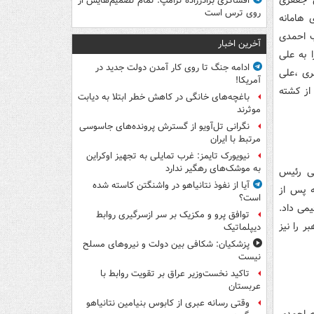
ش جعفری
افشاگری برادرزاده ترامپ: تمام تصمیم‌هایش از
روی ترس است
 هامانه
ب احمدی
آخرین اخبار
 به علی
ادامه جنگ تا روی کار آمدن دولت جدید در
ری ،علی
آمریکا!
از کشته
باغچه‌های خانگی در کاهش خطر ابتلا به دیابت
موثرند
نگرانی تل‌آویو از گسترش پرونده‌های جاسوسی
مرتبط با ایران
نیویورک تایمز: غرب تمایلی به تجهیز اوکراین
به موشک‌های رهگیر ندارد
لی رئیس
آیا از نفوذ نتانیاهو در واشنگتن کاسته شده
ه پس از
است؟
می داد.
توافق پرو و مکزیک بر سر ازسرگیری روابط
ر را نیز
دیپلماتیک
پزشکیان: شکافی بین دولت و نیروهای مسلح
نیست
تاکید نخست‌وزیر عراق بر تقویت روابط با
عربستان
وقتی رسانه عبری از کابوس بنیامین نتانیاهو
ه احمدی