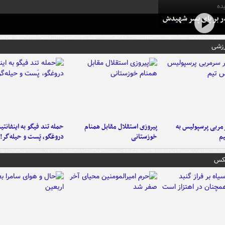
ده
در بر پای پسر شهیدش
رزشی
ربی پرسپولیس به
پیروزی استقلال مقابل همنام
حمله تند فیگو به اینفانتین
م
خوزستانی
دروغگو، پَست‌ و حیله‌گر!
عکس