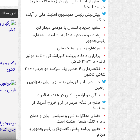
عمان از ایستادگی ایران در زمینه تنگه هرمز
خرسند است!
این مطالب
پیش‌بینی رئیس کمیسیون امنیت ملی از آینده
جنگ
سفیر جدید پاکستان با مومنی دیدار کرد
پشت پرده پخش هدفمند شایعه استعفای
رئیس‌جمهور
مرزهای زبان و امنیت ملی
برگزاری دادگاه پرونده کثیرالشاکی «تات موتور
تاک» با ۲۹۷۹ شاکی
رگبار و رع
کشور
کلاهبرداری ۴ همتی یک شرکت مهاجرتی؛ ۳۰۰
شاکی تاکنون
خدمت‌رسانی قهرمان بدنسازی ایران به زائرین
اربعین
تلاقی دو اراده پولادین در هندسه قدرت
صلح در تنگه هرمز در گرو خروج آمریکا از
منطقه!
فضای مذاکرات فنی و سیاسی ایران و عمان
درباره تنگه هرمز، مثبت است
جای گذا
تغییر برنامه پخش گفت‌وگوی رئیس‌جمهور با
مردم