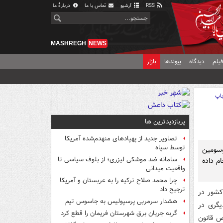
RSS
آرشیو
تماس با ما
دربارهٔ ما
MASHREGH
NEWS
یلم
دیدگاه
پیوندها
بازار
اپ
پربازدیدترین ها
تصاویر جدید از پهپادهای منهدم‌شده آمریکا
توسط سپاه
وسومین
سامانه ضد موشکی لیزری؛ از بلوف سیاسی تا
م داده
واقعیت میدانی
چرا محمد صلاح ترکیه را به عربستان و آمریکا
ترجیح داد
کشور در
هشدار سرمربی پرسپولیس به جاسوس تیم
یگری در
گربه جریان برق شهرستان فریمان را قطع کرد
ص قانون