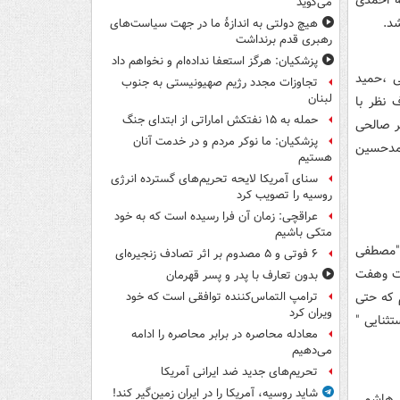
می‌گوید
شد.
هیچ دولتی به اندازۀ ما در جهت سیاست‌های
رهبری قدم برنداشت
پزشکیان: هرگز استعفا نداده‌ام و نخواهم داد
ی ،حمید
تجاوزات مجدد رژیم صهیونیستی به جنوب
لبنان
 نظر با
حمله به ۱۵ نفتکش‌ اماراتی از ابتدای جنگ
ر صالحی
پزشکیان: ما نوکر مردم و در خدمت آنان
حمدحسین
هستیم
سنای آمریکا لایحه تحریم‌های گسترده انرژی
روسیه را تصویب کرد
عراقچی: زمان آن فرا رسیده است که به خود
متکی باشیم
 "مصطفی
۶ فوتی و ۵ مصدوم بر اثر تصادف زنجیره‌ای
ست وهفت
بدون تعارف با پدر و پسر قهرمان
 که حتی
ترامپ التماس‌کننده توافقی است که خود
ویران کرد
تثنایی "
معادله محاصره در برابر محاصره را ادامه
می‌دهیم
تحریم‌های جدید ضد ایرانی آمریکا
شاید روسیه، آمریکا را در ایران زمین‌گیر کند!
136 تاکنون در دولت هاشمی