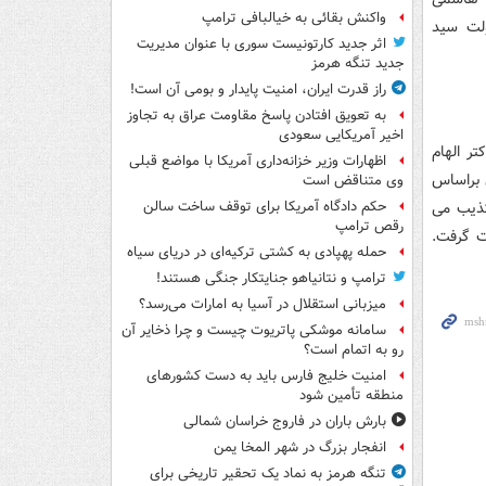
واکنش بقائی به خیالبافی ترامپ
ودولت سید
اثر جدید کارتونیست سوری با عنوان مدیریت
جدید تنگه هرمز
راز قدرت ایران، امنیت پایدار و بومی آن است!
به تعویق افتادن پاسخ مقاومت عراق به تجاوز
اخیر آمریکایی سعودی
ر الهام
اظهارات وزیر خزانه‌داری آمریکا با مواضع قبلی
 براساس
وی متناقض است
کذیب می
حکم دادگاه آمریکا برای توقف ساخت سالن
رقص ترامپ
ت گرفت.
حمله پهپادی به کشتی ترکیه‌ای در دریای سیاه
ترامپ و نتانیاهو جنایتکار جنگی هستند!
میزبانی استقلال در آسیا به امارات می‌رسد؟
سامانه موشکی پاتریوت چیست و چرا ذخایر آن
رو به اتمام است؟
امنیت خلیج فارس باید به دست کشورهای
منطقه تأمین شود
بارش باران در فاروج خراسان شمالی
انفجار بزرگ در شهر المخا یمن
تنگه هرمز به نماد یک تحقیر تاریخی برای