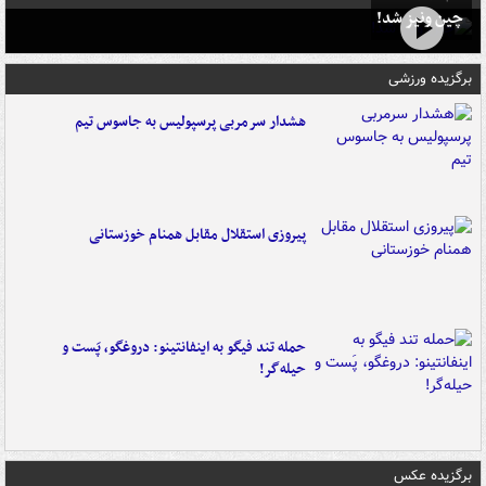
چین ونیز شد!
برگزیده ورزشی
هشدار سرمربی پرسپولیس به جاسوس تیم
پیروزی استقلال مقابل همنام خوزستانی
حمله تند فیگو به اینفانتینو: دروغگو، پَست‌ و
حیله‌گر!
برگزیده عکس