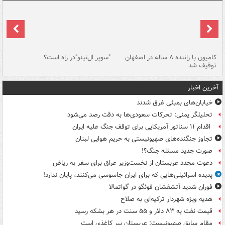
۱ خودرو با ۱۹
کامیون با راننده ۸ ساله در اصفهان
"سوپر ال‌نینو"در راه است؟
رگ
توقیف شد
ته
آخرین اخبار
خیابان‌های بمبئی غرق شدند
تحلیلگر یمنی: تحرکات سعودی‌ها به دقت رصد می‌شود
اقدام ۱۱ سناتور آمریکایی برای توقف جنگ علیه ایران
تجاوز جنگنده‌های صهیونیستی به حریم هوایی لبنان
صورت جدید مسئله جنگ؟!
دعوت مجدد عربستان از نخست‌وزیر عراق برای سفر به ریاض
پدیده اسرائیلی‌هایی که برای ایران جاسوسی می‌کنند، پایان ندارد!
فوران شدید آتشفشان فوئگو در گواتمالا
هدیه ویژه شهردار ترکیه‌ای به صلاح
قیمت نفت به ۸۳ دلار و ۵۵ سنت در هر بشکه رسید
مقام سابق صهیونیست: عربستان ببر کاغذی است