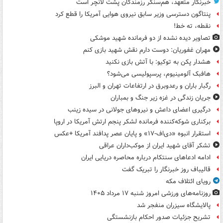
خبرنگار متعهد، هم‌سنگر رزمندگان پشت لانچر است
پنتاگون دسترسی وزیر سابق نیروی هوایی آمریکا را قطع کرد
نقطه، ته خط!
تصاویر دیده‌ نشده از دو فرمانده شهید موشکی
مهران غفوریان: دوست دارم نقش شهید بازی کنم
هشدار پکن به توکیو: با آتش بازی نکنید
هافبک آلومینیوم، پرسپولیسی می‌شود؟
رگبار باران و رعدوبرق در ارتفاعات تهران و البرز
جریان زندگی در غزه زیر جنگ و بمباران
درگیری اعضای داعش و نیروهای جولانی در سیده زینب
برکناری شوکه‌کننده فرمانده لشکر پنجم ارتش آمریکا در اروپا
استقرار انبوه «دی‌اف‑۱۷» و پایان عصر پدافند آمریکا +عکس
تشکر آقای شهید ایران از موکب‌داران عراقی
ادامه ادعاهای سنتکام درباره محاصره دریایی ایران
قالیباف روز خبرنگار را تبریک گفت
رویای ائتلاف مکه
روزنامه‌های ورزشی امروز ‌شنبه ۱۷ مرداد ۱۴۰۵
پالایشگاه سیزران منفجر شد
تشریح جزئیات صدور احکام بازنشستگی