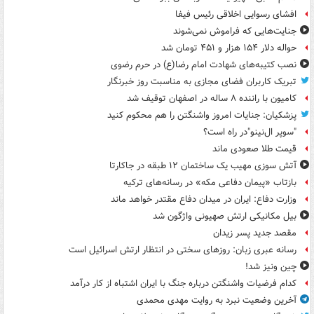
افشای رسوایی اخلاقی رئیس فیفا
جنایت‌هایی که فراموش نمی‌شوند
حواله دلار ۱۵۴ هزار و ۴۵۱ تومان شد
نصب کتیبه‌های شهادت امام رضا(ع) در حرم رضوی
تبریک کاربران فضای مجازی به مناسبت روز خبرنگار
کامیون با راننده ۸ ساله در اصفهان توقیف شد
پزشکیان: جنایات امروز واشنگتن را هم محکوم کنید
"سوپر ال‌نینو"در راه است؟
قیمت طلا صعودی ماند
آتش سوزی مهیب یک ساختمان ۱۲ طبقه در جاکارتا
بازتاب «پیمان دفاعی مکه» در رسانه‌های ترکیه
وزارت دفاع: ایران در میدان دفاع مقتدر خواهد ماند
بیل مکانیکی ارتش صهیونی واژگون شد
مقصد جدید پسر زیدان
رسانه عبری زبان: روزهای سختی در انتظار ارتش اسرائیل است
چین ونیز شد!
کدام فرضیات واشنگتن درباره جنگ با ایران اشتباه از کار درآمد
آخرین وضعیت نبرد به روایت مهدی محمدی