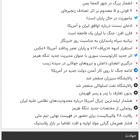
انفجار بزرگ در شهر المخا یمن
۶ فوتی و ۵ مصدوم بر اثر تصادف زنجیره‌ای
ماموریت در حال پایان است!
ادعای بسنت درباره توافق ایران و آمریکا
فارن افرز: جنگ با ایران یک فاجعه است
بیانیه سپاه پاسداران به مناسبت روز خبرنگار
استقرار انبوه «دی‌اف‑۱۷» و پایان عصر پدافند آمریکا +عکس
اثر جدید کارتونیست سوری با عنوان مدیریت جدید تنگه هرمز
درگیری اعضای داعش و نیروهای جولانی در سیده زینب
ادامه جنگ تا روی کار آمدن دولت جدید در آمریکا!
پالایشگاه سیزران منفجر شد
پالایشگاه نفت اسلواکی منفجر شد
بدون تعارف با پدر و پسر قهرمان
هشدار ارشدترین ژنرال آمریکا درباره محدودیت‌های نظامی علیه ایران
رونمایی از مختصات جدید تنگۀ هرمز
رقابت ۲۸ والیبالیست برای حضور در فهرست نهایی تیم ملی
فشار هم‌زمان گرانی مواد اولیه و افت تقاضا بر بازار پلاستیک
حوادث