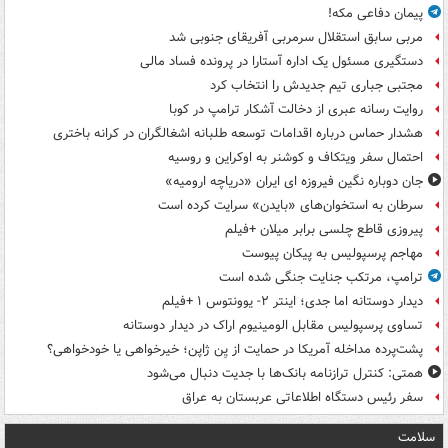
پیمان دفاعی مکه!
مربی سابق استقلال سرمربی آفریقای جنوبی شد
دستگیری مسئول یک اداره آستارا در پرونده فساد مالی
مجتبی جباری تیم جدیدش را انتخاب کرد
روایت رسانه عبری از دخالت آشکار ترامپ در کوبا
هشدار حماس درباره اقدامات توسعه طلبانه اشغالگران در کرانه باختری
احتمال سفر ویتکاف و کوشنر به اوکراین و روسیه
جان دوباره نگین فیروزه ای ایران «دریاچه ارومیه»
سرطان به استخوان‌های «بایدن» سرایت کرده است
پیروزی قاطع چلسی برابر میلان +فیلم
مهاجم پرسپولیس به پیکان پیوست
ترامپ، مرتکب جنایت جنگی شده است
دیدار دوستانه اما جدی؛ اینتر ۲- یوونتوس ۱ +فیلم
تساوی پرسپولیس مقابل الومینیوم اراک در دیدار دوستانه
پشت‌پرده مداخله آمریکا در حمایت از یِن ژاپن؛ خیرخواهی یا خودخواهی؟
همتی: کنترل ترازنامه بانک‌ها با جدیت دنبال می‌شود
سفر رئیس دستگاه اطلاعاتی عربستان به عراق
سلامت