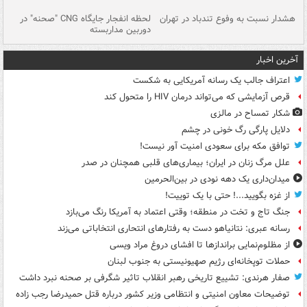
ای
هشدار نسبت به وفوع تندباد در تهران
لحظه انفجار جایگاه CNG "صحنه" در
دس
دوربین مداربسته
ات
آخرین اخبار
اعتراف جالب یک رسانه آمریکایی به شکست
قرص آزمایشی که می‌تواند درمان HIV را متحول کند
شکار تمساح در مالزی
دلایل پارگی رگ خونی در چشم
توافق مکه برای سعودی امنیت آور نیست!
علل مرگ زنان در ایران؛ بیماری‌های قلبی همچنان در صدر
میدان‌داری یک دهه نودی در بین‌الحرمین
از غزه بگویید...! حتی با یک توییت!
جنگ تاج و تخت در منطقه؛ وقتی اعتماد به آمریکا رنگ می‌بازد
رسانه عبری: نتانیاهو دست به رفتارهای انتحاری انتخاباتی می‌زند
از مظلوم‌نمایی براندازها تا افشای دروغ مراد ویسی
حملات توپخانه‌ای رژیم صهیونیستی به جنوب لبنان
صفار هرندی: تشییع تاریخی رهبر انقلاب تاثیر شگرفی بر صحنه نبرد داشت
توضیحات معاون امنیتی و انتظامی وزیر کشور درباره قتل حمیدرضا رجب زاده