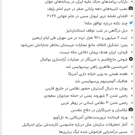
بازتاب پیامدهای جنگ علیه ایران در رسانه‌های جهان
نصب کتیبه‌های دهه پایانی صفر در حرم امام رئوف
افشای نقشه ترور لیونل مسی در جام جهانی ۲۰۲۶
چند نکته درباره توافق مکه!
دبل درگاهی در شب توقف استانداردلیژ
ثبت ۲ میلیون و ۹۲۰ هزار تردد در مرز مهران طی ایام اربعین
یمن: تشکیل ائتلاف مانع مجازات عربستان بخاطر جنایاتش نمی‌شود
فیدان: ایران هدف پیمان دفاعی مکه نیست
شوخی حاج‌قاسم با خبرنگار در عملیات آزادسازی بوکمال
امیرحسین طاهری راهی پرسپولیس شد
طعنه همتی به وزیر خزانه داری آمریکا
هافبک آلومینیوم پرسپولیسی شد
یونان به دنبال گسترش حضور نظامی در خلیج فارس
زخمی شدن ۴ شهروند یمنی در حمله مزدوران سعودی
زخمی شدن ۳ نظامی لبنانی در زوطر غربی
عکاسان و خبرنگاران در دفاع مقدس
ورود فرمانده تروریست‌های آمریکایی به تل‌آویو
آغاز تحقیقات سازمان ملل درباره جاسوسی کارمندش برای اسرائیل
مسیر درآمدزایی فراموش شده لیگ برتری‌ها