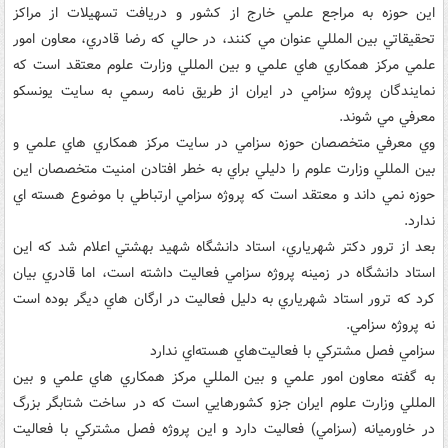
اين حوزه به مراجع علمي خارج از کشور و دريافت تسهيلات از مراکز
تحقيقاتي بين المللي عنوان مي کنند، در حالي که رضا قادري، معاون امور
علمي مرکز همکاري هاي علمي و بين المللي وزارت علوم معتقد است که
نمايندگان پروژه سزامي در ايران از طريق نامه رسمي به سايت يونسکو
معرفي مي شوند.
وي معرفي متخصصان حوزه سزامي در سايت مرکز همکاري هاي علمي و
بين المللي وزارت علوم را دليلي براي به خطر افتادن امنيت متخصصان اين
حوزه نمي داند و معتقد است که پروژه سزامي ارتباطي با موضوع هسته اي
ندارد.
بعد از ترور دکتر شهرياري، استاد دانشگاه شهيد بهشتي اعلام شد که اين
استاد دانشگاه در زمينه پروژه سزامي فعاليت داشته است، اما قادري بيان
کرد که ترور استاد شهرياري به دليل فعاليت در ارگان هاي ديگر بوده است
نه پروژه سزامي.
سزامي فصل مشترکي با فعاليت‌هاي هسته‌اي ندارد
به گفته معاون امور علمي و بين المللي مرکز همکاري هاي علمي و بين
المللي وزارت علوم ايران جزو کشورهايي است که در ساخت شتابگر بزرگ
در خاورميانه (سزامي) فعاليت دارد و اين پروژه فصل مشترکي با فعاليت