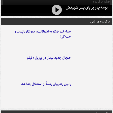
فیلم برگزیده
بوسه‌ پدر بر پای پسر شهیدش
برگزیده ورزشی
حمله تند فیگو به اینفانتینو: دروغگو، پَست‌ و
حیله‌گر!
جنجال جدید نیمار در برزیل +فیلم
رامین رضاییان رسماً از استقلال جدا شد