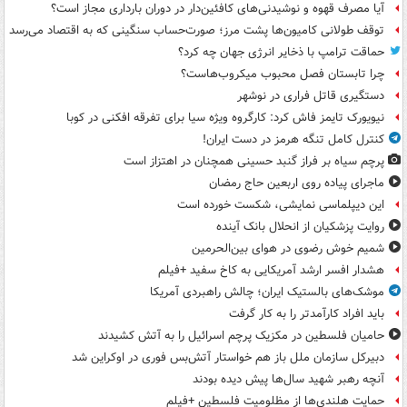
آیا مصرف قهوه و نوشیدنی‌های کافئین‌دار در دوران بارداری مجاز است؟
توقف طولانی کامیون‌ها پشت مرز؛ صورت‌حساب سنگینی که به اقتصاد می‌رسد
حماقت ترامپ با ذخایر انرژی جهان چه کرد؟
چرا تابستان فصل محبوب میکروب‌هاست؟
دستگیری قاتل فراری در نوشهر
نیویورک تایمز فاش کرد: کارگروه ویژه سیا برای تفرقه افکنی در کوبا
کنترل کامل تنگه هرمز در دست ایران!
پرچم سیاه بر فراز گنبد حسینی همچنان در اهتزاز است
ماجرای پیاده روی اربعین حاج رمضان
این دیپلماسی نمایشی، شکست خورده است
روایت پزشکیان از انحلال بانک آینده
شمیم خوش رضوی در هوای بین‌الحرمین
هشدار افسر ارشد آمریکایی به کاخ سفید +فیلم
موشک‌های بالستیک ایران؛ چالش راهبردی آمریکا
باید افراد کارآمدتر را به کار گرفت
حامیان فلسطین در مکزیک پرچم اسرائیل را به آتش کشیدند
دبیرکل سازمان ملل باز هم خواستار آتش‌بس فوری در اوکراین شد
آنچه رهبر شهید سال‌ها پیش دیده بودند
حمایت هلندی‌ها از مظلومیت فلسطین +فیلم