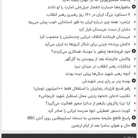
ماهواره‌ها خسارت انفجار جبل‌علی امارت را لو دادند
۶ دستاورد بزرگ ایران در ۱۶۰ روز رهبری رهبر انقلاب
ترامپ: همه چیز درباره ایران به طور استثنایی خوب پیش می‌رود
دشان از دست عربستان فرار کرد
عربستان فرمانده ائتلاف دریایی چندملیتی را منصوب کرد
«کمانِ پرنده» چینی برای شکار کروزها به ایران می‌آید
خود فروخته‌ها چطور با موساد همکاری می‌کردند؟
واکنش عالیشاه بعد از پیوستن به گل‌گهر
ابتکارات رهبر انقلاب در میدان نبرد
آنچه رهبر شهید سال‌ها پیش دیده بودند
بوسه‌ پدر بر پای پسر شهیدش
رقم فسخ قرارداد رضاییان با استقلال فقط ۱۰۰میلیون تومان!
تکذیب ادعای «نحوه ردزنی محل استقرار شهید لاریجانی»
آیا تینا پاکروان بازهم از ساترا مجوز فعالیت می‌گیرد؟
کویت دستور تعطیلی تنها مدرسه ایرانی را صادر کرد
پاسخ قاطع ملیحه محمدی به نسخه تسلیم‌طلبی روی آنتن BBC
حال و هوای سامرا بعد از ایام اربعین
حوادث