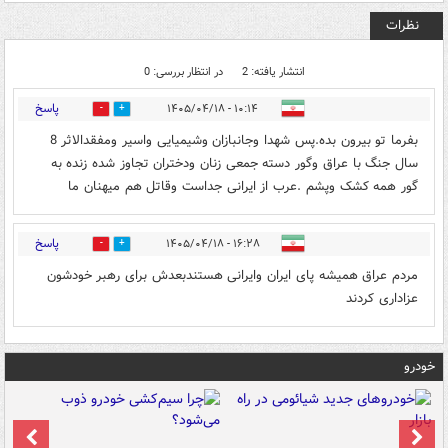
نظرات
انتشار یافته: 2
در انتظار بررسی: 0
پاسخ
۱۰:۱۴ - ۱۴۰۵/۰۴/۱۸
0
0
بفرما تو بیرون بده.پس شهدا وجانبازان وشیمیایی واسیر ومفقدالاثر 8
سال جنگ با عراق وگور دسته جمعی زنان ودختران تجاوز شده زنده به
گور همه کشک وپشم .عرب از ایرانی جداست وقاتل هم میهنان ما
پاسخ
۱۶:۲۸ - ۱۴۰۵/۰۴/۱۸
0
0
مردم عراق همیشه پای ایران وایرانی هستندبعدش برای رهبر خودشون
عزاداری کردند
خودرو