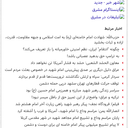
اخبار مرتبط
حزب‌الله: شهادت امام خامنه‌ای (ره) به امت اسلامی و جبهه مقاومت، قدرت،
اراده و ثبات بخشید
چگونه "انتقام" ایران، نظم امنیتی خاورمیانه را باز تعریف می‌کند؟
به ترامپ حق بدهید عصبانی باشد!
معاون الحشد الشعبی: حشد به فشار آمریکا تن نخواهد داد
عراق دلیل دیگری بر صدق پیش‌بینی امام شهید در خصوص بعثت مردم است
سردار کرمی: سپاه و ارتش نگذاشتند تروریست‌ها قدم از قدم بردارند
توقف حرکت قطارهای تهران-مشهد درپی حمله دشمن
سراسر زندگی‌ رهبر شهید مبارزه و همرزمی امام حسین (ع) بود
ترکیه و عراق؛ واضح‌تر از این تمییز حق از باطل میسر نبود!
فیلم/ فرودگاه نجف؛ پیکر رهبر شهید راهی زیارت آخر امام هشتم شد
انصارالله یمن: مراسم وداع با امام شهید، آمریکا و غرب را آشفته کرد
پایان مراسم وداع و تشییع امام مجاهد شهید در شهر مقدس کربلا
۷ پیام تشییع میلیونی پیکر امام خامنه ای برای دوست و دشمن