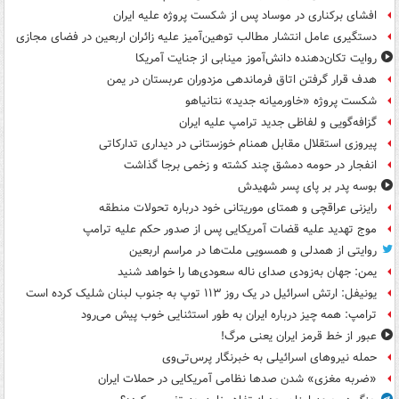
افشای برکناری در موساد پس از شکست پروژه علیه ایران
دستگیری عامل انتشار مطالب توهین‌آمیز علیه زائران اربعین در فضای مجازی
روایت تکان‌دهنده دانش‌آموز مینابی از جنایت آمریکا
هدف قرار گرفتن اتاق‌ فرماندهی مزدوران عربستان در یمن
شکست پروژه «خاورمیانه جدید» نتانیاهو
گزافه‌گویی و لفاظی جدید ترامپ علیه ایران
پیروزی استقلال مقابل همنام خوزستانی در دیداری تدارکاتی
انفجار در حومه دمشق چند کشته و زخمی برجا گذاشت
بوسه‌ پدر بر پای پسر شهیدش
رایزنی عراقچی و همتای موریتانی خود درباره تحولات منطقه
موج تهدید علیه قضات آمریکایی پس از صدور حکم علیه ترامپ
روایتی از همدلی و همسویی ملت‌ها در مراسم اربعین
یمن: جهان به‌زودی صدای ناله سعودی‌ها را خواهد شنید
یونیفل: ارتش اسرائیل در یک روز ۱۱۳ توپ به جنوب لبنان شلیک کرده است
ترامپ: همه چیز درباره ایران به طور استثنایی خوب پیش می‌رود
عبور از خط قرمز ایران یعنی مرگ!
حمله نیروهای اسرائیلی به خبرنگار پرس‌تی‌وی
«ضربه مغزی» شدن صدها نظامی آمریکایی در حملات ایران