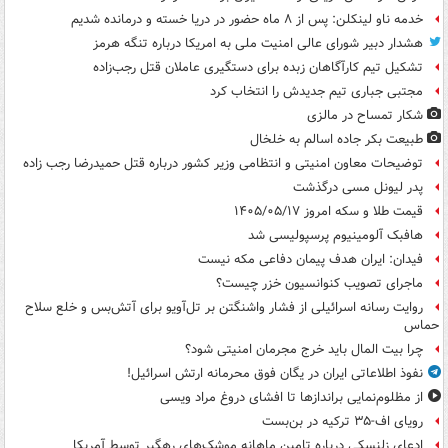
خدمه ناو لینکلن: پس از ۸ ماه حضور در دریا خسته و درمانده‌ شدیم
هشدار دبیر شورای عالی امنیت ملی به امریکا درباره تنگه هرمز
تشکیل تیم کارآگاهان زبده برای دستگیری عاملان قتل رجب‌زاده
مجتبی جباری تیم جدیدش را انتخاب کرد
شکار تمساح در مالزی
طبیعت بکر جاده اسالم به خلخال
توضیحات معاون امنیتی و انتظامی وزیر کشور درباره قتل حمیدرضا رجب زاده
پدر لیونل مسی درگذشت
قیمت طلا و سکه امروز ۱۴۰۵/۰۵/۱۷
هافبک آلومینیوم پرسپولیسی شد
فیدان: ایران هدف پیمان دفاعی مکه نیست
ماجرای تصویب کنوانسیون خزر چیست؟
روایت رسانه اسرائیلی از فشار واشنگتن بر تل‌آویو برای آتش‌بس و خلع سلاح
حماس
چرا بیت المال باید خرج مجرمان امنیتی شود؟
نفوذ اطلاعاتی ایران در یگان فوق محرمانه ارتش اسرائیل!
از مظلوم‌نمایی براندازها تا افشای دروغ مراد ویسی
رویای اف-۳۵ ترکیه در بن‌بست
ادعای زلنسکی درباره تامین ماهانه موشک‌های رهگیر توسط آمریکا