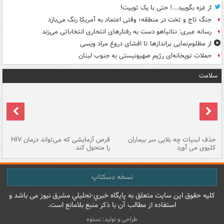
از غزه بگویید...! حتی با یک توییت!
جنگ تاج و تخت در منطقه؛ وقتی اعتماد به آمریکا رنگ می‌بازد
رسانه عبری: نتانیاهو دست به رفتارهای انتحاری انتخاباتی می‌زند
از مظلوم‌نمایی براندازها تا افشای دروغ مراد ویسی
حملات توپخانه‌ای رژیم صهیونیستی به جنوب لبنان
سلامت
حذف لبنیات چه بلایی سر بیماران
قرص آزمایشی که می‌تواند درمان HIV
عل
کلیوی می آورد
را متحول کند
قل
نسخه دسکتاپ
کليه حقوق اين سايت متعلق به پایگاه خبري-تحليلي مشرق نيوز می باشد و
استفاده از مطالب آن با ذکر منبع بلامانع است.
طراحی و تولید: نستوه