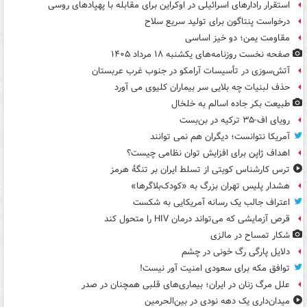
استقرار رادارهای اسرائیلی در اوکراین برای مقابله با پهپادهای روسی
درخواست پنتاگون برای تولید سریع سلاح
مقاومت یمن؛ دو خیز اساسی
صفحه نخست روزنامه‌های یکشنبه ۱۸ مرداد ۱۴۰۵
آتش‌سوزی در تأسیسات آرامکو در جنوب غرب عربستان
حذف لبنیات چه بلایی سر بیماران کلیوی می آورد
طبیعت بکر جاده اسالم به خلخال
رویای اف-۳۵ ترکیه در بن‌بست
آمریکا نتوانست؛ دیگران هم نمی توانند
اهداف ژاپن برای افزایش توان نظامی چیست؟
ترس کارشناس کویتی از تسلط ایران بر تنگۀ هرمز
هشدار پلیس تهران بزرگ به «کودک‌بلاگرها»
اعتراف جالب یک رسانه آمریکایی به شکست
قرص آزمایشی که می‌تواند درمان HIV را متحول کند
شکار تمساح در مالزی
دلایل پارگی رگ خونی در چشم
توافق مکه برای سعودی امنیت آور نیست!
علل مرگ زنان در ایران؛ بیماری‌های قلبی همچنان در صدر
میدان‌داری یک دهه نودی در بین‌الحرمین