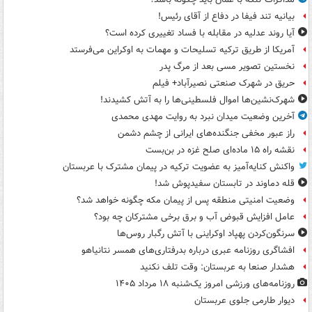
بیانیه تند فیفا در دفاع از آقای رئیس!
آیا روند عدلیه در مقابله با فساد تغییری کرده است؟
آمریکا از طریق ترکیه تسلیحات و مهمات به اوکراین می‌فرستد
نخستین تصویر مسی بعد از مرگ پدر
حریق در شهرک صنعتی نصیرآباد+ فیلم
شهرک‌نشین‌ها اموال فلسطینی‌ها را به آتش کشیدند!
آخرین وضعیت میدان نبرد به روایت مهدی محمدی
راز عبور مخفی جنگنده‌های ایرانی از چشم دشمن
نقشه راه ۱۵ ماده‌ای صلح غزه در بن‌بست
واکنش کنایه‌آمیز به عضویت ترکیه در پیمان مشترک با عربستان
قله دماوند در تابستان سفیدپوش شد!
وضعیت امنیتی منطقه پس از پیمان مکه چگونه خواهد شد؟
عامل افزایش قبوض آب و برق برخی مشترکان چه بود؟
سرنگون‌کردن پهپاد اوکراینی با آتش رگبار روس‌ها
افشاگری روزنامه عبری درباره بدرفتاری‌های همسر نتانیاهو
هشدار صنعا به عربستان: وقت تلف نکنید
روزنامه‌های ورزشی امروز یک‌شنبه ۱۸ مرداد ۱۴۰۵
دیوار طارمی جلوی عربستان