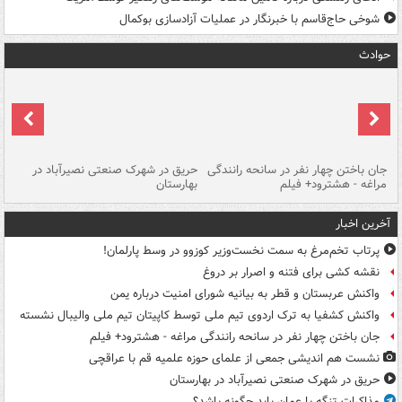
شوخی حاج‌قاسم با خبرنگار در عملیات آزادسازی بوکمال
حوادث
جان باختن چهار نفر در سانحه رانندگی
حریق در شهرک صنعتی نصیرآباد در
حر
مراغه - هشترود+ فیلم
بهارستان
فی
آخرین اخبار
پرتاب تخم‌مرغ به سمت نخست‌وزیر کوزوو در وسط پارلمان!
نقشه کشی برای فتنه و اصرار بر دروغ
واکنش عربستان و قطر به بیانیه شورای امنیت درباره یمن
واکنش کشفیا به ترک اردوی تیم ملی توسط کاپیتان تیم ملی والیبال نشسته
جان باختن چهار نفر در سانحه رانندگی مراغه - هشترود+ فیلم
نشست هم اندیشی جمعی از علمای حوزه علمیه قم با عراقچی
حریق در شهرک صنعتی نصیرآباد در بهارستان
مذاکرات تنگه با عمان باید چگونه باشد؟