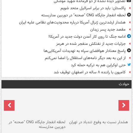
تصاویر دیده‌ نشده از دو فرمانده شهید موشکی
پاکستان: باید در برابر اسرائیل متحد شویم
لحظه انفجار جایگاه CNG "صحنه" در دوربین مداربسته
هشدار ارشدترین ژنرال آمریکا درباره محدودیت‌های نظامی علیه ایران
مقصد جدید پسر زیدان
ادامه جنگ تا روی کار آمدن دولت جدید در آمریکا!
جزئیات جدید از نفتکش منفجر شده در هرمز
پاسخ معنادار هوافضای سپاه به تهدیدات آمریکایی‌ها
از این به بعد دیگر نامه‌های استقلال را امضا نمی‌کنم
حتی اوکراین هم به ترکیه حمله کرد
کامیون با راننده ۸ ساله در اصفهان توقیف شد
حوادث
ای
هشدار نسبت به وفوع تندباد در تهران
لحظه انفجار جایگاه CNG "صحنه" در
دس
دوربین مداربسته
ات