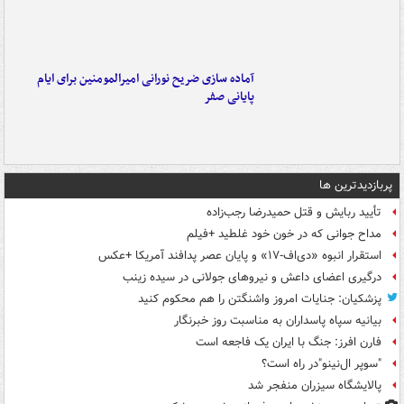
آماده سازی ضریح نورانی امیرالمومنین برای ایام
پایانی صفر
پربازدیدترین ها
تأیید ربایش و قتل حمیدرضا رجب‌زاده
مداح جوانی که در خون خود غلطید +فیلم
استقرار انبوه «دی‌اف‑۱۷» و پایان عصر پدافند آمریکا +عکس
درگیری اعضای داعش و نیروهای جولانی در سیده زینب
پزشکیان: جنایات امروز واشنگتن را هم محکوم کنید
بیانیه سپاه پاسداران به مناسبت روز خبرنگار
فارن افرز: جنگ با ایران یک فاجعه است
"سوپر ال‌نینو"در راه است؟
پالایشگاه سیزران منفجر شد