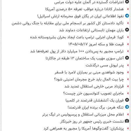
اعتراضات گسترده در آلمان علیه دولت مرتس
هشدار کانادا درباره عواقب تعرفه ۵۰ درصدی آمریکا
نفوذ اطلاعاتی ایران در یگان فوق محرمانه ارتش اسرائیل!
تأکید دادستان کل کشور بر انسجام ملی برای مقابله با جنگ روانی دشمن
باران مهمان تابستانی ارتفاعات دماوند شد
کوبا: فرمان اجرایی ترامپ باعث ایجاد بحران بشردوستانه شده
قیمت طلا و سکه امروز ۱۴۰۵/۰۵/۱۷
ترامپ مجبور به پس‌دادن ۱۰۰ میلیارد دلار از پول تعرفه‌ها شد
آتش سوزی مهیب یک ساختمان ۱۲ طبقه در جاکارتا
پدر لیونل مسی درگذشت
وجود شواهدی مبنی بر بمباران لامرد با فسفر
چرا بیت المال باید خرج مجرمان امنیتی شود؟
قرارداد مربی خارجی استقلال تمدید شد
ماجرای تصویب کنوانسیون خزر چیست؟
فوران یک آتشفشان قدرتمند در کلمبیا
تنگه هرمز، برگ برنده ایران قدرتمند!
اعلام محل میزبانی استقلال و پرسپولیس در لیگ برتر
نشست خبری رئیس جمهور در روز خبرنگار
پزشکیان: گفت‌وگوها آمریکا را مجبور به همراهی کرد