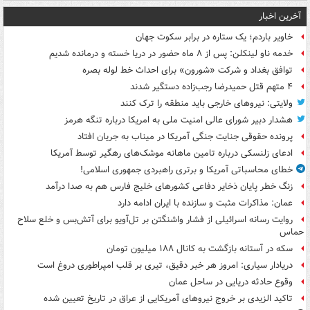
آخرین اخبار
خاویر باردم؛ یک ستاره در برابر سکوت جهان
خدمه ناو لینکلن: پس از ۸ ماه حضور در دریا خسته و درمانده‌ شدیم
توافق بغداد و شرکت «شورون» برای احداث خط لوله بصره
۴ متهم قتل حمیدرضا رجب‌زاده دستگیر شدند
ولایتی: نیروهای خارجی باید منطقه را ترک کنند
هشدار دبیر شورای عالی امنیت ملی به امریکا درباره تنگه هرمز
پرونده حقوقی جنایت جنگی آمریکا در میناب به جریان افتاد
ادعای زلنسکی درباره تامین ماهانه موشک‌های رهگیر توسط آمریکا
خطای محاسباتی آمریکا و برتری راهبردی جمهوری اسلامی!
زنگ خطر پایان ذخایر دفاعی کشورهای خلیج فارس هم به صدا درآمد
عمان: مذاکرات مثبت و سازنده با ایران ادامه دارد
روایت رسانه اسرائیلی از فشار واشنگتن بر تل‌آویو برای آتش‌بس و خلع سلاح
حماس
سکه در آستانه بازگشت به کانال ۱۸۸ میلیون تومان
دریادار سیاری: امروز هر خبر دقیق، تیری بر قلب امپراطوری دروغ است
وقوع حادثه دریایی در ساحل عمان
تاکید الزیدی بر خروج نیروهای آمریکایی از عراق در تاریخ تعیین شده