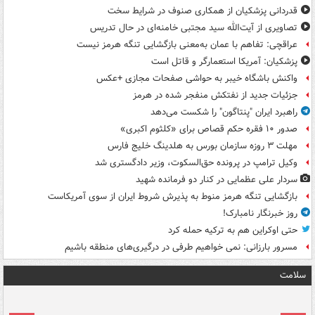
قدردانی پزشکیان از همکاری صنوف در شرایط سخت
تصاویری از آیت‌الله سید مجتبی خامنه‌ای در حال تدریس
عراقچی: تفاهم با عمان به‌معنی بازگشایی تنگه هرمز نیست
پزشکیان: آمریکا استعمارگر و قاتل است
واکنش باشگاه خیبر به حواشی صفحات مجازی +عکس
جزئیات جدید از نفتکش منفجر شده در هرمز
راهبرد ایران "پنتاگون" را شکست می‌دهد
صدور ۱۰ فقره حکم قصاص برای «کلثوم اکبری»
مهلت ۳ روزه سازمان بورس به هلدینگ خلیج فارس
وکیل ترامپ در پرونده حق‌السکوت، وزیر دادگستری شد
سردار علی عظمایی در کنار دو فرمانده شهید
بازگشایی تنگه هرمز منوط به پذیرش شروط ایران از سوی آمریکاست
روز خبرنگار نامبارک!
حتی اوکراین هم به ترکیه حمله کرد
مسرور بارزانی: نمی خواهیم طرفی در درگیری‌های منطقه باشیم
سلامت