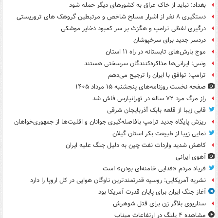
بغداد: نباید از خاک عراق به کشورهای دیگر حمله شود
دستگیری ۸ نفر از اشرار مسلح شاخص و مرتبطین گروهک های تروریستی
درگیری لفظی ترامپ و هگزث بر سر کمبود ذخایر موشکی
دردسر جدید برای سرخپوشان
موج بارش‌های تابستانه در راه ۱۱ استان
ونس: ایرانی‌ها مذاکره‌کنندگان سرسختی هستند
ترامپ: توافق با ایران را ترجیح می‌دهم
صفحه نخست روزنامه‌های پنجشنبه ۱۵ مرداد ۱۴۰۵
راز مرگ مرد ۷۲ ساله در تهرانپارس فاش شد
قابی زیبا از قلعه بابک آذربایجان شرقی
ریزش پایگاه جدید ترامپ بافاصله‌گیری جوانان و اقلیت‌ها از جمهوری‌خواهان
نمایی زیبا از طبیعت بکر استان گیلان
کاهش شدید واردات نفت چین به دلیل جنگ علیه ایران
آهوی ایرانی
فریاد مردم «فدایی خامنه‌ای بودن» است
نشریه آمریکایی: روسیه قدرتمندترین ناوگان هوایی در کل اروپا را دارد
آغاز جنگ ایران برای پایان قدرت آمریکا بود
سناریوی بلاگر زن برای قتل شوهرش
مشاهده ۴ پلنگ در ارتفاعات میناب