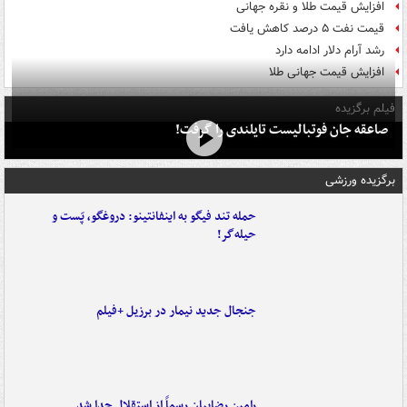
افزایش قیمت طلا و نقره جهانی
قیمت نفت ۵ درصد کاهش یافت
رشد آرام دلار ادامه دارد
افزایش قیمت جهانی طلا
فیلم برگزیده
صاعقه جان فوتبالیست تایلندی را گرفت!
برگزیده ورزشی
حمله تند فیگو به اینفانتینو: دروغگو، پَست‌ و
حیله‌گر!
جنجال جدید نیمار در برزیل +فیلم
رامین رضاییان رسماً از استقلال جدا شد