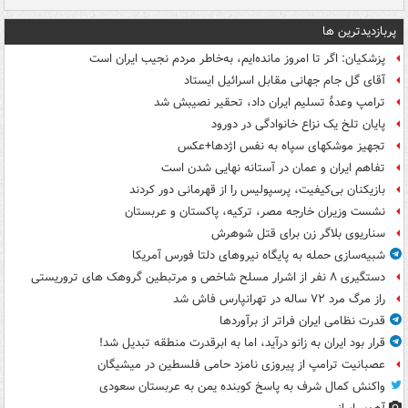
پربازدیدترین ها
پزشکیان: اگر تا امروز مانده‌ایم، به‌خاطر مردم نجیب ایران است
آقای گل جام جهانی مقابل اسرائیل ایستاد
ترامپ وعدۀ تسلیم ایران داد، تحقیر نصیبش شد
پایان تلخ یک نزاع خانوادگی در دورود
تجهیز موشکهای سپاه به نفس اژدها+عکس
تفاهم ایران و عمان در آستانه نهایی شدن است
بازیکنان بی‌کیفیت، پرسپولیس را از قهرمانی دور کردند
نشست وزیران خارجه مصر، ترکیه، پاکستان و عربستان
سناریوی بلاگر زن برای قتل شوهرش
شبیه‌سازی حمله به پایگاه نیروهای دلتا فورس آمریکا
دستگیری ۸ نفر از اشرار مسلح شاخص و مرتبطین گروهک های تروریستی
راز مرگ مرد ۷۲ ساله در تهرانپارس فاش شد
قدرت نظامی ایران فراتر از برآوردها
قرار بود ایران به زانو درآید، اما به ابرقدرت منطقه تبدیل شد!
عصبانیت ترامپ از پیروزی نامزد حامی فلسطین در میشیگان
واکنش کمال شرف به پاسخ کوبنده یمن به عربستان سعودی