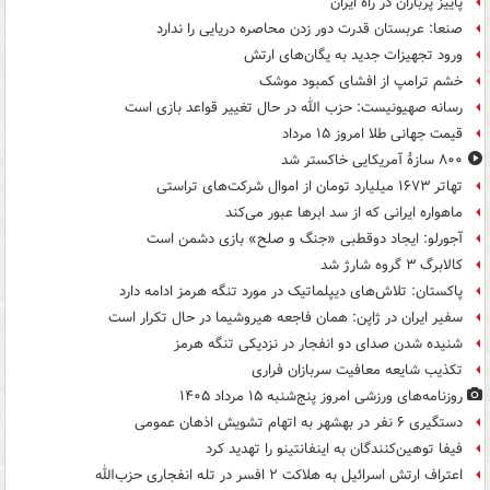
پاییز پرباران در راه ایران
صنعا: عربستان قدرت دور زدن محاصره دریایی را ندارد
ورود تجهیزات جدید به یگان‌های ارتش
خشم ترامپ از افشای کمبود موشک
رسانه صهیونیست: حزب الله در حال تغییر قواعد بازی است
قیمت جهانی طلا امروز ۱۵ مرداد
۸۰۰ سازۀ آمریکایی خاکستر شد
تهاتر ۱۶۷۳ میلیارد تومان از اموال شرکت‌های تراستی
ماهواره ایرانی که از سد ابرها عبور می‌کند
آجورلو: ایجاد دوقطبی «جنگ و صلح‌» بازی دشمن است
کالابرگ ۳ گروه شارژ شد
پاکستان: تلاش‌های دیپلماتیک در مورد تنگه هرمز ادامه دارد
سفیر ایران در ژاپن: همان فاجعه هیروشیما در حال تکرار است
شنیده شدن صدای دو انفجار در نزدیکی تنگه هرمز
تکذیب شایعه معافیت سربازان فراری
روزنامه‌های ورزشی امروز پنج‌شنبه ۱۵ مرداد ۱۴۰۵
دستگیری ۶ نفر در بهشهر به اتهام تشویش اذهان عمومی
فیفا توهین‌کنندگان به اینفانتینو را تهدید کرد
اعتراف ارتش اسرائیل به هلاکت ۲ افسر در تله انفجاری حزب‌الله