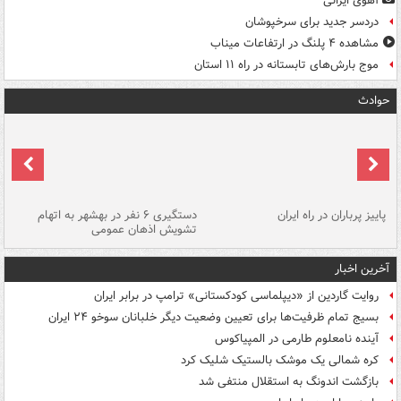
آهوی ایرانی
دردسر جدید برای سرخپوشان
مشاهده ۴ پلنگ در ارتفاعات میناب
موج بارش‌های تابستانه در راه ۱۱ استان
حوادث
ن
پاییز پرباران در راه ایران
دستگیری ۶ نفر در بهشهر به اتهام
تشویش اذهان عمومی
اس
آخرین اخبار
روایت گاردین از «دیپلماسی کودکستانی» ترامپ در برابر ایران
بسیج تمام ظرفیت‌ها برای تعیین وضعیت دیگر خلبانان سوخو ۲۴ ایران
آینده نامعلوم طارمی در المپیاکوس
کره شمالی یک موشک بالستیک شلیک کرد
بازگشت اندونگ به استقلال منتفی شد