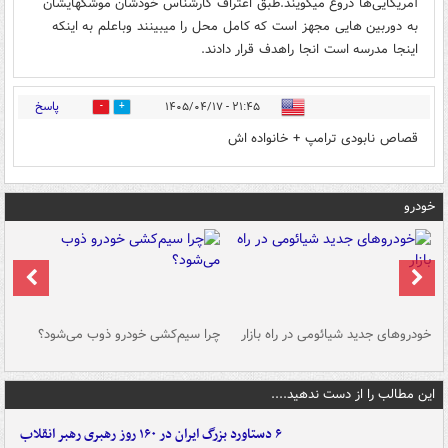
آمریکایی‌ها دروغ میگویند.طبق اعتراف کارشناس خودشان موشکهایشان
به دوربین هایی مجهز است که کامل محل را میبینند وباعلم به اینکه
اینجا مدرسه است انجا راهدف قرار دادند.
پاسخ
۲۱:۴۵ - ۱۴۰۵/۰۴/۱۷
1
7
قصاص نابودی ترامپ + خانواده اش
خودرو
خودروهای جدید شیائومی در راه بازار
چرا سیم‌کشی خودرو ذوب می‌شود؟
شو
این مطالب را از دست ندهید....
۶ دستاورد بزرگ ایران در ۱۶۰ روز رهبری رهبر انقلاب