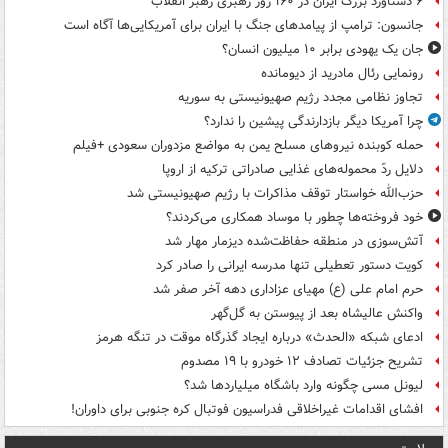
۶ دستاورد بزرگ ایران در ۱۶۰ روز رهبری رهبر انقلاب
جانسون: ترامپ از پیامدهای جنگ با ایران برای آمریکایی‌ها آگاه است
جان یک یهودی برابر ۱۰ میلیون انسان؟
رونمایی رئال مادرید از دیومانده
تجاوز نظامی مجدد رژیم صهیونیستی به سوریه
چرا آمریکا دیگر بازدارندگی پیشین را ندارد؟
حمله کوبنده نیروهای مسلح یمن به مواضع مزدوران سعودی +فیلم
دلایل ردّ محموله‌های غذایی صادراتی ترکیه از اروپا
حزب‌الله خواستار توقف مذاکرات با رژیم صهیونیستی شد
خود فروخته‌ها چطور با موساد همکاری می‌کردند؟
آتش‌سوزی در منطقه حفاظت‌شده دیزمار مهار شد
کویت دستور تعطیلی تنها مدرسه ایرانی را صادر کرد
حرم امام علی (ع) مهیای عزاداری دهه آخر صفر شد
واکنش عالیشاه بعد از پیوستن به گل‌گهر
ادعای شبکه «الحدث» درباره ایجاد گذرگاه موقت در تنگه هرمز
تشریح جزئیات تصادف ۱۲ خودرو با ۱۹ مصدوم
لیونل مسی چگونه وارد باشگاه میلیاردها شد؟
افشای اقدامات غیراخلاقی فدراسیون فوتبال کره جنوبی برای داوران!