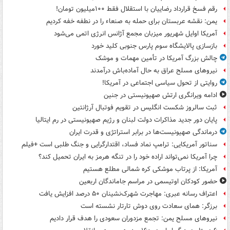
رقم فسخ قرارداد رضاییان با استقلال فقط ۱۰۰میلیون تومان!
یمن: نقشه عربستان برای حمله به صنعاء را در نطفه خفه کردیم
آمریکا اوایل شهریور میزبان مجمع آژانس انرژی اتمی می‌شود
بازسازی پالایشگاه سوم پارس جنوبی کلید خورد
چالش بزرگ آمریکا در تأمین مهمات و موشک
نیروهای مسلح عراق به حال آماده‌باش درآمدند
روایتی از تحول سیاسی اجتماعی در آمریکا!
ادامه ویرانگری ارتش صهیونیستی در جنین
ثبت سالروز شکست انگلیس در تقویم فوتبال آرژانتین
پایان دور جدید مذاکرات دولت لبنان و رژیم صهیونیستی در رم ایتالیا
درماندگی صهیونیست‌ها در برابر استراتژی و قدرت ایران
سناتور آمریکایی: ترامپ نماد فساد، اقتدارگرایی و جنگ طلبی است +فیلم
چرا آمریکا نمی‌تواند اراده خود را در تنگه هرمز به ایران تحمیل کند؟
آمریکا: از پرتاب موشکی کره شمالی مطلع هستیم
حضور کودکان اوتیسمی در مراسم جاماندگان اربعین
اعتراف رسانه عبری: مهاجرت شهرک‌نشینان ۵۰ درصد افزایش یافت
برزگر: همای سعادت روی دوش تارتار نشسته است
نیروهای مسلح یمن: تجمع مزدوران سعودی را هدف قرار دادیم