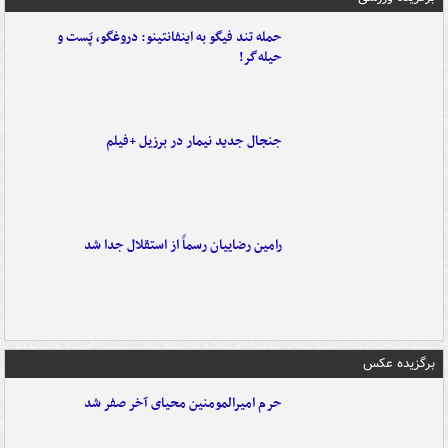
حمله تند فیگو به اینفانتینو: دروغگو، پَست‌ و
حیله‌گر!
جنجال جدید نیمار در برزیل +فیلم
رامین رضاییان رسماً از استقلال جدا شد
برگزیده عکس
حرم امیرالمومنین محیای آخر صفر شد