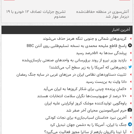
تصادف مرگبار در محور اهواز–شوش ۲
آتش‌سوزی در منطقه حفاظت‌شده
تشریح جزئیات تصادف ۱۲ خودرو با ۱۹
پا
دیزمار مهار شد
مصدوم
آخرین اخبار
کریدورهای شمالی و جنوبی تنگه هرمز حذف می‌شوند
پاسخ قاطع ملیحه محمدی به نسخه تسلیم‌طلبی روی آنتن BBC
پرشدگی سدها به ۵۸درصد رسید
بازدید وزیر نیرو از روند برق‌رسانی به واحدهای صنعتی بازسازی‌شده
زنجیرهایی که آمریکا را به زیر سطح آب می‌کشند!
تثبیت دستاوردهای نظامی ایران در مرزهای غربی در سایه جنگ رمضان
دانا وایت به بن‌بست رسید
«کمانِ پرنده» چینی برای شکار کروزها به ایران می‌آید
۷۰ درصد از صهیونیست‌ها نگران سلامت انتخابات هستند
یاوه‌گویی تولیدکننده موشک کروز اوکراینی علیه ایران
حرم امیرالمومنین محیای آخر صفر شد
آخرین نبرد «داستان اسباب‌بازی» برای نجات کودکی
جنگ با ایران، آمریکا را به دشمن جهان تبدیل کرد
آیا تینا پاکروان بازهم از ساترا مجوز فعالیت می‌گیرد؟