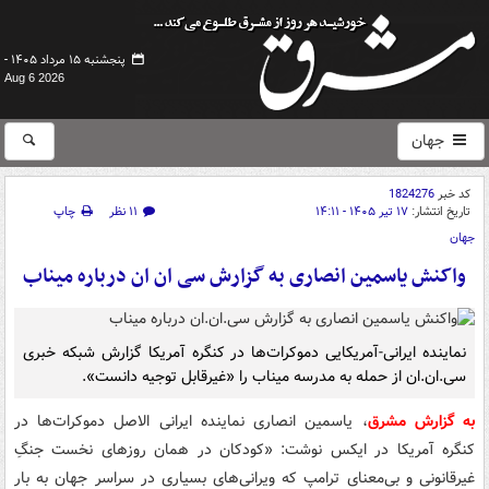
پنجشنبه ۱۵ مرداد ۱۴۰۵ -
Aug 6 2026
جهان
کد خبر
1824276
تاریخ انتشار:
۱۷ تیر ۱۴۰۵ - ۱۴:۱۱
۱۱ نظر
چاپ
جهان
واکنش یاسمین انصاری به گزارش سی ان ان درباره میناب
نماینده ایرانی-آمریکایی دموکرات‌ها در کنگره آمریکا گزارش شبکه خبری
سی.ان.ان از حمله به مدرسه میناب را «غیرقابل توجیه دانست».
به گزارش مشرق
، یاسمین انصاری نماینده ایرانی الاصل دموکرات‌ها در
کنگره آمریکا در ایکس نوشت: «کودکان در همان روزهای نخست جنگِ
غیرقانونی و بی‌معنای ترامپ که ویرانی‌های بسیاری در سراسر جهان به بار