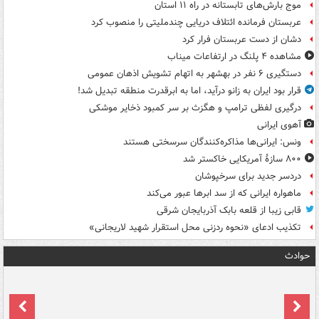
موج بارش‌های تابستانه در راه ۱۱ استان
عربستان فرمانده ائتلاف دریایی چندملیتی را منصوب کرد
دشان از دست عربستان فرار کرد
مشاهده ۴ پلنگ در ارتفاعات میناب
دستگیری ۶ نفر در بهشهر به اتهام تشویش اذهان عمومی
قرار بود ایران به زانو درآید، اما به ابرقدرت منطقه تبدیل شد!
درگیری لفظی ترامپ و هگزث بر سر کمبود ذخایر موشکی
آهوی ایرانی
ونس: ایرانی‌ها مذاکره‌کنندگان سرسختی هستند
۸۰۰ سازۀ آمریکایی خاکستر شد
دردسر جدید برای سرخپوشان
ماهواره ایرانی که از سد ابرها عبور می‌کند
قابی زیبا از قلعه بابک آذربایجان شرقی
تکذیب ادعای «نحوه ردزنی محل استقرار شهید لاریجانی»
حوادث