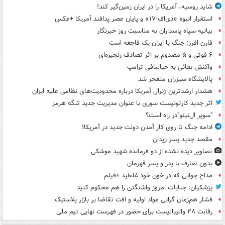
شاید روسیه، آمریکا را در ایران زمین‌گیر کند!
استقرار انبوه «دی‌اف‑۱۷» و پایان عصر پدافند آمریکا +عکس
بیانیه سپاه پاسداران به مناسبت روز خبرنگار
فارن افرز: جنگ با ایران یک فاجعه است
۶ فوتی و ۵ مصدوم بر اثر تصادف زنجیره‌ای
واکنش بقائی به خیالبافی ترامپ
پالایشگاه سیزران منفجر شد
هشدار ارشدترین ژنرال آمریکا درباره محدودیت‌های نظامی علیه ایران
اثر جدید کارتونیست سوری با عنوان مدیریت جدید تنگه هرمز
"سوپر ال‌نینو"در راه است؟
ادامه جنگ تا روی کار آمدن دولت جدید در آمریکا!
مقصد جدید پسر زیدان
تصاویر دیده‌ نشده از دو فرمانده شهید موشکی
بدون تعارف با پدر و پسر قهرمان
مداح جوانی که در خون خود غلطید +فیلم
پزشکیان: جنایات امروز واشنگتن را هم محکوم کنید
فشار هم‌زمان گرانی مواد اولیه و افت تقاضا بر بازار پلاستیک
رقابت ۲۸ والیبالیست برای حضور در فهرست نهایی تیم ملی