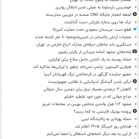
خوشبینی بارسلونا به عملی شدن انتقال رودری
لحظه انفجار جایگاه CNG صحنه در دوربین مداربسته
ترک ها روی ستاره بلژیکی دست گذاشتند
قطع دست عربستان سعودیِ تحت حمایت آمریکا
عملیات ارتش پاکستان در خیبرپختونخوا؛ ۸ نفر کشته شدند
دستگیری باند جاعلان حرفه‌ای مدارک اتباع خارجی در تهران
جاده‌های مشهد آماده میزبانی از زائران رضوی
حمله روسیه به یک کشتی حامل سلاح برای اوکراین
هیلاری کلینتون: ترامپ نمی‌داند چطور با ایرانی‌ها مذاکره کند
حضور نماینده گل‌گهر در قرعه‌کشی لیگ قهرمانان آسیا
درگیر شدن گردشگر اسپانیایی با نظامی صهیونیست
کاهش ۳ درصدی مصرف برق برای دومین سال متوالی
مداح جوانی که در خون خود غلطید +فیلم
صعود ۱۱۲ هزار واحدی شاخص بورس در معاملات امروز
پرونده یونیک فایننس به کجا رسید؟
حمله پهپادی به پالایشگاه لیبی
هدایای روز خبرنگار ۱۴۰۵ اعلام شد
از این به بعد دیگر نامه‌های استقلال را امضا نمی‌کنم