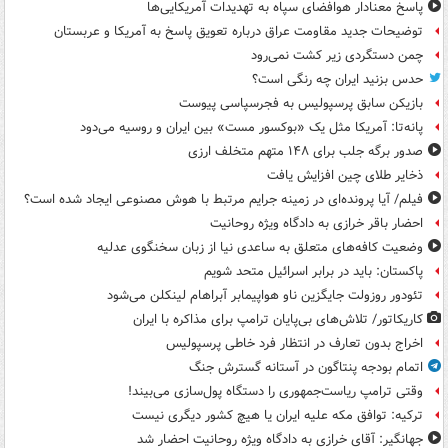
پاسخ معنادار هوافضای سپاه به تهدیدات آمریکایی‌ها
توضیحات جدید مقاومت عراق درباره تعویق پاسخ به آمریکا و عربستان
چمن دستگردی زیر کشت نمی‌رود
حدس بزنید ایران چه رنگی است؟
بازیکن سابق پرسپولیس به فجرسپاسی پیوست
پانه‌تا: آمریکا مثل یک «بوکسور مست» بین ایران و روسیه می‌دود
صدور برگه جلب برای ۱۴۸ متهم متخلف ارزی
ذخایر طلای چین افزایش یافت
فیلم/ آیا پرونده‌ای در زمینه جرایم مرتبط با هوش مصنوعی ایجاد شده است؟
احضار باقر خرازی به دادگاه ویژه روحانیت
وضعیت کافه‌های متعلق به ساعدی نیا از زبان سخنگوی عدلیه
پاکستان: باید در برابر اسرائیل متحد شویم
تئودور روزولت جایگزین ناو هواپیمابر آبراهام لینکلن می‌شود
کاریکاتور/ تلاش‌های بی‌پایان ترامپ برای مذاکره با ایران
اخراج بدون تعارف در انتظار فرد خاطی پرسپولیس
اتمام بودجه پنتاگون در آستانه گسترش جنگ
وقتی ترامپ ریاست‌جمهوری را دستگاه پول‌سازی می‌بیند!
ترکیه: توافق مکه علیه ایران یا هیچ کشور دیگری نیست
جهانگیر: آقای خرازی به دادگاه ویژه روحانیت احضار شد