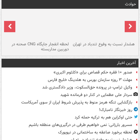
حوادث
ای
هشدار نسبت به وفوع تندباد در تهران
لحظه انفجار جایگاه CNG صحنه در
دس
دوربین مداربسته
ات
آخرین اخبار
صدور ۱۰ فقره حکم قصاص برای «کلثوم اکبری»
مهلت ۳ روزه سازمان بورس به هلدینگ خلیج فارس
وکیل ترامپ در پرونده حق‌السکوت، وزیر دادگستری شد
سردار علی عظمایی در کنار دو فرمانده شهید
بازگشایی تنگه هرمز منوط به پذیرش شروط ایران از سوی آمریکاست
روز خبرنگار نامبارک!
حتی اوکراین هم به ترکیه حمله کرد
مسرور بارزانی: نمی خواهیم طرفی در درگیری‌های منطقه باشیم
لحظه برخورد صاعقه به ساختمانی در نیویورک
هشدار نسبت به وفوع تندباد در تهران