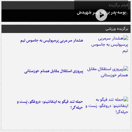
فیلم برگزیده
بوسه‌ پدر بر پای پسر شهیدش
برگزیده ورزشی
هشدار سرمربی پرسپولیس به جاسوس تیم
پیروزی استقلال مقابل همنام خوزستانی
حمله تند فیگو به اینفانتینو: دروغگو، پَست‌ و
حیله‌گر!