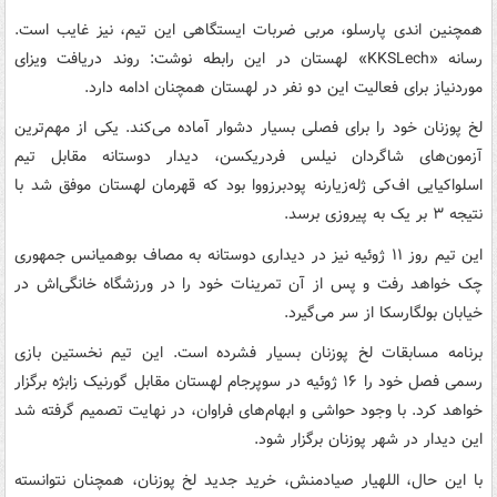
همچنین اندی پارسلو، مربی ضربات ایستگاهی این تیم، نیز غایب است.
رسانه «KKSLech» لهستان در این رابطه نوشت: روند دریافت ویزای
موردنیاز برای فعالیت این دو نفر در لهستان همچنان ادامه دارد.
لخ پوزنان خود را برای فصلی بسیار دشوار آماده می‌کند. یکی از مهم‌ترین
آزمون‌های شاگردان نیلس فردریکسن، دیدار دوستانه مقابل تیم
اسلواکیایی اف‌کی ژله‌زیارنه پودبرزووا بود که قهرمان لهستان موفق شد با
نتیجه ۳ بر یک به پیروزی برسد.
این تیم روز ۱۱ ژوئیه نیز در دیداری دوستانه به مصاف بوهمیانس جمهوری
چک خواهد رفت و پس از آن تمرینات خود را در ورزشگاه خانگی‌اش در
خیابان بولگارسکا از سر می‌گیرد.
برنامه مسابقات لخ پوزنان بسیار فشرده است. این تیم نخستین بازی
رسمی فصل خود را ۱۶ ژوئیه در سوپرجام لهستان مقابل گورنیک زابژه برگزار
خواهد کرد. با وجود حواشی و ابهام‌های فراوان، در نهایت تصمیم گرفته شد
این دیدار در شهر پوزنان برگزار شود.
با این حال، اللهیار صیادمنش، خرید جدید لخ پوزنان، همچنان نتوانسته