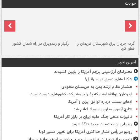
حوادث
گربه جریان برق شهرستان فریمان را
رگبار و رعدوبرق در راه شمال کشور
قطع کرد
گذ
آخرین اخبار
معترضان آرژانتینی پرچم آمریکا را پایین کشیدند
شکاف‌های عمیق در اسرائیل!
هشدار مقام ارشد یمن به عربستان سعودی
اردوغان: توافقنامه مکه پذیرای مشارکت کشورهای دوست است
ادعای بسنت درباره توافق ایران و آمریکا
نتایج آزمون مدارس سمپاد اعلام شد
تاثیرات منفی جنگ علیه ایران بر بازار کار آمریکا
رونمایی از مختصات جدید تنگۀ هرمز
روبیو در رأس فشار حداکثری آمریکا برای تغییر مسیر کوبا
تصویری از تمرینات ترابزون اسپور با حضور ساویچ، صلاح و اونانا