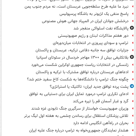
نبرد ما علیه طرح سلطه‌جویی عربستان است، نه مردم جنوب یمن
پاسخ منفی یک لژیونر به باشگاه پرسپولیس
درخشش جوانان ایران در المپیاد جهانی هوش مصنوعی
پالایشگاه نفت اسلواکی منفجر شد
دور هفتم مذاکرات لبنان و رژیم صهیونیستی
ترامپ و سودای پیروزی در انتخابات میان‌دوره‌ای
جزئیات توافق سه جانبه دفاعی ترکیه، عربستان و پاکستان
بلاتکلیفی بیش از ۱۳۰۰ مهاجر خردسال در سئوتای اسپانیا
زلنسکی در انتخابات ریاست جمهوری اوکراین شکست می‌خورد
ادعاهای عربستان درباره توافق مشترک با ترکیه و پاکستان
چگونه جنگ ترامپ با دانشگاه‌ها به شکست کاخ سفید ختم شد؟
پشت پرده توافق جدید ایران؛ تاکتیک یا استراتژی؟
ادعای تکراری ترامپ درمورد تمایل ایران برای دستیابی به توافق
گرد و غبار آسمان قم را تیره می‌کند
وزیران صهیونیست خواستار از سرگیری جنگ نابودی غزه شدند
تلاش پزشکان استقلال برای رساندن چشمی به هفته اول لیگ برتر
بحران در راه‌آهن انگلیس ادامه دارد
هشدار نمایندگان جمهوری‌خواه به ترامپ درباره جنگ علیه ایران