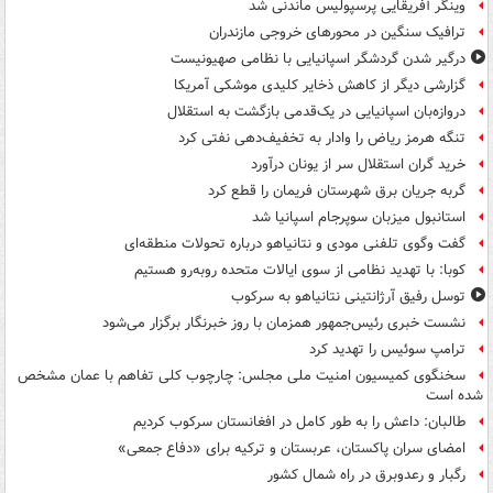
وینگر آفریقایی پرسپولیس ماندنی شد
ترافیک سنگین در محورهای خروجی مازندران
درگیر شدن گردشگر اسپانیایی با نظامی صهیونیست
گزارشی دیگر از کاهش ذخایر کلیدی موشکی آمریکا
دروازه‌بان اسپانیایی در یک‌قدمی بازگشت به استقلال
تنگه هرمز ریاض را وادار به تخفیف‌دهی نفتی کرد
خرید گران استقلال سر از یونان درآورد
گربه جریان برق شهرستان فریمان را قطع کرد
استانبول میزبان سوپرجام اسپانیا شد
گفت وگوی تلفنی مودی و نتانیاهو درباره تحولات منطقه‌ای
کوبا: با تهدید نظامی از سوی ایالات متحده روبه‌رو هستیم
توسل رفیق آرژانتینی نتانیاهو به سرکوب
نشست خبری رئیس‌جمهور همزمان با روز خبرنگار برگزار می‌شود
ترامپ سوئیس را تهدید کرد
سخنگوی کمیسیون امنیت ملی مجلس: چارچوب کلی تفاهم با عمان مشخص
شده است
طالبان: داعش را به طور کامل در افغانستان سرکوب کردیم
امضای سران پاکستان، عربستان و ترکیه برای «دفاع جمعی»
رگبار و رعدوبرق در راه شمال کشور