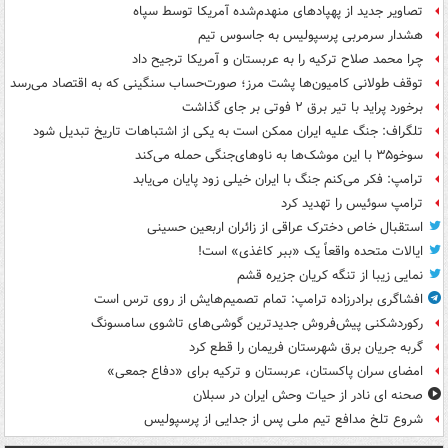
تصاویر جدید از پهپادهای منهدم‌شده آمریکا توسط سپاه
هشدار سرمربی پرسپولیس به جاسوس تیم
چرا محمد صلاح ترکیه را به عربستان و آمریکا ترجیح داد
توقف طولانی کامیون‌ها پشت مرز؛ صورت‌حساب سنگینی که به اقتصاد می‌رسد
برخورد پراید با تیر برق ۲ فوتی بر جای گذاشت
تلگراف: جنگ علیه ایران ممکن است به یکی از اشتباهات تاریخ تبدیل شود
سوخو۳۵ با این موشک‌ها به ناوهای‌جنگی حمله می‌کند
ترامپ: فکر می‌کنم جنگ با ایران خیلی زود پایان می‌یابد
ترامپ سوئیس را تهدید کرد
استقبال خاص دخترک عراقی از زائران اربعین حسینی
ایالات متحده واقعاً یک «ببر کاغذی» است!
نمایی زیبا از تنگه کریان جزیره قشم
افشاگری برادرزاده ترامپ: تمام تصمیم‌هایش از روی ترس است
رکوردشکنی پیش‌فروش جدیدترین گوشی‌های تاشوی سامسونگ
گربه جریان برق شهرستان فریمان را قطع کرد
امضای سران پاکستان، عربستان و ترکیه برای «دفاع جمعی»
صحنه ای نادر از حیات وحش ایران در سبلان
شروع تلخ مدافع تیم ملی پس از جدایی از پرسپولیس