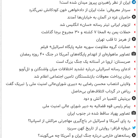
ایران از نظر راهبردی پیروز میدان شده است!
سردار معروفی: ملت ایران از دادخواهی خون کودکانش نمی‌گذرد
حامیان غزه در آلمان به خیابان‌ها آمدند
لژیونر ایرانی تیتر رسانه «سان» انگلیس شد
حملات یمن به المخا ۷ کشته و ۳۰ مجروح برجا گذاشت
از هرمز تا قلب تهران
عملیات گروه مقاومت سوریه علیه پایگاه اسرائیل+ فیلم
تصاویر ماهواره‌ای از انهدام پایگاه‌های آمریکا در جنگ ۴۰ روزه رمضان
صربستان: اروپا در آستانه یک جنگ بزرگ است
ادعای رسانه اسرائیلی درباره تشدید اختلافات میان واشنگتن و تل‌آویو
زمان پرداخت معوقات بازنشستگان تامین اجتماعی اعلام شد
ولایتی انتصاب محسن رضایی به دبیری شورای‌عالی امنیت ملی را تبریک گفت
ریاض در گرداب ائتلاف‌های بی‌حاصل
بریتیش کلمبیا در آتش و دود
پیام رئیس قوه قضائیه به دبیر شورای عالی امنیت ملی
تصاویر پهپاد ساقط شده در جنوب ایران
رد پای آمریکا و اسرائیل در باج‌گیری مهاجرتی مراکش از اسپانیا؟
دروازه فرافر؛ روایتی از تاریخ کهن سریزد
رسانه‌های خارجی درباره جنگ ایران و آمریکا چه می‌گویند؟