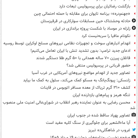
بازگشت رضائیان برای پرسپولیس تبعات دارد
«جهنم‌دره»؛ برنامه تایوان برای مقابله با حمله احتمالی چین
حادثه وحشتناک حین مسابقات سوارکاری در قرقیزستان
زلزله در موساد با شکست پروژه براندازی در ایران
نکونام مافیا را سربه‌نیست کرد
انهدام انبارهای سوخت و تجهیزات نظامی نیروهای مسلح اوکراین توسط روسیه
ادعای جدید ترامپ: بدون تشدید تنش با ایران تعامل می‌کنیم!
قاتلان پیرزن ۷۰ ساله همدانی با ۵۰ گرم طلا دستگیر شدند
حضور قربانی در پرسپولیس منتفی شد؟
تصاویر جدید از انهدام مواضع نیروهای آمریکایی در غرب آسیا
زلنسکی: پیونگ‌یانگ به مسکو کمک می‌کند، سئول به کمک ما بیاید
کشف ۳۱۰ گرم تریاک از معده مسافر اتوبوس در قاینات
تنگه هرمز و پیام‌های بازدارنده ایران
محسن رضایی به عنوان نماینده رهبر انقلاب در شورای‌عالی امنیت ملی منصوب
شد
تصاویر پهپاد ساقط شده در جنوب ایران
آیا ماءالشعیر برای جلوگیری از سنگ کلیه مفید است
غروب در شاهگلی‌ده تبریز
صفحه نخست روزنامه‌های دوشنبه ۱۹ مرداد ۱۴۰۵