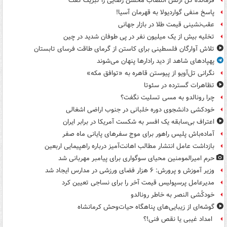
فرمانده کل ارتش انتصاب محسن رضایی را تبریک گفت
پاسخ منفی گواردیولا به قهرمان آسیا!
عقب‌نشینی قیمت طلا در بازار جهانی
تخلیه بیش از یک میلیون نفر در پی طوفان شدید در چین
تلاش آوارگان فلسطینی برای کاستن از گرمای طاقت فرسای تابستان
پهپادهای شاهد از دید رادارها پنهان می‌شوند
نگرانی تل‌آویو از پیوستن قاهره به «توافق مکه»
تظاهرات گسترده در سئوتا
چرا رونالدو به مسی تسلیت نگفت؟
خودکشی دانشجوی دوره خلبانی در جنوب اراضی اشغالی
اعتراف بی‌سابقه یک افسر به شکست آمریکا در برابر ایران
آماده‌باش پلیس راهور برای موج سفرهای پایانی ماه صفر
بازداشت عامل انتشار مطالب اهانت‌آمیز درباره راهپیمایی اربعین
حرم امیرالمومنین محیای سوگواری برای پیامبر مهربانی شد
وزیر آموزش و پرورش: ۶ هزار فضای ورزشی در مدارس ایجاد شد
مدیرعامل پرسپولیس قیمت آخر را برای نساجی تعیین کرد
خودکُشی النصر به خاطر رونالدو
گوشه‌ای از زیبایی‌های پناهگاه‌ حیات‌وحش کرمانشاه
امداد غیبی یا نقص فنی!؟