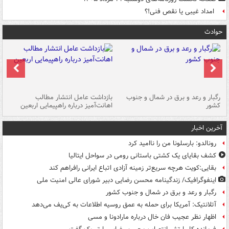
امداد غیبی یا نقص فنی!؟
حوادث
رگبار و رعد و برق در شمال و جنوب
بازداشت عامل انتشار مطالب
کشور
اهانت‌آمیز درباره راهپیمایی اربعین
گر
آخرین اخبار
رونالدو: بارسلونا من را ناامید کرد
کشف بقایای یک کشتی باستانی رومی در سواحل ایتالیا
بقایی:کویت هرچه سریع‌تر زمینه آزادی اتباع ایرانی رافراهم کند
اینفوگرافیک/ زندگینامه محسن رضایی دبیر شورای عالی امنیت‌ ملی
رگبار و رعد و برق در شمال و جنوب کشور
آتلانتیک: آمریکا برای حمله به عمق روسیه اطلاعات به کی‌یف می‌دهد
اظهار نظر عجیب فان خال درباره مارادونا و مسی