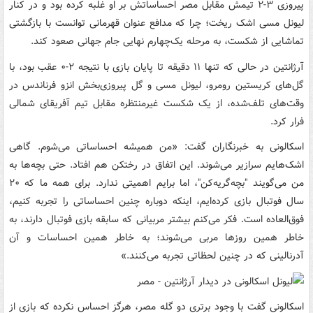
پیروزی ۳-۲ تیمش مقابل مصر احساساتش بر او غلبه کرده بود و در کنار
لیونل مسی اشک ریخت؛ چرا که مدافع عنوان قهرمانی توانست با بازگشتی
تماشایی از شکست، به مرحله یک‌چهارم نهایی جام جهانی صعود کند.
آرژانتین در حالی که تنها ۱۱ دقیقه تا پایان بازی با نتیجه ۲-۰ عقب بود، با
گل‌های کریستین رومرو، لیونل مسی و گل پیروزی‌بخش انزو فرناندس در
وقت‌های تلف‌شده، از یک شکست غیرمنتظره مقابل تیم آفریقای شمالی
فرار کرد.
اسکالونی به خبرنگاران گفت: «من همیشه احساساتی می‌شوم. گاهی
اشک‌هایم سرازیر می‌شوند. این اتفاق در رختکن هم افتاد. حتی بچه‌ها به
من می‌گویند "بچه‌گریه‌کن"، اما برایم اهمیتی ندارد. برای همه ما که ۲۰
سال فوتبال بازی کرده‌ایم، اینکه دوباره چنین احساساتی را تجربه کنیم،
فوق‌العاده است. فکر می‌کنم بیشتر مربیانی که سابقه بازی فوتبال دارند، به
خاطر همین روزها مربی می‌شوند؛ به خاطر همین احساسات و آن
آدرنالینی که در چنین لحظاتی تجربه می‌کنند.»
اسکالونی گفت با وجود برتری دو گله مصر، هرگز احساس نکرده که بازی از