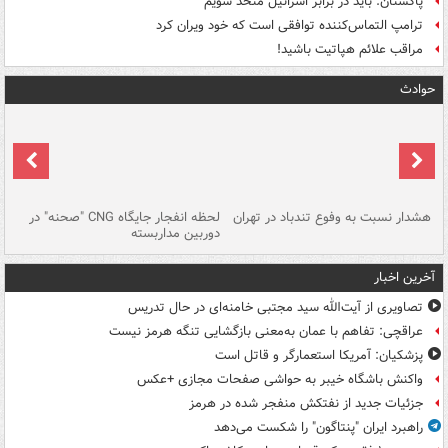
پاکستان: باید در برابر اسرائیل متحد شویم
ترامپ التماس‌کننده توافقی است که خود ویران کرد
مراقب علائم هپاتیت باشید!
حوادث
ای
هشدار نسبت به وفوع تندباد در تهران
لحظه انفجار جایگاه CNG "صحنه" در
دس
دوربین مداربسته
ات
آخرین اخبار
تصاویری از آیت‌الله سید مجتبی خامنه‌ای در حال تدریس
عراقچی: تفاهم با عمان به‌معنی بازگشایی تنگه هرمز نیست
پزشکیان: آمریکا استعمارگر و قاتل است
واکنش باشگاه خیبر به حواشی صفحات مجازی +عکس
جزئیات جدید از نفتکش منفجر شده در هرمز
راهبرد ایران "پنتاگون" را شکست می‌دهد