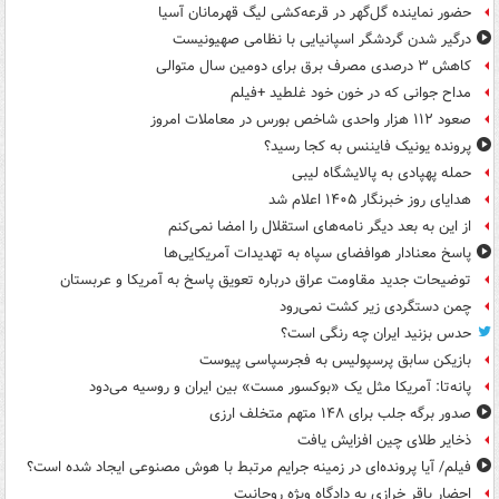
حضور نماینده گل‌گهر در قرعه‌کشی لیگ قهرمانان آسیا
درگیر شدن گردشگر اسپانیایی با نظامی صهیونیست
کاهش ۳ درصدی مصرف برق برای دومین سال متوالی
مداح جوانی که در خون خود غلطید +فیلم
صعود ۱۱۲ هزار واحدی شاخص بورس در معاملات امروز
پرونده یونیک فایننس به کجا رسید؟
حمله پهپادی به پالایشگاه لیبی
هدایای روز خبرنگار ۱۴۰۵ اعلام شد
از این به بعد دیگر نامه‌های استقلال را امضا نمی‌کنم
پاسخ معنادار هوافضای سپاه به تهدیدات آمریکایی‌ها
توضیحات جدید مقاومت عراق درباره تعویق پاسخ به آمریکا و عربستان
چمن دستگردی زیر کشت نمی‌رود
حدس بزنید ایران چه رنگی است؟
بازیکن سابق پرسپولیس به فجرسپاسی پیوست
پانه‌تا: آمریکا مثل یک «بوکسور مست» بین ایران و روسیه می‌دود
صدور برگه جلب برای ۱۴۸ متهم متخلف ارزی
ذخایر طلای چین افزایش یافت
فیلم/ آیا پرونده‌ای در زمینه جرایم مرتبط با هوش مصنوعی ایجاد شده است؟
احضار باقر خرازی به دادگاه ویژه روحانیت