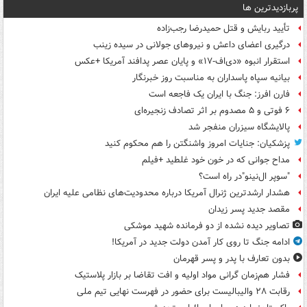
پربازدیدترین ها
تأیید ربایش و قتل حمیدرضا رجب‌زاده
درگیری اعضای داعش و نیروهای جولانی در سیده زینب
استقرار انبوه «دی‌اف‑۱۷» و پایان عصر پدافند آمریکا +عکس
بیانیه سپاه پاسداران به مناسبت روز خبرنگار
فارن افرز: جنگ با ایران یک فاجعه است
۶ فوتی و ۵ مصدوم بر اثر تصادف زنجیره‌ای
پالایشگاه سیزران منفجر شد
پزشکیان: جنایات امروز واشنگتن را هم محکوم کنید
مداح جوانی که در خون خود غلطید +فیلم
"سوپر ال‌نینو"در راه است؟
هشدار ارشدترین ژنرال آمریکا درباره محدودیت‌های نظامی علیه ایران
مقصد جدید پسر زیدان
تصاویر دیده‌ نشده از دو فرمانده شهید موشکی
ادامه جنگ تا روی کار آمدن دولت جدید در آمریکا!
بدون تعارف با پدر و پسر قهرمان
فشار هم‌زمان گرانی مواد اولیه و افت تقاضا بر بازار پلاستیک
رقابت ۲۸ والیبالیست برای حضور در فهرست نهایی تیم ملی