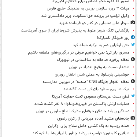
صدور ۱۰ فقره حکم قصاص برای «کلثوم اکبری»
مهلت ۳ روزه سازمان بورس به هلدینگ خلیج فارس
وکیل ترامپ در پرونده حق‌السکوت، وزیر دادگستری شد
سردار علی عظمایی در کنار دو فرمانده شهید
بازگشایی تنگه هرمز منوط به پذیرش شروط ایران از سوی آمریکاست
روز خبرنگار نامبارک!
حتی اوکراین هم به ترکیه حمله کرد
مسرور بارزانی: نمی خواهیم طرفی در درگیری‌های منطقه باشیم
لحظه برخورد صاعقه به ساختمانی در نیویورک
هشدار نسبت به وفوع تندباد در تهران
خوشبینی بارسلونا به عملی شدن انتقال رودری
لحظه انفجار جایگاه CNG "صحنه" در دوربین مداربسته
ترک ها روی ستاره بلژیکی دست گذاشتند
قطع دست عربستان سعودیِ تحت حمایت آمریکا
عملیات ارتش پاکستان در خیبرپختونخوا؛ ۸ نفر کشته شدند
دستگیری باند جاعلان حرفه‌ای مدارک اتباع خارجی در تهران
جاده‌های مشهد آماده میزبانی از زائران رضوی
حمله روسیه به یک کشتی حامل سلاح برای اوکراین
هیلاری کلینتون: ترامپ نمی‌داند چطور با ایرانی‌ها مذاکره کند