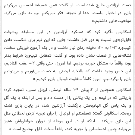
دست آرژانتین خارج شده است. او گفت: «من همیشه احساس می‌کردم
بازی در اختیار ماست. جدا از نتیجه، فکر نمی‌کنم تیم بد بازی می‌کرد.
موقعیت‌هایی داشتیم.»
اسکالونی تأکید کرد که عملکرد آرژانتین در این مسابقه پیشرفت
قابل‌توجهی نسبت به دور قبل داشت؛ جایی که این تیم برای شکست دادن
کیپ‌ورد ۳-۲ به ۱۲۰ دقیقه زمان نیاز داشت و در یک آزمون فیزیکی سخت،
نشانه‌هایی از ضعف نشان داده بود. او گفت: «مقابل کیپ‌ورد شرایط بدتر
بود؛ واقعاً به مشکل خورده بودیم. اما امروز، حتی وقتی ۲-۰ عقب افتادیم،
این حس وجود داشت که بالاخره فرصتی به دست می‌آوریم و می‌توانیم
بازی را برگردانیم. امروز کاملاً متفاوت فوتبال بازی کردیم.»
اسکالونی همچنین از کاپیتان ۳۹ ساله تیمش، لیونل مسی، تمجید کرد؛
بازیکنی که در نیمه اول یک پنالتی را از دست داد و پس از اینکه با یک گل
و یک پاس گل الهام‌بخش بازگشت آرژانتین شد، در پایان بازی اشک
ریخت. اسکالونی گفت: «مطمئنم او فوتبال را برای تجربه کردن لحظاتی مثل
این بازی می‌کند... اینکه او در این مرحله از دوران حرفه‌ای‌اش هنوز
می‌تواند چنین احساساتی را تجربه کند، واقعاً سخت قابل توضیح است.»