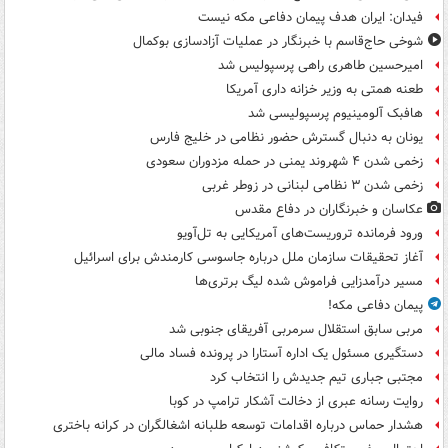
فیدان: ایران هدف پیمان دفاعی مکه نیست
شوخی حاج‌قاسم با خبرنگار در عملیات آزادسازی بوکمال
امیرحسین طاهری راهی پرسپولیس شد
طعنه همتی به وزیر خزانه داری آمریکا
هافبک آلومینیوم پرسپولیسی شد
یونان به دنبال گسترش حضور نظامی در خلیج فارس
زخمی شدن ۴ شهروند یمنی در حمله مزدوران سعودی
زخمی شدن ۳ نظامی لبنانی در زوطر غربی
عکاسان و خبرنگاران در دفاع مقدس
ورود فرمانده تروریست‌های آمریکایی به تل‌آویو
آغاز تحقیقات سازمان ملل درباره جاسوسی کارمندش برای اسرائیل
مسیر درآمدزایی فراموش شده لیگ برتری‌ها
پیمان دفاعی مکه!
مربی سابق استقلال سرمربی آفریقای جنوبی شد
دستگیری مسئول یک اداره آستارا در پرونده فساد مالی
مجتبی جباری تیم جدیدش را انتخاب کرد
روایت رسانه عبری از دخالت آشکار ترامپ در کوبا
هشدار حماس درباره اقدامات توسعه طلبانه اشغالگران در کرانه باختری