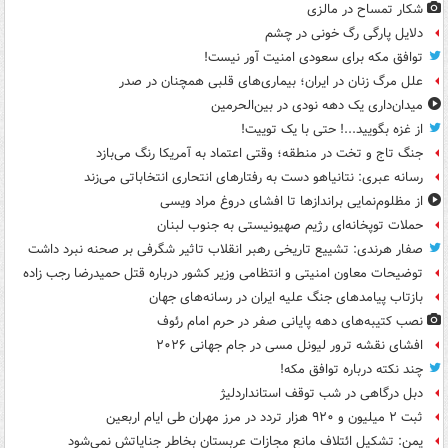
شکار تمساح در مالزی
دلایل پارگی رگ خونی در چشم
توافق مکه برای سعودی امنیت آور نیست!
علل مرگ زنان در ایران؛ بیماری‌های قلبی همچنان در صدر
میدان‌داری یک دهه نودی در بین‌الحرمین
از غزه بگویید...! حتی با یک توییت!
جنگ تاج و تخت در منطقه؛ وقتی اعتماد به آمریکا رنگ می‌بازد
رسانه عبری: نتانیاهو دست به رفتارهای انتحاری انتخاباتی می‌زند
از مظلوم‌نمایی براندازها تا افشای دروغ مراد ویسی
حملات توپخانه‌ای رژیم صهیونیستی به جنوب لبنان
صفار هرندی: تشییع تاریخی رهبر انقلاب تاثیر شگرفی بر صحنه نبرد داشت
توضیحات معاون امنیتی و انتظامی وزیر کشور درباره قتل حمیدرضا رجب زاده
بازتاب پیامدهای جنگ علیه ایران در رسانه‌های جهان
نصب کتیبه‌های دهه پایانی صفر در حرم امام رئوف
افشای نقشه ترور لیونل مسی در جام جهانی ۲۰۲۶
چند نکته درباره توافق مکه!
دبل درگاهی در شب توقف استانداردلیژ
ثبت ۲ میلیون و ۹۲۰ هزار تردد در مرز مهران طی ایام اربعین
یمن: تشکیل ائتلاف مانع مجازات عربستان بخاطر جنایاتش نمی‌شود