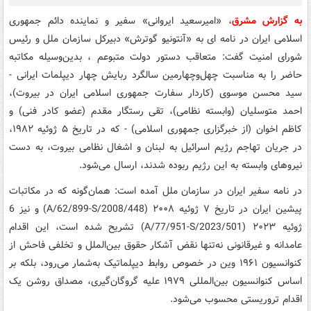
به گزارش مشرق
، «امیرسعید ایروانی» سفیر و نماینده دائم جمهوری
اسلامی ایران در نامه ای به «آنتونیو گوترش» دبیرکل سازمان ملل و رئیس
شورای امنیت گفت: متعاقب دستور دولت متبوعم ، بدین‌وسیله مکاتبه
حاضر را به مناسبت چهل‌وچهارمین سالگرد ربایش چهار دیپلمات ایرانی -
سید محسن موسوی (کاردار سفارت جمهوری اسلامی ایران در بیروت)،
احمد متوسلیان (وابسته نظامی)، تقی رستگار مقدم (عضو کادر فنی) و
کاظم اخوان (از خبرگزاری جمهوری اسلامی) - که در تاریخ ۵ ژوئیه ۱۹۸۲،
در جریان تهاجم رژیم اسرائیل به لبنان و اشغال نظامی بیروت، به دست
نیروهای وابسته به این رژیم ربوده شدند، ارسال می‌شود.
در نامه سفیر ایران در سازمان ملل آمده است: همان‌گونه که در مکاتبات
پیشین ایران در تاریخ ۷ ژوئیه ۲۰۰۸ (A/62/899-S/2008/448) و نیز 6
ژوئیه ۲۰۲۳ (A/77/951-S/2023/501) تشریح شده است، این اقدام
عامدانه و غیرقانونی نه‌تنها نقض آشکار حقوق بین‌الملل و تخلفی فاحش از
کنوانسیون ۱۹۶۱ وین در خصوص روابط دیپلماتیک به‌شمار می‌رود، بلکه بر
اساس کنوانسیون بین‌المللی ۱۹۷۹ علیه گروگان‌گیری، مصداق روشن یک
اقدام تروریستی محسوب می‌شود.