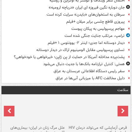
احتمال سفر ویتکاف و کوشنر به اوکراین و روسیه
جان دوباره نگین فیروزه ای ایران «دریاچه ارومیه»
سرطان به استخوان‌های «بایدن» سرایت کرده است
پیروزی قاطع چلسی برابر میلان +فیلم
مهاجم پرسپولیس به پیکان پیوست
ترامپ، مرتکب جنایت جنگی شده است
دیدار دوستانه اما جدی؛ اینتر ۲- یوونتوس ۱ +فیلم
تساوی پرسپولیس مقابل الومینیوم اراک در دیدار دوستانه
پشت‌پرده مداخله آمریکا در حمایت از یِن ژاپن؛ خیرخواهی یا خودخواهی؟
همتی: کنترل ترازنامه بانک‌ها با جدیت دنبال می‌شود
سفر رئیس دستگاه اطلاعاتی عربستان به عراق
دلیل مخالفت AFC با میزبانی آبی‌ها در عراق
سلامت
ر
قرص آزمایشی که می‌تواند درمان HIV
علل مرگ زنان در ایران؛ بیماری‌های
تن