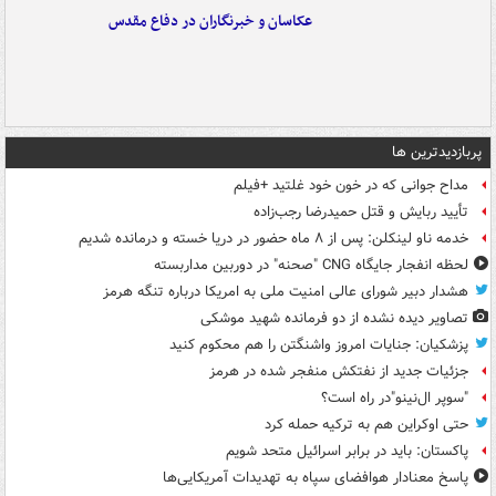
عکاسان و خبرنگاران در دفاع مقدس
پربازدیدترین ها
مداح جوانی که در خون خود غلتید +فیلم
تأیید ربایش و قتل حمیدرضا رجب‌زاده
خدمه ناو لینکلن: پس از ۸ ماه حضور در دریا خسته و درمانده‌ شدیم
لحظه انفجار جایگاه CNG "صحنه" در دوربین مداربسته
هشدار دبیر شورای عالی امنیت ملی به امریکا درباره تنگه هرمز
تصاویر دیده‌ نشده از دو فرمانده شهید موشکی
پزشکیان: جنایات امروز واشنگتن را هم محکوم کنید
جزئیات جدید از نفتکش منفجر شده در هرمز
"سوپر ال‌نینو"در راه است؟
حتی اوکراین هم به ترکیه حمله کرد
پاکستان: باید در برابر اسرائیل متحد شویم
پاسخ معنادار هوافضای سپاه به تهدیدات آمریکایی‌ها