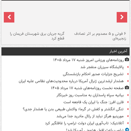
۶ فوتی و ۵ مصدوم بر اثر تصادف
گربه جریان برق شهرستان فریمان را
رگ
زنجیره‌ای
قطع کرد
آخرین اخبار
روزنامه‌های ورزشی امروز ‌شنبه ۱۷ مرداد ۱۴۰۵
پالایشگاه سیزران منفجر شد
تشریح جزئیات صدور احکام بازنشستگی
هشدار ارشدترین ژنرال آمریکا درباره محدودیت‌های نظامی علیه ایران
صفحه نخست روزنامه‌های شنبه ۱۷ مرداد ۱۴۰۵
بیانیه سپاه پاسداران به مناسبت روز خبرنگار
فارن افرز: جنگ با ایران یک فاجعه است
تنگی انگشتر و کفش در گرما؛ واکنش طبیعی بدن یا هشدار جدی؟
مورینیو هرگز نباید از رئال مادرید جدا می‌شد
آتلانتیک: تاب‌آوری ایران دولت ترامپ را غافلگیر کرد
ترامپ باعث افول هژمونی آمریکا شد!