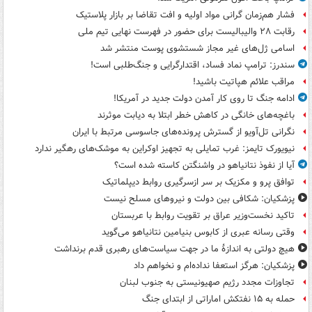
فشار هم‌زمان گرانی مواد اولیه و افت تقاضا بر بازار پلاستیک
رقابت ۲۸ والیبالیست برای حضور در فهرست نهایی تیم ملی
اسامی ژل‌های غیر مجاز شستشوی پوست منتشر شد
سندرز: ترامپ نماد فساد، اقتدارگرایی و جنگ‌طلبی است!
مراقب علائم هپاتیت باشید!
ادامه جنگ تا روی کار آمدن دولت جدید در آمریکا!
باغچه‌های خانگی در کاهش خطر ابتلا به دیابت موثرند
نگرانی تل‌آویو از گسترش پرونده‌های جاسوسی مرتبط با ایران
نیویورک تایمز: غرب تمایلی به تجهیز اوکراین به موشک‌های رهگیر ندارد
آیا از نفوذ نتانیاهو در واشنگتن کاسته شده است؟
توافق پرو و مکزیک بر سر ازسرگیری روابط دیپلماتیک
پزشکیان: شکافی بین دولت و نیروهای مسلح نیست
تاکید نخست‌وزیر عراق بر تقویت روابط با عربستان
وقتی رسانه عبری از کابوس بنیامین نتانیاهو می‌گوید
هیچ دولتی به اندازۀ ما در جهت سیاست‌های رهبری قدم برنداشت
پزشکیان: هرگز استعفا نداده‌ام و نخواهم داد
تجاوزات مجدد رژیم صهیونیستی به جنوب لبنان
حمله به ۱۵ نفتکش‌ اماراتی از ابتدای جنگ