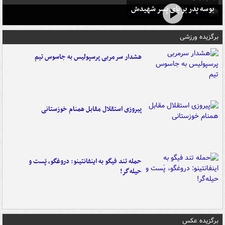
بوسه‌ پدر بر پای پسر شهیدش
برگزیده ورزشی
هشدار سرمربی پرسپولیس به جاسوس تیم
پیروزی استقلال مقابل همنام خوزستانی
حمله تند فیگو به اینفانتینو: دروغگو، پَست‌ و
حیله‌گر!
برگزیده عکس