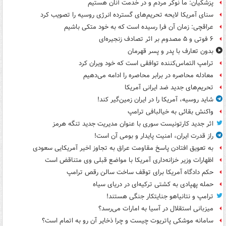
پزشکیان: ما نوکر مردم و در خدمت آنان هستیم
سنای آمریکا لایحه تحریم‌های گسترده انرژی روسیه را تصویب کرد
عراقچی: زمان آن فرا رسیده است که به خود متکی باشیم
۶ فوتی و ۵ مصدوم بر اثر تصادف زنجیره‌ای
بدون تعارف با پدر و پسر قهرمان
ترامپ التماس‌کننده توافقی است که خود ویران کرد
معادله محاصره در برابر محاصره را ادامه می‌دهیم
تحریم‌های جدید ضد ایرانی آمریکا
شاید روسیه، آمریکا را در ایران زمین‌گیر کند!
واکنش بقائی به خیالبافی ترامپ
اثر جدید کارتونیست سوری با عنوان مدیریت جدید تنگه هرمز
راز قدرت ایران، امنیت پایدار و بومی آن است!
به تعویق افتادن پاسخ مقاومت عراق به تجاوز اخیر آمریکایی سعودی
اظهارات وزیر خزانه‌داری آمریکا با مواضع قبلی وی متناقض است
حکم دادگاه آمریکا برای توقف ساخت سالن رقص ترامپ
حمله پهپادی به کشتی ترکیه‌ای در دریای سیاه
ترامپ و نتانیاهو جنایتکار جنگی هستند!
میزبانی استقلال در آسیا به امارات می‌رسد؟
سامانه موشکی پاتریوت چیست و چرا ذخایر آن رو به اتمام است؟