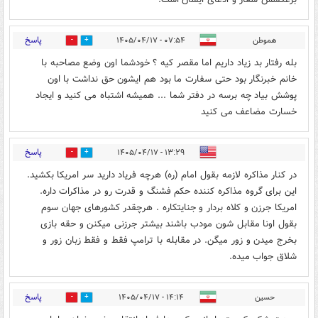
پاسخ
هموطن
۰۷:۵۴ - ۱۴۰۵/۰۴/۱۷
0
1
بله رفتار بد زیاد داریم اما مقصر کیه ؟ خودشما اون وضع مصاحبه با
خانم خبرنگار بود حتی سفارت ما بود هم ایشون حق نداشت با اون
پوشش بیاد چه برسه در دفتر شما ... همیشه اشتباه می کنید و ایجاد
خسارت مضاعف می کنید
پاسخ
۱۳:۲۹ - ۱۴۰۵/۰۴/۱۷
0
0
در کنار مذاکره لازمه بقول امام (ره) هرچه فریاد دارید سر امریکا بکشید.
این برای گروه مذاکره کننده حکم فشنگ و قدرت رو در مذاکرات داره.
امریکا جرزن و کلاه بردار و جنایتکاره . هرچقدر کشورهای جهان سوم
بقول اونا مقابل شون مودب باشند بیشتر جرزنی میکنن و حقه بازی
بخرج میدن و زور میگن. در مقابله با ترامپ فقط و فقط زبان زور و
شلاق جواب میده.
پاسخ
حسین
۱۴:۱۴ - ۱۴۰۵/۰۴/۱۷
0
0