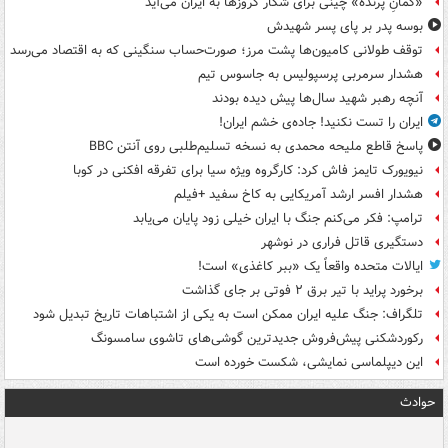
«کمانِ پرنده» چینی برای شکار کروزها به ایران می‌آید
بوسه‌ پدر بر پای پسر شهیدش
توقف طولانی کامیون‌ها پشت مرز؛ صورت‌حساب سنگینی که به اقتصاد می‌رسد
هشدار سرمربی پرسپولیس به جاسوس تیم
آنچه رهبر شهید سال‌ها پیش دیده بودند
ایران را تست نکنید! جاده‌ی خشم ایران!
پاسخ قاطع ملیحه محمدی به نسخه تسلیم‌طلبی روی آنتن BBC
نیویورک تایمز فاش کرد: کارگروه ویژه سیا برای تفرقه افکنی در کوبا
هشدار افسر ارشد آمریکایی به کاخ سفید +فیلم
ترامپ: فکر می‌کنم جنگ با ایران خیلی زود پایان می‌یابد
دستگیری قاتل فراری در نوشهر
ایالات متحده واقعاً یک «ببر کاغذی» است!
برخورد پراید با تیر برق ۲ فوتی بر جای گذاشت
تلگراف: جنگ علیه ایران ممکن است به یکی از اشتباهات تاریخ تبدیل شود
رکوردشکنی پیش‌فروش جدیدترین گوشی‌های تاشوی سامسونگ
این دیپلماسی نمایشی، شکست خورده است
حوادث