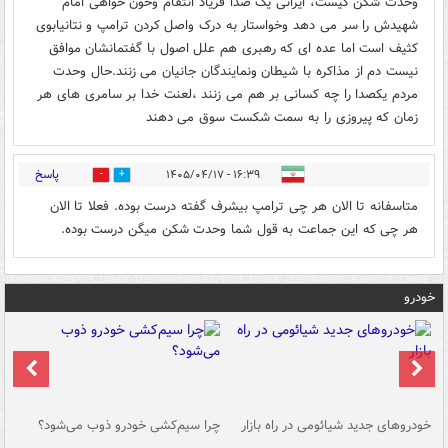
وحدت شکن کیست، ایرانی یک صدا فریاد انتقام وخون خواهی امام
شهیدش را سر می دهد وخواستار به درک واصل کردن ترامپ و نتانیابوی
کثیف است اما عده ای که رهبری هم علل اصول با گفتمانشان موافق
نیست دم از مذاکره با شیطان ونمایندگان جانیان می زنند.حال وحدت
مردم یکصدا را چه کسانی بر هم می زنند ،لعنت خدا بر سامری های هر
زمان که پیروزی را به سمت شکست سوق می دهند
پاسخ
۱۶:۳۹ - ۱۴۰۵/۰۴/۱۷
0
1
متاسفانه تا الان هر چی ترامپ بیشرف گفته درست بوده. فعلا تا الان
هر چی که این جماعت به قول شما وحدت شکن میگن درست بوده.
خودرو
خودروهای جدید شیائومی در راه بازار
چرا سیم‌کشی خودرو ذوب می‌شود؟
شو