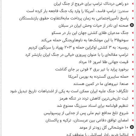
دو راهی دردناک ترامپ برای خروج از جنگ ایران
سندرز: ترامپ فاسد، آمریکا را وارد یک جنگ فاجعه بار کرده است
پاسخ تأمین‌اجتماعی به زمان پرداخت مابه‌التفاوت حقوق بازنشستگان
صحنه ای نادر از حیات وحش ایران در سبلان
جنگ مدعیان طلای کشتی جهان این بار در مسکو
سوخو۳۵ با این موشک‌ها به ناوهای‌جنگی حمله می‌کند
روسیه: به ۳ کشتی اوکراین حمله و ۲۰۳ پهپاد را سرنگون کردیم
ترامپ مقاله‌ای را با عنوان پیروزی خیالی در جنگ ایران بازنشر کرد
قیمت جهانی طلا امروز ۱۶ مرداد
برخورد پراید با تیر برق ۲ فوتی بر جای گذاشت
حمله سایبری گسترده به بورس آمریکا
صنعا: نیروهای ما در کمین‌ هستند
تلگراف: جنگ علیه ایران ممکن است به یکی از اشتباهات تاریخ تبدیل شود
ثبت تاریخی‌ترین کاهش تردد در تنگه هرمز
تنظیم قولنامه برای اسناد سبزرنگ ممنوع شد
شروع تلخ مدافع تیم ملی پس از جدایی از پرسپولیس
امضای توافق دفاعی بین عربستان، ترکیه و پاکستان
۱۰ خوشحالی گل زودتر از موعد
ایتالیا خرید رادار اسرائیلی را متوقف کرد