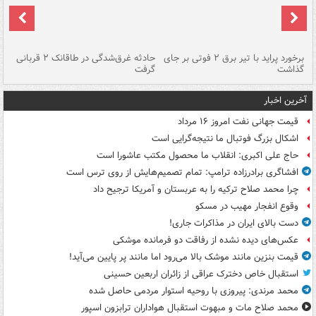
برخورد پراید با تیر برق ۲ فوتی بر جای
حادثه غرق‌شدگی در طاقانک ۲ قربانی
پد
گذاشت
گرفت
جس
آخرین اخبار
قیمت جهانی نفت امروز ۱۶ مرداد
اشکال بزرگ فوتبال ما نتیجه‌گرایی است
حاج علی اکبری: انقلاب ما محصول مکتب عاشورا است
افشاگری برادرزاده ترامپ: تمام تصمیم‌هایش از روی ترس است
چرا محمد صلاح ترکیه را به عربستان و آمریکا ترجیح داد
وقوع انفجار مهیب در مسکو
دست بالای ایران در مذاکرات جاری!
عکس‌های دیده نشده از رفاقت دو فرمانده‌ موشکی
قیمت بنزین مانند موشک بالا می‌رود اما مانند پر پایین می‌آید!
استقبال خاص دخترک عراقی از زائران اربعین حسینی
محمد مرندی: پیروزی با روحیه استوار مردمی حاصل شده
محمد صلاح مات و مبهوت استقبال هواداران ترابزون اسپور