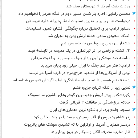
واردات نفت آمریکا از عربستان صفر شد
محسن رضایی: اجازه باز شدن مسیر دوم در تنگه هرمز را نخواهیم داد
درخواست عامری برای تعویق عملیات انتقام‌جویانه علیه عربستان
دستور ترامپ برای تحقیق درباره چگونگی افشای کمبود تسلیحات
ائتلاف سعودی مدعی حمله ارتش یمن به نجران شد
هشدار سرمربی پرسپولیس به جاسوس تیم
۲۲ کشته و زخمی بر اثر تیراندازی در یک مدرسه در تایلند+ فیلم
سامانه ضد موشکی لیزری؛ از بلوف سیاسی تا واقعیت میدانی
ترامپ: فکر می‌کنم جنگ با ایران خیلی زود پایان می‌یابد
نیمی از آمریکایی‌ها از تشدید هرج‌ومرج در غرب آسیا می‌ترسند
از حذف نام همسر تا تغییر نام خانوادگی؛ اما و اگرهای تعویض شناسنامه
نمایی زیبا از تنگه کریان جزیره قشم
رکوردشکنی پیش‌فروش جدیدترین گوشی‌های تاشوی سامسونگ
حادثه غرق‌شدگی در طاقانک ۲ قربانی گرفت
مسجد جامع یزد، از باشکوه‌ترین معماری‌های ایران
پدر شاهرودی پس از قتل پسرش، جسد را در چاه مخفی کرد
دردسر همزمان آمریکا و اوکراین با ته کشیدن موشک های پاتریوت
آثار مخرب مصرف الکل و سیگار در بروز بیماری‌ها