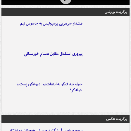
برگزیده ورزشی
هشدار سرمربی پرسپولیس به جاسوس تیم
پیروزی استقلال مقابل همنام خوزستانی
حمله تند فیگو به اینفانتینو: دروغگو، پَست‌ و
حیله‌گر!
برگزیده عکس
پرچم سیاه بر فراز گنبد حسینی همچنان در اهتزاز