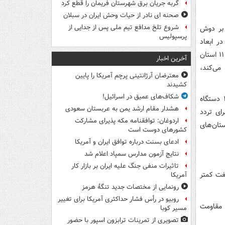
گربه جریان برق شهرستان فریمان را قطع کرد
صحنه ای نادر از حیات وحش ایران در سبلان
شروع تلخ مدافع تیم ملی پس از جدایی از
 بر دوش
پرسپولیس
ر ابعاد
امنیتی، امدادی و تدارکاتی کامل ارزیابی شده است؛ به طوری که در روز برگزاری مراسم، ۱۱ استان
آخرین اخبار
می‌کند،
معترضان آرژانتینی پرچم آمریکا را پایین
کشیدند
شکاف‌های عمیق در اسرائیل!
وی همچنین با استناد به تماس‌های دریافتی، از اقدام یکی از خیرین برای اجاره ۱۰۰ دستگاه
هشدار مقام ارشد یمن به عربستان سعودی
هزار لیتر سوخت برای تردد
اردوغان: توافقنامه مکه پذیرای مشارکت
تان‌های
کشورهای دوست است
ادعای بسنت درباره توافق ایران و آمریکا
نتایج آزمون مدارس سمپاد اعلام شد
تاثیرات منفی جنگ علیه ایران بر بازار کار
فت کمتر
آمریکا
رونمایی از مختصات جدید تنگۀ هرمز
روبیو در رأس فشار حداکثری آمریکا برای تغییر
 مقاومت
مسیر کوبا
تصویری از تمرینات ترابزون اسپور با حضور