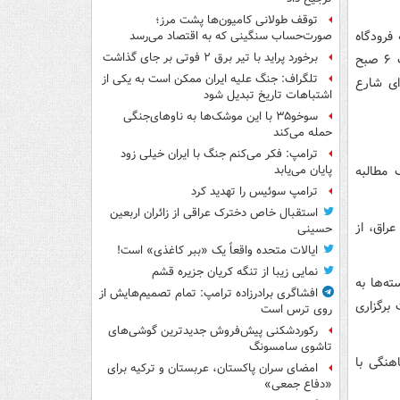
توقف طولانی کامیون‌ها پشت مرز؛
فرودگاه
صورت‌حساب سنگینی که به اقتصاد می‌رسد
برخورد پراید با تیر برق ۲ فوتی بر جای گذاشت
نجف منتقل خواهد شد. طبق برنامه‌ریزی صورت‌گرفته، مراسم رسمی در نجف از ساعت ۶ صبح
تلگراف: جنگ علیه ایران ممکن است به یکی از
 همان روز، از ابتدای شارع
اشتباهات تاریخ تبدیل شود
سوخو۳۵ با این موشک‌ها به ناوهای‌جنگی
حمله می‌کند
ترامپ: فکر می‌کنم جنگ با ایران خیلی زود
 مطالبه
پایان می‌یابد
ترامپ سوئیس را تهدید کرد
استقبال خاص دخترک عراقی از زائران اربعین
راق، از
حسینی
ایالات متحده واقعاً یک «ببر کاغذی» است!
نمایی زیبا از تنگه کریان جزیره قشم
ه‌ها به
افشاگری برادرزاده ترامپ: تمام تصمیم‌هایش از
برگزاری
روی ترس است
رکوردشکنی پیش‌فروش جدیدترین گوشی‌های
تاشوی سامسونگ
هنگی با
امضای سران پاکستان، عربستان و ترکیه برای
«دفاع جمعی»