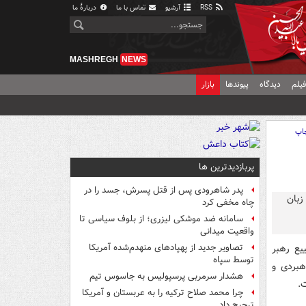
RSS
آرشیو
تماس با ما
دربارهٔ ما
MASHREGH
NEWS
یلم
دیدگاه
پیوندها
بازار
اپ
پربازدیدترین ها
پدر شاهرودی پس از قتل پسرش، جسد را در
چاه مخفی کرد
سامانه ضد موشکی لیزری؛ از بلوف سیاسی تا
واقعیت میدانی
یع رهبر
تصاویر جدید از پهپادهای منهدم‌شده آمریکا
توسط سپاه
هبردی و
هشدار سرمربی پرسپولیس به جاسوس تیم
.
چرا محمد صلاح ترکیه را به عربستان و آمریکا
ترجیح داد