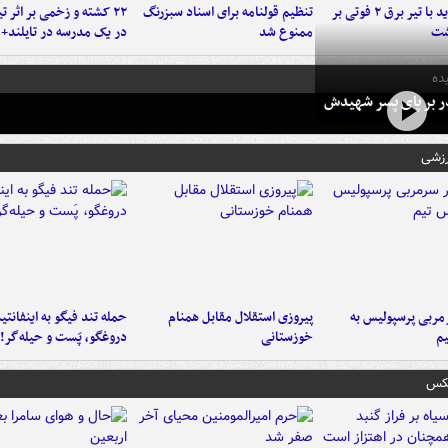
برخورد پراید با تیر برق ۲ فوتی بر
تنظیم قولنامه برای اسناد سبزرنگ
۲۲ کشته و زخمی بر اثر ت
شت
ممنوع شد
در یک مدرسه در تایلند+ 
ده
در بر پای پسر شهیدش
رزشی
ربی پرسپولیس به
پیروزی استقلال مقابل همنام
حمله تند فیگو به اینفانتین
م
خوزستانی
دروغگو، پَست‌ و حیله‌گر!
عکس