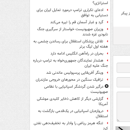
استراتژی؟
ادعای تکراری ترامپ درمورد تمایل ایران برای
 پیکر
دستیابی به توافق
گرد و غبار آسمان قم را تیره می‌کند
وزیران صهیونیست خواستار از سرگیری جنگ
نابودی غزه شدند
تلاش پزشکان استقلال برای رساندن چشمی به
هفته اول لیگ برتر
بحران در راه‌آهن انگلیس ادامه دارد
هشدار نمایندگان جمهوری‌خواه به ترامپ درباره
جنگ علیه ایران
وینگر آفریقایی پرسپولیس ماندنی شد
ترافیک سنگین در محورهای خروجی مازندران
درگیر شدن گردشگر اسپانیایی با نظامی
صهیونیست
گزارشی دیگر از کاهش ذخایر کلیدی موشکی
آمریکا
دروازه‌بان اسپانیایی در یک‌قدمی بازگشت به
استقلال
تنگه هرمز ریاض را وادار به تخفیف‌دهی نفتی
کرد