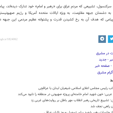
 سرکنسول، تشییعی که مردم عراق برای «رهبر و امام» خود تدارک دیده‌اند، پی
ه به دشمنان جبهه مقاومت، به ویژه ایالات متحده آمریکا و رژیم صهیونیستی
پیامی که هدف آن به رخ کشیدن قدرت و پشتوانه عظیم مردمی این جبهه د
ط
ائب رئیس مجلس اعلای اسلامی شیعیان لبنان با عراقچی
ربی: خون شهید امام خامنه‌ای پروژه صهیونی در منطقه را نابود می‌کند
ن: تشییع تاریخی رهبر انقلاب مهر باطل بر روایت‌های غربی زد
ن راهی نجف شد
از جلسات رهبر شهید برای تسهیل ورود زائران عراقی