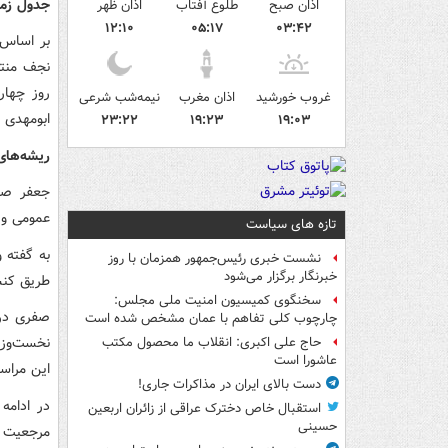
جدول زما
اذان صبح
طلوع آفتاب
اذان ظهر
۱۲:۱۰
۰۵:۱۷
۰۳:۴۲
بر اساس 
غروب خورشید
اذان مغرب
نیمه‌شب شرعی
ابومهدی 
۲۳:۲۲
۱۹:۲۳
۱۹:۰۳
ریشه‌های
جعفر صفر
عمومی و 
تازه های سیاست
به گفته 
نشست خبری رئیس‌جمهور همزمان با روز
خبرنگار برگزار می‌شود
طریق کنس
سخنگوی کمیسیون امنیت ملی مجلس:
صفری در 
چارچوب کلی تفاهم با عمان مشخص شده است
نخست‌وزی
حاج علی اکبری: انقلاب ما محصول مکتب
عاشورا است
این مراسم
دست بالای ایران در مذاکرات جاری!
در ادامه
استقبال خاص دخترک عراقی از زائران اربعین
حسینی
مرجعیت عا