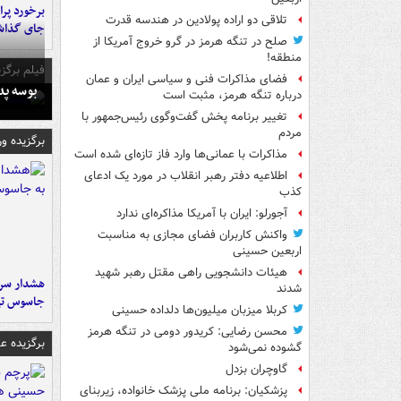
تلاقی دو اراده پولادین در هندسه قدرت
جای گذا
صلح در تنگه هرمز در گرو خروج آمریکا از
منطقه!
فیلم برگزی
فضای مذاکرات فنی و سیاسی ایران و عمان
بوسه‌ پ
درباره تنگه هرمز، مثبت است
تغییر برنامه پخش گفت‌وگوی رئیس‌جمهور با
مردم
برگزیده و
مذاکرات با عمانی‌ها وارد فاز تازه‌ای شده است
اطلاعیه دفتر رهبر انقلاب در مورد یک ادعای
کذب
آجورلو: ایران با آمریکا مذاکره‌ای ندارد
واکنش کاربران فضای مجازی به مناسبت
اربعین حسینی
هیئات دانشجویی راهی مقتل رهبر شهید
هشدار سرم
شدند
جاسوس تی
کربلا میزبان میلیون‌ها دلداده حسینی
محسن رضایی: کریدور دومی در تنگه هرمز
برگزیده 
گشوده نمی‌شود
گاوچران بزدل
پزشکیان: برنامه ملی پزشک خانواده، زیربنای