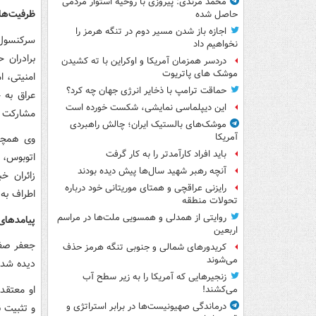
محمد مرندی: پیروزی با روحیه استوار مردمی
ظرفیت‌ها
حاصل شده
اجازه باز شدن مسیر دوم در تنگه هرمز را
سرکنسول 
نخواهیم داد
برادران 
دردسر همزمان آمریکا و اوکراین با ته کشیدن
موشک های پاتریوت
حماقت ترامپ با ذخایر انرژی جهان چه کرد؟
عراق به 
این دیپلماسی نمایشی، شکست خورده است
مشارکت خ
موشک‌های بالستیک ایران؛ چالش راهبردی
آمریکا
باید افراد کارآمدتر را به کار گرفت
آنچه رهبر شهید سال‌ها پیش دیده بودند
زائران خ
رایزنی عراقچی و همتای موریتانی خود درباره
اطراف به
تحولات منطقه
روایتی از همدلی و همسویی ملت‌ها در مراسم
پیامدهای
اربعین
جعفر صفر
کریدورهای شمالی و جنوبی تنگه هرمز حذف
می‌شوند
دیده شده
زنجیرهایی که آمریکا را به زیر سطح آب
او معتقد
می‌کشند!
درماندگی صهیونیست‌ها در برابر استراتژی و
و تثبیت ن