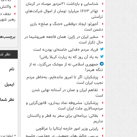
شناسایی و بازداشت ۲۱مزدور موساد در کرمان
واکنش 
تهاتر ۱۶۷۳ میلیارد تومان از اموال شرکت‌های
نجف در 
تراستی
رهبر شهید
آجورلو: ایجاد دوقطبی «جنگ و صلح‌» بازی
دشمن است
برچسب‌ها
سفیر ایران در ژاپن: همان فاجعه هیروشیما در
حال تکرار است
فریاد مردم «فدایی خامنه‌ای بودن» است
نظر شم
به یاد آن روز که به زیارت کربلا رفتی!
جمهوری اسلامی نه از موشک می‌گذرد، نه از
نام
تنگه هرمز!
پزشکیان: اگر تا امروز مانده‌ایم، به‌خاطر مردم
نجیب ایران است
ایمیل
تفاهم ایران و عمان در آستانه نهایی شدن
است
نظر شما 
پزشکیان: مشروطه نماد بیداری، قانون‌گرایی و
مردم‌سالاری ملت ایران است
بقائی: برنامه‌ای برای سفر به قطر و پاکستان
نداریم
رایزنی وزیر امور خارجه ایتالیا با عراقچی
بررسی چالش‌های جمعیتی در چهارمین جلسه
*
لطفا عدد م