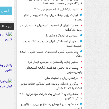
قرارگاه جوانی جمعیت قوه قضا
شرط بازگشایی تنگه هرمز چیست؟
توئیت وزیر ارشاد درباره یک تکذیبیه از دفتر
رهبری
حمایت ایران از تصمیمات رهبران فلسطینی در
این مطالب
روند مذاکرات
رسوایی در اردوگاه دشمن!
عمان از ایستادگی ایران در زمینه تنگه هرمز
خرسند است!
پیش‌بینی رئیس کمیسیون امنیت ملی از آینده
جنگ
سفیر جدید پاکستان با مومنی دیدار کرد
رگبار و رع
پشت پرده پخش هدفمند شایعه استعفای
کشور
رئیس‌جمهور
مرزهای زبان و امنیت ملی
برگزاری دادگاه پرونده کثیرالشاکی «تات موتور
تاک» با ۲۹۷۹ شاکی
کلاهبرداری ۴ همتی یک شرکت مهاجرتی؛ ۳۰۰
شاکی تاکنون
خدمت‌رسانی قهرمان بدنسازی ایران به زائرین
اربعین