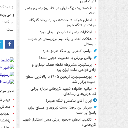
قدرت ایران
از دیدگاه
۶ دستاورد بزرگ ایران در ۱۶۰ روز رهبری رهبر
انقلاب
و بی‌پرد
ادعای شبکه «الحدث» درباره ایجاد گذرگاه
می‌کند؛ 
موقت در تنگه هرمز
است.
ابتکارات رهبر انقلاب در میدان نبرد
هلاکت اعضای یک تیم تروریستی در جنوب
سیستان
ترامپ کنترلی بر تنگه هرمز ندارد!
وقتی ورزش با معنویت عجین بشه!
پزشکیان: مشروطه نقطه عطف بیداری و
آزادی‌خواهی ملت ایران بود
پورجمشیدیان: اربعین ۱۴۰۵ با بالاترین سطح
امنیت برگزار شد
بیانیه خانواده شهید لاریجانی درباره برخی
اخبار مرتب
گمانه‌زنی‌های رسانه‌ای
دیدار ن
ایران آقای بلامنازع تنگه هرمز!
محافل ع
سردار ابن‌الرضا: دست نیروهای مسلح برای
پاسخ پُر است
المیادی
تکذیب ادعای «نحوه ردزنی محل استقرار شهید
پزشکیا
لاریجانی»
روایتی 