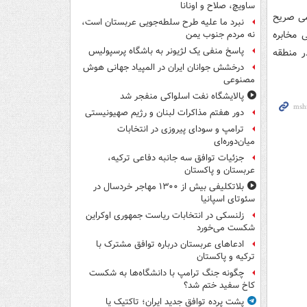
ساویچ، صلاح و اونانا
امی صریح
نبرد ما علیه طرح سلطه‌جویی عربستان است،
 مخابره
نه مردم جنوب یمن
پاسخ منفی یک لژیونر به باشگاه پرسپولیس
ر منطقه
درخشش جوانان ایران در المپیاد جهانی هوش
مصنوعی
پالایشگاه نفت اسلواکی منفجر شد
دور هفتم مذاکرات لبنان و رژیم صهیونیستی
ترامپ و سودای پیروزی در انتخابات
میان‌دوره‌ای
جزئیات توافق سه جانبه دفاعی ترکیه،
عربستان و پاکستان
بلاتکلیفی بیش از ۱۳۰۰ مهاجر خردسال در
سئوتای اسپانیا
زلنسکی در انتخابات ریاست جمهوری اوکراین
شکست می‌خورد
ادعاهای عربستان درباره توافق مشترک با
ترکیه و پاکستان
چگونه جنگ ترامپ با دانشگاه‌ها به شکست
کاخ سفید ختم شد؟
پشت پرده توافق جدید ایران؛ تاکتیک یا