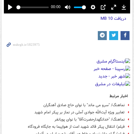
00:00
Play
Mute
Settings
PIP
Enter
Down
دریافت
10 MB
fullscreen
اخبار مرتبط
نماهنگ/ "سرو می ماند" با نوای حاج صادق آهنگران
تعابیر ویژه آیت‌الله جوادی آملی در نماز بر پیکر امام شهید
نماهنگ/ "خدانگهدارحضرت‌آقا" با نوای پویانفر
فیلم/ انتقال پیکر قائد شهید امت از هواپیما به جایگاه فرودگاه
فیلم/ گرامیداشت یاد و خاطره‌ی آقای شهید ایران در آلمان