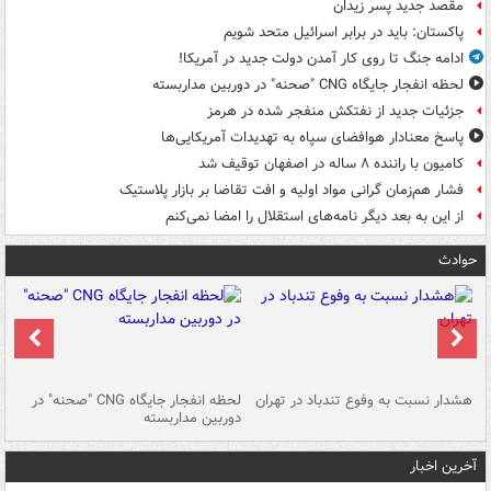
مقصد جدید پسر زیدان
پاکستان: باید در برابر اسرائیل متحد شویم
ادامه جنگ تا روی کار آمدن دولت جدید در آمریکا!
لحظه انفجار جایگاه CNG "صحنه" در دوربین مداربسته
جزئیات جدید از نفتکش منفجر شده در هرمز
پاسخ معنادار هوافضای سپاه به تهدیدات آمریکایی‌ها
کامیون با راننده ۸ ساله در اصفهان توقیف شد
فشار هم‌زمان گرانی مواد اولیه و افت تقاضا بر بازار پلاستیک
از این به بعد دیگر نامه‌های استقلال را امضا نمی‌کنم
حوادث
ای
هشدار نسبت به وفوع تندباد در تهران
لحظه انفجار جایگاه CNG "صحنه" در
دس
دوربین مداربسته
ات
آخرین اخبار