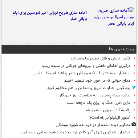
آماده سازی ضریح نورانی امیرالمومنین برای ایام
پایانی صفر
پربازدیدترین ها
تأیید ربایش و قتل حمیدرضا رجب‌زاده
درگیری اعضای داعش و نیروهای جولانی در سیده زینب
استقرار انبوه «دی‌اف‑۱۷» و پایان عصر پدافند آمریکا +عکس
مداح جوانی که در خون خود غلطید +فیلم
پزشکیان: جنایات امروز واشنگتن را هم محکوم کنید
بیانیه سپاه پاسداران به مناسبت روز خبرنگار
فارن افرز: جنگ با ایران یک فاجعه است
پالایشگاه سیزران منفجر شد
"سوپر ال‌نینو"در راه است؟
تصاویر دیده‌ نشده از دو فرمانده شهید موشکی
هشدار ارشدترین ژنرال آمریکا درباره محدودیت‌های نظامی علیه ایران