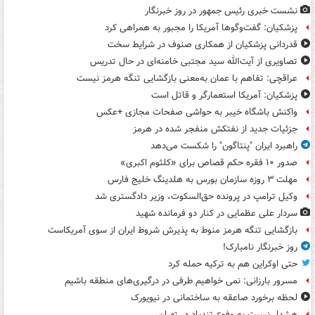
نشست خبری رئیس جمهور در روز خبرنگار
پزشکیان: گفت‌وگوها آمریکا را مجبور به همراهی کرد
قدردانی پزشکیان از همکاری صنوف در شرایط سخت
تصاویری از آیت‌الله سید مجتبی خامنه‌ای در حال تدریس
عراقچی: تفاهم با عمان به‌معنی بازگشایی تنگه هرمز نیست
پزشکیان: آمریکا استعمارگر و قاتل است
واکنش باشگاه خیبر به حواشی صفحات مجازی +عکس
جزئیات جدید از نفتکش منفجر شده در هرمز
راهبرد ایران "پنتاگون" را شکست می‌دهد
صدور ۱۰ فقره حکم قصاص برای «کلثوم اکبری»
مهلت ۳ روزه سازمان بورس به هلدینگ خلیج فارس
وکیل ترامپ در پرونده حق‌السکوت، وزیر دادگستری شد
سردار علی عظمایی در کنار دو فرمانده شهید
بازگشایی تنگه هرمز منوط به پذیرش شروط ایران از سوی آمریکاست
روز خبرنگار نامبارک!
حتی اوکراین هم به ترکیه حمله کرد
مسرور بارزانی: نمی خواهیم طرفی در درگیری‌های منطقه باشیم
لحظه برخورد صاعقه به ساختمانی در نیویورک
هشدار نسبت به وفوع تندباد در تهران