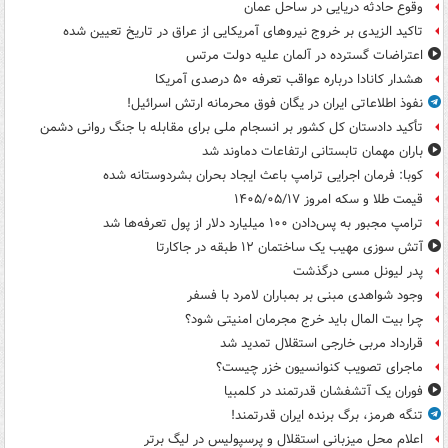
وقوع حادثه دریایی در ساحل عمان
تاکید الزیدی بر خروج نیروهای آمریکایی از عراق در تاریخ تعیین شده
اعتراضات گسترده در آلمان علیه دولت مرتس
هشدار کانادا درباره عواقب تعرفه ۵۰ درصدی آمریکا
نفوذ اطلاعاتی ایران در یگان فوق محرمانه ارتش اسرائیل!
تأکید دادستان کل کشور بر انسجام ملی برای مقابله با جنگ روانی دشمن
باران مهمان تابستانی ارتفاعات دماوند شد
کوبا: فرمان اجرایی ترامپ باعث ایجاد بحران بشردوستانه شده
قیمت طلا و سکه امروز ۱۴۰۵/۰۵/۱۷
ترامپ مجبور به پس‌دادن ۱۰۰ میلیارد دلار از پول تعرفه‌ها شد
آتش سوزی مهیب یک ساختمان ۱۲ طبقه در جاکارتا
پدر لیونل مسی درگذشت
وجود شواهدی مبنی بر بمباران لامرد با فسفر
چرا بیت المال باید خرج مجرمان امنیتی شود؟
قرارداد مربی خارجی استقلال تمدید شد
ماجرای تصویب کنوانسیون خزر چیست؟
فوران یک آتشفشان قدرتمند در کلمبیا
تنگه هرمز، برگ برنده ایران قدرتمند!
اعلام محل میزبانی استقلال و پرسپولیس در لیگ برتر