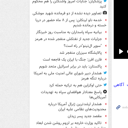
پزشکیان: جنایات امروز واشنگتن را هم محکوم
کنید
تصاویر دیده‌ نشده از دو فرمانده شهید موشکی
خدمه ناو لینکلن: پس از ۸ ماه حضور در دریا
خسته و درمانده‌ شدیم
بیانیه سپاه پاسداران به مناسبت روز خبرنگار
جزئیات جدید از نفتکش منفجر شده در هرمز
"سوپر ال‌نینو"در راه است؟
پالایشگاه سیزران منفجر شد
Pla
فارن افرز: جنگ با ایران یک فاجعه است
پاکستان: باید در برابر اسرائیل متحد شویم
هشدار دبیر شورای عالی امنیت ملی به امریکا
درباره تنگه هرمز
ت آگاهی
حتی اوکراین هم به ترکیه حمله کرد
پاسخ معنادار هوافضای سپاه به تهدیدات
آمریکایی‌ها
هشدار ارشدترین ژنرال آمریکا درباره
محدودیت‌های نظامی علیه ایران
مقصد جدید پسر زیدان
تاکید وزارت خارجه بر لزوم روشن شدن ابعاد