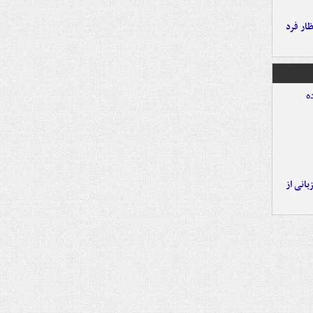
ار فرد
انی از