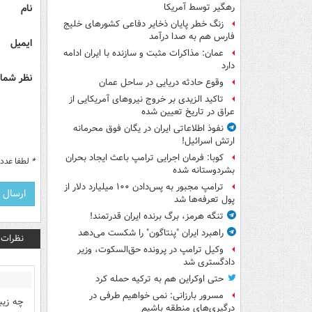
نام
رهگیر توسط آمریکا
زنگ خطر پایان ذخایر دفاعی کشورهای خلیج
فارس هم به صدا درآمد
ایمیل
عمان: مذاکرات مثبت و سازنده با ایران ادامه
دارد
نظر شما 
وقوع حادثه دریایی در ساحل عمان
تاکید الزیدی بر خروج نیروهای آمریکایی از
عراق در تاریخ تعیین شده
نفوذ اطلاعاتی ایران در یگان فوق محرمانه
ارتش اسرائیل!
کوبا: فرمان اجرایی ترامپ باعث ایجاد بحران
*
لطفا عدد م
بشردوستانه شده
ترامپ مجبور به پس‌دادن ۱۰۰ میلیارد دلار از
پول تعرفه‌ها شد
تنگه هرمز، برگ برنده ایران قدرتمند!
راهبرد ایران "پنتاگون" را شکست می‌دهد
نظرات
وکیل ترامپ در پرونده حق‌السکوت، وزیر
دادگستری شد
حتی اوکراین هم به ترکیه حمله کرد
مسرور بارزانی: نمی خواهیم طرفی در
چه زیبا
درگیری‌های منطقه باشیم