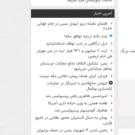
جنایت تروریستی مزار شریف
آخرین اخبار
افشای نقشه ترور لیونل مسی در جام جهانی
۲۰۲۶
چند نکته درباره توافق مکه!
دبل درگاهی در شب توقف استانداردلیژ
ثبت ۲ میلیون و ۹۲۰ هزار تردد در مرز مهران
عمت بزرگ
طی ایام اربعین
یمن: تشکیل ائتلاف مانع مجازات عربستان
بخاطر جنایاتش نمی‌شود
فیدان: ایران هدف پیمان دفاعی مکه نیست
شوخی حاج‌قاسم با خبرنگار در عملیات
آزادسازی بوکمال
امیرحسین طاهری راهی پرسپولیس شد
طعنه همتی به وزیر خزانه داری آمریکا
هافبک آلومینیوم پرسپولیسی شد
یونان به دنبال گسترش حضور نظامی در خلیج
فارس
زخمی شدن ۴ شهروند یمنی در حمله مزدوران