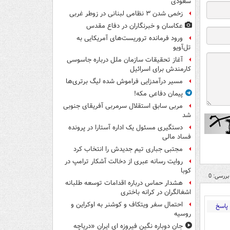
سعودی
زخمی شدن ۳ نظامی لبنانی در زوطر غربی
عکاسان و خبرنگاران در دفاع مقدس
ورود فرمانده تروریست‌های آمریکایی به
تل‌آویو
آغاز تحقیقات سازمان ملل درباره جاسوسی
کارمندش برای اسرائیل
مسیر درآمدزایی فراموش شده لیگ برتری‌ها
پیمان دفاعی مکه!
مربی سابق استقلال سرمربی آفریقای جنوبی
شد
دستگیری مسئول یک اداره آستارا در پرونده
فساد مالی
مجتبی جباری تیم جدیدش را انتخاب کرد
روایت رسانه عبری از دخالت آشکار ترامپ در
کوبا
بررسی: 0
هشدار حماس درباره اقدامات توسعه طلبانه
اشغالگران در کرانه باختری
احتمال سفر ویتکاف و کوشنر به اوکراین و
پاسخ
روسیه
جان دوباره نگین فیروزه ای ایران «دریاچه