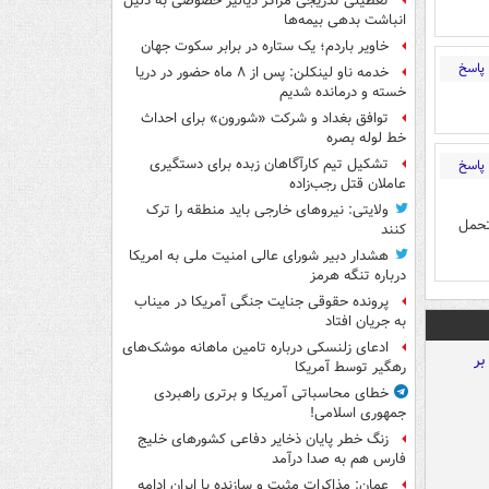
تعطیلی تدریجی مراکز دیالیز خصوصی به دلیل
انباشت بدهی بیمه‌ها
خاویر باردم؛ یک ستاره در برابر سکوت جهان
پاسخ
خدمه ناو لینکلن: پس از ۸ ماه حضور در دریا
خسته و درمانده‌ شدیم
توافق بغداد و شرکت «شورون» برای احداث
خط لوله بصره
تشکیل تیم کارآگاهان زبده برای دستگیری
پاسخ
عاملان قتل رجب‌زاده
ولایتی: نیروهای خارجی باید منطقه را ترک
تحمل
کنند
هشدار دبیر شورای عالی امنیت ملی به امریکا
درباره تنگه هرمز
پرونده حقوقی جنایت جنگی آمریکا در میناب
به جریان افتاد
ادعای زلنسکی درباره تامین ماهانه موشک‌های
رهگیر توسط آمریکا
خطای محاسباتی آمریکا و برتری راهبردی
جمهوری اسلامی!
زنگ خطر پایان ذخایر دفاعی کشورهای خلیج
فارس هم به صدا درآمد
عمان: مذاکرات مثبت و سازنده با ایران ادامه