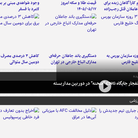
کارآگاهان زبده برای
قیمت طلا و سکه امروز
وجود شواهدی مبنی بر بمب
املان قتل رجب‌زاده
۱۴۰۵/۰۵/۱۷
لامرد با فسفر
لت ۳ روزه سازمان بورس به
دستگیری باند جاعلان حرفه‌ای
کاهش ۳ درصدی مصرف
لیج فارس
مدارک اتباع خارجی در تهران
دومین سال متوالی
ده
 CNG "صحنه" در دوربین مداربسته
رزشی