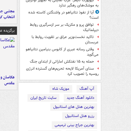
نیویورک تایمز: غرب تمایلی به تجهیز اوکراین
به موشک‌های رهگیر ندارد
مجتبی جبا
آیا از نفوذ نتانیاهو در واشنگتن کاسته شده
انتخاب کر
است؟
توافق پرو و مکزیک بر سر ازسرگیری روابط
دیپلماتیک
برگزیده 
تاکید نخست‌وزیر عراق بر تقویت روابط با
عربستان
وقتی رسانه عبری از کابوس بنیامین نتانیاهو
می‌گوید
حمله به ۱۵ نفتکش‌ اماراتی از ابتدای جنگ
سنای آمریکا لایحه تحریم‌های گسترده انرژی
روسیه را تصویب کرد
عکاسان و 
مقدس
آپ آهنگ
موزیک شاه
دانلود آهنگ جدید
سایت تاریخ ایران
بهترین هتل های استانبول
رزرو هتل استانبول
بهترین جراح بینی ترمیمی