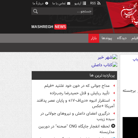
RSS
آرشیو
تماس با ما
دربارهٔ ما
MASHREGH
NEWS
یلم
دیدگاه
پیوندها
بازار
اپ
پربازدیدترین ها
مداح جوانی که در خون خود غلتید +فیلم
ر برجسته
تأیید ربایش و قتل حمیدرضا رجب‌زاده
استقرار انبوه «دی‌اف‑۱۷» و پایان عصر پدافند
آمریکا +عکس
درگیری اعضای داعش و نیروهای جولانی در
سیده زینب
لحظه انفجار جایگاه CNG "صحنه" در دوربین
مداربسته