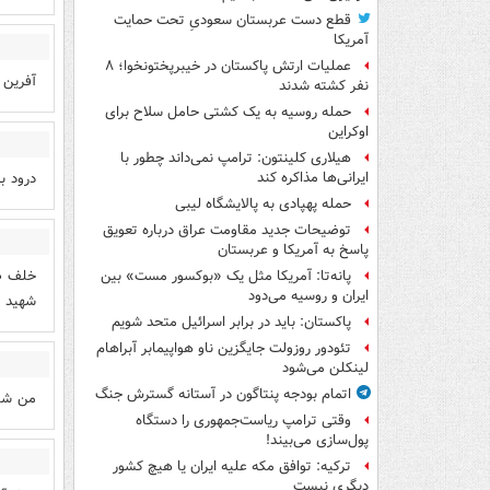
قطع دست عربستان سعودیِ تحت حمایت
آمریکا
عملیات ارتش پاکستان در خیبرپختونخوا؛ ۸
آفرین 
نفر کشته شدند
حمله روسیه به یک کشتی حامل سلاح برای
اوکراین
هیلاری کلینتون: ترامپ نمی‌داند چطور با
درود ب
ایرانی‌ها مذاکره کند
حمله پهپادی به پالایشگاه لیبی
توضیحات جدید مقاومت عراق درباره تعویق
پاسخ به آمریکا و عربستان
خلف صا
پانه‌تا: آمریکا مثل یک «بوکسور مست» بین
ایران و روسیه می‌دود
شهید ک
پاکستان: باید در برابر اسرائیل متحد شویم
تئودور روزولت جایگزین ناو هواپیمابر آبراهام
لینکلن می‌شود
اتمام بودجه پنتاگون در آستانه گسترش جنگ
من شخص
وقتی ترامپ ریاست‌جمهوری را دستگاه
پول‌سازی می‌بیند!
ترکیه: توافق مکه علیه ایران یا هیچ کشور
دیگری نیست