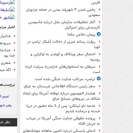
فارس
زخمی شدن ۴ شهروند یمنی در حمله مزدوران
سعودی
آغاز تحقیقات سازمان ملل درباره جاسوسی
اخبار مرتب
کارمندش برای اسرائیل
پیمان دفاعی مکه!
شاعران
روایت رسانه عبری از دخالت آشکار ترامپ در
سرودهای
کوبا
حدادعاد
احتمال سفر ویتکاف و کوشنر به اوکراین و
خدا بود
روسیه
شعری از
سرطان به استخوان‌های «بایدن» سرایت کرده
اگه میخ
است
ترامپ، مرتکب جنایت جنگی شده است
برچسب‌ها
سفر رئیس دستگاه اطلاعاتی عربستان به عراق
هشدار الموسوی درباره توطئه آمریکا برای ایجاد
تمیم ال
شکاف در نیروهای مسلح عراق
رهبر شهی
خدمه ناو لینکلن: پس از ۸ ماه حضور در دریا
خسته و درمانده‌ شدیم
پرونده حقوقی جنایت جنگی آمریکا در میناب
نظر شم
به جریان افتاد
ادعای زلنسکی درباره تامین ماهانه موشک‌های