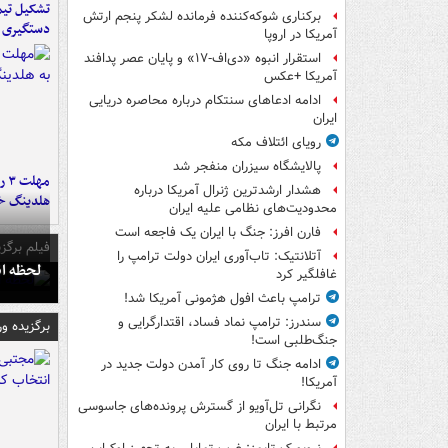
تشکیل تیم 
برکناری شوکه‌کننده فرمانده لشکر پنجم ارتش
دستگیری ع
آمریکا در اروپا
استقرار انبوه «دی‌اف‑۱۷» و پایان عصر پدافند
آمریکا +عکس
ادامه ادعاهای سنتکام درباره محاصره دریایی
ایران
رویای ائتلاف مکه
پالایشگاه سیزران منفجر شد
مه
هشدار ارشدترین ژنرال آمریکا درباره
هلدینگ خ
محدودیت‌های نظامی علیه ایران
فارن افرز: جنگ با ایران یک فاجعه است
فیلم برگزی
آتلانتیک: تاب‌آوری ایران دولت ترامپ را
لحظه انفجار جایگاه
غافلگیر کرد
ترامپ باعث افول هژمونی آمریکا شد!
سندرز: ترامپ نماد فساد، اقتدارگرایی و
برگزیده و
جنگ‌طلبی است!
ادامه جنگ تا روی کار آمدن دولت جدید در
آمریکا!
نگرانی تل‌آویو از گسترش پرونده‌های جاسوسی
مرتبط با ایران