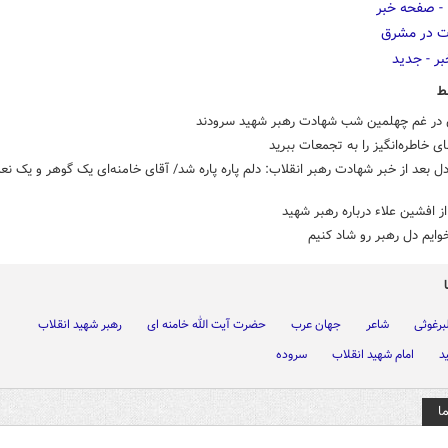
ط
 در غم چهلمین شب شهادت رهبر شهید سرودند
 خاطره‌انگیز را به تجمعات ببرید
ل بعد از خبر شهادت رهبر انقلاب: دلم پاره پاره شد/ آقای خامنه‌ای یک گوهر و یک ن
 افشین علاء درباره رهبر شهید
وایم دل رهبر رو شاد کنیم
برغوثی
شاعر
جهان عرب
حضرت آیت الله خامنه ای
رهبر شهید انقلاب
د
امام شهید انقلاب
سروده
ا