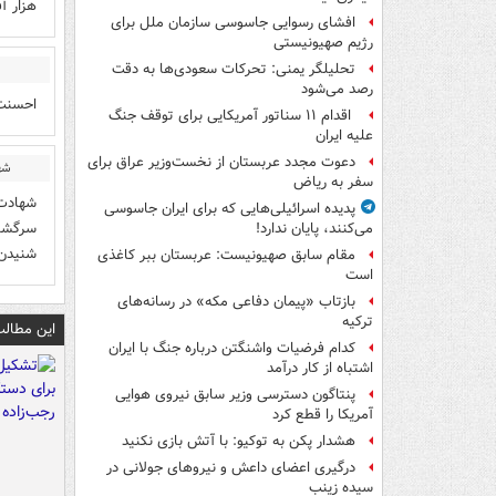
هزار آ
افشای رسوایی جاسوسی سازمان ملل برای
رژیم صهیونیستی
تحلیلگر یمنی: تحرکات سعودی‌ها به دقت
رصد می‌شود
احسنت
اقدام ۱۱ سناتور آمریکایی برای توقف جنگ
علیه ایران
دعوت مجدد عربستان از نخست‌وزیر عراق برای
شه
سفر به ریاض
شهادت 
پدیده اسرائیلی‌هایی که برای ایران جاسوسی
سرگشاد
می‌کنند، پایان ندارد!
شنيدن 
مقام سابق صهیونیست: عربستان ببر کاغذی
است
بازتاب «پیمان دفاعی مکه» در رسانه‌های
ترکیه
این مطالب
کدام فرضیات واشنگتن درباره جنگ با ایران
اشتباه از کار درآمد
پنتاگون دسترسی وزیر سابق نیروی هوایی
آمریکا را قطع کرد
هشدار پکن به توکیو: با آتش بازی نکنید
درگیری اعضای داعش و نیروهای جولانی در
سیده زینب