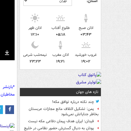
استان:
اذان صبح
طلوع آفتاب
اذان ظهر
۱۲:۱۰
۰۵:۱۸
۰۳:۴۳
غروب خورشید
اذان مغرب
نیمه‌شب شرعی
nter
Download
۲۳:۲۳
۱۹:۲۱
۱۹:۰۲
ullscreen
*بازنشر 
تازه های جهان
مخاطبان 
چند نکته درباره توافق مکه!
یمن: تشکیل ائتلاف مانع مجازات عربستان
بخاطر جنایاتش نمی‌شود
فیدان: ایران هدف پیمان دفاعی مکه نیست
یونان به دنبال گسترش حضور نظامی در خلیج