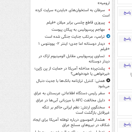
ارومیه»
سرطان به استخوان‌های «بایدن» سرایت کرده
پاسخ
است
پیروزی قاطع چلسی برابر میلان +فیلم
مهاجم پرسپولیس به پیکان پیوست
ترامپ، مرتکب جنایت جنگی شده است
پاسخ
دیدار دوستانه اما جدی؛ اینتر ۲- یوونتوس ۱
+فیلم
تساوی پرسپولیس مقابل الومینیوم اراک در
دیدار دوستانه
پاسخ
پشت‌پرده مداخله آمریکا در حمایت از یِن ژاپن؛
خیرخواهی یا خودخواهی؟
همتی: کنترل ترازنامه بانک‌ها با جدیت دنبال
می‌شود
سفر رئیس دستگاه اطلاعاتی عربستان به عراق
پاسخ
دلیل مخالفت AFC با میزبانی آبی‌ها در عراق
سخنگوی ارتش: نظم ایرانی حاکم بر تنگه
غیرقابل بازگشت است
هشدار الموسوی درباره توطئه آمریکا برای ایجاد
پاسخ
شکاف در نیروهای مسلح عراق