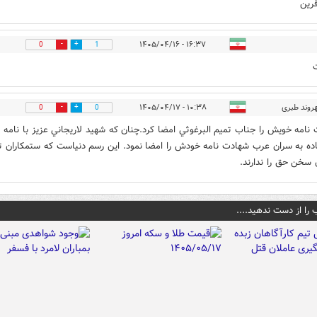
فرین
۱۶:۳۷ - ۱۴۰۵/۰۴/۱۶
0
1
روند طبری
۱۰:۳۸ - ۱۴۰۵/۰۴/۱۷
0
0
نامه خويش را جناب تميم البرغوثي امضا كرد.چنان كه شهيد لاريجاني عزيز با نامه
ه به سران عرب شهادت نامه خودش را امضا نمود. اين رسم دنياست كه ستمكاران 
سخن حق را ندارند.
 را از دست ندهید....