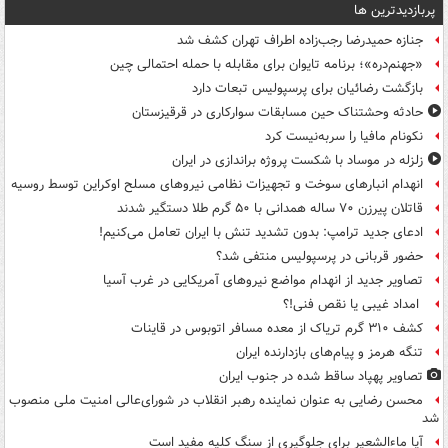
پربازدیدترین ها
جنازه حمیدرضا رجب‌زاده اطراف تهران کشف شد
«جهنم‌دره»؛ برنامه تایوان برای مقابله با حمله احتمالی چین
بازگشت رضائیان برای پرسپولیس تبعات دارد
حادثه وحشتناک حین مسابقات سوارکاری در قرقیزستان
نکونام مافیا را سربه‌نیست کرد
زلزله در موساد با شکست پروژه براندازی در ایران
انهدام انبارهای سوخت و تجهیزات نظامی نیروهای مسلح اوکراین توسط روسیه
قاتلان پیرزن ۷۰ ساله همدانی با ۵۰ گرم طلا دستگیر شدند
ادعای جدید ترامپ: بدون تشدید تنش با ایران تعامل می‌کنیم!
حضور قربانی در پرسپولیس منتفی شد؟
تصاویر جدید از انهدام مواضع نیروهای آمریکایی در غرب آسیا
امداد غیبی یا نقص فنی!؟
کشف ۳۱۰ گرم تریاک از معده مسافر اتوبوس در قاینات
تنگه هرمز و پیام‌های بازدارنده ایران
تصاویر پهپاد ساقط شده در جنوب ایران
محسن رضایی به عنوان نماینده رهبر انقلاب در شورای‌عالی امنیت ملی منصوب
شد
آیا ماءالشعیر برای جلوگیری از سنگ کلیه مفید است