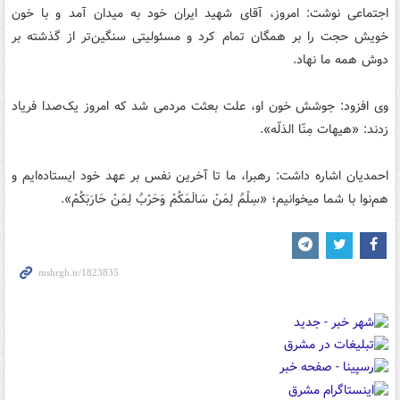
اجتماعی نوشت: امروز، آقای شهید ایران خود به میدان آمد و با خون
خویش حجت را بر همگان تمام کرد و مسئولیتی سنگین‌تر از گذشته بر
دوش همه ما نهاد.
وی افزود: جوشش خون او، علت بعثت مردمی شد که امروز یک‌صدا فریاد
زدند: «هیهات مِنّا الذلّه».
احمدیان اشاره داشت: رهبرا، ما تا آخرین نفس بر عهد خود ایستاده‌ایم و
هم‌نوا با شما میخوانیم؛ «سِلْمٌ لِمَنْ سَالَمَکُمْ وَحَرْبٌ لِمَنْ حَارَبَکُمْ».