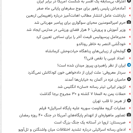
اعتراف بی‌سابقه یک افسر به شکست آمریکا در برابر ایران
آماده‌باش پلیس راهور برای موج سفرهای پایانی ماه صفر
بازداشت عامل انتشار مطالب اهانت‌آمیز درباره راهپیمایی اربعین
حرم امیرالمومنین محیای سوگواری برای پیامبر مهربانی شد
وزیر آموزش و پرورش: ۶ هزار فضای ورزشی در مدارس ایجاد شد
مدیرعامل پرسپولیس قیمت آخر را برای نساجی تعیین کرد
خودکُشی النصر به خاطر رونالدو
گوشه‌ای از زیبایی‌های پناهگاه‌ حیات‌وحش کرمانشاه
امداد غیبی یا نقص فنی!؟
ایران از نظر راهبردی پیروز میدان شده است!
سردار معروفی: ملت ایران از دادخواهی خون کودکانش نمی‌گذرد
حامیان غزه در آلمان به خیابان‌ها آمدند
لژیونر ایرانی تیتر رسانه «سان» انگلیس شد
حملات یمن به المخا ۷ کشته و ۳۰ مجروح برجا گذاشت
از هرمز تا قلب تهران
عملیات گروه مقاومت سوریه علیه پایگاه اسرائیل+ فیلم
تصاویر ماهواره‌ای از انهدام پایگاه‌های آمریکا در جنگ ۴۰ روزه رمضان
صربستان: اروپا در آستانه یک جنگ بزرگ است
ادعای رسانه اسرائیلی درباره تشدید اختلافات میان واشنگتن و تل‌آویو