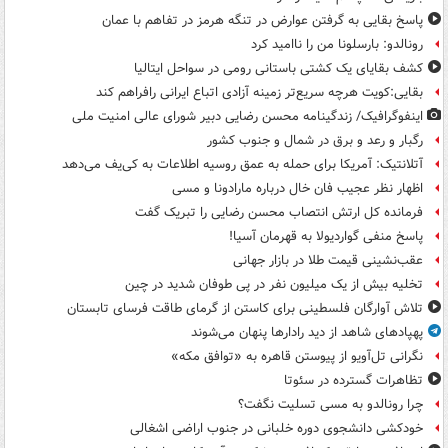
پاسخ بقایی به گرفتن عوارض در تنگه هرمز در تفاهم با عمان
رونالدو: بارسلونا من را ناامید کرد
کشف بقایای یک کشتی باستانی رومی در سواحل ایتالیا
بقایی:کویت هرچه سریع‌تر زمینه آزادی اتباع ایرانی رافراهم کند
اینفوگرافیک/ زندگینامه محسن رضایی دبیر شورای عالی امنیت‌ ملی
رگبار و رعد و برق در شمال و جنوب کشور
آتلانتیک: آمریکا برای حمله به عمق روسیه اطلاعات به کی‌یف می‌دهد
اظهار نظر عجیب فان خال درباره مارادونا و مسی
فرمانده کل ارتش انتصاب محسن رضایی را تبریک گفت
پاسخ منفی گواردیولا به قهرمان آسیا!
عقب‌نشینی قیمت طلا در بازار جهانی
تخلیه بیش از یک میلیون نفر در پی طوفان شدید در چین
تلاش آوارگان فلسطینی برای کاستن از گرمای طاقت فرسای تابستان
پهپادهای شاهد از دید رادارها پنهان می‌شوند
نگرانی تل‌آویو از پیوستن قاهره به «توافق مکه»
تظاهرات گسترده در سئوتا
چرا رونالدو به مسی تسلیت نگفت؟
خودکشی دانشجوی دوره خلبانی در جنوب اراضی اشغالی