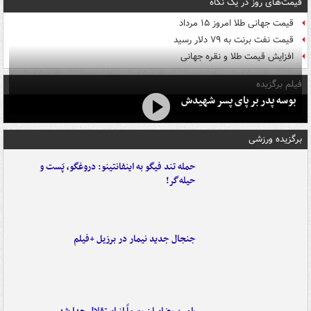
قیمت‌های روز در یک نگاه
قیمت جهانی طلا امروز ۱۵ مرداد
قیمت نفت برنت به ۷۹ دلار رسید
افزایش قیمت طلا و نقره جهانی
فیلم برگزیده
بوسه‌ پدر بر پای پسر شهیدش
برگزیده ورزشی
حمله تند فیگو به اینفانتینو: دروغگو، پَست‌ و
حیله‌گر!
جنجال جدید نیمار در برزیل +فیلم