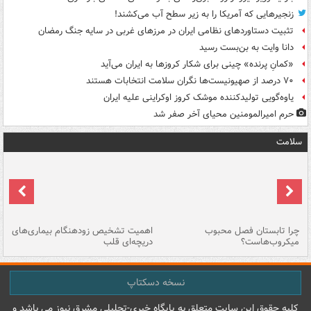
زنجیرهایی که آمریکا را به زیر سطح آب می‌کشند!
تثبیت دستاوردهای نظامی ایران در مرزهای غربی در سایه جنگ رمضان
دانا وایت به بن‌بست رسید
«کمانِ پرنده» چینی برای شکار کروزها به ایران می‌آید
۷۰ درصد از صهیونیست‌ها نگران سلامت انتخابات هستند
یاوه‌گویی تولیدکننده موشک کروز اوکراینی علیه ایران
حرم امیرالمومنین محیای آخر صفر شد
سلامت
ی
چرا تابستان فصل محبوب
اهمیت تشخیص زودهنگام بیماری‌های
نا
میکروب‌هاست؟
دریچه‌ای قلب
عو
نسخه دسکتاپ
کليه حقوق اين سايت متعلق به پایگاه خبري-تحليلي مشرق نيوز می باشد و