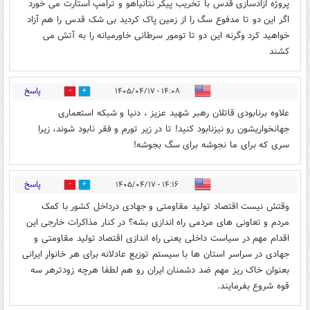
پروژه ازادسازی قدس با تخریب پیکر نتانیاهو و ترامپ استارت می خورد
اگر این دو تا مدفوع سگ را از زمین پاک کردید بی شک قدس را هم آزاد
خواهید کرد وگرنه این دو تا تومور سرطانی خاورمیانه را به آتش می
کشند
پاسخ
۱۴:۰۸ - ۱۴۰۵/۰۴/۱۷
0
0
علاوه برنابودی قاتلان رهبر شهید عزیز ، دنیا و شبکه استعماری
جهانخواریشون رو نیزنابود کنید! تا در زیر تورم و فقر نابود شوند، زیرا
سری که برای ما نجوشه برای سگ بجوشه!
پاسخ
۱۴:۱۶ - ۱۴۰۵/۰۴/۱۷
0
0
وقتش نیست اقتصاد تولید مقاومتی و جهادی درداخل کشور با کمک
مردم و تعاونی های مردمی راه اندازی بشه؟ در کنار مذاکرات خارجی این
اقدام مهم در سیاست داخلی یعنی راه اندازی اقتصاد تولید مقاومتی و
جهادی در سراسر استان ها با سیستم توزیع عادلانه برای هر خانوار ایرانی
بعنوان خاک ریز مهم ضد دشمنان ایران رو هم لطفا هرچه زودترهر سه
قوه شروع بفرمایند.