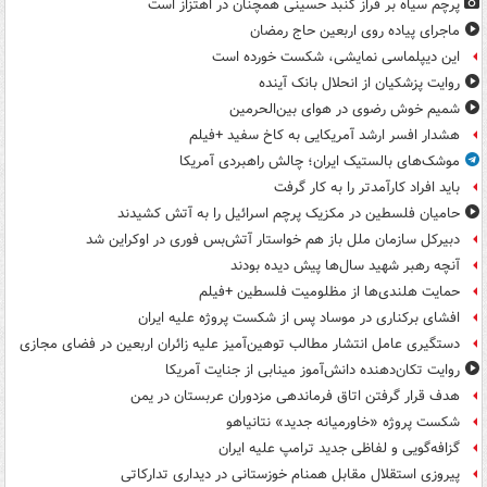
پرچم سیاه بر فراز گنبد حسینی همچنان در اهتزاز است
ماجرای پیاده روی اربعین حاج رمضان
این دیپلماسی نمایشی، شکست خورده است
روایت پزشکیان از انحلال بانک آینده
شمیم خوش رضوی در هوای بین‌الحرمین
هشدار افسر ارشد آمریکایی به کاخ سفید +فیلم
موشک‌های بالستیک ایران؛ چالش راهبردی آمریکا
باید افراد کارآمدتر را به کار گرفت
حامیان فلسطین در مکزیک پرچم اسرائیل را به آتش کشیدند
دبیرکل سازمان ملل باز هم خواستار آتش‌بس فوری در اوکراین شد
آنچه رهبر شهید سال‌ها پیش دیده بودند
حمایت هلندی‌ها از مظلومیت فلسطین +فیلم
افشای برکناری در موساد پس از شکست پروژه علیه ایران
دستگیری عامل انتشار مطالب توهین‌آمیز علیه زائران اربعین در فضای مجازی
روایت تکان‌دهنده دانش‌آموز مینابی از جنایت آمریکا
هدف قرار گرفتن اتاق‌ فرماندهی مزدوران عربستان در یمن
شکست پروژه «خاورمیانه جدید» نتانیاهو
گزافه‌گویی و لفاظی جدید ترامپ علیه ایران
پیروزی استقلال مقابل همنام خوزستانی در دیداری تدارکاتی