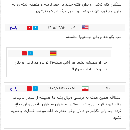
سنگین کنه ترکیه رو برای فتنه جدید در خود ترکیه و منطقه البته ره به
جایی جز قبرستان نخواهد برد. خبر مرگ هر دو نفرشون
پاسخ
۰۰:۰۹ - ۱۴۰۵/۰۴/۱۶
1
13
خب بگو‌انتقام بگیر نیستیم! متاسفم
0
0
چرا او همیشه نخود هر آشی میشه؟! تو برو مذاکرت رو بکن!
تو رو چه به این حرفها!
پاسخ
علا
۰۰:۱۵ - ۱۴۰۵/۰۴/۱۶
4
0
انشاالله همین هدف به درستی دنبال بشه ما همیشه از سردار قالیباف
مثل شهید لاریجانی پیش دوستان به عنوان سربازان واقعی وطن دفاع
کرده ایم. ولی نگرانم در دالان برخی تفکرات غلط موجب خسارت و ضربه
نشود.