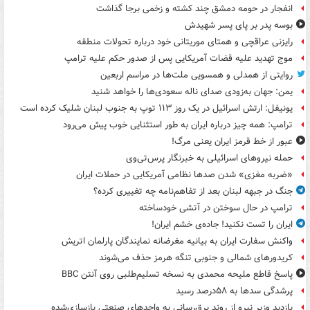
انفجار در حومه دمشق چند کشته و زخمی برجا گذاشت
بوسه‌ پدر بر پای پسر شهیدش
رایزنی عراقچی و همتای موریتانی خود درباره تحولات منطقه
موج تهدید علیه قضات آمریکایی پس از صدور حکم علیه ترامپ
روایتی از همدلی و همسویی ملت‌ها در مراسم اربعین
یمن: جهان به‌زودی صدای ناله سعودی‌ها را خواهد شنید
یونیفل: ارتش اسرائیل در یک روز ۱۱۳ توپ به جنوب لبنان شلیک کرده است
ترامپ: همه چیز درباره ایران به طور استثنایی خوب پیش می‌رود
عبور از خط قرمز ایران یعنی مرگ!
حمله نیروهای اسرائیلی به خبرنگار پرس‌تی‌وی
«ضربه مغزی» شدن صدها نظامی آمریکایی در حملات ایران
جنگ در جبهه لبنان بعد از تفاهم‌نامه چه تغییری کرده؟
ترامپ در حال سوختن در آتشی خودساخته
ایران را تست نکنید! جاده‌ی خشم ایران!
واکنش سفارت ایران به بیانیه مغرضانه نمایندگان پارلمان اتریش
کریدورهای شمالی و جنوبی تنگه هرمز حذف می‌شوند
پاسخ قاطع ملیحه محمدی به نسخه تسلیم‌طلبی روی آنتن BBC
پرشدگی سدها به ۵۸درصد رسید
بازدید وزیر نیرو از روند برق‌رسانی به واحدهای صنعتی بازسازی‌شده