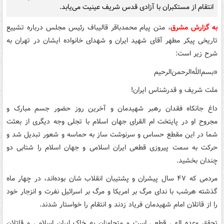
انتقام از مستکبران با آزادی قدس شریف عینیت می‌یابد.
به گزارش مشرق
، متن پیام محمدباقر قالیباف رئیس مجلس درباره تشییع
تاریخی پیکر مطهر آقای شهید ایران و شهدای خانواده ایشان در تهران به
شرح زیر است:
«بسم‌الله‌الرحمن‌الرحیم
ملت شریف و قدرشناس ایران!
داغ جانکاه فقدان رهبر شهیدمان و آخرین روز حضور جسم مبارک و
مجروح او در پایتخت ام القرای جهان اسلام با تجلی وجه دیگری از بعثت
شما در این مقطع حساس و سرنوشت ساز به حماسه و شعور تبدیل شد و
حرکت به سمت پیروزی قطعی ایران اسلامی و جهان اسلام را شتابی دو
چندان بخشید.
مردمی که ۴۷ سال پیشران و پشتیبان انقلاب شان بوده‌اند، در چهار ماه
گذشته هرشب با ندای مرگ بر امریکا و مرگ بر اسرائیل نفرت و انزجار خود
را از قاتلان امام شهیدمان فریاد زدند و انتقام را خواستار شدند.
تحقق وعده الهی قطعی است و متجاوزان به خاک ایران اسلامی و قاتلان