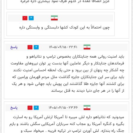
عزیز انصافا عقده در کدوم طرف نمود بیشتری داره غرغره
0
0
چون احتمالاً به این کودک کشها دلبستگی و وابستگی داره
پاسخ
۲۲:۴۱ - ۱۴۰۵/۰۴/۱۵
0
5
باید امنیت روانی همه جنایتکاران بخصوص ترامپ و نتانیاهو و
فرماندهان جنایتکار و دیگر عاملین آنها بدست پر توان نیروهای مقاومت
چه آشکار چه پنهان از بین برود و حتی یک لحظه احساس امنیت نکنند
باید برای سر این جنایتکاران جایزه گذاشت مثل مردم قهرمان ورامین که
برای کشتند آنها جایزه طلا گذاشتند این پویش باید جهانی شود و هر یک
از آنها را در هر جای دنیا دیدند به قتل برسانند
پاسخ
۲۳:۴۶ - ۱۴۰۵/۰۴/۱۵
0
0
میدونید که نتانیاهو داره لش میبره تا آمریکا ارتش آمریکا رو به اسارت
بگیره و کنگره آمریکا رو مجاب کنه سربازان آمریکایی سگش باشند و بازم
جنگ راه بندازه. لش آوردن ترامپ در ترکیه فریبه . میخواد سبک و