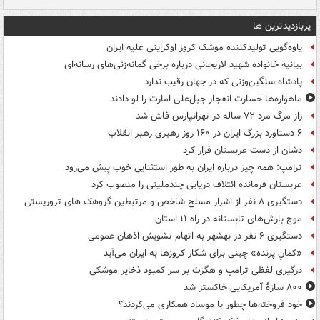
پربازدیدترین ها
یاوه‌گویی تولیدکننده موشک کروز اوکراینی علیه ایران
بیانیه خانواده شهید لاریجانی درباره برخی گمانه‌زنی‌های رسانه‌ای
پادشاه سنگین‌وزنی که در جهان رقیب ندارد
ماهواره‌ها خسارت انفجار جبل‌علی امارت را لو دادند
راز مرگ مرد ۷۲ ساله در تهرانپارس فاش شد
۶ دستاورد بزرگ ایران در ۱۶۰ روز رهبری رهبر انقلاب
دشان از دست عربستان فرار کرد
ترامپ: همه چیز درباره ایران به طور استثنایی خوب پیش می‌رود
عربستان فرمانده ائتلاف دریایی چندملیتی را منصوب کرد
دستگیری ۸ نفر از اشرار مسلح شاخص و مرتبطین گروهک های تروریستی
موج بارش‌های تابستانه در راه ۱۱ استان
دستگیری ۶ نفر در بهشهر به اتهام تشویش اذهان عمومی
«کمانِ پرنده» چینی برای شکار کروزها به ایران می‌آید
درگیری لفظی ترامپ و هگزث بر سر کمبود ذخایر موشکی
۸۰۰ سازۀ آمریکایی خاکستر شد
خود فروخته‌ها چطور با موساد همکاری می‌کردند؟