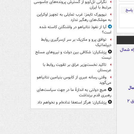
نگرانی تل‌آویو از گسترش پرونده‌های جاسوسی
مرتبط با ایران
پاسخ
نیویورک تایمز: غرب تمایلی به تجهیز اوکراین
به موشک‌های رهگیر ندارد
آیا از نفوذ نتانیاهو در واشنگتن کاسته شده
است؟
توافق پرو و مکزیک بر سر ازسرگیری روابط
دیپلماتیک
پزشکیان: شکافی بین دولت و نیروهای مسلح
نیست
تاکید نخست‌وزیر عراق بر تقویت روابط با
عربستان
وقتی رسانه عبری از کابوس بنیامین نتانیاهو
می‌گوید
مال
هیچ دولتی به اندازۀ ما در جهت سیاست‌های
رهبری قدم برنداشت
پزشکیان: هرگز استعفا نداده‌ام و نخواهم داد