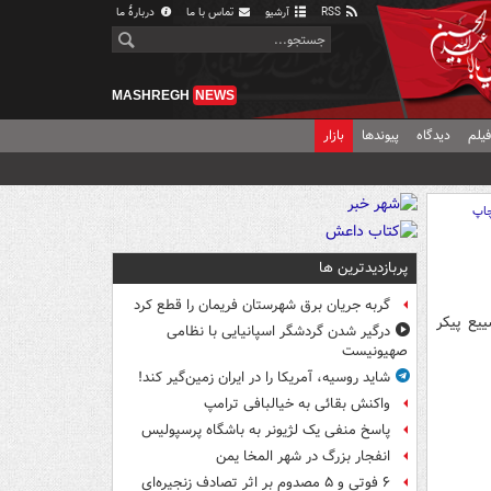
RSS
آرشیو
تماس با ما
دربارهٔ ما
MASHREGH
NEWS
یلم
دیدگاه
پیوندها
بازار
اپ
پربازدیدترین ها
گربه جریان برق شهرستان فریمان را قطع کرد
یع پیکر
درگیر شدن گردشگر اسپانیایی با نظامی
صهیونیست
شاید روسیه، آمریکا را در ایران زمین‌گیر کند!
واکنش بقائی به خیالبافی ترامپ
پاسخ منفی یک لژیونر به باشگاه پرسپولیس
انفجار بزرگ در شهر المخا یمن
۶ فوتی و ۵ مصدوم بر اثر تصادف زنجیره‌ای