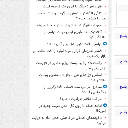
فارن افرز: جنگ با ایران یک فاجعه است
تنگی انگشتر و کفش در گرما؛ واکنش طبیعی
بدن یا هشدار جدی؟
مورینیو هرگز نباید از رئال مادرید جدا می‌شد
آتلانتیک: تاب‌آوری ایران دولت ترامپ را
پاسخ
غافلگیر کرد
ترامپ باعث افول هژمونی آمریکا شد!
فشار هم‌زمان گرانی مواد اولیه و افت تقاضا بر
بازار پلاستیک
پاسخ
رقابت ۲۸ والیبالیست برای حضور در فهرست
نهایی تیم ملی
اسامی ژل‌های غیر مجاز شستشوی پوست
منتشر شد
پاسخ
سندرز: ترامپ نماد فساد، اقتدارگرایی و
جنگ‌طلبی است!
مراقب علائم هپاتیت باشید!
ادامه جنگ تا روی کار آمدن دولت جدید در
آمریکا!
پاسخ
باغچه‌های خانگی در کاهش خطر ابتلا به دیابت
موثرند