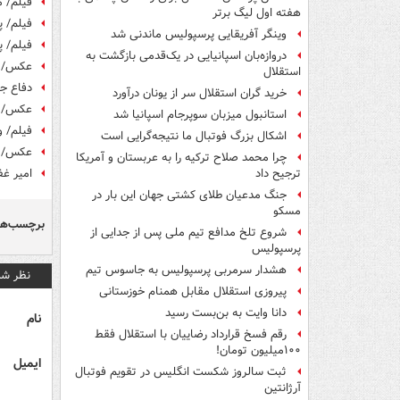
فیلم/ م
هفته اول لیگ برتر
فیلم/ پ
وینگر آفریقایی پرسپولیس ماندنی شد
فیلم/ پ
دروازه‌بان اسپانیایی در یک‌قدمی بازگشت به
عکس/ ت
استقلال
دفاع جا
خرید گران استقلال سر از یونان درآورد
عکس/ جم
استانبول میزبان سوپرجام اسپانیا شد
فیلم/ و
اشکال بزرگ فوتبال ما نتیجه‌گرایی است
عکس/ مر
چرا محمد صلاح ترکیه را به عربستان و آمریکا
امیر غ
ترجیح داد
جنگ مدعیان طلای کشتی جهان این بار در
مسکو
برچسب‌ها
شروع تلخ مدافع تیم ملی پس از جدایی از
پرسپولیس
هشدار سرمربی پرسپولیس به جاسوس تیم
نظر شم
پیروزی استقلال مقابل همنام خوزستانی
دانا وایت به بن‌بست رسید
نام
رقم فسخ قرارداد رضاییان با استقلال فقط
۱۰۰میلیون تومان!
ایمیل
ثبت سالروز شکست انگلیس در تقویم فوتبال
آرژانتین