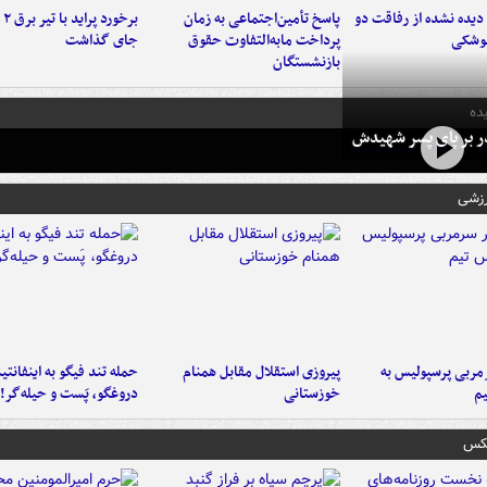
یده نشده از رفاقت دو
پاسخ تأمین‌اجتماعی به زمان
برخ
موشکی
پرداخت مابه‌التفاوت حقوق
جای گذاشت
بازنشستگان
ده
در بر پای پسر شهیدش
رزشی
ربی پرسپولیس به
پیروزی استقلال مقابل همنام
حمله تند فیگو به اینفانتین
م
خوزستانی
دروغگو، پَست‌ و حیله‌گر!
عکس