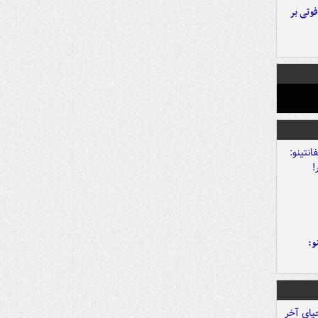
ورد پراید با تیر برق ۲ فوتی بر
و: