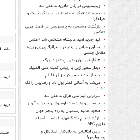
وینیسیوس در رئال مادرید ماندنی شد
حمله تند فیگو به اینفانتینو: دروغگو، پَست‌ و
حیله‌گر!
بازگشت مسلمان به پرسپولیس در قامت مربی
+عکس
تیم جدید امید عالیشاه مشخص شد +عکس
تساوی میلان و اینتر در استرالیا/ پیروزی یووه
ماشالل
مقابل چلسی
۳ کاپیتان ایران بدون پیشنهاد بزرگ
دیدار سفیر ژاپن با رییس کمیته ملی المپیک
جنجال جدید نیمار در برزیل +فیلم
درود ب
می‌شد به آسانی کمتر پول داد و رضاییان را نگه
داشت
سرمربی تیم ملی عراق ماندنی شد
جلسه سرنوشت‌ساز بارسلونا برای جذب آلوارز
درود ب
صعود هانیه رستمیان به رده پنجم جهان
بازگشت جام باشگاههای فوتسال آسیا به
تقویم AFC
درس ایتالیایی‌ به بازیکنان استقلال و
احسنت
پرسپولیس!