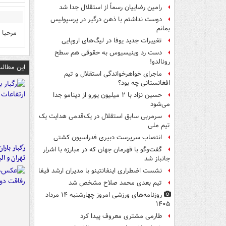
رامین رضاییان رسماً از استقلال جدا شد
دوست نداشتم با ذهن درگیر در پرسپولیس
بمانم
مرحبا
تغییرات جدید یوفا در لیگ‌های اروپایی
دست رد وینیسیوس به حقوقی هم سطح
رونالدو!
این مطالب
ماجرای خواهرخواندگی استقلال و تیم
افغانستانی چه بود؟
حسین نژاد با ۲ میلیون یورو از دینامو جدا
می‌شود
سرمربی سابق استقلال در یک‌قدمی هدایت یک
تیم ملی
انتصاب سرپرست دبیری فدراسیون کشتی
رگبار بارا
گفت‌وگو با قهرمان جهان که در مبارزه با اشرار
تهران و الب
جانباز شد
نشست اضطراری اینفانتینو با مدیران ارشد فیفا
تیم بعدی محمد صلاح مشخص شد
روزنامه‌های ورزشی امروز چهارشنبه ۱۴ مرداد
۱۴۰۵
طارمی مشتری معروف پیدا کرد