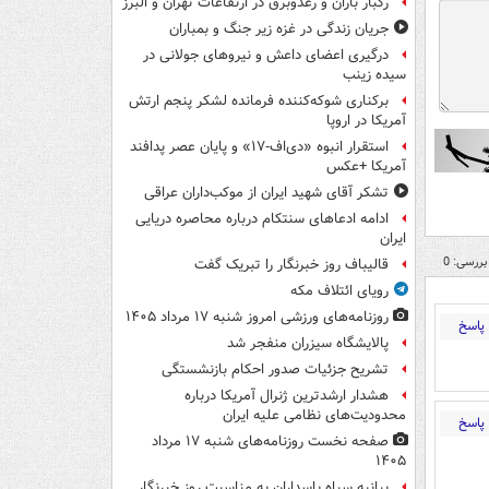
رگبار باران و رعدوبرق در ارتفاعات تهران و البرز
جریان زندگی در غزه زیر جنگ و بمباران
درگیری اعضای داعش و نیروهای جولانی در
سیده زینب
برکناری شوکه‌کننده فرمانده لشکر پنجم ارتش
آمریکا در اروپا
استقرار انبوه «دی‌اف‑۱۷» و پایان عصر پدافند
آمریکا +عکس
تشکر آقای شهید ایران از موکب‌داران عراقی
ادامه ادعاهای سنتکام درباره محاصره دریایی
ایران
بررسی: 0
قالیباف روز خبرنگار را تبریک گفت
رویای ائتلاف مکه
روزنامه‌های ورزشی امروز ‌شنبه ۱۷ مرداد ۱۴۰۵
پاسخ
پالایشگاه سیزران منفجر شد
تشریح جزئیات صدور احکام بازنشستگی
هشدار ارشدترین ژنرال آمریکا درباره
محدودیت‌های نظامی علیه ایران
پاسخ
صفحه نخست روزنامه‌های شنبه ۱۷ مرداد
۱۴۰۵
بیانیه سپاه پاسداران به مناسبت روز خبرنگار