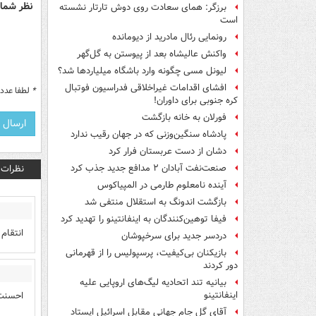
نظر شما 
برزگر: همای سعادت روی دوش تارتار نشسته
است
رونمایی رئال مادرید از دیومانده
واکنش عالیشاه بعد از پیوستن به گل‌گهر
لیونل مسی چگونه وارد باشگاه میلیاردها شد؟
افشای اقدامات غیراخلاقی فدراسیون فوتبال
*
لطفا عدد م
کره جنوبی برای داوران!
فورلان به خانه بازگشت
پادشاه سنگین‌وزنی که در جهان رقیب ندارد
دشان از دست عربستان فرار کرد
نظرات
صنعت‌نفت آبادان ۲ مدافع جدید جذب کرد
آینده نامعلوم طارمی در المپیاکوس
بازگشت اندونگ به استقلال منتفی شد
فیفا توهین‌کنندگان به اینفانتینو را تهدید کرد
انتقام 
دردسر جدید برای سرخپوشان
بازیکنان بی‌کیفیت، پرسپولیس را از قهرمانی
دور کردند
بیانیه تند اتحادیه لیگ‌های اروپایی علیه
احسنت
اینفانتینو
آقای گل جام جهانی مقابل اسرائیل ایستاد