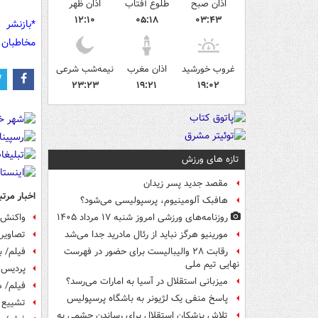
اذان صبح
طلوع آفتاب
اذان ظهر
۱۲:۱۰
۰۵:۱۸
۰۳:۴۳
*بازنشر 
مخاطبان 
غروب خورشید
اذان مغرب
نیمه‌شب شرعی
۲۳:۲۳
۱۹:۲۱
۱۹:۰۲
تازه های ورزش
مقصد جدید پسر زیدان
اخبار مرتب
هافبک آلومینیوم، پرسپولیسی می‌شود؟
واکنش 
روزنامه‌های ورزشی امروز ‌شنبه ۱۷ مرداد ۱۴۰۵
تصاویر
مورینیو هرگز نباید از رئال مادرید جدا می‌شد
فیلم/ ب
رقابت ۲۸ والیبالیست برای حضور در فهرست
نهایی تیم ملی
پردیس ا
میزبانی استقلال در آسیا به امارات می‌رسد؟
فیلم/ م
پاسخ منفی یک لژیونر به باشگاه پرسپولیس
تشییع م
تلاش پزشکان استقلال برای رساندن چشمی به