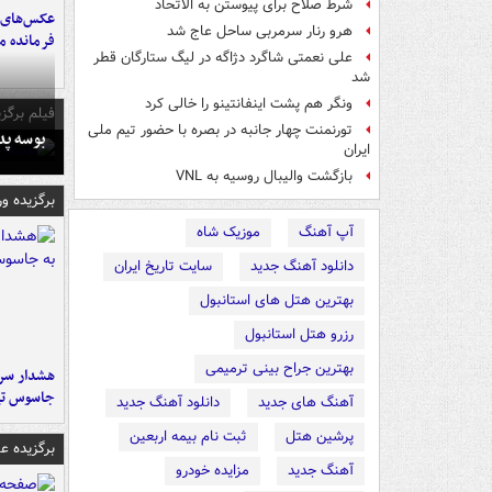
شرط صلاح برای پیوستن به الاتحاد
عکس‌های د
هرو رنار سرمربی ساحل عاج شد
فرمانده‌ 
علی نعمتی شاگرد دژاگه در لیگ ستارگان قطر
شد
ونگر هم پشت اینفانتینو را خالی کرد
فیلم برگزی
تورنمنت چهار جانبه در بصره با حضور تیم ملی
بوسه‌ پ
ایران
بازگشت والیبال روسیه به VNL
برگزیده و
آپ آهنگ
موزیک شاه
دانلود آهنگ جدید
سایت تاریخ ایران
بهترین هتل های استانبول
رزرو هتل استانبول
بهترین جراح بینی ترمیمی
هشدار سرم
جاسوس تی
آهنگ های جدید
دانلود آهنگ جدید
پرشین هتل
ثبت نام بیمه اربعین
برگزیده 
آهنگ جدید
مزایده خودرو