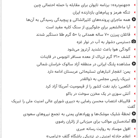
«جهنم‌دره»؛ برنامه تایوان برای مقابله با حمله احتمالی چین
تنگه هرمز و پیام‌های بازدارنده ایران
همه ماجرای پرونده‌های کثیرالشاکی و پیچیدگی رسیدگی به آن‌ها
آیا ماءالشعیر برای جلوگیری از سنگ کلیه مفید است
قاتلان پیرزن ۷۰ ساله همدانی با ۵۰ گرم طلا دستگیر شدند
دسترسی دشوار به آب در نوار غزه
آلودگی هوا باعث تشدید آرتروز می‌شود
کشف ۳۱۰ گرم تریاک از معده مسافر اتوبوس در قاینات
مشاهده پلنگ ایرانی در منطقه آزاد سالوک خراسان شمالی
یمن: انفجار انبارهای تسلیحاتی عربستان ادامه دارد
تبریک رئیس مجلس به ذوالقدر
الکعبی: باید نفت کشور را از قیمومیت آمریکا آزاد کرد
آتش سوزی در یک مخزن سوخت در باکو
قالیباف انتصاب محسن رضایی به دبیری شورای عالی امنیت ملی را تبریک
گفت
لحظۀ شلیک موشک‌ها و پهپادهای یمنی به تجمع نیروهای سعودی
آماده‌سازی مواکب برای میزبانی از زائران رضوی
افول موساد به روایت رسانه عبری
اعلام حادثه امنیتی در نزدیکی باشگاه گلف «ترامپ»