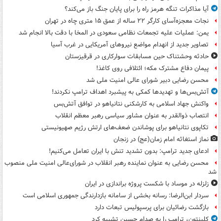
آیا مذاکرات تنگه هرمز راه را برای پایان جنگ باز می‌کند؟
نجات معجزه‌آسای کارگر ۲۲ ساله از عمق ۱۵ متری چاه در تهران
یمن: عملیات علیه تجمعات نظامی سعودی در المخا با دقت بالا انجام شد
تصاویر جدید از انهدام مواضع نیروهای آمریکایی در غرب آسیا
حادثه وحشتناک حین مسابقات سوارکاری در قرقیزستان
پیمان دفاع مشترک مکه؛ ائتلافی روی کاغذ!
محسن رضایی دبیر شورای عالی امنیت ملی شد
آتش‌بس‌ها و تهدیدها کمکی به پیشبرد اهداف ترامپ نکردند!
واکنش جهاد اسلامی به کارشکنی نتانیاهو در توافق آتش‌بس
انتصاب ذوالقدر به عنوان مشاور سیاسی رهبر معظم انقلاب
تکاپوی نتانیاهو برای پوشاندن ضعف‌های ارتش رژیم صهیونیستی
نماز استغاثه امام زمان(عج) در زنجان
ادعای جدید ترامپ: بدون تشدید تنش با ایران تعامل می‌کنیم!
محسن رضایی به عنوان نماینده رهبر انقلاب در شورای‌عالی امنیت ملی منصوب
شد
زلزله در موساد با شکست پروژه براندازی در ایران
سردار ابن‌الرضا: رسانه بخشی از سامانه بازدارندگی جمهوری اسلامی است
بازگشت رضائیان برای پرسپولیس تبعات دارد
کلینتون، ترامپ را به صدام حسین تشبیه کرد