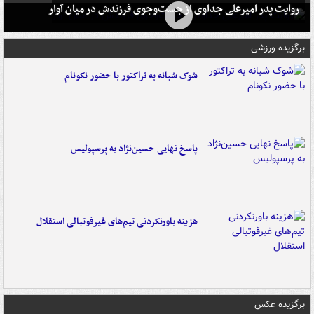
روایت پدر امیرعلی جداوی از جست‌وجوی فرزندش در میان آوار
برگزیده ورزشی
شوک شبانه به تراکتور با حضور نکونام
پاسخ نهایی حسین‌نژاد به پرسپولیس
هزینه باورنکردنی تیم‌های غیرفوتبالی استقلال
برگزیده عکس