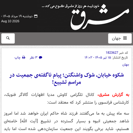
دوشنبه ۱۹ مرداد ۱۴۰۵ -
Aug 10 2026
جهان
کد خبر
1823627
تاریخ انتشار:
۱۵ تیر ۱۴۰۵ - ۱۶:۰۲
۳ نظر
چاپ
جهان
شکوه خیابان، شوک واشنگتن؛ پیام ناگفته‌ی جمعیت در
مراسم تشییع!
به گزارش مشرق،
کانال تلگرامی کاوش مدیا اظهارات گالاگر فنویک،
کارشناس فرانسوی را منتشر کرد که معتقد است:
سه ماه پیش به ما می‌گفتند فرزند شاه حاکم ایران خواهد شد اما امروز
شاهد جمعیتی انبوه و بسیار گسترده در تشییع [آیت الله] خامنه‌ای
هستیم، شاید برخی بگویند این جمعیت سازمان‌دهی شده است اما باید