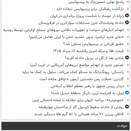
پاسخ نهایی حسین‌نژاد به پرسپولیس
بازگشت رضائیان برای پرسپولیس تبعات دارد
زلزله در موساد با شکست پروژه براندازی در ایران
حادثه وحشتناک حین مسابقات سوارکاری در قرقیزستان
انهدام انبارهای سوخت و تجهیزات نظامی نیروهای مسلح اوکراین توسط روسیه
ادعای جدید ترامپ: بدون تشدید تنش با ایران تعامل می‌کنیم!
حضور قربانی در پرسپولیس منتفی شد؟
قیمت طلا و سکه امروز یکشنبه ۱۸ مرداد ۱۴۰۵
شادی بعد از گل در برزیل حادثه آفرید!
تصاویر جدید از انهدام مواضع نیروهای آمریکایی در غرب آسیا
زلنسکی: پیونگ‌یانگ به مسکو کمک می‌کند، سئول به کمک ما بیاید
گاردین: حملات یمن نخستین آزمون «توافق مکه» است
دیدار رییس جمهور با رهبر معظم انقلاب اسلامی
ایران به قدرتمندترین بازیگرِ منطقه تبدیل شده!
«جهنم‌دره»؛ برنامه تایوان برای مقابله با حمله احتمالی چین
روایتی از حادثه سقوط کپسول گاز از ساختمان چهارطبقه
قاتلان پیرزن ۷۰ ساله همدانی با ۵۰ گرم طلا دستگیر شدند
حوادث