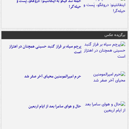
حمله تند فیگو به اینفانتینو: دروغگو، پَست‌ و
حیله‌گر!
برگزیده عکس
پرچم سیاه بر فراز گنبد حسینی همچنان در اهتزاز
است
حرم امیرالمومنین محیای آخر صفر شد
حال و هوای سامرا بعد از ایام اربعین