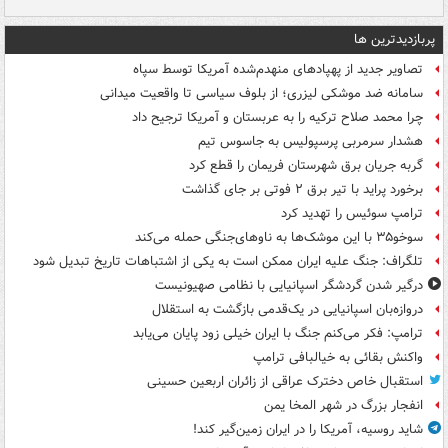
پربازدیدترین ها
تصاویر جدید از پهپادهای منهدم‌شده آمریکا توسط سپاه
سامانه ضد موشکی لیزری؛ از بلوف سیاسی تا واقعیت میدانی
چرا محمد صلاح ترکیه را به عربستان و آمریکا ترجیح داد
هشدار سرمربی پرسپولیس به جاسوس تیم
گربه جریان برق شهرستان فریمان را قطع کرد
برخورد پراید با تیر برق ۲ فوتی بر جای گذاشت
ترامپ سوئیس را تهدید کرد
سوخو۳۵ با این موشک‌ها به ناوهای‌جنگی حمله می‌کند
تلگراف: جنگ علیه ایران ممکن است به یکی از اشتباهات تاریخ تبدیل شود
درگیر شدن گردشگر اسپانیایی با نظامی صهیونیست
دروازه‌بان اسپانیایی در یک‌قدمی بازگشت به استقلال
ترامپ: فکر می‌کنم جنگ با ایران خیلی زود پایان می‌یابد
واکنش بقائی به خیالبافی ترامپ
استقبال خاص دخترک عراقی از زائران اربعین حسینی
انفجار بزرگ در شهر المخا یمن
شاید روسیه، آمریکا را در ایران زمین‌گیر کند!