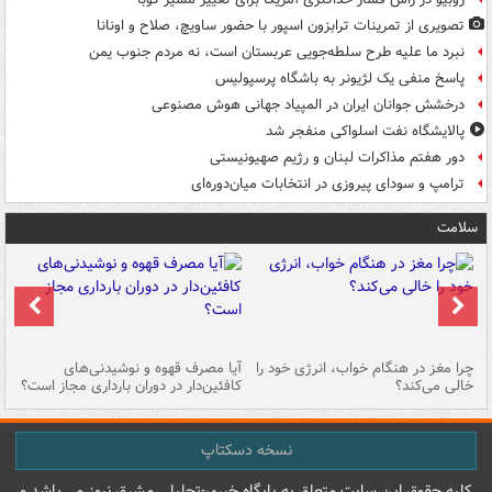
تصویری از تمرینات ترابزون اسپور با حضور ساویچ، صلاح و اونانا
نبرد ما علیه طرح سلطه‌جویی عربستان است، نه مردم جنوب یمن
پاسخ منفی یک لژیونر به باشگاه پرسپولیس
درخشش جوانان ایران در المپیاد جهانی هوش مصنوعی
پالایشگاه نفت اسلواکی منفجر شد
دور هفتم مذاکرات لبنان و رژیم صهیونیستی
ترامپ و سودای پیروزی در انتخابات میان‌دوره‌ای
سلامت
ت
چرا مغز در هنگام خواب، انرژی خود را
آیا مصرف قهوه و نوشیدنی‌های
چر
خالی می‌کند؟
کافئین‌دار در دوران بارداری مجاز است؟
می
نسخه دسکتاپ
کليه حقوق اين سايت متعلق به پایگاه خبري-تحليلي مشرق نيوز می باشد و