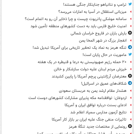
ترامپ و نتانیاهو جنایتکار جنگی هستند!
میزبانی استقلال در آسیا به امارات می‌رسد؟
سامانه موشکی پاتریوت چیست و چرا ذخایر آن رو به اتمام است؟
امنیت خلیج فارس باید به دست کشورهای منطقه تأمین شود
بارش باران در فاروج خراسان شمالی
انفجار بزرگ در شهر المخا یمن
تنگه هرمز به نماد یک تحقیر تاریخی برای آمریکا تبدیل شد!
ماموریت در حال پایان است!
۲۰ حمله رژیم صهیونیستی به درعا و قنیطره در یک هفته
خیزش مردم لبنان علیه دولت سازشکار و خائن
معترضان آرژانتینی پرچم آمریکا را پایین کشیدند
شکاف‌های عمیق در اسرائیل!
هشدار مقام ارشد یمن به عربستان سعودی
اردوغان: توافقنامه مکه پذیرای مشارکت کشورهای دوست است
ادعای بسنت درباره توافق ایران و آمریکا
نتایج آزمون مدارس سمپاد اعلام شد
تاثیرات منفی جنگ علیه ایران بر بازار کار آمریکا
رونمایی از مختصات جدید تنگۀ هرمز
روبیو در رأس فشار حداکثری آمریکا برای تغییر مسیر کوبا