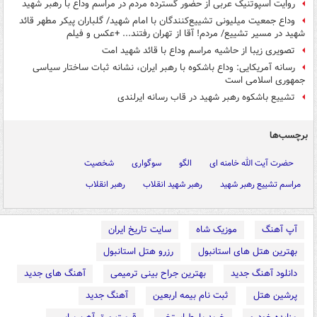
روایت اسپوتنیک عربی از حضور گسترده مردم در مراسم وداع با رهبر شهید
وداع جمعیت میلیونی تشییع‌کنندگان با امام شهید/ گلباران پیکر مطهر قائد
شهید در مسیر تشییع‌/ مردم! آقا از تهران رفتند... +عکس و فیلم
تصویری زیبا از حاشیه مراسم وداع با قائد شهید امت
رسانه آمریکایی: وداع باشکوه با رهبر ایران، نشانه ثبات ساختار سیاسی
جمهوری اسلامی است
تشییع باشکوه رهبر شهید در قاب رسانه ایرلندی
برچسب‌ها
حضرت آیت الله خامنه ای
الگو
سوگواری
شخصیت
مراسم تشییع رهبر شهید
رهبر شهید انقلاب
رهبر انقلاب
آپ آهنگ
موزیک شاه
سایت تاریخ ایران
بهترین هتل های استانبول
رزرو هتل استانبول
دانلود آهنگ جدید
بهترین جراح بینی ترمیمی
آهنگ های جدید
پرشین هتل
ثبت نام بیمه اربعین
آهنگ جدید