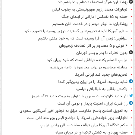
پزشکیان: هرگز استعفا نداده‌ام و نخواهم داد
تجاوزات مجدد رژیم صهیونیستی به جنوب لبنان
حمله به ۱۵ نفتکش‌ اماراتی از ابتدای جنگ
پزشکیان: ما نوکر مردم و در خدمت آنان هستیم
سنای آمریکا لایحه تحریم‌های گسترده انرژی روسیه را تصویب کرد
عراقچی: زمان آن فرا رسیده است که به خود متکی باشیم
۶ فوتی و ۵ مصدوم بر اثر تصادف زنجیره‌ای
بدون تعارف با پدر و پسر قهرمان
ترامپ التماس‌کننده توافقی است که خود ویران کرد
معادله محاصره در برابر محاصره را ادامه می‌دهیم
تحریم‌های جدید ضد ایرانی آمریکا
شاید روسیه، آمریکا را در ایران زمین‌گیر کند!
واکنش بقائی به خیالبافی ترامپ
اثر جدید کارتونیست سوری با عنوان مدیریت جدید تنگه هرمز
راز قدرت ایران، امنیت پایدار و بومی آن است!
به تعویق افتادن پاسخ مقاومت عراق به تجاوز اخیر آمریکایی سعودی
اظهارات وزیر خزانه‌داری آمریکا با مواضع قبلی وی متناقض است
حکم دادگاه آمریکا برای توقف ساخت سالن رقص ترامپ
حمله پهپادی به کشتی ترکیه‌ای در دریای سیاه