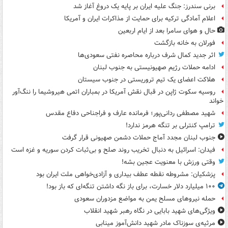
برنی سندرز: جنگ علیه ایران بر پایه یک دروغ آغاز شد
اعلام آمادگی ترکیه برای حمایت از مذاکرات ایران و آمریکا
حال و هوای سامرا بعد از ایام اربعین
فورلان به خانه بازگشت
اثر جدید کمال شرف درباره محاصره نفتی سعودی‌ها
ادامه حملات رژیم صهیونیستی به جنوب لبنان
هلاکت اعضای یک تیم تروریستی در جنوب سیستان
روسیه سکوت ژاپن در قبال نقش آمریکا در بمباران اتمی هیروشیما را ننگ‌آور
خواند
شهید مصطفی ردانی‌پور؛ فرمانده عارف و فراجناحی دفاع مقدس
ترامپ کنترلی بر تنگه هرمز ندارد!
جنوب لبنان مجدد آماج حملات دشمن صهیونی قرار گرفت
فیدان: اسرائیل به دنبال تخریب روند صلح و بی‌ثبات کردن سوریه و غزه است
وقتی ورزش با معنویت عجین بشه!
پزشکیان: مشروطه نقطه عطف بیداری و آزادی‌خواهی ملت ایران بود
۱۰۰ میلیارد دلار خسارت، برای باز نگه داشتن تنگه‌ای که باز بود!
حمله نیروهای مسلح یمن به مواضع مزدوران سعودی
ویژگی‌های شهید بابایی در نگاه رهبر شهید انقلاب
مرثیه‌ی سوزناک مادر شهید دانش‌آموز مینابی