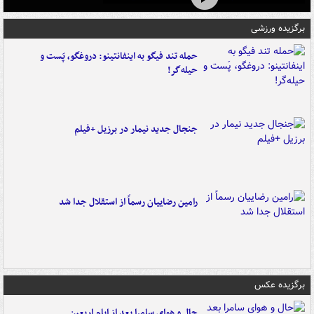
برگزیده ورزشی
حمله تند فیگو به اینفانتینو: دروغگو، پَست‌ و
حیله‌گر!
جنجال جدید نیمار در برزیل +فیلم
رامین رضاییان رسماً از استقلال جدا شد
برگزیده عکس
حال و هوای سامرا بعد از ایام اربعین