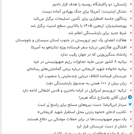
زلنسکی: دو پالایشگاه روسیه را هدف قرار دادیم
نشنال اینترست: آمریکا برای جنگ پهپادی آماده نیست
پنتاگون جلسه اضطراری برای تأمین تسلیحات برگزار می‌کند
پورجمشیدیان: اربعین ۱۴۰۵ با بالاترین سطح امنیت برگزار شد
شرط جدید برای بازنشستگی اعلام شد
هلاکت اعضای یک تیم تروریستی در جنوب استان سیستان و بلوچستان
افشاگری هاآرتص درباره سفر فرستاده ویژه نتانیاهو به آمریکا
پادشاه سنگین‌وزنی که در جهان رقیب ندارد
بیانیه ۸ کشور عربی علیه تجاوزات رژیم صهیونیستی در غزه
بیانیه خانواده شهید لاریجانی درباره برخی گمانه‌زنی‌های رسانه‌ای
عربستان فرمانده ائتلاف دریایی چندملیتی را منصوب کرد
زیان بیش از ۱۰۰ همتی به صندوق‌ بازنشستگی نفت
ترکیه: تروریسم اسرائیل در کرانه باختری و قدس اشغالی ادامه دارد
ایران آقای بلامنازع تنگه هرمز!
سردار ابن‌الرضا: دست نیروهای مسلح برای پاسخ پُر است
تکذیب ادعای «نحوه ردزنی محل استقرار شهید لاریجانی»
یک‌ سوم صهیونیست‌ها در برابر حملات موشکی بی دفاع هستند
دشان از دست عربستان فرار کرد
پیام فرمانده هوافضای سپاه به بسیجیان کاشان