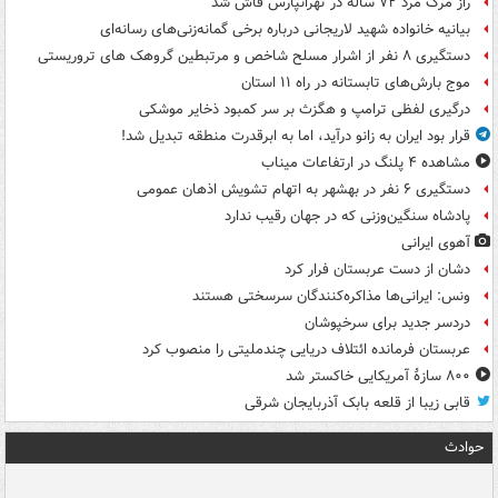
راز مرگ مرد ۷۲ ساله در تهرانپارس فاش شد
بیانیه خانواده شهید لاریجانی درباره برخی گمانه‌زنی‌های رسانه‌ای
دستگیری ۸ نفر از اشرار مسلح شاخص و مرتبطین گروهک های تروریستی
موج بارش‌های تابستانه در راه ۱۱ استان
درگیری لفظی ترامپ و هگزث بر سر کمبود ذخایر موشکی
قرار بود ایران به زانو درآید، اما به ابرقدرت منطقه تبدیل شد!
مشاهده ۴ پلنگ در ارتفاعات میناب
دستگیری ۶ نفر در بهشهر به اتهام تشویش اذهان عمومی
پادشاه سنگین‌وزنی که در جهان رقیب ندارد
آهوی ایرانی
دشان از دست عربستان فرار کرد
ونس: ایرانی‌ها مذاکره‌کنندگان سرسختی هستند
دردسر جدید برای سرخپوشان
عربستان فرمانده ائتلاف دریایی چندملیتی را منصوب کرد
۸۰۰ سازۀ آمریکایی خاکستر شد
قابی زیبا از قلعه بابک آذربایجان شرقی
حوادث