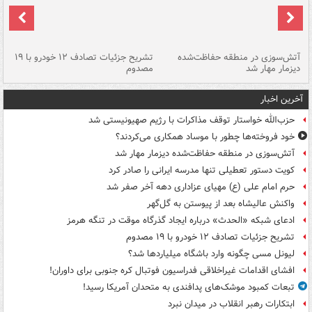
تصادف مرگبار در محور اهواز–شوش ۲
آتش‌سوزی در منطقه حفاظت‌شده
تشریح جزئیات تصادف ۱۲ خودرو با ۱۹
پا
دیزمار مهار شد
مصدوم
آخرین اخبار
حزب‌الله خواستار توقف مذاکرات با رژیم صهیونیستی شد
خود فروخته‌ها چطور با موساد همکاری می‌کردند؟
آتش‌سوزی در منطقه حفاظت‌شده دیزمار مهار شد
کویت دستور تعطیلی تنها مدرسه ایرانی را صادر کرد
حرم امام علی (ع) مهیای عزاداری دهه آخر صفر شد
واکنش عالیشاه بعد از پیوستن به گل‌گهر
ادعای شبکه «الحدث» درباره ایجاد گذرگاه موقت در تنگه هرمز
تشریح جزئیات تصادف ۱۲ خودرو با ۱۹ مصدوم
لیونل مسی چگونه وارد باشگاه میلیاردها شد؟
افشای اقدامات غیراخلاقی فدراسیون فوتبال کره جنوبی برای داوران!
تبعات کمبود موشک‌های پدافندی به متحدان آمریکا رسید!
ابتکارات رهبر انقلاب در میدان نبرد