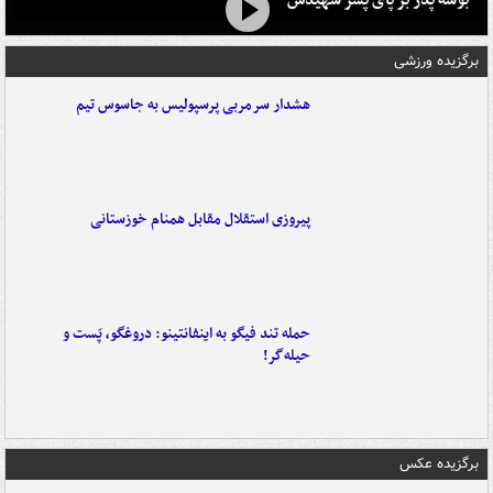
بوسه‌ پدر بر پای پسر شهیدش
برگزیده ورزشی
هشدار سرمربی پرسپولیس به جاسوس تیم
پیروزی استقلال مقابل همنام خوزستانی
حمله تند فیگو به اینفانتینو: دروغگو، پَست‌ و
حیله‌گر!
برگزیده عکس