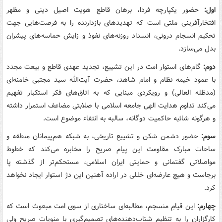
اول:
حضور یکپارچه فردا، برهان قاطع هویت اصیل دینی و مظهر
افتخارآفرینی ملتی است که تهدیدهای بازدارنده را به فرصت‌هایی جهت
تحکیم انسجام درونی، انسداد روزنه‌های نفوذ و زایش حماسه‌های پیشران
بدل می‌سازد.
دوم:
گام‌های استوار امت در این تشییع، تجدید عهدی قاطع و بیعت مجدد
با عمود خیمه نظام و امام شاهد، حضرت آیت‌الله سید مجتبی خامنه‌ای
(مدظله العالی) و رویکردی مبنایی که به اتاق‌های فکر استکبار تفهیم
می‌کند تداوم هدایت الهی جامعه اسلامی با صلابتی مضاعف استمرار داشته
و هرگونه شائبه حاکمیت دوگانه، سالبه به انتفاء موضوع است.
سوم:
حضور دشمن شکن و تشییع تاریخی، به شبکه هم‌پیمانان منطقه و
ساحات مبارک مقاومت این پیام صریح را مخابره می‌کند که خطوط
مواصلاتی گفتمانی و حمایتی ایران اسلامی، مستحکم‌تر از گذشته پا
برجاست و هیچ عارضه‌ای خللی در اراده آهنین این دژ استوار ایجاد نخواهد
کرد.
چهارم:
این قیامِ منسجم، مطالبه‌ای ساختاری از سوی امت مبعوث است که
کارگزاران را به تنظیم شتاب‌دهنده‌های تصمیم‌گیری با منویات صریح ولی