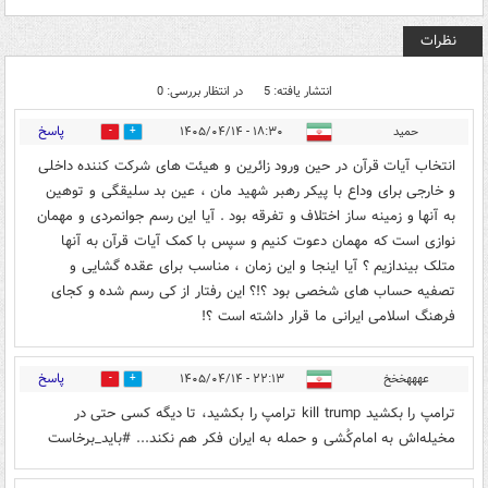
نظرات
انتشار یافته: 5
در انتظار بررسی: 0
پاسخ
حمید
۱۸:۳۰ - ۱۴۰۵/۰۴/۱۴
0
0
انتخاب آیات قرآن در حین ورود زائرین و هیئت های شرکت کننده داخلی
و خارجی برای وداع با پیکر رهبر شهید مان ، عین بد سلیقگی و توهین
به آنها و زمینه ساز اختلاف و تفرقه بود . آیا این رسم جوانمردی و مهمان
نوازی است که مهمان دعوت کنیم و سپس با کمک آیات قرآن به آنها
متلک بیندازیم ؟ آیا اینجا و این زمان ، مناسب برای عقده گشایی و
تصفیه حساب های شخصی بود ؟!؟ این رفتار از کی رسم شده و کجای
فرهنگ اسلامی ایرانی ما قرار داشته است ؟!
پاسخ
عهههخخخ
۲۲:۱۳ - ۱۴۰۵/۰۴/۱۴
0
0
ترامپ را بکشید kill trump ترامپ را بکشید، تا دیگه کسی حتی در
مخیله‌اش به امام‌کُشی و حمله به ایران فکر هم نکند... #باید_برخاست