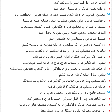
ایتالیا خرید رادار اسرائیلی را متوقف کرد
واردات نفت آمریکا از عربستان صفر شد
محسن رضایی: اجازه باز شدن مسیر دوم در تنگه هرمز را نخواهیم داد
درخواست عامری برای تعویق عملیات انتقام‌جویانه علیه عربستان
دستور ترامپ برای تحقیق درباره چگونگی افشای کمبود تسلیحات
ائتلاف سعودی مدعی حمله ارتش یمن به نجران شد
هشدار سرمربی پرسپولیس به جاسوس تیم
۲۲ کشته و زخمی بر اثر تیراندازی در یک مدرسه در تایلند+ فیلم
سامانه ضد موشکی لیزری؛ از بلوف سیاسی تا واقعیت میدانی
ترامپ: فکر می‌کنم جنگ با ایران خیلی زود پایان می‌یابد
نیمی از آمریکایی‌ها از تشدید هرج‌ومرج در غرب آسیا می‌ترسند
از حذف نام همسر تا تغییر نام خانوادگی؛ اما و اگرهای تعویض شناسنامه
نمایی زیبا از تنگه کریان جزیره قشم
رکوردشکنی پیش‌فروش جدیدترین گوشی‌های تاشوی سامسونگ
حادثه غرق‌شدگی در طاقانک ۲ قربانی گرفت
مسجد جامع یزد، از باشکوه‌ترین معماری‌های ایران
پدر شاهرودی پس از قتل پسرش، جسد را در چاه مخفی کرد
دردسر همزمان آمریکا و اوکراین با ته کشیدن موشک های پاتریوت
آثار مخرب مصرف الکل و سیگار در بروز بیماری‌ها