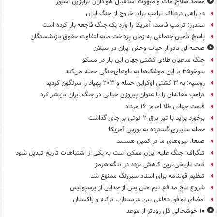
محمد صلاح مات و مبهوت استقبال هواداران ترابزون اسپور
دو راهی دردناک ترامپ برای خروج از جنگ ایران
سندرز: ترامپ فاسد، آمریکا را وارد یک جنگ فاجعه بار کرده است
پاسخ تأمین‌اجتماعی به زمان پرداخت مابه‌التفاوت حقوق بازنشستگان
صحنه ای نادر از حیات وحش ایران در سبلان
جنگ مدعیان طلای کشتی جهان این بار در مسکو
سوخو۳۵ با این موشک‌ها به ناوهای‌جنگی حمله می‌کند
روسیه: به ۳ کشتی اوکراین حمله و ۲۰۳ پهپاد را سرنگون کردیم
ترامپ مقاله‌ای را با عنوان پیروزی خیالی در جنگ ایران بازنشر کرد
قیمت جهانی طلا امروز ۱۶ مرداد
برخورد پراید با تیر برق ۲ فوتی بر جای گذاشت
حمله سایبری گسترده به بورس آمریکا
صنعا: نیروهای ما در کمین‌ هستند
تلگراف: جنگ علیه ایران ممکن است به یکی از اشتباهات تاریخ تبدیل شود
ثبت تاریخی‌ترین کاهش تردد در تنگه هرمز
تنظیم قولنامه برای اسناد سبزرنگ ممنوع شد
شروع تلخ مدافع تیم ملی پس از جدایی از پرسپولیس
امضای توافق دفاعی بین عربستان، ترکیه و پاکستان
۱۰ خوشحالی گل زودتر از موعد