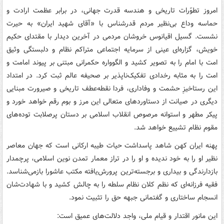
امروز تطوّرات تاریخی و هندسه قدرت جهانی، در برابر عظمت ارادت و
حماسه وداع بی‌نظیر مردم قدرشناس با «آقای شهید ایران» به حیرت
نشست. گسیل اقیانوس خروشان مردمی در آخرین دیدار با مقتدای حکیم
خویش، گزاره‌ای عینی از سرمایه اجتماعی متراکم نظام و دلبستگی وثیق
امت با امام را به تصویر کشید و الگوواره حکمرانی مبتنی بر پیوند امامت و
امت را به مثابه رخدادی تفکیک‌ناپذیر بر صحیفه عالم ثبت کرد. در امتداد
این رستاخیزِ حشمت و وفاداری، فردا نقطه‌عطف تاریخی و صیرورت مبنایی
دیگری در صیانت از دستاوردهای متعالی این مرز و بوم رقم خواهد خورد و
پیکر مطهر و استوانه مرصوص انقلاب اسلامی بر دستان پرصلابت توده‌های
مقوم نظام تشییع خواهد شد.
پهنه ایران کهن شاهد پاسداشت حیات طیبه ارکانی است که جهان معاصر
نظیر او را به خود ندیده و او را در تراز معمار تمدن نوین اسلامی، پرچمدار
بازدارندگی و بیداری و برجسته‌ترین پرورش‌یافته مکتب عاشورا بازمی‌شناسد.
فقیه فرزانه‌ای که نظم کلان نظام سلطه را به چالش کشید و با شهادت‌شان
انسجام ساختاری و گفتمانی جبهه حق را تثبیت نمود.
این مانور اقتدار و قیام ملی، واجد دلالت‌های عمیق است: