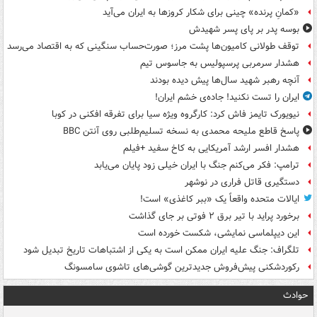
«کمانِ پرنده» چینی برای شکار کروزها به ایران می‌آید
بوسه‌ پدر بر پای پسر شهیدش
توقف طولانی کامیون‌ها پشت مرز؛ صورت‌حساب سنگینی که به اقتصاد می‌رسد
هشدار سرمربی پرسپولیس به جاسوس تیم
آنچه رهبر شهید سال‌ها پیش دیده بودند
ایران را تست نکنید! جاده‌ی خشم ایران!
نیویورک تایمز فاش کرد: کارگروه ویژه سیا برای تفرقه افکنی در کوبا
پاسخ قاطع ملیحه محمدی به نسخه تسلیم‌طلبی روی آنتن BBC
هشدار افسر ارشد آمریکایی به کاخ سفید +فیلم
ترامپ: فکر می‌کنم جنگ با ایران خیلی زود پایان می‌یابد
دستگیری قاتل فراری در نوشهر
ایالات متحده واقعاً یک «ببر کاغذی» است!
برخورد پراید با تیر برق ۲ فوتی بر جای گذاشت
این دیپلماسی نمایشی، شکست خورده است
تلگراف: جنگ علیه ایران ممکن است به یکی از اشتباهات تاریخ تبدیل شود
رکوردشکنی پیش‌فروش جدیدترین گوشی‌های تاشوی سامسونگ
حوادث