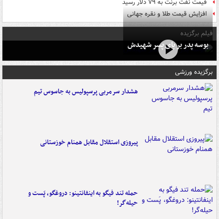
قیمت نفت برنت به ۷۹ دلار رسید
افزایش قیمت طلا و نقره جهانی
فیلم برگزیده
بوسه‌ پدر بر پای پسر شهیدش
برگزیده ورزشی
هشدار سرمربی پرسپولیس به جاسوس تیم
پیروزی استقلال مقابل همنام خوزستانی
حمله تند فیگو به اینفانتینو: دروغگو، پَست‌ و
حیله‌گر!