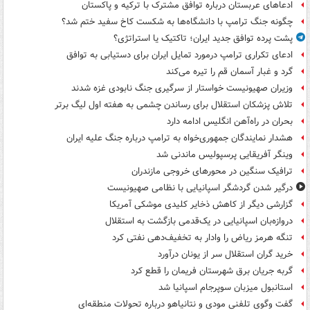
ادعاهای عربستان درباره توافق مشترک با ترکیه و پاکستان
چگونه جنگ ترامپ با دانشگاه‌ها به شکست کاخ سفید ختم شد؟
پشت پرده توافق جدید ایران؛ تاکتیک یا استراتژی؟
ادعای تکراری ترامپ درمورد تمایل ایران برای دستیابی به توافق
گرد و غبار آسمان قم را تیره می‌کند
وزیران صهیونیست خواستار از سرگیری جنگ نابودی غزه شدند
تلاش پزشکان استقلال برای رساندن چشمی به هفته اول لیگ برتر
بحران در راه‌آهن انگلیس ادامه دارد
هشدار نمایندگان جمهوری‌خواه به ترامپ درباره جنگ علیه ایران
وینگر آفریقایی پرسپولیس ماندنی شد
ترافیک سنگین در محورهای خروجی مازندران
درگیر شدن گردشگر اسپانیایی با نظامی صهیونیست
گزارشی دیگر از کاهش ذخایر کلیدی موشکی آمریکا
دروازه‌بان اسپانیایی در یک‌قدمی بازگشت به استقلال
تنگه هرمز ریاض را وادار به تخفیف‌دهی نفتی کرد
خرید گران استقلال سر از یونان درآورد
گربه جریان برق شهرستان فریمان را قطع کرد
استانبول میزبان سوپرجام اسپانیا شد
گفت وگوی تلفنی مودی و نتانیاهو درباره تحولات منطقه‌ای