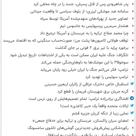
پدر شاهرودی پس از قتل پسرش، جسد را در چاه مخفی کرد
سامانه ضد موشکی لیزری؛ از بلوف سیاسی تا واقعیت میدانی
تصاویر جدید از پهپادهای منهدم‌شده آمریکا توسط سپاه
هشدار سرمربی پرسپولیس به جاسوس تیم
چرا محمد صلاح ترکیه را به عربستان و آمریکا ترجیح داد
توقف طولانی کامیون‌ها پشت مرز؛ صورت‌حساب سنگینی که به اقتصاد می‌رسد
برخورد پراید با تیر برق ۲ فوتی بر جای گذاشت
تلگراف: جنگ علیه ایران ممکن است به یکی از اشتباهات تاریخ تبدیل شود
سوخو۳۵ با این موشک‌ها به ناوهای‌جنگی حمله می‌کند
ترامپ: فکر می‌کنم جنگ با ایران خیلی زود پایان می‌یابد
ترامپ سوئیس را تهدید کرد
استقبال خاص دخترک عراقی از زائران اربعین حسینی
گربه جریان برق شهرستان فریمان را قطع کرد
افشاگری برادرزاده ترامپ: تمام تصمیم‌هایش از روی ترس است
ایالات متحده واقعاً یک «ببر کاغذی» است!
نمایی زیبا از تنگه کریان جزیره قشم
امضای سران پاکستان، عربستان و ترکیه برای «دفاع جمعی»
رکوردشکنی پیش‌فروش جدیدترین گوشی‌های تاشوی سامسونگ
دروازه‌بان اسپانیایی در یک‌قدمی بازگشت به استقلال