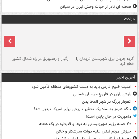
صحنه ای نادر از حیات وحش ایران در سبلان
حوادث
گربه جریان برق شهرستان فریمان را
رگبار و رعدوبرق در راه شمال کشور
قطع کرد
گذ
آخرین اخبار
امنیت خلیج فارس باید به دست کشورهای منطقه تأمین شود
بارش باران در فاروج خراسان شمالی
انفجار بزرگ در شهر المخا یمن
تنگه هرمز به نماد یک تحقیر تاریخی برای آمریکا تبدیل شد!
ماموریت در حال پایان است!
۲۰ حمله رژیم صهیونیستی به درعا و قنیطره در یک هفته
خیزش مردم لبنان علیه دولت سازشکار و خائن
معترضان آرژانتینی پرچم آمریکا را پایین کشیدند