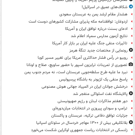
شکاف‌های عمیق در اسرائیل!
هشدار مقام ارشد یمن به عربستان سعودی
اردوغان: توافقنامه مکه پذیرای مشارکت کشورهای دوست است
ادعای بسنت درباره توافق ایران و آمریکا
نتایج آزمون مدارس سمپاد اعلام شد
تاثیرات منفی جنگ علیه ایران بر بازار کار آمریکا
رونمایی از مختصات جدید تنگۀ هرمز
روبیو در رأس فشار حداکثری آمریکا برای تغییر مسیر کوبا
تصویری از تمرینات ترابزون اسپور با حضور ساویچ، صلاح و اونانا
نبرد ما علیه طرح سلطه‌جویی عربستان است، نه مردم جنوب یمن
پاسخ منفی یک لژیونر به باشگاه پرسپولیس
درخشش جوانان ایران در المپیاد جهانی هوش مصنوعی
پالایشگاه نفت اسلواکی منفجر شد
دور هفتم مذاکرات لبنان و رژیم صهیونیستی
ترامپ و سودای پیروزی در انتخابات میان‌دوره‌ای
جزئیات توافق دفاعی ترکیه، عربستان و پاکستان
بلاتکلیفی بیش از ۱۳۰۰ مهاجر خردسال در سئوتای اسپانیا
زلنسکی در انتخابات ریاست جمهوری اوکراین شکست می‌خورد