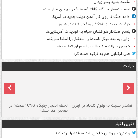
مقصد جدید پسر زیدان
لحظه انفجار جایگاه CNG "صحنه" در دوربین مداربسته
ادامه جنگ تا روی کار آمدن دولت جدید در آمریکا!
جزئیات جدید از نفتکش منفجر شده در هرمز
پاسخ معنادار هوافضای سپاه به تهدیدات آمریکایی‌ها
از این به بعد دیگر نامه‌های استقلال را امضا نمی‌کنم
کامیون با راننده ۸ ساله در اصفهان توقیف شد
حتی اوکراین هم به ترکیه حمله کرد
حوادث
ای
هشدار نسبت به وفوع تندباد در تهران
لحظه انفجار جایگاه CNG "صحنه" در
دس
دوربین مداربسته
ات
آخرین اخبار
ولایتی: نیروهای خارجی باید منطقه را ترک کنند