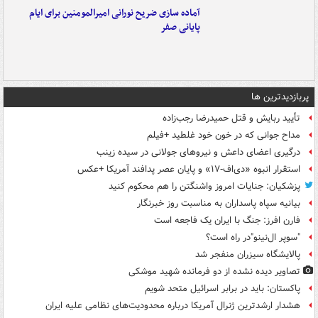
آماده سازی ضریح نورانی امیرالمومنین برای ایام
پایانی صفر
پربازدیدترین ها
تأیید ربایش و قتل حمیدرضا رجب‌زاده
مداح جوانی که در خون خود غلطید +فیلم
درگیری اعضای داعش و نیروهای جولانی در سیده زینب
استقرار انبوه «دی‌اف‑۱۷» و پایان عصر پدافند آمریکا +عکس
پزشکیان: جنایات امروز واشنگتن را هم محکوم کنید
بیانیه سپاه پاسداران به مناسبت روز خبرنگار
فارن افرز: جنگ با ایران یک فاجعه است
"سوپر ال‌نینو"در راه است؟
پالایشگاه سیزران منفجر شد
تصاویر دیده‌ نشده از دو فرمانده شهید موشکی
پاکستان: باید در برابر اسرائیل متحد شویم
هشدار ارشدترین ژنرال آمریکا درباره محدودیت‌های نظامی علیه ایران