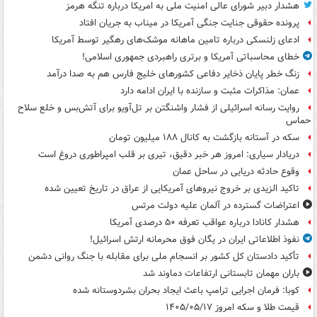
هشدار دبیر شورای عالی امنیت ملی به امریکا درباره تنگه هرمز
پرونده حقوقی جنایت جنگی آمریکا در میناب به جریان افتاد
ادعای زلنسکی درباره تامین ماهانه موشک‌های رهگیر توسط آمریکا
خطای محاسباتی آمریکا و برتری راهبردی جمهوری اسلامی!
زنگ خطر پایان ذخایر دفاعی کشورهای خلیج فارس هم به صدا درآمد
عمان: مذاکرات مثبت و سازنده با ایران ادامه دارد
روایت رسانه اسرائیلی از فشار واشنگتن بر تل‌آویو برای آتش‌بس و خلع سلاح
حماس
سکه در آستانه بازگشت به کانال ۱۸۸ میلیون تومان
دریادار سیاری: امروز هر خبر دقیق، تیری بر قلب امپراطوری دروغ است
وقوع حادثه دریایی در ساحل عمان
تاکید الزیدی بر خروج نیروهای آمریکایی از عراق در تاریخ تعیین شده
اعتراضات گسترده در آلمان علیه دولت مرتس
هشدار کانادا درباره عواقب تعرفه ۵۰ درصدی آمریکا
نفوذ اطلاعاتی ایران در یگان فوق محرمانه ارتش اسرائیل!
تأکید دادستان کل کشور بر انسجام ملی برای مقابله با جنگ روانی دشمن
باران مهمان تابستانی ارتفاعات دماوند شد
کوبا: فرمان اجرایی ترامپ باعث ایجاد بحران بشردوستانه شده
قیمت طلا و سکه امروز ۱۴۰۵/۰۵/۱۷