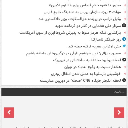
صدور ۱۰ فقره حکم قصاص برای «کلثوم اکبری»
مهلت ۳ روزه سازمان بورس به هلدینگ خلیج فارس
وکیل ترامپ در پرونده حق‌السکوت، وزیر دادگستری شد
سردار علی عظمایی در کنار دو فرمانده شهید
بازگشایی تنگه هرمز منوط به پذیرش شروط ایران از سوی آمریکاست
روز خبرنگار نامبارک!
حتی اوکراین هم به ترکیه حمله کرد
مسرور بارزانی: نمی خواهیم طرفی در درگیری‌های منطقه باشیم
لحظه برخورد صاعقه به ساختمانی در نیویورک
هشدار نسبت به وفوع تندباد در تهران
خوشبینی بارسلونا به عملی شدن انتقال رودری
لحظه انفجار جایگاه CNG "صحنه" در دوربین مداربسته
سلامت