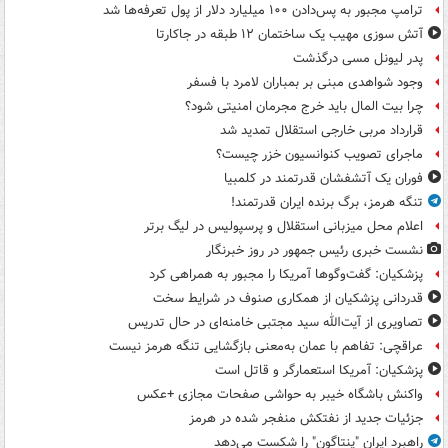
ترامپ مجبور به پس‌دادن ۱۰۰ میلیارد دلار از پول تعرفه‌ها شد
آتش سوزی مهیب یک ساختمان ۱۲ طبقه در جاکارتا
پدر لیونل مسی درگذشت
وجود شواهدی مبنی بر بمباران لامرد با فسفر
چرا بیت المال باید خرج مجرمان امنیتی شود؟
قرارداد مربی خارجی استقلال تمدید شد
ماجرای تصویب کنوانسیون خزر چیست؟
فوران یک آتشفشان قدرتمند در کلمبیا
تنگه هرمز، برگ برنده ایران قدرتمند!
اعلام محل میزبانی استقلال و پرسپولیس در لیگ برتر
نشست خبری رئیس جمهور در روز خبرنگار
پزشکیان: گفت‌وگوها آمریکا را مجبور به همراهی کرد
قدردانی پزشکیان از همکاری صنوف در شرایط سخت
تصاویری از آیت‌الله سید مجتبی خامنه‌ای در حال تدریس
عراقچی: تفاهم با عمان به‌معنی بازگشایی تنگه هرمز نیست
پزشکیان: آمریکا استعمارگر و قاتل است
واکنش باشگاه خیبر به حواشی صفحات مجازی +عکس
جزئیات جدید از نفتکش منفجر شده در هرمز
راهبرد ایران "پنتاگون" را شکست می‌دهد