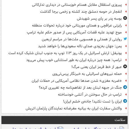
پیروزی استقلال مقابل همنام خوزستانی در دیداری تدارکاتی
انفجار در حومه دمشق چند کشته و زخمی برجا گذاشت
بوسه‌ پدر بر پای پسر شهیدش
رایزنی عراقچی و همتای موریتانی خود درباره تحولات منطقه
موج تهدید علیه قضات آمریکایی پس از صدور حکم علیه ترامپ
روایتی از همدلی و همسویی ملت‌ها در مراسم اربعین
یمن: جهان به‌زودی صدای ناله سعودی‌ها را خواهد شنید
یونیفل: ارتش اسرائیل در یک روز ۱۱۳ توپ به جنوب لبنان شلیک کرده است
ترامپ: همه چیز درباره ایران به طور استثنایی خوب پیش می‌رود
عبور از خط قرمز ایران یعنی مرگ!
حمله نیروهای اسرائیلی به خبرنگار پرس‌تی‌وی
«ضربه مغزی» شدن صدها نظامی آمریکایی در حملات ایران
جنگ در جبهه لبنان بعد از تفاهم‌نامه چه تغییری کرده؟
ترامپ در حال سوختن در آتشی خودساخته
ایران را تست نکنید! جاده‌ی خشم ایران!
واکنش سفارت ایران به بیانیه مغرضانه نمایندگان پارلمان اتریش
سلامت