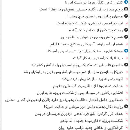
کنترل کامل تنگه هرمز در دست ایران!
پرچم سیاه بر فراز گنبد حسینی همچنان در اهتزاز است
ماجرای پیاده روی اربعین حاج رمضان
این دیپلماسی نمایشی، شکست خورده است
روایت پزشکیان از انحلال بانک آینده
شمیم خوش رضوی در هوای بین‌الحرمین
هشدار افسر ارشد آمریکایی به کاخ سفید +فیلم
موشک‌های بالستیک ایران؛ چالش راهبردی آمریکا
باید افراد کارآمدتر را به کار گرفت
حامیان فلسطین در مکزیک پرچم اسرائیل را به آتش کشیدند
دبیرکل سازمان ملل باز هم خواستار آتش‌بس فوری در اوکراین شد
آنچه رهبر شهید سال‌ها پیش دیده بودند
حمایت هلندی‌ها از مظلومیت فلسطین +فیلم
افشای برکناری در موساد پس از شکست پروژه علیه ایران
دستگیری عامل انتشار مطالب توهین‌آمیز علیه زائران اربعین در فضای مجازی
روایت تکان‌دهنده دانش‌آموز مینابی از جنایت آمریکا
هدف قرار گرفتن اتاق‌ فرماندهی مزدوران عربستان در یمن
شکست پروژه «خاورمیانه جدید» نتانیاهو
گزافه‌گویی و لفاظی جدید ترامپ علیه ایران