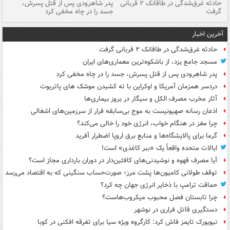
شته
حادثه غرق‌شدگی در طاقانک ۲ قربانی
پدر شاهرودی پس از قتل پسرش،
دس
گرفت
جسد را در چاه مخفی کرد
آخرین اخبار
حادثه غرق‌شدگی در طاقانک ۲ قربانی گرفت
مسجد جامع یزد، از باشکوه‌ترین معماری‌های ایران
پدر شاهرودی پس از قتل پسرش، جسد را در چاه مخفی کرد
دردسر همزمان آمریکا و اوکراین با ته کشیدن موشک های پاتریوت
آثار مخرب مصرف الکل و سیگار در بروز بیماری‌ها
اذعان رسانه صهیونیست به موج بی‌سابقه فرار از سرزمین‌های اشغالی
چرا مغز در هنگام خواب، انرژی خود را خالی می‌کند؟
گرما برای پالایشگاه‌ها و منابع برق اروپا اضطرار آفرید
ایالات متحده واقعاً یک «ببر کاغذی» است!
آیا مصرف قهوه و نوشیدنی‌های کافئین‌دار در دوران بارداری مجاز است؟
توقف طولانی کامیون‌ها پشت مرز؛ صورت‌حساب سنگینی که به اقتصاد می‌رسد
حماقت ترامپ با ذخایر انرژی جهان چه کرد؟
چرا تابستان فصل محبوب میکروب‌هاست؟
دستگیری قاتل فراری در نوشهر
نیویورک تایمز فاش کرد: کارگروه ویژه سیا برای تفرقه افکنی در کوبا