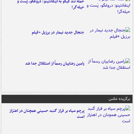
حمله تند فیگو به اینفانتینو: دروغگو، پَست‌ و
حیله‌گر!
جنجال جدید نیمار در برزیل +فیلم
رامین رضاییان رسماً از استقلال جدا شد
برگزیده عکس
پرچم سیاه بر فراز گنبد حسینی همچنان در اهتزاز
است