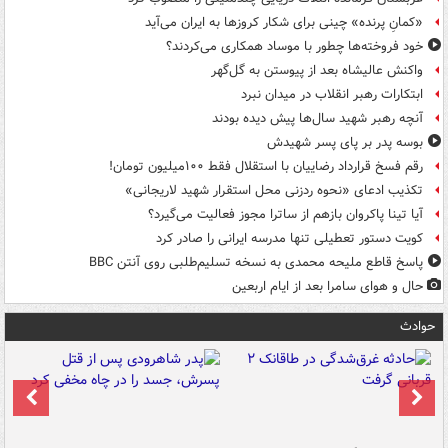
«کمانِ پرنده» چینی برای شکار کروزها به ایران می‌آید
خود فروخته‌ها چطور با موساد همکاری می‌کردند؟
واکنش عالیشاه بعد از پیوستن به گل‌گهر
ابتکارات رهبر انقلاب در میدان نبرد
آنچه رهبر شهید سال‌ها پیش دیده بودند
بوسه‌ پدر بر پای پسر شهیدش
رقم فسخ قرارداد رضاییان با استقلال فقط ۱۰۰میلیون تومان!
تکذیب ادعای «نحوه ردزنی محل استقرار شهید لاریجانی»
آیا تینا پاکروان بازهم از ساترا مجوز فعالیت می‌گیرد؟
کویت دستور تعطیلی تنها مدرسه ایرانی را صادر کرد
پاسخ قاطع ملیحه محمدی به نسخه تسلیم‌طلبی روی آنتن BBC
حال و هوای سامرا بعد از ایام اربعین
حوادث