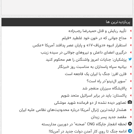
پربازدیدترین ها
تأیید ربایش و قتل حمیدرضا رجب‌زاده
مداح جوانی که در خون خود غلطید +فیلم
استقرار انبوه «دی‌اف‑۱۷» و پایان عصر پدافند آمریکا +عکس
درگیری اعضای داعش و نیروهای جولانی در سیده زینب
پزشکیان: جنایات امروز واشنگتن را هم محکوم کنید
بیانیه سپاه پاسداران به مناسبت روز خبرنگار
فارن افرز: جنگ با ایران یک فاجعه است
"سوپر ال‌نینو"در راه است؟
پالایشگاه سیزران منفجر شد
پاکستان: باید در برابر اسرائیل متحد شویم
تصاویر دیده‌ نشده از دو فرمانده شهید موشکی
هشدار ارشدترین ژنرال آمریکا درباره محدودیت‌های نظامی علیه ایران
مقصد جدید پسر زیدان
لحظه انفجار جایگاه CNG "صحنه" در دوربین مداربسته
ادامه جنگ تا روی کار آمدن دولت جدید در آمریکا!