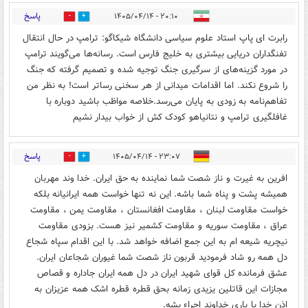
پاسخ
۲۰:۱۰ - ۱۴۰۵/۰۴/۱۴
0
0
رابرت ای پاپ استاد علوم سیاسی دانشگاه شیکاگو: ترامپ در حال انتقال
تفنگداران دریایی بیشتری به خلیج فارس است. رسانه‌ها می‌گویند ترامپ
در مورد گزینه‌های از سرگیری جنگ توجیه شده و تصمیم گرفته که جنگ
را شروع نکند. اما اقدامات میدانی از هر سخنی رساتر است! به نظر من
تفاهم‌نامه به زودی به پایان می‌رسد.خلاصه مواظب باشید دوباره با
غافلگیری ترامپ و نتانیاهو کودک کش از خواب بیدار نشیم ‌
پاسخ
۲۳:۰۷ - ۱۴۰۵/۰۴/۱۴
0
0
افرین به غیرت و ناز شصت شما نماینده به حق ایران. خدا وند مهربان
همیشه پشت و پناه شما باشه. این نه تنها خواست همه ایرانیانه بلکه
خواست مقاومت لبنان ، مقاومت افغانستان ، مقاومت یمن ، مقاومت
عراق ، مقاومت سوریه و مقاومت کشمیر نیز هست. بزودی مقاومت
نیچریه شیعه ام به این جمع اضافه خواهد شد. با این اقدام سپاه شجاع
دل همه رو شاد فرمودید قربون ناز شصت شما غیوران شجاعان ایران.
عشق فرمانده کل قوای شهید ایران در دل همه ایران جاداره و قصاص
مجازات این قاتلین یزیدی زمانه بحق قطره قطره اشک همه عزیزان به
اذن خدا با یاری خداوند اجراء بشه.