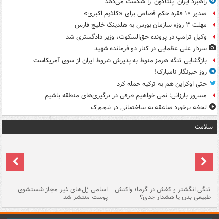
راهبرد ایران "پنتاگون" را شکست می‌دهد
صدور ۱۰ فقره حکم قصاص برای «کلثوم اکبری»
مهلت ۳ روزه سازمان بورس به هلدینگ خلیج فارس
وکیل ترامپ در پرونده حق‌السکوت، وزیر دادگستری شد
سردار علی عظمایی در کنار دو فرمانده شهید
بازگشایی تنگه هرمز منوط به پذیرش شروط ایران از سوی آمریکاست
روز خبرنگار نامبارک!
حتی اوکراین هم به ترکیه حمله کرد
مسرور بارزانی: نمی خواهیم طرفی در درگیری‌های منطقه باشیم
لحظه برخورد صاعقه به ساختمانی در نیویورک
سلامت
تنگی انگشتر و کفش در گرما؛ واکنش
اسامی ژل‌های غیر مجاز شستشوی
مر
طبیعی بدن یا هشدار جدی؟
پوست منتشر شد