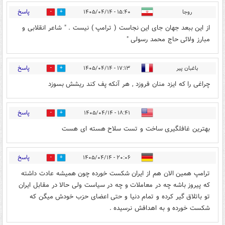
پاسخ
روجا
۱۵:۴۰ - ۱۴۰۵/۰۴/۱۴
0
3
از این ببعد جهان جای این نجاست ( ترامپ ) نیست . " شاعر انقلابی و
مبارز ولائی حاج محمد رسولی "
پاسخ
باغبان پیر
۱۷:۱۳ - ۱۴۰۵/۰۴/۱۴
0
12
چراغی را که ایزد منان فروزد , هر آنکه پف کند ریشش بسوزد
پاسخ
۱۸:۴۱ - ۱۴۰۵/۰۴/۱۴
0
2
بهترین غافلگیری ساخت و تست سلاح هسته ای هست
پاسخ
۲۰:۰۶ - ۱۴۰۵/۰۴/۱۴
0
3
ترامپ همین الان هم از ایران شکست خورده چون همیشه عادت داشته
که پیروز باشه چه در معاملات و چه در سیاست ولی حالا در مقابل ایران
تو باتلاق گیر کرده و تمام دنیا و حتی اعضای حزب خودش میگن که
شکست خورده و به اهدافش نرسیده .