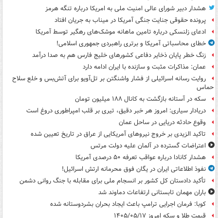
هشدار دبیر شورای عالی امنیت ملی به امریکا درباره تنگه هرمز
پرونده حقوقی جنایت جنگی آمریکا در میناب به جریان افتاد
ادعای زلنسکی درباره تامین ماهانه موشک‌های رهگیر توسط آمریکا
خطای محاسباتی آمریکا و برتری راهبردی جمهوری اسلامی!
زنگ خطر پایان ذخایر دفاعی کشورهای خلیج فارس هم به صدا درآمد
عمان: مذاکرات مثبت و سازنده با ایران ادامه دارد
روایت رسانه اسرائیلی از فشار واشنگتن بر تل‌آویو برای آتش‌بس و خلع سلاح
حماس
سکه در آستانه بازگشت به کانال ۱۸۸ میلیون تومان
دریادار سیاری: امروز هر خبر دقیق، تیری بر قلب امپراطوری دروغ است
وقوع حادثه دریایی در ساحل عمان
تاکید الزیدی بر خروج نیروهای آمریکایی از عراق در تاریخ تعیین شده
اعتراضات گسترده در آلمان علیه دولت مرتس
هشدار کانادا درباره عواقب تعرفه ۵۰ درصدی آمریکا
نفوذ اطلاعاتی ایران در یگان فوق محرمانه ارتش اسرائیل!
تأکید دادستان کل کشور بر انسجام ملی برای مقابله با جنگ روانی دشمن
باران مهمان تابستانی ارتفاعات دماوند شد
کوبا: فرمان اجرایی ترامپ باعث ایجاد بحران بشردوستانه شده
قیمت طلا و سکه امروز ۱۴۰۵/۰۵/۱۷