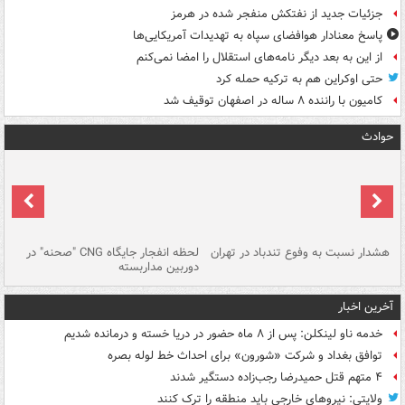
جزئیات جدید از نفتکش منفجر شده در هرمز
پاسخ معنادار هوافضای سپاه به تهدیدات آمریکایی‌ها
از این به بعد دیگر نامه‌های استقلال را امضا نمی‌کنم
حتی اوکراین هم به ترکیه حمله کرد
کامیون با راننده ۸ ساله در اصفهان توقیف شد
حوادث
ای
هشدار نسبت به وفوع تندباد در تهران
لحظه انفجار جایگاه CNG "صحنه" در
دس
دوربین مداربسته
ات
آخرین اخبار
خدمه ناو لینکلن: پس از ۸ ماه حضور در دریا خسته و درمانده‌ شدیم
توافق بغداد و شرکت «شورون» برای احداث خط لوله بصره
۴ متهم قتل حمیدرضا رجب‌زاده دستگیر شدند
ولایتی: نیروهای خارجی باید منطقه را ترک کنند