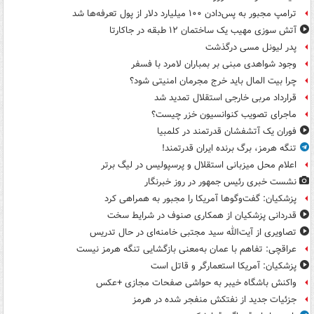
ترامپ مجبور به پس‌دادن ۱۰۰ میلیارد دلار از پول تعرفه‌ها شد
آتش سوزی مهیب یک ساختمان ۱۲ طبقه در جاکارتا
پدر لیونل مسی درگذشت
وجود شواهدی مبنی بر بمباران لامرد با فسفر
چرا بیت المال باید خرج مجرمان امنیتی شود؟
قرارداد مربی خارجی استقلال تمدید شد
ماجرای تصویب کنوانسیون خزر چیست؟
فوران یک آتشفشان قدرتمند در کلمبیا
تنگه هرمز، برگ برنده ایران قدرتمند!
اعلام محل میزبانی استقلال و پرسپولیس در لیگ برتر
نشست خبری رئیس جمهور در روز خبرنگار
پزشکیان: گفت‌وگوها آمریکا را مجبور به همراهی کرد
قدردانی پزشکیان از همکاری صنوف در شرایط سخت
تصاویری از آیت‌الله سید مجتبی خامنه‌ای در حال تدریس
عراقچی: تفاهم با عمان به‌معنی بازگشایی تنگه هرمز نیست
پزشکیان: آمریکا استعمارگر و قاتل است
واکنش باشگاه خیبر به حواشی صفحات مجازی +عکس
جزئیات جدید از نفتکش منفجر شده در هرمز