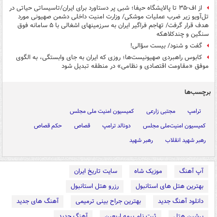
از اف-۳۵ تا پالایشگاه حیفا؛ شبی پر دستاورد برای ایران/تاسیساتی حیاتی در
تل‌آویو زیر ضرب عملیات موشکی/ وزارت امنیت داخلی دشمن صهیونی مورد
هدف قرار گرفت/ تهاجم فراگیر ایران به سرزمینهای اشغالی با ۵ سامانه فوق
سنگین و چندکلاهکه
گفت و شنود/ بیست سؤالی!
کابوس راهبردی صهیونیست‌ها؛ روزی که ایران به جای وابستگی، به الگوی
موفق «مقاومت اقتصادی و نظامی» در منطقه تبدیل شود
برچسب‌ها
ترامپ
مجتبی زارعی
کمیسیون امنیت ملی مجلس
کمیسیون امنیت‌ملی مجلس
دونالد ترامپ
قصاص
حکم قصاص
رهبر شهید انقلاب
رهبر شهید
آپ آهنگ
موزیک شاه
سایت تاریخ ایران
بهترین هتل های استانبول
رزرو هتل استانبول
دانلود آهنگ جدید
بهترین جراح بینی ترمیمی
آهنگ های جدید
پرشین هتل
ثبت نام بیمه اربعین
آهنگ جدید