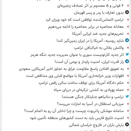
۶ فوتی و ۵ مصدوم بر اثر تصادف زنجیره‌ای
بدون تعارف با پدر و پسر قهرمان
ترامپ التماس‌کننده توافقی است که خود ویران کرد
معادله محاصره در برابر محاصره را ادامه می‌دهیم
تحریم‌های جدید ضد ایرانی آمریکا
شاید روسیه، آمریکا را در ایران زمین‌گیر کند!
واکنش بقائی به خیالبافی ترامپ
اثر جدید کارتونیست سوری با عنوان مدیریت جدید تنگه هرمز
راز قدرت ایران، امنیت پایدار و بومی آن است!
به تعویق افتادن پاسخ مقاومت عراق به تجاوز اخیر آمریکایی سعودی
اظهارات وزیر خزانه‌داری آمریکا با مواضع قبلی وی متناقض است
حکم دادگاه آمریکا برای توقف ساخت سالن رقص ترامپ
حمله پهپادی به کشتی ترکیه‌ای در دریای سیاه
ترامپ و نتانیاهو جنایتکار جنگی هستند!
میزبانی استقلال در آسیا به امارات می‌رسد؟
سامانه موشکی پاتریوت چیست و چرا ذخایر آن رو به اتمام است؟
امنیت خلیج فارس باید به دست کشورهای منطقه تأمین شود
بارش باران در فاروج خراسان شمالی