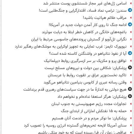
اسامی ژل‌های غیر مجاز شستشوی پوست منتشر شد
سندرز: ترامپ نماد فساد، اقتدارگرایی و جنگ‌طلبی است!
مراقب علائم هپاتیت باشید!
ادامه جنگ تا روی کار آمدن دولت جدید در آمریکا!
باغچه‌های خانگی در کاهش خطر ابتلا به دیابت موثرند
نگرانی تل‌آویو از گسترش پرونده‌های جاسوسی مرتبط با ایران
نیویورک تایمز: غرب تمایلی به تجهیز اوکراین به موشک‌های رهگیر ندارد
آیا از نفوذ نتانیاهو در واشنگتن کاسته شده است؟
توافق پرو و مکزیک بر سر ازسرگیری روابط دیپلماتیک
پزشکیان: شکافی بین دولت و نیروهای مسلح نیست
تاکید نخست‌وزیر عراق بر تقویت روابط با عربستان
وقتی رسانه عبری از کابوس بنیامین نتانیاهو می‌گوید
هیچ دولتی به اندازۀ ما در جهت سیاست‌های رهبری قدم برنداشت
پزشکیان: هرگز استعفا نداده‌ام و نخواهم داد
تجاوزات مجدد رژیم صهیونیستی به جنوب لبنان
حمله به ۱۵ نفتکش‌ اماراتی از ابتدای جنگ
پزشکیان: ما نوکر مردم و در خدمت آنان هستیم
سنای آمریکا لایحه تحریم‌های گسترده انرژی روسیه را تصویب کرد
عراقچی: زمان آن فرا رسیده است که به خود متکی باشیم