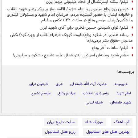
فیلم/ سکته اینترنشنال از اتحاد میلیونی مردم ایران
دومین روز وداع میلیونی با امام شهید/ اقامه نماز بر پیکر رهبر شهید انقلاب
و خانواده ایشان با حضور گسترده مردم، فرزندان امام شهید و مسئولان کشوری
و لشکری/‌ پایان مراسم وداع در ساعت ۲۲ +عکس و فیلم
فیلم/ نوای شنیدنی حسین فخری برای آقای شهید ایران
رسانه هندی: در شکوه وداع؛تابوت کوچک «زهرا» نقاب از چهره کودک‌کش‌
مدعیان حقوق بشر برمی‌دارد
فیلم/ ساعات آخر وداع
خشم شدید رسانه‌ای اسرائیل اینترنشنال علیه تشییع باشکوه و میلیونی!
برچسب‌ها
خاورمیانه
حضرت آیت الله خامنه ای
عراق
شیعیان عراق
امام شهید
رهبر شهید انقلاب
مراسم وداع
مراسم تشییع
شهید خامنه‌ای
شبکه لندنی
آپ آهنگ
موزیک شاه
سایت تاریخ ایران
بهترین هتل های استانبول
رزرو هتل استانبول