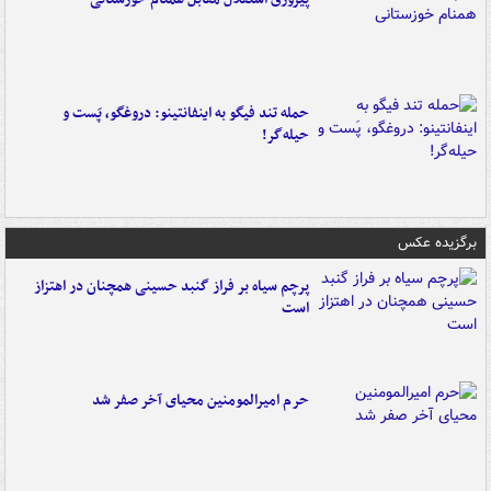
حمله تند فیگو به اینفانتینو: دروغگو، پَست‌ و
حیله‌گر!
برگزیده عکس
پرچم سیاه بر فراز گنبد حسینی همچنان در اهتزاز
است
حرم امیرالمومنین محیای آخر صفر شد