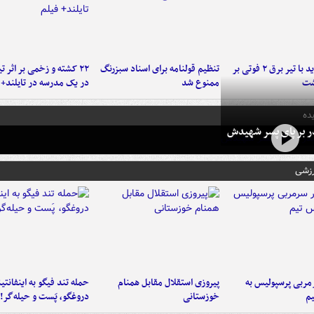
برخورد پراید با تیر برق ۲ فوتی بر
تنظیم قولنامه برای اسناد سبزرنگ
۲۲ کشته و زخمی بر اثر ت
شت
ممنوع شد
در یک مدرسه در تایلند+ 
ده
در بر پای پسر شهیدش
رزشی
ربی پرسپولیس به
پیروزی استقلال مقابل همنام
حمله تند فیگو به اینفانتین
م
خوزستانی
دروغگو، پَست‌ و حیله‌گر!