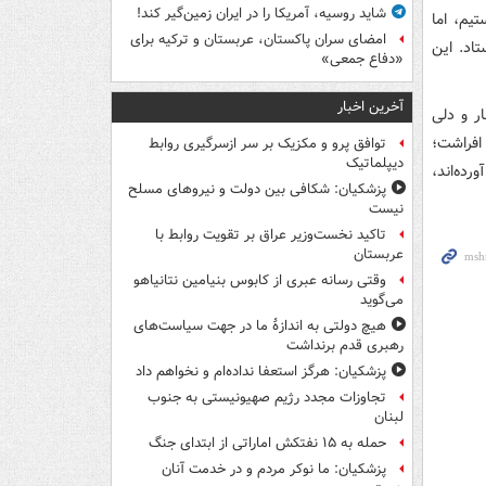
شاید روسیه، آمریکا را در ایران زمین‌گیر کند!
تیم، اما
امضای سران پاکستان، عربستان و ترکیه برای
تاد. این
«دفاع جمعی»
آخرین اخبار
ر و دلی
 افراشت؛
توافق پرو و مکزیک بر سر ازسرگیری روابط
دیپلماتیک
رده‌اند،
پزشکیان: شکافی بین دولت و نیروهای مسلح
نیست
تاکید نخست‌وزیر عراق بر تقویت روابط با
عربستان
وقتی رسانه عبری از کابوس بنیامین نتانیاهو
می‌گوید
هیچ دولتی به اندازۀ ما در جهت سیاست‌های
رهبری قدم برنداشت
پزشکیان: هرگز استعفا نداده‌ام و نخواهم داد
تجاوزات مجدد رژیم صهیونیستی به جنوب
لبنان
حمله به ۱۵ نفتکش‌ اماراتی از ابتدای جنگ
پزشکیان: ما نوکر مردم و در خدمت آنان