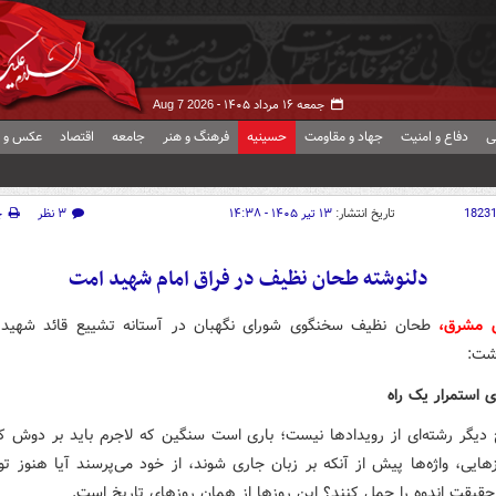
جمعه ۱۶ مرداد ۱۴۰۵ -
Aug 7 2026
ی
دفاع و امنیت
جهاد و مقاومت
حسینیه
فرهنگ و هنر
جامعه
اقتصاد
عکس و ف
1823
تاریخ انتشار:
۱۳ تیر ۱۴۰۵ - ۱۴:۳۸
۳ نظر
چ
دلنوشته‌ طحان نظیف در فراق امام شهید امت
ش مشرق،
طحان نظیف سخنگوی شورای نگهبان در آستانه تشییع قائد شهید 
وشت:
ی استمرار یک راه
خ دیگر رشته‌ای از رویدادها نیست؛ باری است سنگین که لاجرم باید بر دوش ک
ایی، واژه‌ها پیش از آنکه بر زبان جاری شوند، از خود می‌پرسند آیا هنوز تو
 حقیقت اندوه را حمل کنند؟ این روزها از همان روزهای تاریخ است.