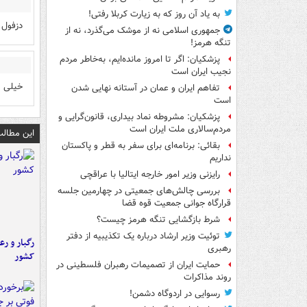
به یاد آن روز که به زیارت کربلا رفتی!
دزفول 
جمهوری اسلامی نه از موشک می‌گذرد، نه از
تنگه هرمز!
پزشکیان: اگر تا امروز مانده‌ایم، به‌خاطر مردم
نجیب ایران است
خیلی 
تفاهم ایران و عمان در آستانه نهایی شدن
است
پزشکیان: مشروطه نماد بیداری، قانون‌گرایی و
مردم‌سالاری ملت ایران است
این مطالب
بقائی: برنامه‌ای برای سفر به قطر و پاکستان
نداریم
رایزنی وزیر امور خارجه ایتالیا با عراقچی
بررسی چالش‌های جمعیتی در چهارمین جلسه
قرارگاه جوانی جمعیت قوه قضا
شرط بازگشایی تنگه هرمز چیست؟
توئیت وزیر ارشاد درباره یک تکذیبیه از دفتر
رگبار و رع
رهبری
کشور
حمایت ایران از تصمیمات رهبران فلسطینی در
روند مذاکرات
رسوایی در اردوگاه دشمن!