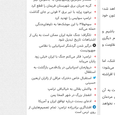
گربه جریان برق شهرستان فریمان را قطع کرد
اهد شد؛
برخورد پراید با تیر برق ۲ فوتی بر جای گذاشت
کنون خود
ترامپ سوئیس را تهدید کرد
سوخو۳۵ با این موشک‌ها به ناوهای‌جنگی
حمله می‌کند
باشیم و
تلگراف: جنگ علیه ایران ممکن است به یکی از
م دیگری
اشتباهات تاریخ تبدیل شود
مقاومت و
درگیر شدن گردشگر اسپانیایی با نظامی
صهیونیست
ترامپ: فکر می‌کنم جنگ با ایران خیلی زود
شک، اما
پایان می‌یابد
می‌شود؛
دروازه‌بان اسپانیایی در یک‌قدمی بازگشت به
استقلال
 افراشته
استقبال خاص دخترک عراقی از زائران اربعین
حسینی
واکنش بقائی به خیالبافی ترامپ
ت به آن
انفجار بزرگ در شهر المخا یمن
 مردمان
ادعای بسنت درباره توافق ایران و آمریکا
 نخواهد
افشاگری برادرزاده ترامپ: تمام تصمیم‌هایش از
روی ترس است