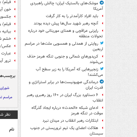
فیلم/ چ
موشک‌های بالستیک ایران؛ چالش راهبردی
آمریکا
خون آیت
باید افراد کارآمدتر را به کار گرفت
جکسون 
آنچه رهبر شهید سال‌ها پیش دیده بودند
فیلم/ و
رایزنی عراقچی و همتای موریتانی خود درباره
بیانیه 
تحولات منطقه
خشم شدی
روایتی از همدلی و همسویی ملت‌ها در مراسم
عکس/ ش
اربعین
عبارت «
کریدورهای شمالی و جنوبی تنگه هرمز حذف
ترور آی
می‌شوند
زنجیرهایی که آمریکا را به زیر سطح آب
می‌کشند!
برچسب‌ها
درماندگی صهیونیست‌ها در برابر استراتژی و
قدرت ایران
شورای 
۶ دستاورد بزرگ ایران در ۱۶۰ روز رهبری رهبر
مراسم تش
انقلاب
ادعای شبکه «الحدث» درباره ایجاد گذرگاه
موقت در تنگه هرمز
نظر شم
ابتکارات رهبر انقلاب در میدان نبرد
هلاکت اعضای یک تیم تروریستی در جنوب
نام
سیستان