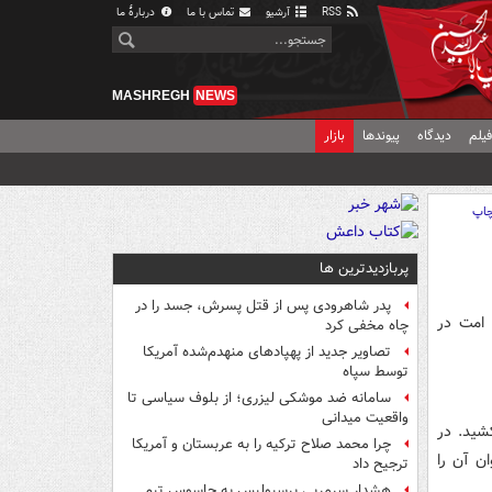
RSS
آرشیو
تماس با ما
دربارهٔ ما
MASHREGH
NEWS
یلم
دیدگاه
پیوندها
بازار
اپ
پربازدیدترین ها
پدر شاهرودی پس از قتل پسرش، جسد را در
امت در
چاه مخفی کرد
تصاویر جدید از پهپادهای منهدم‌شده آمریکا
توسط سپاه
سامانه ضد موشکی لیزری؛ از بلوف سیاسی تا
واقعیت میدانی
شید. در
چرا محمد صلاح ترکیه را به عربستان و آمریکا
ان آن را
ترجیح داد
هشدار سرمربی پرسپولیس به جاسوس تیم