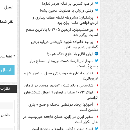
ترامپ کنترلی بر تنگه هرمز ندارد!
ایمیل
وقتی ورزش با معنویت عجین بشه!
پزشکیان: مشروطه نقطه عطف بیداری و
نظر شما 
آزادی‌خواهی ملت ایران بود
پورجمشیدیان: اربعین ۱۴۰۵ با بالاترین سطح
امنیت برگزار شد
بیانیه خانواده شهید لاریجانی درباره برخی
گمانه‌زنی‌های رسانه‌ای
ایران آقای بلامنازع تنگه هرمز!
*
لطفا عدد م
سردار ابن‌الرضا: دست نیروهای مسلح برای
پاسخ پُر است
تکذیب ادعای «نحوه ردزنی محل استقرار شهید
لاریجانی»
شناسایی و بازداشت ۲۱مزدور موساد در کرمان
نظرات
تهاتر ۱۶۷۳ میلیارد تومان از اموال شرکت‌های
تراستی
آجورلو: ایجاد دوقطبی «جنگ و صلح‌» بازی
دشمن است
طحان 
سفیر ایران در ژاپن: همان فاجعه هیروشیما در
حال تکرار است
فریاد مردم «فدایی خامنه‌ای بودن» است