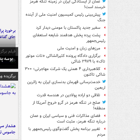
عمان از ایستادگی ایران در زمینه تنگه هرمز
خرسند است!
پیش‌بینی رئیس کمیسیون امنیت ملی از آینده
جنگ
سفیر جدید پاکستان با مومنی دیدار کرد
پشت پرده پخش هدفمند شایعه استعفای
جای گذا
رئیس‌جمهور
مرزهای زبان و امنیت ملی
فیلم برگزی
برگزاری دادگاه پرونده کثیرالشاکی «تات موتور
بوسه‌ پ
تاک» با ۲۹۷۹ شاکی
کلاهبرداری ۴ همتی یک شرکت مهاجرتی؛ ۳۰۰
شاکی تاکنون
برگزیده و
خدمت‌رسانی قهرمان بدنسازی ایران به زائرین
اربعین
تلاقی دو اراده پولادین در هندسه قدرت
صلح در تنگه هرمز در گرو خروج آمریکا از
منطقه!
فضای مذاکرات فنی و سیاسی ایران و عمان
درباره تنگه هرمز، مثبت است
هشدار سرم
تغییر برنامه پخش گفت‌وگوی رئیس‌جمهور با
جاسوس تی
مردم