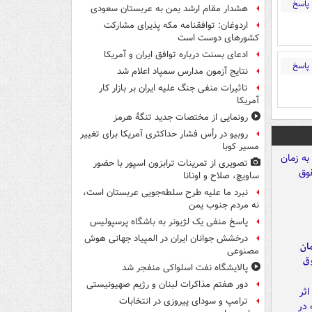
پاسخ
هشدار مقام ارشد یمن به عربستان سعودی
اردوغان: توافقنامه مکه پذیرای مشارکت
کشورهای دوست است
ادعای بسنت درباره توافق ایران و آمریکا
پاسخ
نتایج آزمون مدارس سمپاد اعلام شد
تاثیرات منفی جنگ علیه ایران بر بازار کار
آمریکا
رونمایی از مختصات جدید تنگۀ هرمز
روبیو در رأس فشار حداکثری آمریکا برای تغییر
مسیر کوبا
تصویری از تمرینات ترابزون اسپور با حضور
ساویچ، صلاح و اونانا
نبرد ما علیه طرح سلطه‌جویی عربستان است،
نه مردم جنوب یمن
پاسخ منفی یک لژیونر به باشگاه پرسپولیس
درخشش جوانان ایران در المپیاد جهانی هوش
مان
مصنوعی
وق
پالایشگاه نفت اسلواکی منفجر شد
دور هفتم مذاکرات لبنان و رژیم صهیونیستی
ترامپ و سودای پیروزی در انتخابات