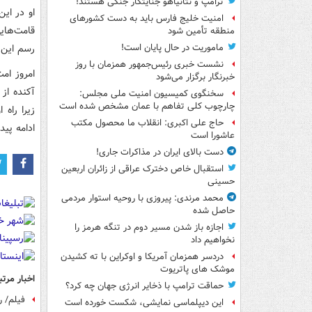
ترامپ و نتانیاهو جنایتکار جنگی هستند!
او در این
امنیت خلیج فارس باید به دست کشورهای
قامت‌هایی
منطقه تأمین شود
رسم این 
ماموریت در حال پایان است!
نشست خبری رئیس‌جمهور همزمان با روز
امروز ام
خبرنگار برگزار می‌شود
آکنده از 
سخنگوی کمیسیون امنیت ملی مجلس:
چارچوب کلی تفاهم با عمان مشخص شده است
زیرا راه 
حاج علی اکبری: انقلاب ما محصول مکتب
ادامه پیدا
عاشورا است
دست بالای ایران در مذاکرات جاری!
استقبال خاص دخترک عراقی از زائران اربعین
حسینی
محمد مرندی: پیروزی با روحیه استوار مردمی
حاصل شده
اجازه باز شدن مسیر دوم در تنگه هرمز را
نخواهیم داد
دردسر همزمان آمریکا و اوکراین با ته کشیدن
موشک های پاتریوت
اخبار مرتب
حماقت ترامپ با ذخایر انرژی جهان چه کرد؟
فیلم/ ر
این دیپلماسی نمایشی، شکست خورده است