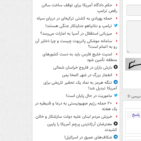
حکم دادگاه آمریکا برای توقف ساخت سالن
رقص ترامپ
حمله پهپادی به کشتی ترکیه‌ای در دریای سیاه
ترامپ و نتانیاهو جنایتکار جنگی هستند!
میزبانی استقلال در آسیا به امارات می‌رسد؟
سامانه موشکی پاتریوت چیست و چرا ذخایر آن
رو به اتمام است؟
امنیت خلیج فارس باید به دست کشورهای
منطقه تأمین شود
بارش باران در فاروج خراسان شمالی
انفجار بزرگ در شهر المخا یمن
تنگه هرمز به نماد یک تحقیر تاریخی برای
آمریکا تبدیل شد!
ماموریت در حال پایان است!
بررسی: 0
۲۰ حمله رژیم صهیونیستی به درعا و قنیطره در
یک هفته
پاسخ
خیزش مردم لبنان علیه دولت سازشکار و خائن
معترضان آرژانتینی پرچم آمریکا را پایین
کشیدند
شکاف‌های عمیق در اسرائیل!