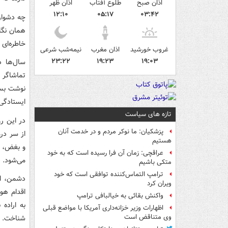
اذان صبح
طلوع آفتاب
اذان ظهر
۱۲:۱۰
۰۵:۱۷
۰۳:۴۲
چه دشوار
همان نگاه
خاطره‌ای 
غروب خورشید
اذان مغرب
نیمه‌شب شرعی
۲۳:۲۲
۱۹:۲۳
۱۹:۰۳
سال‌ها د
تماشاگر 
نوشت بسیا
ایستادگی
تازه های سیاست
در این ر
پزشکیان: ما نوکر مردم و در خدمت آنان
از سر در
هستیم
و بغض، وق
عراقچی: زمان آن فرا رسیده است که به خود
می‌شود.
متکی باشیم
ترامپ التماس‌کننده توافقی است که خود
دشمن، اگ
ویران کرد
اقدام هو
واکنش بقائی به خیالبافی ترامپ
به اراده
اظهارات وزیر خزانه‌داری آمریکا با مواضع قبلی
وی متناقض است
شناخت.