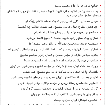
فیلم/ مردم عزادار وارد مصلی شدند
رسانه هندی: در شکوه وداع؛ تابوت کوچک «زهرا» نقاب از چهره کودک‌کش‌
مدعیان حقوق بشر برمی‌دارد
مهدی محمدی: کاری نداریم جز تدارک لحظه انتقام بزرگ تو
چهره‌های مطرح جهان درباره تشییع رهبر شهید انقلاب چه گفتند؟
دانشجوی نیجریه‌ای: ما را از پدرمان جدا کردند +فیلم
نماز بر پیکر مطهر رهبر شهید ساعت ۸ صبح اقامه می‌شود
دلنوشته فرزند سیدحسن نصرالله در رثای رهبر شهید(ره)
نمایش قدرت ایران؛ مراسمی که به نماد اقتدار ملی و بین‌المللی تبدیل شد
بازدید میدانی عارف از مراکز اسکان و درمان زائران مراسم تشییع
بیشترین ورود زائران مراسم امام شهید از کدام استان‌هاست؟
روایت مقامات ترکیه بعد از شرکت در مراسم تشییع رهبر شهید در تهران
راهنمای پارک خودرو برای شرکت در مراسم تشییع رهبر شهید
آخرین وضعیت اقامتگاه‌های تهران همزمان با روزهای تشییع رهبر شهید
تصاویر اختصاصی رسانه روس از مراسم وداع با رهبر شهید +فیلم
گزارش رسانه روس از میدان انقلاب و «یادمان مشت گره کرده»
وداع ایران با رهبر شهید انقلاب از نگاه رسانه‌های جهان
جکسون هینکل: ایران منزوی نیست