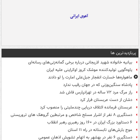
آهوی ایرانی
پربازدیدترین ها
بیانیه خانواده شهید لاریجانی درباره برخی گمانه‌زنی‌های رسانه‌ای
یاوه‌گویی تولیدکننده موشک کروز اوکراینی علیه ایران
ماهواره‌ها خسارت انفجار جبل‌علی امارت را لو دادند
پادشاه سنگین‌وزنی که در جهان رقیب ندارد
راز مرگ مرد ۷۲ ساله در تهرانپارس فاش شد
دشان از دست عربستان فرار کرد
عربستان فرمانده ائتلاف دریایی چندملیتی را منصوب کرد
دستگیری ۸ نفر از اشرار مسلح شاخص و مرتبطین گروهک های تروریستی
۶ دستاورد بزرگ ایران در ۱۶۰ روز رهبری رهبر انقلاب
موج بارش‌های تابستانه در راه ۱۱ استان
دستگیری ۶ نفر در بهشهر به اتهام تشویش اذهان عمومی