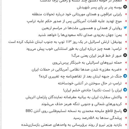
انفجار در حومه دمشق چند کشته و زخمی برجا گذاشت
بوسه‌ پدر بر پای پسر شهیدش
رایزنی عراقچی و همتای موریتانی خود درباره تحولات منطقه
موج تهدید علیه قضات آمریکایی پس از صدور حکم علیه ترامپ
روایتی از همدلی و همسویی ملت‌ها در مراسم اربعین
یمن: جهان به‌زودی صدای ناله سعودی‌ها را خواهد شنید
یونیفل: ارتش اسرائیل در یک روز ۱۱۳ توپ به جنوب لبنان شلیک کرده است
ترامپ: همه چیز درباره ایران به طور استثنایی خوب پیش می‌رود
عبور از خط قرمز ایران یعنی مرگ!
حمله نیروهای اسرائیلی به خبرنگار پرس‌تی‌وی
«ضربه مغزی» شدن صدها نظامی آمریکایی در حملات ایران
جنگ در جبهه لبنان بعد از تفاهم‌نامه چه تغییری کرده؟
ترامپ در حال سوختن در آتشی خودساخته
ایران را تست نکنید! جاده‌ی خشم ایران!
واکنش سفارت ایران به بیانیه مغرضانه نمایندگان پارلمان اتریش
کریدورهای شمالی و جنوبی تنگه هرمز حذف می‌شوند
پاسخ قاطع ملیحه محمدی به نسخه تسلیم‌طلبی روی آنتن BBC
پرشدگی سدها به ۵۸درصد رسید
بازدید وزیر نیرو از روند برق‌رسانی به واحدهای صنعتی بازسازی‌شده