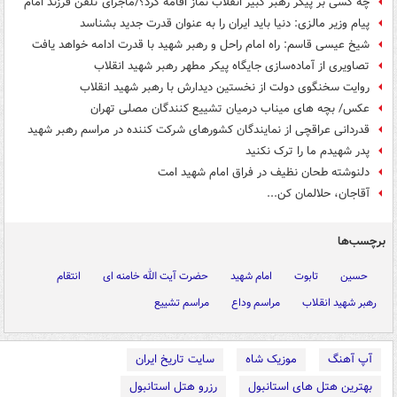
چه کسی بر پیکر رهبر کبیر انقلاب نماز اقامه کرد؟/ماجرای تلفن فرزند امام
پیام وزیر مالزی: دنیا باید ایران را به عنوان قدرت جدید بشناسد
شیخ عیسی قاسم: راه امام راحل و رهبر شهید با قدرت ادامه خواهد یافت
تصاویری از آماده‌سازی جایگاه پیکر مطهر رهبر شهید انقلاب
روایت سخنگوی دولت از نخستین دیدارش با رهبر شهید انقلاب
عکس/ بچه های میناب درمیان تشییع کنندگان مصلی تهران
قدردانی عراقچی از نمایندگان کشورهای شرکت کننده در مراسم رهبر شهید
پدر شهیدم ما را ترک نکنید
دلنوشته‌ طحان نظیف در فراق امام شهید امت
آقاجان، حلالمان کن...
برچسب‌ها
حسین
تابوت
امام شهید
حضرت آیت الله خامنه ای
انتقام
رهبر شهید انقلاب
مراسم وداع
مراسم تشییع
آپ آهنگ
موزیک شاه
سایت تاریخ ایران
بهترین هتل های استانبول
رزرو هتل استانبول