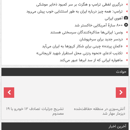
درگیری لفظی ترامپ و هگزث بر سر کمبود ذخایر موشکی
ترامپ: همه چیز درباره ایران به طور استثنایی خوب پیش می‌رود
آهوی ایرانی
۸۰۰ سازۀ آمریکایی خاکستر شد
ونس: ایرانی‌ها مذاکره‌کنندگان سرسختی هستند
دردسر جدید برای سرخپوشان
«کمانِ پرنده» چینی برای شکار کروزها به ایران می‌آید
تکذیب ادعای «نحوه ردزنی محل استقرار شهید لاریجانی»
ماهواره ایرانی که از سد ابرها عبور می‌کند
حوادث
تصادف مرگبار در محور اهواز–شوش ۲
آتش‌سوزی در منطقه حفاظت‌شده
تشریح جزئیات تصادف ۱۲ خودرو با ۱۹
پا
دیزمار مهار شد
مصدوم
آخرین اخبار