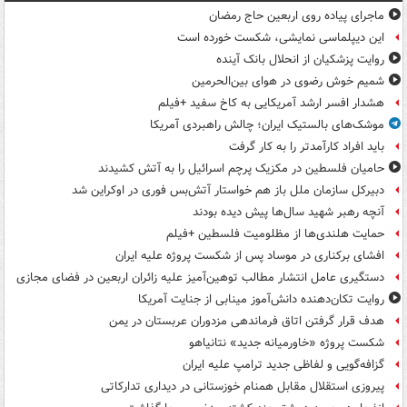
ماجرای پیاده روی اربعین حاج رمضان
این دیپلماسی نمایشی، شکست خورده است
روایت پزشکیان از انحلال بانک آینده
شمیم خوش رضوی در هوای بین‌الحرمین
هشدار افسر ارشد آمریکایی به کاخ سفید +فیلم
موشک‌های بالستیک ایران؛ چالش راهبردی آمریکا
باید افراد کارآمدتر را به کار گرفت
حامیان فلسطین در مکزیک پرچم اسرائیل را به آتش کشیدند
دبیرکل سازمان ملل باز هم خواستار آتش‌بس فوری در اوکراین شد
آنچه رهبر شهید سال‌ها پیش دیده بودند
حمایت هلندی‌ها از مظلومیت فلسطین +فیلم
افشای برکناری در موساد پس از شکست پروژه علیه ایران
دستگیری عامل انتشار مطالب توهین‌آمیز علیه زائران اربعین در فضای مجازی
روایت تکان‌دهنده دانش‌آموز مینابی از جنایت آمریکا
هدف قرار گرفتن اتاق‌ فرماندهی مزدوران عربستان در یمن
شکست پروژه «خاورمیانه جدید» نتانیاهو
گزافه‌گویی و لفاظی جدید ترامپ علیه ایران
پیروزی استقلال مقابل همنام خوزستانی در دیداری تدارکاتی