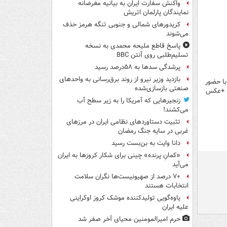
واکنش سفارت ایران به بیانیه مغرضانه
نمایندگان پارلمان اتریش
کریدورهای شمالی و جنوبی تنگه هرمز حذف
می‌شوند
پاسخ قاطع ملیحه محمدی به نسخه
تسلیم‌طلبی روی آنتن BBC
پرشدگی سدها به ۵۸درصد رسید
بازدید وزیر نیرو از روند برق‌رسانی به واحدهای
با حضور
صنعتی بازسازی‌شده
گسترده مردم، فرزندان امام شهید و مسئولان کشوری و لشکری/‌ پایان مراسم وداع در ساعت ۲۲ +عکس
زنجیرهایی که آمریکا را به زیر سطح آب
می‌کشند!
تثبیت دستاوردهای نظامی ایران در مرزهای
غربی در سایه جنگ رمضان
دانا وایت به بن‌بست رسید
«کمانِ پرنده» چینی برای شکار کروزها به ایران
می‌آید
۷۰ درصد از صهیونیست‌ها نگران سلامت
انتخابات هستند
یاوه‌گویی تولیدکننده موشک کروز اوکراینی
علیه ایران
حرم امیرالمومنین محیای آخر صفر شد