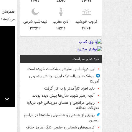
۱۲:۱۰
۰۵:۱۶
۰۳:۴۱
همزمان ب
می‌کوشد ا
غروب خورشید
اذان مغرب
نیمه‌شب شرعی
۲۳:۲۲
۱۹:۲۴
۱۹:۰۴
تازه های سیاست
این دیپلماسی نمایشی، شکست خورده است
موشک‌های بالستیک ایران؛ چالش راهبردی
آمریکا
باید افراد کارآمدتر را به کار گرفت
آنچه رهبر شهید سال‌ها پیش دیده بودند
رایزنی عراقچی و همتای موریتانی خود درباره
nter
Download
تحولات منطقه
ullscreen
روایتی از همدلی و همسویی ملت‌ها در مراسم
اربعین
کریدورهای شمالی و جنوبی تنگه هرمز حذف