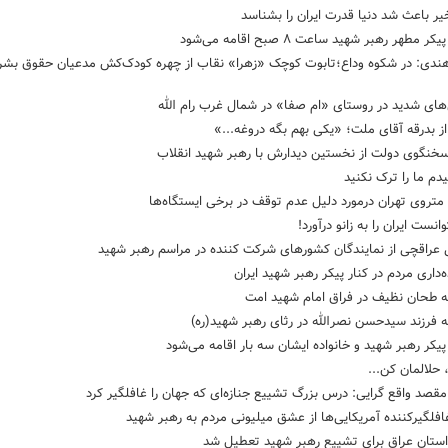
ر باعث شد دنیا قدرت ایران را بشناسد
کر مطهر رهبر شهید ساعت ۸ صبح اقامه می‌شود
هندی: در شکوه وداع؛تابوت کوچک «زهرا» نقاب از چهره کودک‌کش‌ مدعیان حقوق بشر
های شدید در روستای «ام صفا» در شمال غرب رام الله
از بدرقه آقای ملت؛ «یکی بهم بگه دروغه...»
سخنگوی دولت از نخستین دیدارش با رهبر شهید انقلاب
دم ما را ترک نکنید
تروی تهران درمورد دلیل عدم توقف در برخی ایستگاه‌ها
انست ایران را به زانو درآورد!
 عراقچی از نمایندگان کشورهای شرکت کننده در مراسم رهبر شهید
‌داری مردم در کنار پیکر رهبر شهید ایران
‌ طحان نظیف در فراق امام شهید امت
 فرزند سیدحسن نصرالله در رثای رهبر شهید(ره)
 پیکر رهبر شهید و خانواده ایشان سه بار اقامه می‌شود
 حلالمان کن...
مقصد واقع گرایی: درس بزرگ تشییع جنازه‌ای که جهان را غافلگیر کرد
لگیرکننده آمریکایی‌ها از عشق میلیونی مردم به رهبر شهید
استان عراق برای تشییع رهبر شهید تعطیل شد