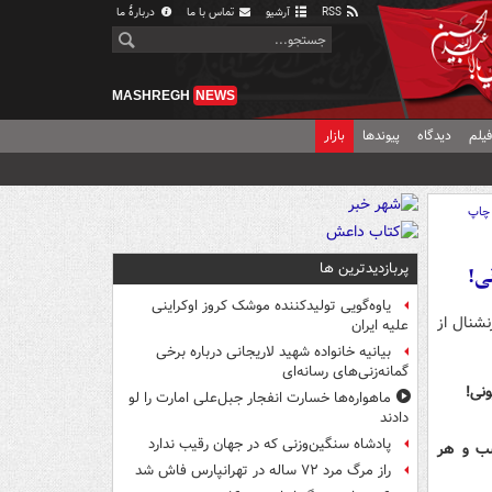
RSS
آرشیو
تماس با ما
دربارهٔ ما
MASHREGH
NEWS
یلم
دیدگاه
پیوندها
بازار
چاپ
پربازدیدترین ها
ی!
یاوه‌گویی تولیدکننده موشک کروز اوکراینی
نترنشنال از
علیه ایران
بیانیه خانواده شهید لاریجانی درباره برخی
گمانه‌زنی‌های رسانه‌ای
نی!
ماهواره‌ها خسارت انفجار جبل‌علی امارت را لو
دادند
پادشاه سنگین‌وزنی که در جهان رقیب ندارد
سب و هر
راز مرگ مرد ۷۲ ساله در تهرانپارس فاش شد