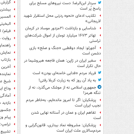
گزارش ر
سردار ابن‌الرضا: دست نیروهای مسلح برای
پاسخ پُر است
بیشترین
تکذیب ادعای «نحوه ردزنی محل استقرار شهید
المسیره
لاریجانی»
البخیتی
شناسایی و بازداشت ۲۱مزدور موساد در کرمان
فیلم/ 
تهاتر ۱۶۷۳ میلیارد تومان از اموال شرکت‌های
روایت م
تراستی
راهنما
آجورلو: ایجاد دوقطبی «جنگ و صلح‌» بازی
نمایش ق
دشمن است
بازتاب 
سفیر ایران در ژاپن: همان فاجعه هیروشیما در
حال تکرار است
آخرین و
فریاد مردم «فدایی خامنه‌ای بودن» است
نماینده
به یاد آن روز که به زیارت کربلا رفتی!
شیخ عیس
جمهوری اسلامی نه از موشک می‌گذرد، نه از
وداع ای
تنگه هرمز!
آمادگی 
پزشکیان: اگر تا امروز مانده‌ایم، به‌خاطر مردم
بازدید 
نجیب ایران است
جکسون 
تفاهم ایران و عمان در آستانه نهایی شدن
پیام وز
است
ترامپ: 
پزشکیان: مشروطه نماد بیداری، قانون‌گرایی و
مردم‌سالاری ملت ایران است
تشییع ب