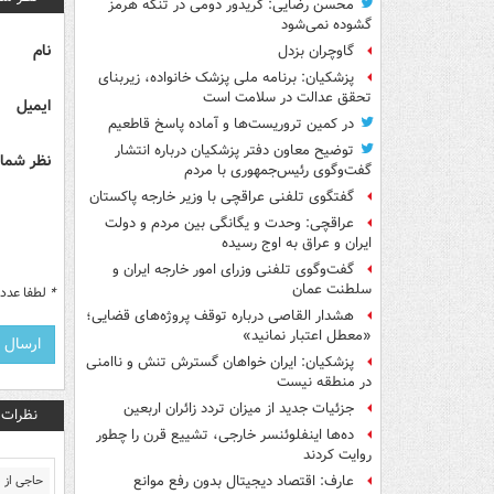
محسن رضایی: کریدور دومی در تنگه هرمز
گشوده نمی‌شود
نام
گاوچران بزدل
پزشکیان: برنامه ملی پزشک خانواده، زیربنای
تحقق عدالت در سلامت است
ایمیل
در کمین تروریست‌ها و آماده پاسخ قاطعیم
توضیح معاون دفتر پزشکیان درباره انتشار
نظر شما 
گفت‌وگوی رئیس‌جمهوری با مردم
گفتگوی تلفنی عراقچی با وزیر خارجه پاکستان
عراقچی: وحدت و یگانگی بین مردم و دولت
ایران و عراق به اوج رسیده
گفت‌وگوی تلفنی وزرای امور خارجه ایران و
سلطنت عمان
*
لطفا عدد م
هشدار القاصی درباره توقف پروژه‌های قضایی؛
«معطل اعتبار نمانید»
پزشکیان: ایران خواهان گسترش تنش و ناامنی
در منطقه نیست
جزئیات جدید از میزان تردد زائران اربعین
نظرات
ده‌ها اینفلوئنسر خارجی، تشییع قرن را چطور
روایت کردند
حاجی از 
عارف: اقتصاد دیجیتال بدون رفع موانع