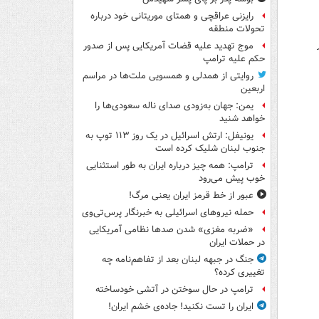
رایزنی عراقچی و همتای موریتانی خود درباره
تحولات منطقه
موج تهدید علیه قضات آمریکایی پس از صدور
حکم علیه ترامپ
روایتی از همدلی و همسویی ملت‌ها در مراسم
اربعین
یمن: جهان به‌زودی صدای ناله سعودی‌ها را
خواهد شنید
یونیفل: ارتش اسرائیل در یک روز ۱۱۳ توپ به
جنوب لبنان شلیک کرده است
ترامپ: همه چیز درباره ایران به طور استثنایی
خوب پیش می‌رود
عبور از خط قرمز ایران یعنی مرگ!
حمله نیروهای اسرائیلی به خبرنگار پرس‌تی‌وی
«ضربه مغزی» شدن صدها نظامی آمریکایی
در حملات ایران
جنگ در جبهه لبنان بعد از تفاهم‌نامه چه
تغییری کرده؟
ترامپ در حال سوختن در آتشی خودساخته
ایران را تست نکنید! جاده‌ی خشم ایران!