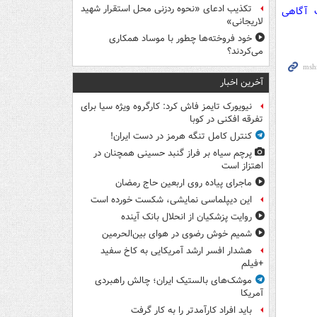
تکذیب ادعای «نحوه ردزنی محل استقرار شهید
ت آگاهی
لاریجانی»
خود فروخته‌ها چطور با موساد همکاری
می‌کردند؟
آخرین اخبار
نیویورک تایمز فاش کرد: کارگروه ویژه سیا برای
تفرقه افکنی در کوبا
کنترل کامل تنگه هرمز در دست ایران!
پرچم سیاه بر فراز گنبد حسینی همچنان در
اهتزاز است
ماجرای پیاده روی اربعین حاج رمضان
این دیپلماسی نمایشی، شکست خورده است
روایت پزشکیان از انحلال بانک آینده
شمیم خوش رضوی در هوای بین‌الحرمین
هشدار افسر ارشد آمریکایی به کاخ سفید
+فیلم
موشک‌های بالستیک ایران؛ چالش راهبردی
آمریکا
باید افراد کارآمدتر را به کار گرفت