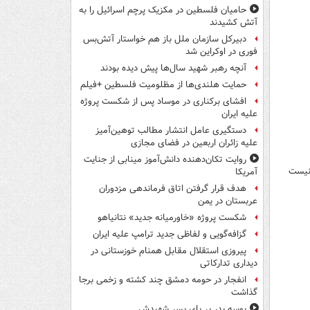
حامیان فلسطین در مکزیک پرچم اسرائیل را به
آتش کشیدند
دبیرکل سازمان ملل باز هم خواستار آتش‌بس
فوری در اوکراین شد
آنچه رهبر شهید سال‌ها پیش دیده بودند
حمایت هلندی‌ها از مظلومیت فلسطین +فیلم
افشای برکناری در موساد پس از شکست پروژه
علیه ایران
دستگیری عامل انتشار مطالب توهین‌آمیز
علیه زائران اربعین در فضای مجازی
روایت تکان‌دهنده دانش‌آموز مینابی از جنایت
 نیست
آمریکا
هدف قرار گرفتن اتاق‌ فرماندهی مزدوران
عربستان در یمن
شکست پروژه «خاورمیانه جدید» نتانیاهو
گزافه‌گویی و لفاظی جدید ترامپ علیه ایران
پیروزی استقلال مقابل همنام خوزستانی در
دیداری تدارکاتی
انفجار در حومه دمشق چند کشته و زخمی برجا
گذاشت
بوسه‌ پدر بر پای پسر شهیدش