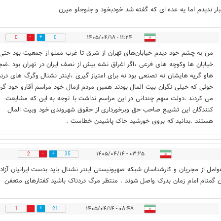
ار ندیدم اما یه عده ای که گفته شد خودبخود و جلوجلو میرن
۱۱:۲۴ - ۱۴۰۵/۰۴/۱۸
0
0
من به چشم خود دیدم خیابان‌های تهران از شرق تا غرب مملو از جمعیت بود حتی
خیابان ها وکوچه های فرعی ،اگر اغراق نشه بیش از نصف ایران در تهران بود .ضج
هاو گریه هایشان نه تصنعی بود نه برای امتیاز گیری ،اینتر نشنال وگرگ های درند
خوئی که خیلی نگران بیت المال بودند همین مردم ازمال خود مراسم آقارو خود گرد
می کردند .دولت سهم چندانی در این مراسم نداشت با توجه به این که مشایعت
کنندگان این تشییع صاحب حق وبرخورداری از حقوق شهروندی خود وبیت المال
هستند .بدانید که بروی خورشید خاک پاشیدن خطاست .
۰۳:۲۵ - ۱۴۰۵/۰۴/۱۴
2
35
وامل از مجریان و کارشناسان شبکه صهیونیستی اینتر نشنال باید بدست ایرانیان آزاده
ن گمنام امام زمان بدرک واصل شوند . منتظر مرگ دردناک باشید کفتارهای متعفن
۰۸:۴۸ - ۱۴۰۵/۰۴/۱۴
1
21