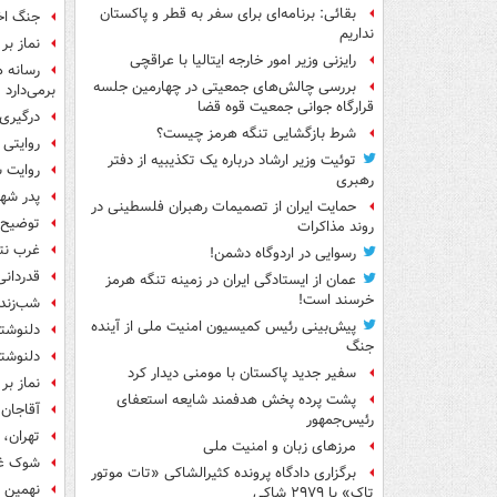
بقائی: برنامه‌ای برای سفر به قطر و پاکستان
جنگ اخی
نداریم
نماز بر پی
رایزنی وزیر امور خارجه ایتالیا با عراقچی
رسانه 
بررسی چالش‌های جمعیتی در چهارمین جلسه
برمی‌دارد
قرارگاه جوانی جمعیت قوه قضا
درگیری‌
شرط بازگشایی تنگه هرمز چیست؟
روایتی 
توئیت وزیر ارشاد درباره یک تکذیبیه از دفتر
روایت 
رهبری
پدر شهی
حمایت ایران از تصمیمات رهبران فلسطینی در
توضیح م
روند مذاکرات
غرب نتو
رسوایی در اردوگاه دشمن!
قدردانی
عمان از ایستادگی ایران در زمینه تنگه هرمز
خرسند است!
شب‌زنده
پیش‌بینی رئیس کمیسیون امنیت ملی از آینده
دلنوشته
جنگ
دلنوشته
سفیر جدید پاکستان با مومنی دیدار کرد
نماز بر
پشت پرده پخش هدفمند شایعه استعفای
آقاجان،
رئیس‌جمهور
تهران، 
مرزهای زبان و امنیت ملی
شوک غاف
برگزاری دادگاه پرونده کثیرالشاکی «تات موتور
نهمین 
تاک» با ۲۹۷۹ شاکی