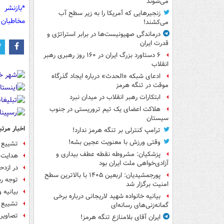
می‌شوند
*بازنشر 
زنجیرهایی که آمریکا را به زیر سطح آب
مخاطبان 
می‌کشند!
درماندگی صهیونیست‌ها در برابر استراتژی و
قدرت ایران
۶ دستاورد بزرگ ایران در ۱۶۰ روز رهبری رهبر
انقلاب
ادعای شبکه «الحدث» درباره ایجاد گذرگاه
موقت در تنگه هرمز
ابتکارات رهبر انقلاب در میدان نبرد
هلاکت اعضای یک تیم تروریستی در جنوب
سیستان
اخبار مرتب
ترامپ کنترلی بر تنگه هرمز ندارد!
وقتی ورزش با معنویت عجین بشه!
تشییع آ
پزشکیان: مشروطه نقطه عطف بیداری و
هدایت ز
آزادی‌خواهی ملت ایران بود
در ازدحام ا
پورجمشیدیان: اربعین ۱۴۰۵ با بالاترین سطح
توجه ر
امنیت برگزار شد
بیانیه 
بیانیه خانواده شهید لاریجانی درباره برخی
تشییع 
گمانه‌زنی‌های رسانه‌ای
تصاویر 
ایران آقای بلامنازع تنگه هرمز!