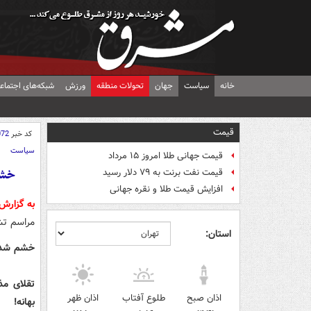
خانه
سیاست
جهان
تحولات منطقه
ورزش
شبکه‌های اجتماع
قیمت
کد خبر
072
سیاست
قیمت جهانی طلا امروز ۱۵ مرداد
خشم
قیمت نفت برنت به ۷۹ دلار رسید
افزایش قیمت طلا و نقره جهانی
به گزارش
مراسم تش
استان:
خشم شدید 
تقلای مذ
اذان صبح
طلوع آفتاب
اذان ظهر
بهانه!