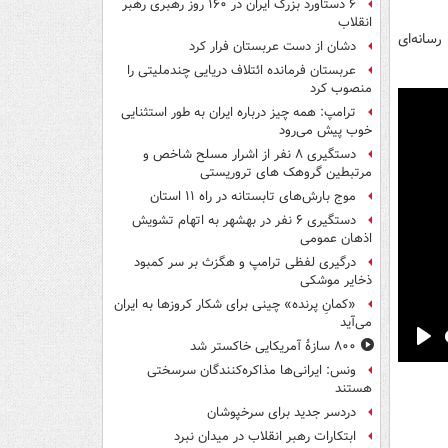
۶ دستاورد بزرگ ایران در ۱۶۰ روز رهبری رهبر
انقلاب
سانه‌ای
دشان از دست عربستان فرار کرد
عربستان فرمانده ائتلاف دریایی چندملیتی را
منصوب کرد
ترامپ: همه چیز درباره ایران به طور استثنایی
خوب پیش می‌رود
دستگیری ۸ نفر از اشرار مسلح شاخص و
مرتبطین گروهک های تروریستی
موج بارش‌های تابستانه در راه ۱۱ استان
دستگیری ۶ نفر در بهشهر به اتهام تشویش
اذهان عمومی
درگیری لفظی ترامپ و هگزث بر سر کمبود
ذخایر موشکی
«کمانِ پرنده» چینی برای شکار کروزها به ایران
می‌آید
۸۰۰ سازۀ آمریکایی خاکستر شد
Pla
ونس: ایرانی‌ها مذاکره‌کنندگان سرسختی
هستند
دردسر جدید برای سرخپوشان
ابتکارات رهبر انقلاب در میدان نبرد