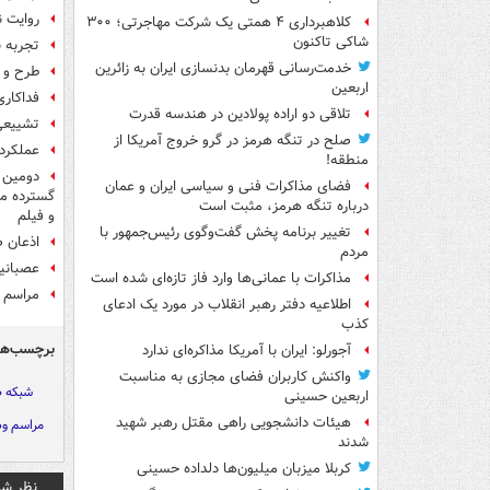
روایت ن
کلاهبرداری ۴ همتی یک شرکت مهاجرتی؛ ۳۰۰
شاکی تاکنون
تجربه ن
خدمت‌رسانی قهرمان بدنسازی ایران به زائرین
طرح و 
اربعین
فداکاری
تلاقی دو اراده پولادین در هندسه قدرت
تشییعی 
صلح در تنگه هرمز در گرو خروج آمریکا از
عملکرد 
منطقه!
دومین ر
فضای مذاکرات فنی و سیاسی ایران و عمان
درباره تنگه هرمز، مثبت است
و فیلم
تغییر برنامه پخش گفت‌وگوی رئیس‌جمهور با
اذعان ص
مردم
عصبانیت
مذاکرات با عمانی‌ها وارد فاز تازه‌ای شده است
مراسم 
اطلاعیه دفتر رهبر انقلاب در مورد یک ادعای
کذب
برچسب‌ها
آجورلو: ایران با آمریکا مذاکره‌ای ندارد
واکنش کاربران فضای مجازی به مناسبت
شبکه 
اربعین حسینی
هیئات دانشجویی راهی مقتل رهبر شهید
مراسم ود
شدند
کربلا میزبان میلیون‌ها دلداده حسینی
نظر شم