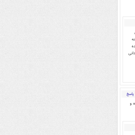
ه
ه
انی
پاسخ
 و