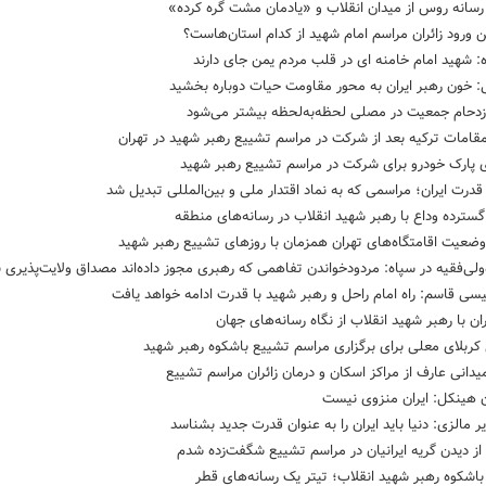
سانه روس از میدان انقلاب و «یادمان مشت گره کرده»
 ورود زائران مراسم امام شهید از کدام استان‌هاست؟
: شهید امام خامنه ای در قلب مردم یمن جای دارند
: خون رهبر ایران به محور مقاومت حیات دوباره بخشید
ازدحام جمعیت در مصلی لحظه‌به‌لحظه بیشتر می‌شود
قامات ترکیه بعد از شرکت در مراسم تشییع رهبر شهید در تهران
ی پارک خودرو برای شرکت در مراسم تشییع رهبر شهید
درت ایران؛ مراسمی که به نماد اقتدار ملی و بین‌المللی تبدیل شد
گسترده وداع با رهبر شهید انقلاب در رسانه‌های منطقه
ضعیت اقامتگاه‌های تهران همزمان با روزهای تشییع رهبر شهید
‌ولی‌فقیه در سپاه: مردودخواندن تفاهمی که رهبری مجوز داده‌اند مصداق ولایت‌پذیری
ی قاسم: راه امام راحل و رهبر شهید با قدرت ادامه خواهد یافت
ران با رهبر شهید انقلاب از نگاه رسانه‌های جهان
کربلای معلی برای برگزاری مراسم تشییع باشکوه رهبر شهید
میدانی عارف از مراکز اسکان و درمان زائران مراسم تشییع
هینکل: ایران منزوی نیست
یر مالزی: دنیا باید ایران را به عنوان قدرت جدید بشناسد
از دیدن گریه ایرانیان در مراسم تشییع شگفت‌زده شدم
اشکوه رهبر شهید انقلاب؛ تیتر یک رسانه‌های قطر